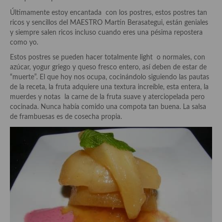
Historia de la gastronomía, platos celebres, cocineros, críticos,
historias culinarias y otras cosas
Últimamente estoy encantada con los postres, estos postres tan
ricos y sencillos del MAESTRO Martín Berasategui, están geniales
Origen y evolución de la comida
y siempre salen ricos incluso cuando eres una pésima repostera
como yo.
Protocolo y buenas maneras.
Estos postres se pueden hacer totalmente light o normales, con
azúcar, yogur griego y queso fresco entero, así deben de estar de
Ocio – restaurantes, bares, tabernas
“muerte”. El que hoy nos ocupa, cocinándolo siguiendo las pautas
de la receta, la fruta adquiere una textura increíble, esta entera, la
Viajes eno-gastro-turísticos
muerdes y notas la carne de la fruta suave y aterciopelada pero
cocinada. Nunca había comido una compota tan buena. La salsa
En El Candelero
de frambuesas es de cosecha propia.
Las opiniones de la «Cocinera»
Prensa
Recetas
Acompañamientos
Airfryer recetas