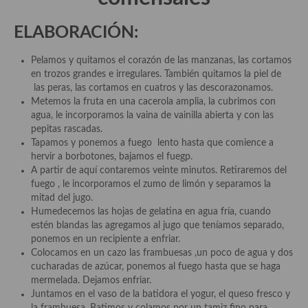
Plato principal
ELABORACIÓN:
Aves
Pelamos y quitamos el corazón de las manzanas, las cortamos
en trozos grandes e irregulares. También quitamos la piel de
Carne
las peras, las cortamos en cuatros y las descorazonamos.
Metemos la fruta en una cacerola amplia, la cubrimos con
Pescado y Marisco
agua, le incorporamos la vaina de vainilla abierta y con las
pepitas rascadas.
Postres y dulces
Tapamos y ponemos a fuego lento hasta que comience a
hervir a borbotones, bajamos el fuegp.
Postres con frutas
A partir de aquí contaremos veinte minutos. Retiraremos del
fuego , le incorporamos el zumo de limón y separamos la
Quesos, recetas
mitad del jugo.
Humedecemos las hojas de gelatina en agua fría, cuando
Salazones y encurtidos
estén blandas las agregamos al jugo que teníamos separado,
ponemos en un recipiente a enfriar.
Recetas Especiales
Colocamos en un cazo las frambuesas ,un poco de agua y dos
cucharadas de azúcar, ponemos al fuego hasta que se haga
Recetas de Cuaresma
mermelada. Dejamos enfriar.
Juntamos en el vaso de la batidora el yogur, el queso fresco y
Recetas maridadas con los mejores AOVES