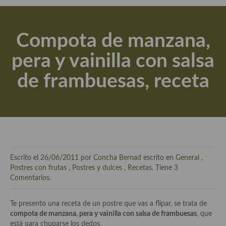
Actualidad y recomendaciones
Libros de cocina, repostería, gastronomía y más
Compota de manzana,
Apuntes, estudios sobre temas interesantes e importantes
pera y vainilla con salsa
Aceite de Oliva Virgen Extra (AOVE)
de frambuesas, receta
Recetas maridadas con los mejores AOVES
Flores en la cocina recetas
Técnicas de emplatado
El mundo del vino y las bebidas
Escrito el
26/06/2011
por
Concha Bernad
escrito en
General
,
Tiendas especiales
Postres con frutas
,
Postres y dulces
,
Recetas
. Tiene
3
Comentarios
.
En la mesa: menaje, vajilla, técnicas de emplatado, decoración
Te presento una receta de un postre que vas a flipar, se trata de
Especias, hierbas, condimentos, espesantes y aditivos
compota de manzana, pera y vainilla con salsa de frambuesas
, que
está para chuparse los dedos.