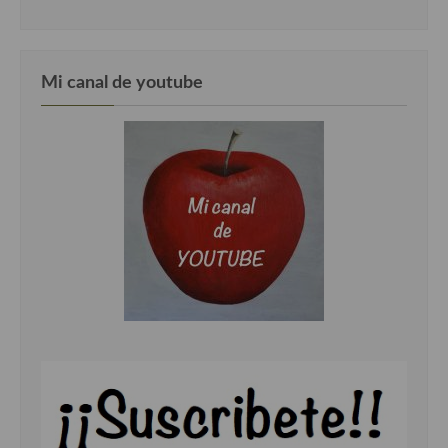
Cocina Danesa
Cocina de la Republica Checa
Mi canal de youtube
Cocina de Polonia
Cocina de Ucrania
Cocina Eslovena
Cocina Francesa
Cocina Griega
Cocina Holandesa
Cocina Hungara
Cocina Irlanda
Cocina Italiana