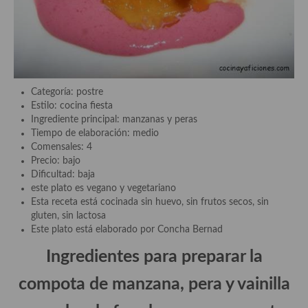
Aderezos, salsas, vinagretas, especias, hierbas aromáticas o
aditivos
Especias, mezclas de especias
Hierbas aromáticas
Categoría: postre
Estilo: cocina fiesta
Aceites
Ingrediente principal: manzanas y peras
Tiempo de elaboración: medio
Mojos y pastas
Comensales: 4
Precio: bajo
Sales y polvos
Dificultad: baja
este plato es vegano y vegetariano
Salsas y mojos
Esta receta está cocinada sin huevo, sin frutos secos, sin
gluten, sin lactosa
Adobos
Este plato está elaborado por Concha Bernad
Aperitivos
Ingredientes para preparar la
Bebidas
compota de manzana, pera y vainilla
Bocadillos, hamburguesas, sándwich, emparedados, tostas y