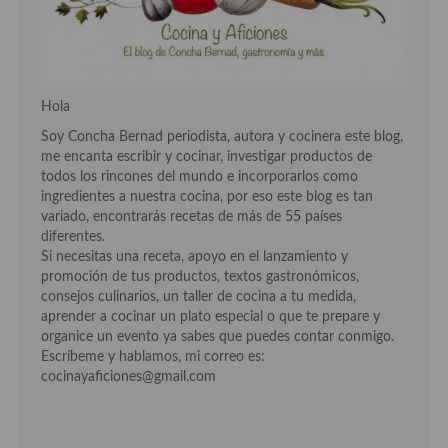
Cocina Murciana
Cocina Navarra
Hola
Cocina Riojana
Soy Concha Bernad periodista, autora y cocinera este blog,
Cocina Valenciana
me encanta escribir y cocinar, investigar productos de
todos los rincones del mundo e incorporarlos como
Cocina Vasca
ingredientes a nuestra cocina, por eso este blog es tan
variado, encontrarás recetas de más de 55 países
Cocina Europea
diferentes.
Si necesitas una receta, apoyo en el lanzamiento y
Cocina Alemana
promoción de tus productos, textos gastronómicos,
consejos culinarios, un taller de cocina a tu medida,
Cocina Austriaca
aprender a cocinar un plato especial o que te prepare y
organice un evento ya sabes que puedes contar conmigo.
Cocina Belga
Escríbeme y hablamos, mi correo es:
cocinayaficiones@gmail.com
Cocina Britanica
Cocina Bulgara