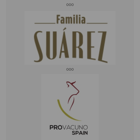
ooo
ooo