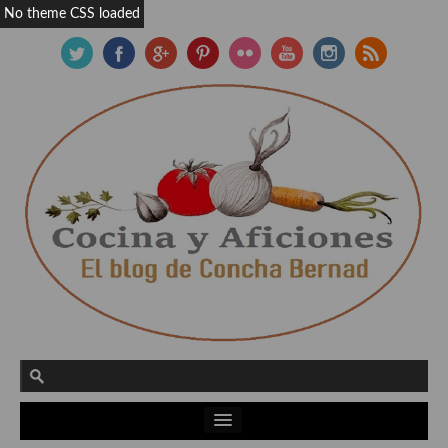
No theme CSS loaded