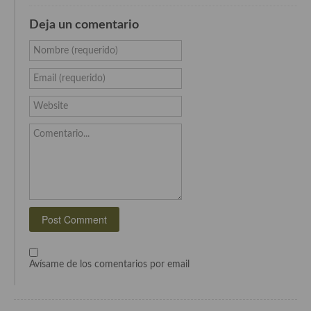
Cocina del Pacifico
Deja un comentario
Cocina filipina
Nombre (requerido)
Cocina de Hawái
Email (requerido)
Cocina de Madagascar
Website
Cocina Africana
Comentario...
Cocina Sudafrinaca
Cocina del Congo
Cocina Sefardí
Cocina Yoshoku
Cocina callejera
Avísame de los comentarios por email
Cocina fusión
Cocinas de España