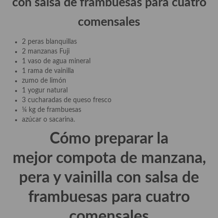
con salsa de frambuesas para cuatro
demás
comensales
Entrantes y primeros platos
2 peras blanquillas
Ensaladas
2 manzanas Fuji
1 vaso de agua mineral
Entrantes
1 rama de vainilla
zumo de limón
Gazpachos, salmorejos, sopas y cremas frías
1 yogur natural
3 cucharadas de queso fresco
Quínoa
¼ kg de frambuesas
azúcar o sacarina.
Pasta
Cómo preparar la
Arroces Y fideuás
mejor compota de manzana,
Legumbres y cereales
pera y vainilla con salsa de
Cuscús
frambuesas para cuatro
Huevos
comensales
Masas elaboradas con harina, pizzas, quiches y demás