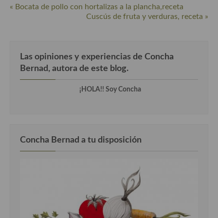
« Bocata de pollo con hortalizas a la plancha,receta
Cuscús de fruta y verduras, receta »
Cocina Andaluza
Cocina Aragonesa
Las opiniones y experiencias de Concha
Cocina Asturiana
Bernad, autora de este blog.
Cocina Balear
¡HOLA!! Soy Concha
Cocina Canaria
Cocina Castellana
Cocina Castilla – La Mancha
Concha Bernad a tu disposición
Cocina Catalana
Cocina Extremeña
Cocina Gallega
Cocina Madrileña