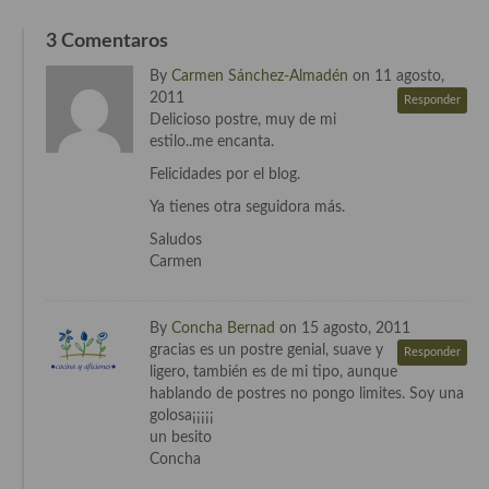
Cocina Azerí (Azerbaiyán)
3 Comentaros
Cocina de Egipto
By
Carmen Sánchez-Almadén
on 11 agosto,
2011
Responder
Cocina de Tunez
Delicioso postre, muy de mi
estilo..me encanta.
Cocina Oriental
Felicidades por el blog.
Cocina Tailandesa
Ya tienes otra seguidora más.
Cocina Japonesa
Saludos
Carmen
Cocina Vietnamita
Cocina camboyana
By
Concha Bernad
on 15 agosto, 2011
gracias es un postre genial, suave y
Responder
Cocina Coreana
ligero, también es de mi tipo, aunque
hablando de postres no pongo limites. Soy una
Cocina HIndú
golosa¡¡¡¡¡
un besito
Cocina China
Concha