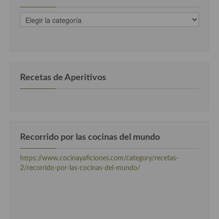
Cocina Murciana
recetas
clasificadas
Cocina Navarra
por
categorias
Cocina Riojana
Cocina Valenciana
Recetas de Aperitivos
Cocina Vasca
Cocina Europea
Cocina Alemana
Recorrido por las cocinas del mundo
Cocina Austriaca
https://www.cocinayaficiones.com/category/recetas-
2/recorrido-por-las-cocinas-del-mundo/
Cocina Belga
Cocina Britanica
Cocina Bulgara