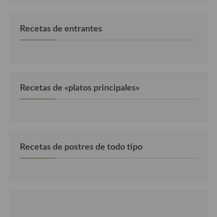
Cocina Danesa
Recetas de entrantes
Cocina de la Republica Checa
Cocina de Polonia
Cocina de Ucrania
Recetas de «platos principales»
Cocina Eslovena
Cocina Francesa
Cocina Griega
Recetas de postres de todo tipo
Cocina Holandesa
Cocina Hungara
Cocina Irlanda
Cocina Italiana