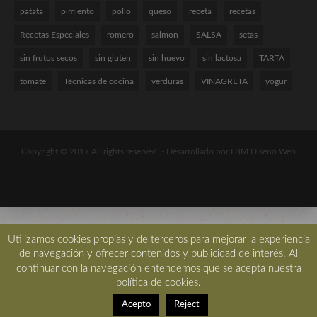
patata
pimiento
pollo
queso
receta
recetas
Recetas Especiales
romero
salmon
SALSA
setas
sin frutos secos
sin gluten
sin huevo
sin lactosa
TARTA
tomate
Técnicas de cocina
verduras
VINAGRETA
yogur
Copyright © 2017 All rights reserved. -
Desarrollado por LBM Diseño Web
Utilizamos cookies propias y de terceros para mejorar la experiencia
de navegación y ofrecer contenidos y publicidad de interés. Al
continuar con la navegación entendemos que se acepta nuestra
política de cookies.
Acepto
Reject