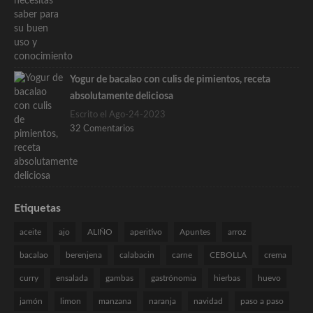
Yogur de bacalao con culis de pimientos, receta
absolutamente deliciosa
Escrito el Ago-24-2023
32 Comentarios
Etiquetas
aceite
ajo
ALIÑO
aperitivo
Apuntes
arroz
bacalao
berenjena
calabacin
carne
CEBOLLA
crema
curry
ensalada
gambas
gastrónomia
hierbas
huevo
jamón
limon
manzana
naranja
navidad
paso a paso