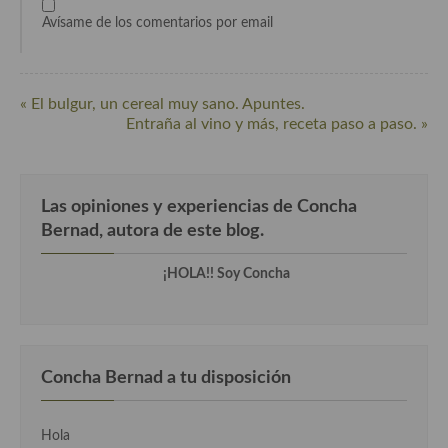
Cocina Azerí (Azerbaiyán)
Avísame de los comentarios por email
Cocina de Egipto
Cocina de Tunez
« El bulgur, un cereal muy sano. Apuntes.
Entraña al vino y más, receta paso a paso. »
Cocina Oriental
Cocina Tailandesa
Las opiniones y experiencias de Concha
Cocina Japonesa
Bernad, autora de este blog.
Cocina Vietnamita
¡HOLA!! Soy Concha
Cocina camboyana
Cocina Coreana
Cocina HIndú
Concha Bernad a tu disposición
Cocina China
Hola