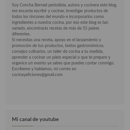
Cocina del Pacifico
Soy Concha Bernad periodista, autora y cocinera este blog,
me encanta escribir y cocinar, investigar productos de
Cocina filipina
todos los rincones del mundo e incorporarlos como
ingredientes a nuestra cocina, por eso este blog es tan
Cocina de Hawái
variado, encontrarás recetas de más de 55 países
diferentes.
Cocina de Madagascar
Si necesitas una receta, apoyo en el lanzamiento y
promoción de tus productos, textos gastronómicos,
Cocina Africana
consejos culinarios, un taller de cocina a tu medida,
aprender a cocinar un plato especial o que te prepare y
Cocina Sudafrinaca
organice un evento ya sabes que puedes contar conmigo.
Escríbeme y hablamos, mi correo es:
Cocina del Congo
cocinayaficiones@gmail.com
Cocina Sefardí
Cocina Yoshoku
Cocina callejera
Cocina fusión
Mi canal de youtube
Cocinas de España