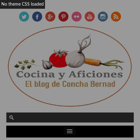
No theme CSS loaded