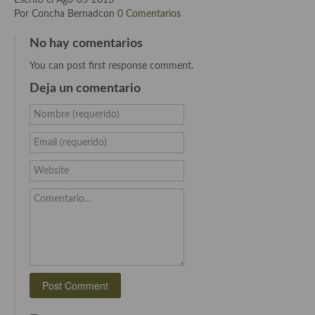
Por Concha Bernadcon
0 Comentarios
Cocina de Guatemala
No hay comentarios
Cocina de Nicaragua
You can post first response comment.
Cocina Ecuatoriana
Deja un comentario
Cocina Jamaicana
Nombre (requerido)
Cocina Mexicana
Email (requerido)
Cocina peruana
Website
Cocina de Oriente Medio
Comentario...
Cocina israelí
Cocina libanesa
Cocina Armenia
Cocina Siria