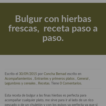
Actualidad y recomendaciones
Libros de cocina, repostería, gastronomía y más
Bulgur con hierbas
Apuntes, estudios sobre temas interesantes e importantes
frescas, receta paso a
Aceite de Oliva Virgen Extra (AOVE)
paso.
Recetas maridadas con los mejores AOVES
Flores en la cocina recetas
Técnicas de emplatado
El mundo del vino y las bebidas
Escrito el
30/09/2015
por
Concha Bernad
escrito en
Tiendas especiales
Acompañamientos
,
Entrantes y primeros platos
,
General
,
Legumbres y cereales
,
Recetas
. Tiene
0 Comentarios
.
En la mesa: menaje, vajilla, técnicas de emplatado, decoración
Esta receta de bulgur a las finas hierbas es perfecta para
Especias, hierbas, condimentos, espesantes y aditivos
acompañar cualquier plato, me sirve para ir al lado de un rico
pescado o de un chuletón y con los guisos va perfecta ya que si