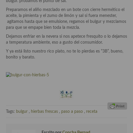
bulgur. probamos el punto de sal.
Preparamos el aliño mezclado en un bote con cierre hermético el
Plato principal
aceite, la pimienta y el zumo de limón y sal si fuera menester,
agitamos hasta que se emulsione, regamos el bulgur y mezclamos
Aves
para que se empape bien toda la mezcla.
Carne
Dejamos enfriar en la nevera si nos apetece fresquito o lo dejamos
a temperatura ambiente, eso a gusto del consumidor.
Pescado y Marisco
Y ya está listo nuestro rico plato, no te lo pierdas es “3B”, bueno,
bonito y barato.
Postres y dulces
Postres con frutas
Quesos, recetas
Salazones y encurtidos
Recetas Especiales
Tags:
bulgur
,
hierbas frescas
,
paso a paso
,
receta
Recetas de Cuaresma
Recetas maridadas con los mejores AOVES
Escrito por
Concha Bernad