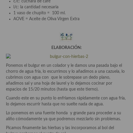
c/c: cuchara de café
demás
l/c: la cantidad necesaria
1 vaso de chupito = 100 ml.
Entrantes y primeros platos
AOVE = Aceite de Oliva Virgen Extra
Ensaladas
Entrantes
ELABORACIÓN:
Gazpachos, salmorejos, sopas y cremas frías
Quínoa
Ponemos el bulgur en un colador y le damos una pasada bajo el
chorro de agua fría, lo escurrimos y lo añadimos a una cazuela, lo
Pasta
cubrimos con agua con que le sobrepase un dedo plano,
añadimos sal y una hoja de laurel y lo dejamos cocinar por
Arroces Y fideuás
espacios de 15/20 minutos (hasta que este tierno).
Legumbres y cereales
Cuando este en su punto lo enfriamos rápidamente con agua fría,
lo dejamos escurrir hasta que no suelte nada de agua.
Cuscús
Lo ponemos en una fuente honda y grande para proceder a su
aliño cómodamente ya que podremos mezclarlo sin problemas.
Huevos
Picamos finamente las hierbas y las incorporamos al bol del
Masas elaboradas con harina, pizzas, quiches y demás