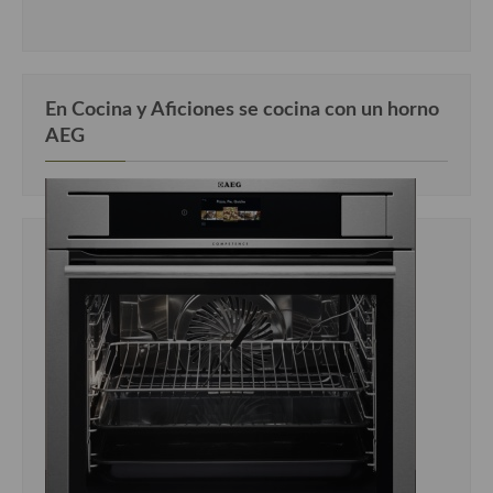
Cocina Luxemburgo
Cocina Polaca
Cocina portuguesa
En Cocina y Aficiones se cocina con un horno
AEG
Cocina Rusa
Cocina Sueca
Cocina Suiza
Cocina Turca