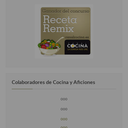
Colaboradores de Cocina y Aficiones
ooo
ooo
ooo
ooo