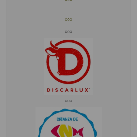
ooo
ooo
ooo