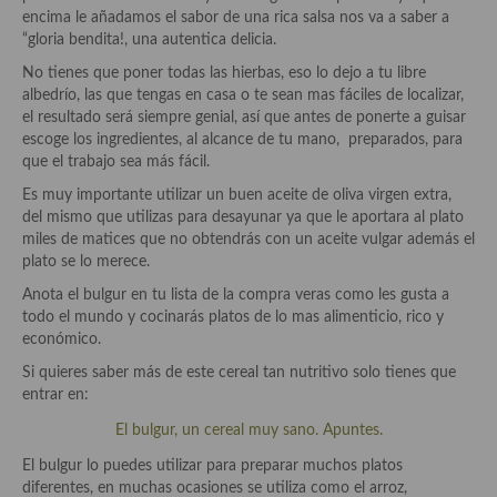
Historia de la gastronomía, platos celebres, cocineros, críticos,
encima le añadamos el sabor de una rica salsa nos va a saber a
historias culinarias y otras cosas
“gloria bendita!, una autentica delicia.
Origen y evolución de la comida
No tienes que poner todas las hierbas, eso lo dejo a tu libre
albedrío, las que tengas en casa o te sean mas fáciles de localizar,
Protocolo y buenas maneras.
el resultado será siempre genial, así que antes de ponerte a guisar
escoge los ingredientes, al alcance de tu mano, preparados, para
Ocio – restaurantes, bares, tabernas
que el trabajo sea más fácil.
Es muy importante utilizar un buen aceite de oliva virgen extra,
Viajes eno-gastro-turísticos
del mismo que utilizas para desayunar ya que le aportara al plato
miles de matices que no obtendrás con un aceite vulgar además el
En El Candelero
plato se lo merece.
Las opiniones de la «Cocinera»
Anota el bulgur en tu lista de la compra veras como les gusta a
todo el mundo y cocinarás platos de lo mas alimenticio, rico y
Prensa
económico.
Si quieres saber más de este cereal tan nutritivo solo tienes que
Recetas
entrar en:
Acompañamientos
El bulgur, un cereal muy sano. Apuntes.
El bulgur lo puedes utilizar para preparar muchos platos
Airfryer recetas
diferentes, en muchas ocasiones se utiliza como el arroz,