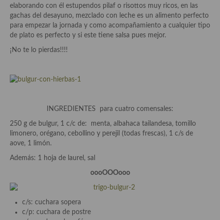
elaborando con él estupendos pilaf o risottos muy ricos, en las
Aderezos, salsas, vinagretas, especias, hierbas aromáticas o
gachas del desayuno, mezclado con leche es un alimento perfecto
aditivos
para empezar la jornada y como acompañamiento a cualquier tipo
de plato es perfecto y si este tiene salsa pues mejor.
Especias, mezclas de especias
¡No te lo pierdas!!!!
Hierbas aromáticas
Aceites
Mojos y pastas
INGREDIENTES para cuatro comensales:
Sales y polvos
250 g de bulgur, 1 c/c de: menta, albahaca tailandesa, tomillo
limonero, orégano, cebollino y perejil (todas frescas), 1 c/s de
Salsas y mojos
aove, 1 limón.
Adobos
Además: 1 hoja de laurel, sal
oooOOOooo
Aperitivos
Bebidas
c/s: cuchara sopera
c/p: cuchara de postre
Bocadillos, hamburguesas, sándwich, emparedados, tostas y