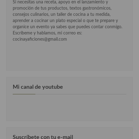
Si necesitas una receta, apoyo en el lanzamiento y
promoción de tus productos, textos gastronómicos,
Cocina Murciana
consejos culinarios, un taller de cocina a tu medida,
aprender a cocinar un plato especial o que te prepare y
Cocina Navarra
organice un evento ya sabes que puedes contar conmigo.
Escríbeme y hablamos, mi correo es:
Cocina Riojana
cocinayaficiones@gmail.com
Cocina Valenciana
Cocina Vasca
Cocina Europea
Cocina Alemana
Mi canal de youtube
Cocina Austriaca
Cocina Belga
Cocina Britanica
Cocina Bulgara
Suscríbete con tu e-mail