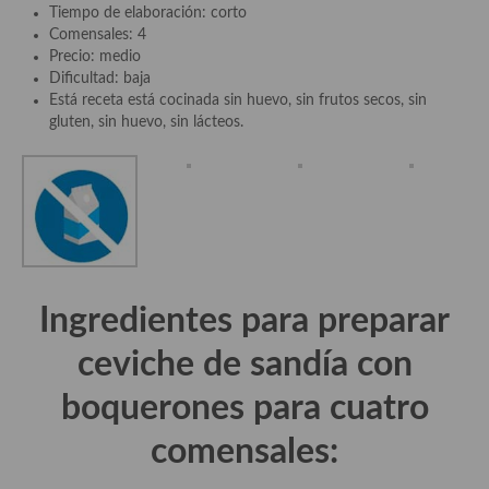
demás
Tiempo de elaboración: corto
Comensales: 4
Entrantes y primeros platos
Precio: medio
Dificultad: baja
Ensaladas
Está receta está cocinada sin huevo, sin frutos secos, sin
gluten, sin huevo, sin lácteos.
Entrantes
Gazpachos, salmorejos, sopas y cremas frías
Quínoa
Pasta
Ingredientes para preparar
Arroces Y fideuás
ceviche de sandía con
Legumbres y cereales
boquerones para cuatro
Cuscús
comensales:
Huevos
Masas elaboradas con harina, pizzas, quiches y demás