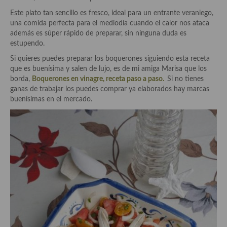
Historia de la gastronomía, platos celebres, cocineros, críticos,
historias culinarias y otras cosas
Este plato tan sencillo es fresco, ideal para un entrante veraniego,
una comida perfecta para el mediodía cuando el calor nos ataca
Origen y evolución de la comida
además es súper rápido de preparar, sin ninguna duda es
estupendo.
Protocolo y buenas maneras.
Si quieres puedes preparar los boquerones siguiendo esta receta
que es buenísima y salen de lujo, es de mi amiga Marisa que los
Ocio – restaurantes, bares, tabernas
borda,
Boquerones en vinagre, receta paso a paso.
Si no tienes
ganas de trabajar los puedes comprar ya elaborados hay marcas
Viajes eno-gastro-turísticos
buenísimas en el mercado.
En El Candelero
Las opiniones de la «Cocinera»
Prensa
Recetas
Acompañamientos
Airfryer recetas