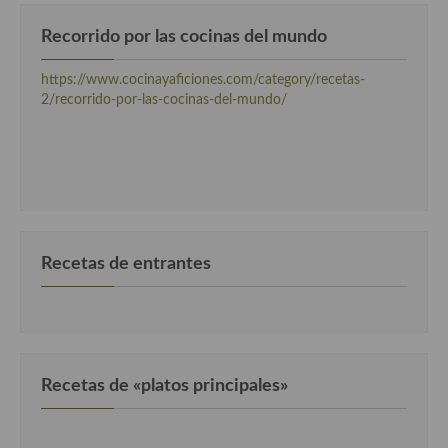
Cocina Luxemburgo
Recorrido por las cocinas del mundo
Cocina Polaca
https://www.cocinayaficiones.com/category/recetas-
Cocina portuguesa
2/recorrido-por-las-cocinas-del-mundo/
Cocina Rusa
Cocina Sueca
Cocina Suiza
Cocina Turca
Recetas de entrantes
Recetas de «platos principales»