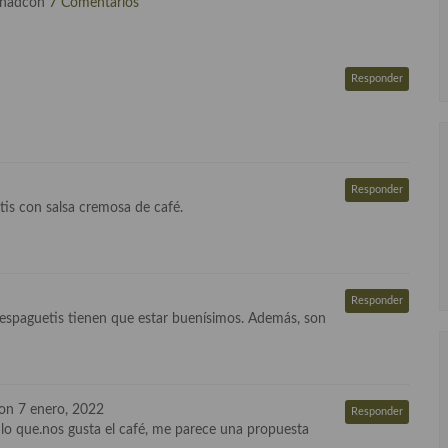
rnadcon
7 Comentarios
Responder
Responder
is con salsa cremosa de café.
Responder
s espaguetis tienen que estar buenísimos. Además, son
on 7 enero, 2022
Responder
o que.nos gusta el café, me parece una propuesta