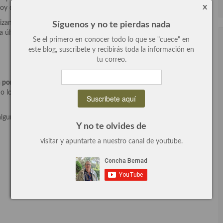
x
oy dispuesta a repetir cuando sea menester.
lizando con diferentes ingredientes y me ha encantado la
Síguenos y no te pierdas nada
a última en la que el este súper ingrediente sea la estrella de mi
Se el primero en conocer todo lo que se "cuece" en
este blog, suscribete y recibirás toda la información en
tu correo.
 por cien arábica
que es mi favorito, me parece muy suave y
o lo que le aporta es adecuado y marida de maravilla con el resto
 algunas pautas y trucos que te vendrán genial para llegar a buen
Y no te olvides de
visitar y apuntarte a nuestro canal de youtube.