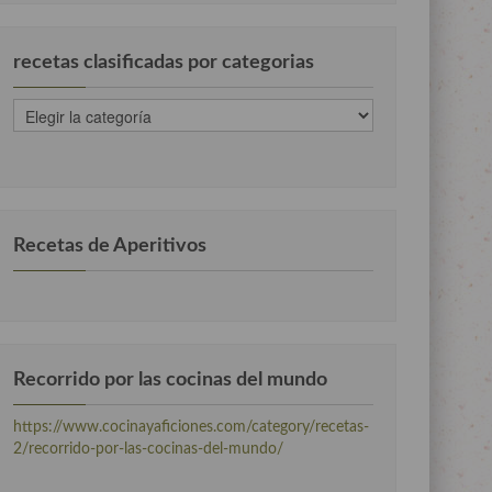
recetas clasificadas por categorias
recetas
clasificadas
por
categorias
Recetas de Aperitivos
Recorrido por las cocinas del mundo
https://www.cocinayaficiones.com/category/recetas-
2/recorrido-por-las-cocinas-del-mundo/