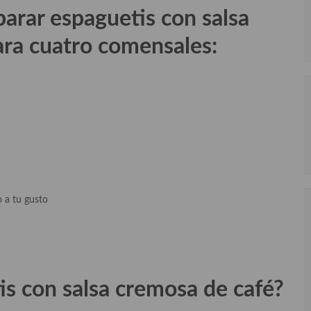
parar
espaguetis con salsa
ara cuatro comensales:
o a tu gusto
s con salsa cremosa de café
?