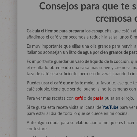
Consejos para que te 
cremosa 
Calcula el tiempo para preparar los espaguetis
, que estén a
añadimos el café y empecemos a reducir la salsa, unos 8 m
Es muy importante que elijas una olla grande para hervir l
italianos aconsejan
un litro de agua por cien gramos de pas
Es importante
guardar un vaso de liquido de la cocción
, qu
el resultado obteniendo una salsa mas suave y cremosa, m
taza de café será suficiente, pero eso lo veras cuando la in
Puedes usar el café que más te mole
, tu favorito, ese que 
café soluble, tiene que ser del bueno, si no te esmeras con 
Para ver más recetas con
café
o de
pasta
pulsa en el rojo.
Si te gusta esta receta visita mi canal de
YouTube
para ver 
para estar al día de todo lo que se cuece en mi cocina.
Ante alguna duda para su elaboración o me quieres hacer 
contestare.