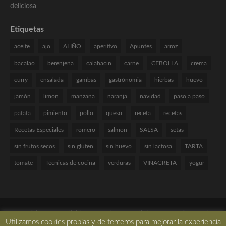
Etiquetas
aceite
ajo
ALIÑO
aperitivo
Apuntes
arroz
bacalao
berenjena
calabacin
carne
CEBOLLA
crema
curry
ensalada
gambas
gastrónomia
hierbas
huevo
jamón
limon
manzana
naranja
navidad
paso a paso
patata
pimiento
pollo
queso
receta
recetas
Recetas Especiales
romero
salmon
SALSA
setas
sin frutos secos
sin gluten
sin huevo
sin lactosa
TARTA
tomate
Técnicas de cocina
verduras
VINAGRETA
yogur
Copyright © 2017 All rights reserved. -
Desarrollado por LBM Diseño Web
Utilizamos cookies propias y de terceros para mejorar la experiencia