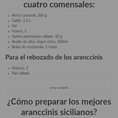
demás
cuatro comensales:
Entrantes y primeros platos
Arroz carnaroli, 350 g
Caldo, 1.2 L.
Ensaladas
Sal
Huevo, 1
Entrantes
Queso parmesano rallado, 50 g
Aceite de oliva virgen extra, 100ml
Gazpachos, salmorejos, sopas y cremas frías
Bolas de mozzarella, 2 bolas
Quínoa
Para el rebozado de los aranccinis
Pasta
Huevos, 2
Pan rallado
Arroces Y fideuás
Legumbres y cereales
arroz carnaroli
Cuscús
¿Cómo preparar los mejores
Huevos
aranccinis sicilianos?
Masas elaboradas con harina, pizzas, quiches y demás