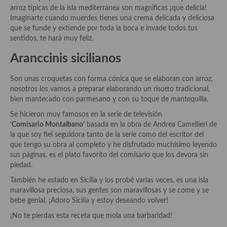
Historia de la gastronomía, platos celebres, cocineros, críticos,
arroz típicas de la isla mediterránea son magnificas ¡que delicia!
historias culinarias y otras cosas
Imaginarte cuando muerdes tienes una crema delicada y deliciosa
que se funde y extiende por toda la boca e invade todos tus
Origen y evolución de la comida
sentidos, te hará muy feliz.
Protocolo y buenas maneras.
Aranccinis sicilianos
Ocio – restaurantes, bares, tabernas
Son unas croquetas con forma cónica que se elaboran con arroz,
nosotros los vamos a preparar elaborando un risotto tradicional,
Viajes eno-gastro-turísticos
bien mantecado con parmesano y con su toque de mantequilla.
En El Candelero
Se hicieron muy famosos en la serie de televisión
‘
Comisario Montalbano’
basada en la obra de Andrea Camellieri de
Las opiniones de la «Cocinera»
la que soy fiel seguidora tanto de la serie como del escritor del
que tengo su obra al completo y he disfrutado muchísimo leyendo
Prensa
sus páginas, es el plato favorito del comisario que los devora sin
piedad.
Recetas
También he estado en Sicilia y los probé varias veces, es una isla
maravillosa preciosa, sus gentes son maravillosas y se come y se
Acompañamientos
bebe genial. ¡Adoro Sicilia y estoy deseando volver!
Airfryer recetas
¡No te pierdas esta receta que mola una barbaridad!