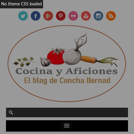
No theme CSS loaded