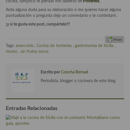
cocina. tampoco te pierdas mis tableros de
Pinterest.
Cocina de Guatemala
Ante alguna duda para su elaboración o me quieres hacer alguna
puntualización o pregunta deja un comentario y te contestaré.
Cocina de Nicaragua
¡y si te gusta este post, compártelo!!!
Cocina Ecuatoriana
Cocina Jamaicana
Tags:
aranccinis
,
Cocina sin tonterias
,
gastronomia de Sicilia
,
risotto
,
sin frutos secos
Cocina Mexicana
Cocina peruana
Escrito por
Concha Bernad
Cocina de Oriente Medio
Periodista, blogger y cocinera de este blog.
Cocina israelí
Cocina libanesa
Entradas Relacionadas
Cocina Armenia
Cocina Siria