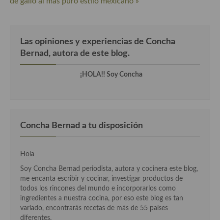
de gallo al más puro estilo mexicano »
Cocina Andaluza
Cocina Aragonesa
Las opiniones y experiencias de Concha
Bernad, autora de este blog.
Cocina Asturiana
¡HOLA!! Soy Concha
Cocina Balear
Cocina Canaria
Cocina Castellana
Concha Bernad a tu disposición
Cocina Castilla – La Mancha
Hola
Cocina Catalana
Soy Concha Bernad periodista, autora y cocinera este blog,
Cocina Extremeña
me encanta escribir y cocinar, investigar productos de
todos los rincones del mundo e incorporarlos como
Cocina Gallega
ingredientes a nuestra cocina, por eso este blog es tan
variado, encontrarás recetas de más de 55 países
Cocina Madrileña
diferentes.