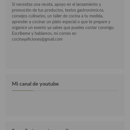
Si necesitas una receta, apoyo en el lanzamiento y
Cocina Murciana
promoción de tus productos, textos gastronómicos,
consejos culinarios, un taller de cocina a tu medida,
Cocina Navarra
aprender a cocinar un plato especial o que te prepare y
organice un evento ya sabes que puedes contar conmigo.
Cocina Riojana
Escríbeme y hablamos, mi correo es:
cocinayaficiones@gmail.com
Cocina Valenciana
Cocina Vasca
Cocina Europea
Cocina Alemana
Mi canal de youtube
Cocina Austriaca
Cocina Belga
Cocina Britanica
Cocina Bulgara