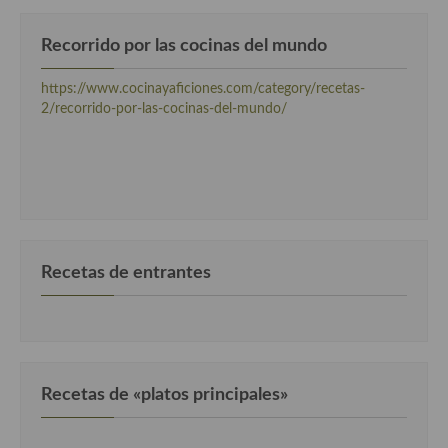
Cocina Luxemburgo
Recorrido por las cocinas del mundo
Cocina Polaca
https://www.cocinayaficiones.com/category/recetas-
Cocina portuguesa
2/recorrido-por-las-cocinas-del-mundo/
Cocina Rusa
Cocina Sueca
Cocina Suiza
Cocina Turca
Recetas de entrantes
Recetas de «platos principales»