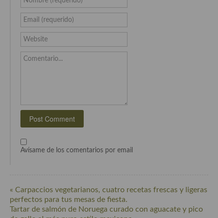
Nombre (requerido)
Cocina del Pacifico
Email (requerido)
Cocina filipina
Website
Cocina de Hawái
Comentario...
Cocina de Madagascar
Cocina Africana
Cocina Sudafrinaca
Cocina del Congo
Cocina Sefardí
Avísame de los comentarios por email
Cocina Yoshoku
Cocina callejera
« Carpaccios vegetarianos, cuatro recetas frescas y ligeras
Cocina fusión
perfectos para tus mesas de fiesta.
Tartar de salmón de Noruega curado con aguacate y pico
Cocinas de España