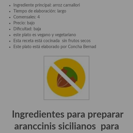
Aderezos, salsas, vinagretas, especias, hierbas aromáticas o
Ingrediente principal: arroz carnallori
aditivos
Tiempo de elaboración: largo
Comensales: 4
Especias, mezclas de especias
Precio: bajo
Dificultad: baja
Hierbas aromáticas
este plato es vegano y vegetariano
Esta receta está cocinada sin frutos secos
Aceites
Este plato está elaborado por Concha Bernad
Mojos y pastas
Sales y polvos
Salsas y mojos
Adobos
Aperitivos
Ingredientes para preparar
Bebidas
aranccinis sicilianos para
Bocadillos, hamburguesas, sándwich, emparedados, tostas y