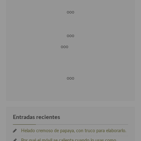
ooo
ooo
ooo
ooo
Entradas recientes
Helado cremoso de papaya, con truco para elaborarlo.
Por qué el móvil se calienta cuando lo usas como