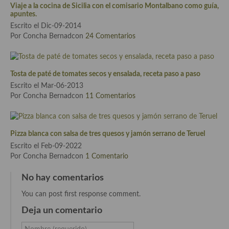
Viaje a la cocina de Sicilia con el comisario Montalbano como guía,
Cocina Azerí (Azerbaiyán)
apuntes.
Escrito el Dic-09-2014
Cocina de Egipto
Por Concha Bernadcon
24 Comentarios
Cocina de Tunez
Cocina Oriental
Tosta de paté de tomates secos y ensalada, receta paso a paso
Escrito el Mar-06-2013
Cocina Tailandesa
Por Concha Bernadcon
11 Comentarios
Cocina Japonesa
Cocina Vietnamita
Pizza blanca con salsa de tres quesos y jamón serrano de Teruel
Escrito el Feb-09-2022
Cocina camboyana
Por Concha Bernadcon
1 Comentario
Cocina Coreana
No hay comentarios
Cocina HIndú
You can post first response comment.
Deja un comentario
Cocina China