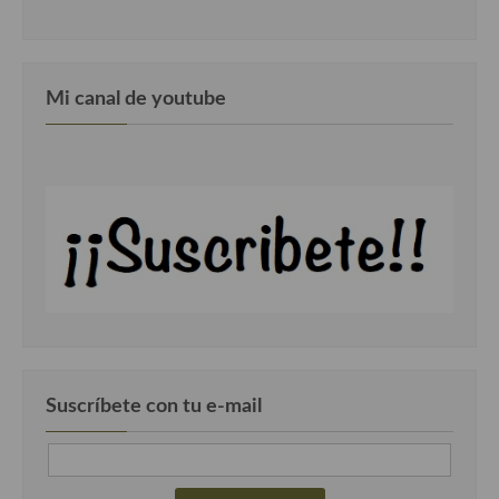
Cocina Danesa
Cocina de la Republica Checa
Mi canal de youtube
Cocina de Polonia
Cocina de Ucrania
Cocina Eslovena
Cocina Francesa
Cocina Griega
Cocina Holandesa
Cocina Hungara
Suscríbete con tu e-mail
Cocina Irlanda
Cocina Italiana