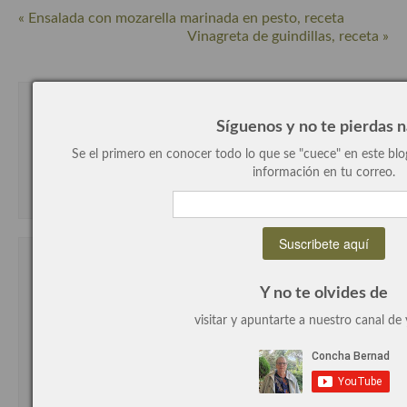
« Ensalada con mozarella marinada en pesto, receta
Cocina Andaluza
Vinagreta de guindillas, receta »
Cocina Aragonesa
Cocina Asturiana
Las opiniones y experiencias de Concha
Síguenos y no te pierdas 
Bernad, autora de este blog.
Cocina Balear
Se el primero en conocer todo lo que se "cuece" en este blog,
información en tu correo.
¡HOLA!! Soy Concha
Cocina Canaria
Cocina Castellana
Cocina Castilla – La Mancha
Concha Bernad a tu disposición
Cocina Catalana
Y no te olvides de
visitar y apuntarte a nuestro canal de
Cocina Extremeña
Cocina Gallega
Cocina Madrileña