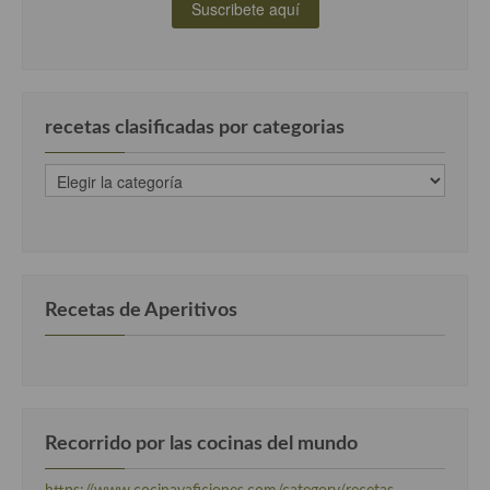
Cocina Luxemburgo
Cocina Polaca
Cocina portuguesa
recetas clasificadas por categorias
Cocina Rusa
recetas
Cocina Sueca
clasificadas
por
Cocina Suiza
categorias
Cocina Turca
Recetas de Aperitivos
Recorrido por las cocinas del mundo