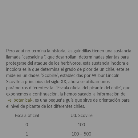
Aderezos, salsas, vinagretas, especias, hierbas aromáticas o
aditivos
Especias, mezclas de especias
Hierbas aromáticas
Aceites
Pero aquí no termina la historia, las guindillas tienen una sustancia
llamada “capsaicina ”, que desarrollan determinadas plantas para
Mojos y pastas
protegerse del ataque de los herbívoros, esta sustancia inodora e
incolora es la que determina el grado de picor de un chile, este se
Sales y polvos
mide en unidades “Scobille”, establecidas por Wilbur Lincoln
Scoville a principios del siglo XX, ahora se utilizan unos
Salsas y mojos
parámetros diferentes: la “Escala oficial del picante del chile”, que
exponemos a continuación, la hemos sacado la información del
Adobos
«el botanical»
, es una pequeña guía que sirve de orientación para
el nivel de picante de los diferentes chiles.
Aperitivos
Escala oficial
Ud. Scoville
Bebidas
0
100
Bocadillos, hamburguesas, sándwich, emparedados, tostas y
1
100 – 500