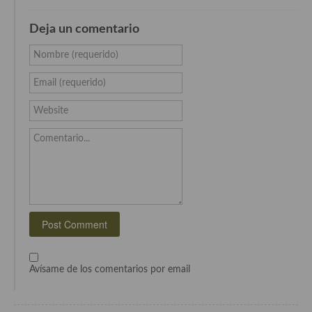
Cocina del Pacifico
Deja un comentario
Cocina filipina
Nombre (requerido)
Cocina de Hawái
Email (requerido)
Cocina de Madagascar
Website
Cocina Africana
Comentario...
Cocina Sudafrinaca
Cocina del Congo
Cocina Sefardí
Cocina Yoshoku
Cocina callejera
Avísame de los comentarios por email
Cocina fusión
Cocinas de España