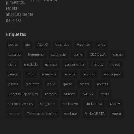
32 Comentarios
Etiquetas
aceite
ajo
ALIÑO
aperitivo
Apuntes
arroz
bacalao
berenjena
calabacin
carne
CEBOLLA
crema
curry
ensalada
gambas
gastrónomia
hierbas
huevo
jamón
limon
manzana
naranja
navidad
paso a paso
patata
pimiento
pollo
queso
receta
recetas
Recetas Especiales
romero
salmon
SALSA
setas
sin frutos secos
sin gluten
sin huevo
sin lactosa
TARTA
tomate
Técnicas de cocina
verduras
VINAGRETA
yogur