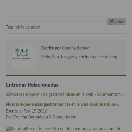
Recetas de fiesta, Navidad y días señalados
Resumen tematicos de recetas
Tags:
chile de arbol
Cocinas del mundo
Cocina Americana
Escrito por
Concha Bernad
Cocina Argentina
Periodista, blogger y cocinera de este blog.
Cocina Brasileña
Cocina colombiana
Entradas Relacionadas
Cocina Cajún y Creole
Cocina Venezolana
Nuevas experiencias gastronómicas en la web «Gourmentum «.
Escrito el Feb-15-2016
Cocina Cubana
Por Concha Bernadcon
9 Comentarios
Cocina de Estados Unidos