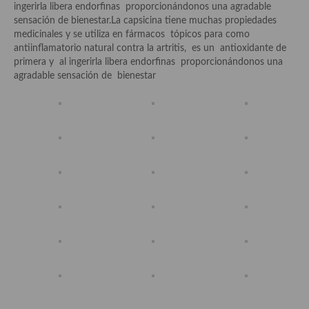
ingerirla libera endorfinas proporcionándonos una agradable
sensación de bienestar.La capsicina tiene muchas propiedades
Plato principal
medicinales y se utiliza en fármacos tópicos para como
antiinflamatorio natural contra la artritis, es un antioxidante de
Aves
primera y al ingerirla libera endorfinas proporcionándonos una
agradable sensación de bienestar
Carne
Pescado y Marisco
Postres y dulces
Postres con frutas
Quesos, recetas
Salazones y encurtidos
Recetas Especiales
Recetas de Cuaresma
Recetas maridadas con los mejores AOVES