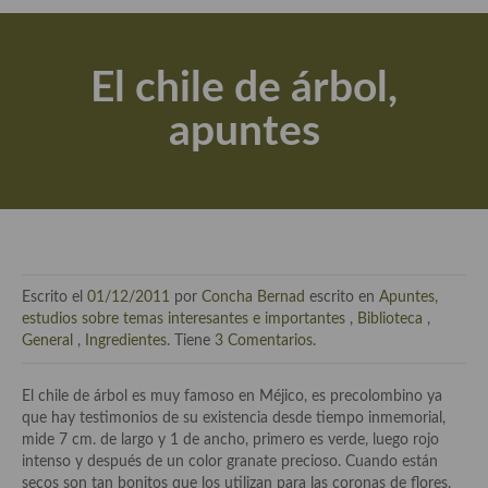
Actualidad y recomendaciones
Libros de cocina, repostería, gastronomía y más
El chile de árbol,
Apuntes, estudios sobre temas interesantes e importantes
apuntes
Aceite de Oliva Virgen Extra (AOVE)
Recetas maridadas con los mejores AOVES
Flores en la cocina recetas
Técnicas de emplatado
Escrito el
01/12/2011
por
Concha Bernad
escrito en
Apuntes,
El mundo del vino y las bebidas
estudios sobre temas interesantes e importantes
,
Biblioteca
,
General
,
Ingredientes
. Tiene
3 Comentarios
.
Tiendas especiales
El chile de árbol es muy famoso en Méjico, es precolombino ya
En la mesa: menaje, vajilla, técnicas de emplatado, decoración
que hay testimonios de su existencia desde tiempo inmemorial,
mide 7 cm. de largo y 1 de ancho, primero es verde, luego rojo
Especias, hierbas, condimentos, espesantes y aditivos
intenso y después de un color granate precioso. Cuando están
secos son tan bonitos que los utilizan para las coronas de flores.