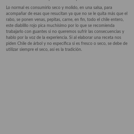
Historia de la gastronomía, platos celebres, cocineros, críticos,
historias culinarias y otras cosas
Lo normal es consumirlo seco y molido, en una salsa, para
acompañar de esas que resucitan ya que no se le quita más que el
Origen y evolución de la comida
rabo, se ponen venas, pepitas, carne, en fin, todo el chile entero,
este diablillo rojo pica muchísimo por lo que se recomienda
Protocolo y buenas maneras.
trabajarlo con guantes si no queremos sufrir las consecuencias y
hablo por la voz de la experiencia. Si al elaborar una receta nos
Ocio – restaurantes, bares, tabernas
piden Chile de árbol y no específica si es fresco o seco, se debe de
utilizar siempre el seco, así es la tradición.
Viajes eno-gastro-turísticos
En El Candelero
Las opiniones de la «Cocinera»
Prensa
Recetas
Acompañamientos
Airfryer recetas