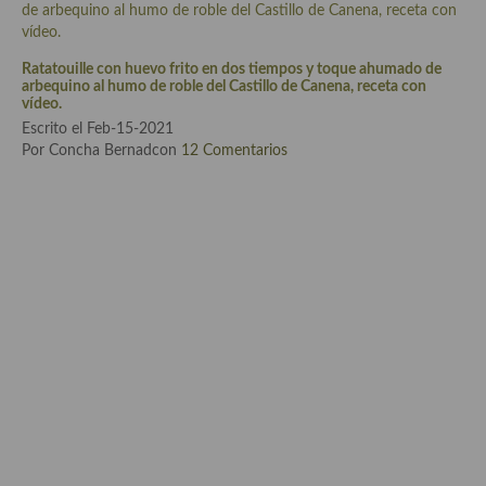
Cocina de Guatemala
Cocina de Nicaragua
Ratatouille con huevo frito en dos tiempos y toque ahumado de
arbequino al humo de roble del Castillo de Canena, receta con
vídeo.
Cocina Ecuatoriana
Escrito el Feb-15-2021
Por Concha Bernadcon
12 Comentarios
Cocina Jamaicana
Cocina Mexicana
Cocina peruana
Cocina de Oriente Medio
Cocina israelí
Cocina libanesa
Cocina Armenia
Cocina Siria