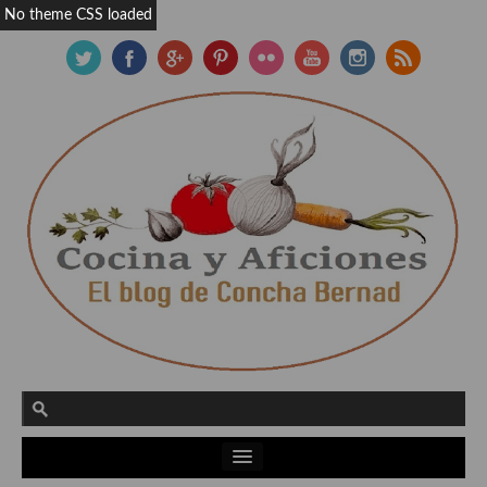
No theme CSS loaded