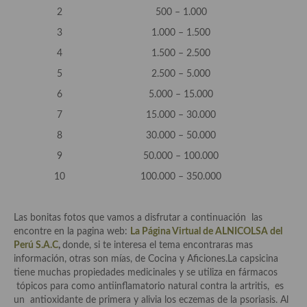
demás
2
500 – 1.000
Entrantes y primeros platos
3
1.000 – 1.500
4
1.500 – 2.500
Ensaladas
5
2.500 – 5.000
Entrantes
6
5.000 – 15.000
Gazpachos, salmorejos, sopas y cremas frías
7
15.000 – 30.000
8
30.000 – 50.000
Quínoa
9
50.000 – 100.000
Pasta
10
100.000 – 350.000
Arroces Y fideuás
Las bonitas fotos que vamos a disfrutar a continuación las
Legumbres y cereales
encontre en la pagina web:
La Página Virtual de ALNICOLSA del
Perú S.A.C
,
donde, si te interesa el tema encontraras mas
Cuscús
información, otras son mías, de Cocina y Aficiones.La capsicina
tiene muchas propiedades medicinales y se utiliza en fármacos
Huevos
tópicos para como antiinflamatorio natural contra la artritis, es
un antioxidante de primera y alivia los eczemas de la psoriasis. Al
Masas elaboradas con harina, pizzas, quiches y demás