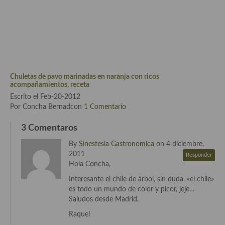
Cocina Azerí (Azerbaiyán)
Cocina de Egipto
Cocina de Tunez
Cocina Oriental
Chuletas de pavo marinadas en naranja con ricos
acompañamientos, receta
Cocina Tailandesa
Escrito el Feb-20-2012
Por Concha Bernadcon
1 Comentario
Cocina Japonesa
3 Comentaros
Cocina Vietnamita
By
Sinestesia Gastronomica
on 4 diciembre,
Cocina camboyana
2011
Responder
Hola Concha,
Cocina Coreana
Interesante el chile de árbol, sin duda, «el chile»
Cocina HIndú
es todo un mundo de color y picor, jeje…
Saludos desde Madrid.
Cocina China
Raquel