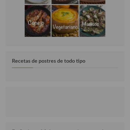
Cocina Andaluza
Cocina Aragonesa
Cocina Asturiana
Cocina Balear
Cocina Canaria
Recetas de postres de todo tipo
Cocina Castellana
Cocina Castilla – La Mancha
Cocina Catalana
Cocina Extremeña
Cocina Gallega
Cocina Madrileña