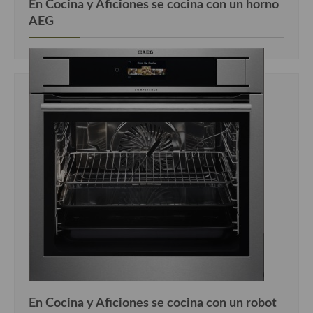
En Cocina y Aficiones se cocina con un horno
AEG
Cocina Murciana
Cocina Navarra
Cocina Riojana
Cocina Valenciana
Cocina Vasca
Cocina Europea
Cocina Alemana
Cocina Austriaca
Cocina Belga
Cocina Britanica
Cocina Bulgara
En Cocina y Aficiones se cocina con un robot