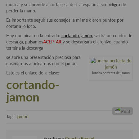
Historia de la gastronomía, platos celebres, cocineros, críticos,
música y se aprende a cortar esa delicia española sin peligro de
historias culinarias y otras cosas
perder la mano.
Origen y evolución de la comida
Es importante seguir sus consejos, a mi me dieron puntos por
cortar a lo loco.
Protocolo y buenas maneras.
Hay que picar en la entrada:
cortando-jamón
,
saldrá un cuadro de
descarga, pulsamos
ACEPTAR
y se descargara el archivo, cuando
Ocio – restaurantes, bares, tabernas
termina la descarga
Viajes eno-gastro-turísticos
se abre una presentación preciosa para
enseñarnos a pelearnos con el jamón.
En El Candelero
Este es el enlace de la clase:
loncha perfecta de jamón
cortando-
Las opiniones de la «Cocinera»
jamon
Prensa
Recetas
Tags:
jamón
Acompañamientos
Airfryer recetas