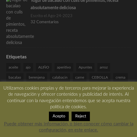
Yogur de bacalao con culis de pimientos, receta
absolutamente deliciosa
Escrito el Ago-24-2023
32 Comentarios
Etiquetas
aceite
ajo
ALIÑO
aperitivo
Apuntes
arroz
bacalao
berenjena
calabacin
carne
CEBOLLA
crema
curry
ensalada
gambas
gastrónomia
hierbas
huevo
Utilizamos cookies propias y de terceros para mejorar la experiencia
de navegación y ofrecer contenidos y publicidad de interés. Al
jamón
limon
manzana
naranja
navidad
paso a paso
continuar con la navegación entendemos que se acepta nuestra
política de cookies.
patata
pimiento
pollo
queso
receta
recetas
Acepto
Reject
Recetas Especiales
romero
salmon
SALSA
setas
Puede obtener más información, o bien conocer cómo cambiar la
sin frutos secos
sin gluten
sin huevo
sin lactosa
TARTA
configuración, en este enlace.