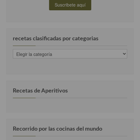
Cocina Azerí (Azerbaiyán)
Cocina de Egipto
Cocina de Tunez
recetas clasificadas por categorias
Cocina Oriental
recetas
Cocina Tailandesa
clasificadas
por
Cocina Japonesa
categorias
Cocina Vietnamita
Recetas de Aperitivos
Cocina camboyana
Cocina Coreana
Cocina HIndú
Recorrido por las cocinas del mundo
Cocina China