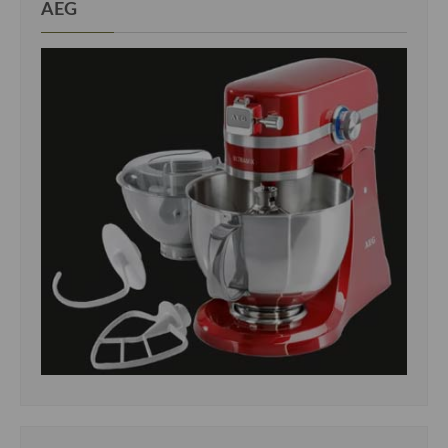
AEG
Cocina Danesa
Cocina de la Republica Checa
Cocina de Polonia
Cocina de Ucrania
Cocina Eslovena
Cocina Francesa
Cocina Griega
Cocina Holandesa
Cocina Hungara
Cocina Irlanda
Cocina Italiana