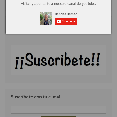
visitar y apuntarte a nuestro canal de youtube.
Cocina de Guatemala
Cocina de Nicaragua
Mi canal de youtube
Cocina Ecuatoriana
Cocina Jamaicana
Cocina Mexicana
Cocina peruana
Cocina de Oriente Medio
Cocina israelí
Cocina libanesa
Suscríbete con tu e-mail
Cocina Armenia
Cocina Siria