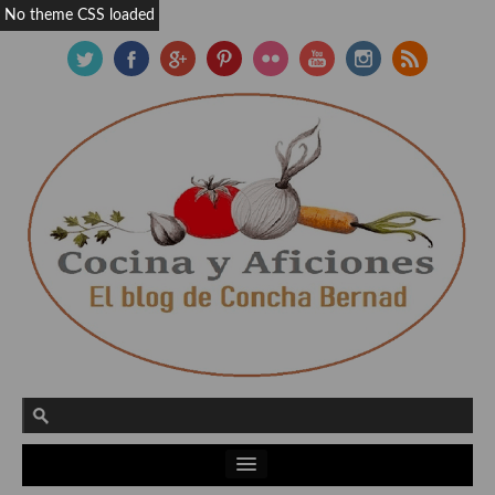
No theme CSS loaded