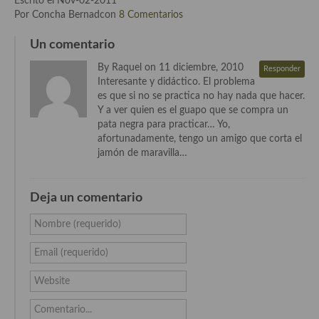
Escrito el Nov-02-2011
demás
Por Concha Bernadcon
8 Comentarios
Entrantes y primeros platos
Un comentario
Ensaladas
By Raquel on 11 diciembre, 2010
Responder
Interesante y didáctico. El problema
Entrantes
es que si no se practica no hay nada que hacer.
Y a ver quien es el guapo que se compra un
Gazpachos, salmorejos, sopas y cremas frías
pata negra para practicar… Yo,
afortunadamente, tengo un amigo que corta el
Quínoa
jamón de maravilla…
Pasta
Deja un comentario
Arroces Y fideuás
Nombre (requerido)
Legumbres y cereales
Email (requerido)
Cuscús
Website
Huevos
Comentario...
Masas elaboradas con harina, pizzas, quiches y demás