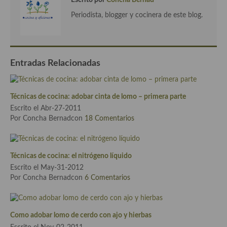
Escrito por
Concha Bernad
Aderezos, salsas, vinagretas, especias, hierbas aromáticas o
Periodista, blogger y cocinera de este blog.
aditivos
Especias, mezclas de especias
Hierbas aromáticas
Entradas Relacionadas
Aceites
Técnicas de cocina: adobar cinta de lomo – primera parte
Mojos y pastas
Escrito el Abr-27-2011
Por Concha Bernadcon
18 Comentarios
Sales y polvos
Salsas y mojos
Técnicas de cocina: el nitrógeno líquido
Adobos
Escrito el May-31-2012
Por Concha Bernadcon
6 Comentarios
Aperitivos
Bebidas
Como adobar lomo de cerdo con ajo y hierbas
Bocadillos, hamburguesas, sándwich, emparedados, tostas y