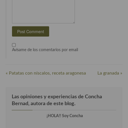
Plato principal
Aves
Carne
Pescado y Marisco
Avísame de los comentarios por email
Postres y dulces
Postres con frutas
« Patatas con níscalos, receta aragonesa
La granada »
Quesos, recetas
Salazones y encurtidos
Las opiniones y experiencias de Concha
Recetas Especiales
Bernad, autora de este blog.
Recetas de Cuaresma
¡HOLA!! Soy Concha
Recetas maridadas con los mejores AOVES