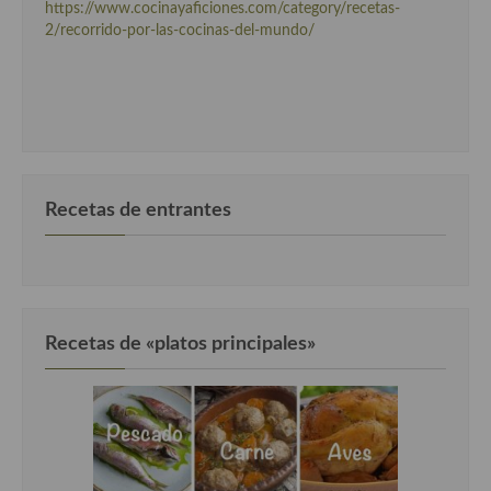
Cocina del Pacifico
https://www.cocinayaficiones.com/category/recetas-
2/recorrido-por-las-cocinas-del-mundo/
Cocina filipina
Cocina de Hawái
Cocina de Madagascar
Cocina Africana
Recetas de entrantes
Cocina Sudafrinaca
Cocina del Congo
Cocina Sefardí
Recetas de «platos principales»
Cocina Yoshoku
Cocina callejera
Cocina fusión
Cocinas de España