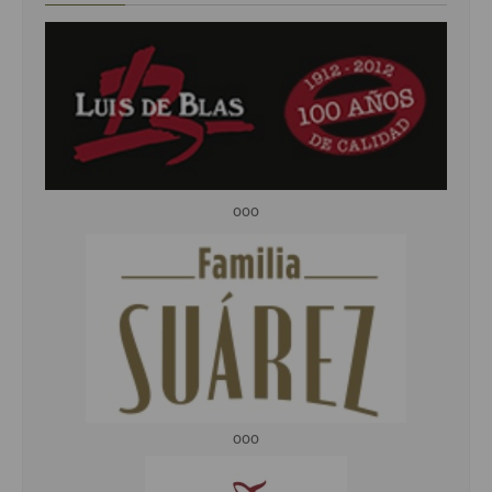
ooo
ooo