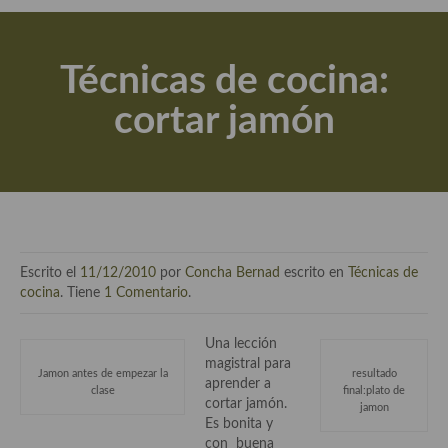
Actualidad y recomendaciones
Libros de cocina, repostería, gastronomía y más
Técnicas de cocina:
Apuntes, estudios sobre temas interesantes e importantes
cortar jamón
Aceite de Oliva Virgen Extra (AOVE)
Recetas maridadas con los mejores AOVES
Flores en la cocina recetas
Técnicas de emplatado
Escrito el
11/12/2010
por
Concha Bernad
escrito en
Técnicas de
El mundo del vino y las bebidas
cocina
. Tiene
1 Comentario
.
Tiendas especiales
Una lección
magistral para
En la mesa: menaje, vajilla, técnicas de emplatado, decoración
Jamon antes de empezar la
resultado
aprender a
clase
final:plato de
cortar jamón.
jamon
Especias, hierbas, condimentos, espesantes y aditivos
Es bonita y
con buena