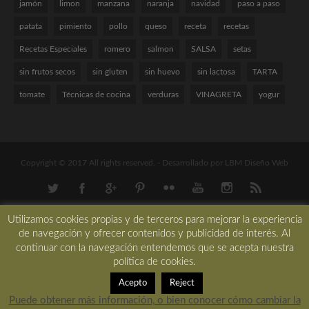
jamón
limon
manzana
naranja
navidad
paso a paso
patata
pimiento
pollo
queso
receta
recetas
Recetas Especiales
romero
salmon
SALSA
setas
sin frutos secos
sin gluten
sin huevo
sin lactosa
TARTA
tomate
Técnicas de cocina
verduras
VINAGRETA
yogur
Copyright © 2017 All rights reserved. -
Desarrollado por LBM Diseño Web
Utilizamos cookies propias y de terceros para mejorar la experiencia
de navegación y ofrecer contenidos y publicidad de interés. Al
continuar con la navegación entendemos que se acepta nuestra
política de cookies.
Acepto
Reject
Puede obtener más información, o bien conocer cómo cambiar la