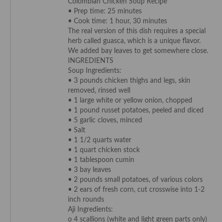
Colombian Chicken Soup Recipe
• Prep time: 25 minutes
Cocina de Guatemala
• Cook time: 1 hour, 30 minutes
The real version of this dish requires a special
Cocina de Nicaragua
herb called guasca, which is a unique flavor.
We added bay leaves to get somewhere close.
Cocina Ecuatoriana
INGREDIENTS
Soup Ingredients:
Cocina Jamaicana
• 3 pounds chicken thighs and legs, skin
removed, rinsed well
Cocina Mexicana
• 1 large white or yellow onion, chopped
• 1 pound russet potatoes, peeled and diced
Cocina peruana
• 5 garlic cloves, minced
• Salt
Cocina de Oriente Medio
• 1 1/2 quarts water
• 1 quart chicken stock
Cocina israelí
• 1 tablespoon cumin
• 3 bay leaves
Cocina libanesa
• 2 pounds small potatoes, of various colors
• 2 ears of fresh corn, cut crosswise into 1-2
Cocina Armenia
inch rounds
Aji Ingredients:
Cocina Siria
o 4 scallions (white and light green parts only)