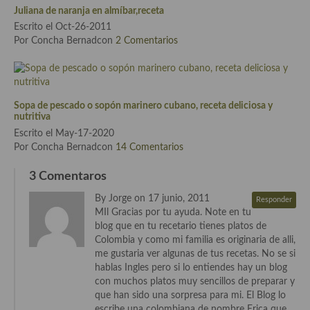
demás
Juliana de naranja en almíbar,receta
Escrito el Oct-26-2011
Entrantes y primeros platos
Por Concha Bernadcon
2 Comentarios
Ensaladas
Entrantes
Sopa de pescado o sopón marinero cubano, receta deliciosa y
Gazpachos, salmorejos, sopas y cremas frías
nutritiva
Escrito el May-17-2020
Quínoa
Por Concha Bernadcon
14 Comentarios
Pasta
3 Comentaros
By Jorge on 17 junio, 2011
Arroces Y fideuás
Responder
MIl Gracias por tu ayuda. Note en tu
blog que en tu recetario tienes platos de
Legumbres y cereales
Colombia y como mi familia es originaria de alli,
me gustaria ver algunas de tus recetas. No se si
Cuscús
hablas Ingles pero si lo entiendes hay un blog
con muchos platos muy sencillos de preparar y
Huevos
que han sido una sorpresa para mi. El Blog lo
escribe una colombiana de nombre Erica que
Masas elaboradas con harina, pizzas, quiches y demás