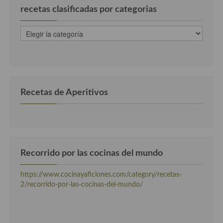
recetas clasificadas por categorias
recetas
clasificadas
por
categorias
Recetas de Aperitivos
Recorrido por las cocinas del mundo
https://www.cocinayaficiones.com/category/recetas-
2/recorrido-por-las-cocinas-del-mundo/