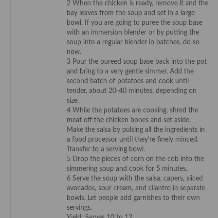
2 When the chicken is ready, remove it and the
Cocina del Pacifico
bay leaves from the soup and set in a large
bowl. If you are going to puree the soup base
Cocina filipina
with an immersion blender or by putting the
soup into a regular blender in batches, do so
Cocina de Hawái
now.
3 Pour the pureed soup base back into the pot
Cocina de Madagascar
and bring to a very gentle simmer. Add the
second batch of potatoes and cook until
Cocina Africana
tender, about 20-40 minutes, depending on
size.
Cocina Sudafrinaca
4 While the potatoes are cooking, shred the
meat off the chicken bones and set aside.
Cocina del Congo
Make the salsa by pulsing all the ingredients in
a food processor until they’re finely minced.
Cocina Sefardí
Transfer to a serving bowl.
5 Drop the pieces of corn on the cob into the
Cocina Yoshoku
simmering soup and cook for 5 minutes.
6 Serve the soup with the salsa, capers, sliced
Cocina callejera
avocados, sour cream, and cilantro in separate
bowls. Let people add garnishes to their own
Cocina fusión
servings.
Yield: Serves 10 to 12.
Cocinas de España