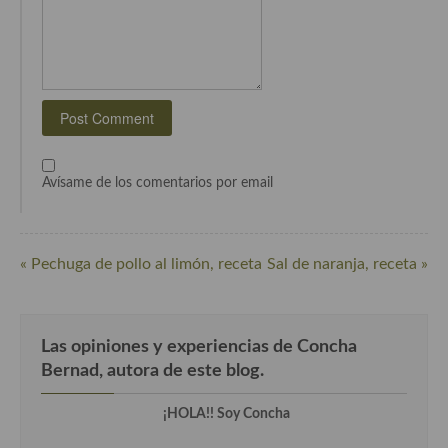
Cocina Danesa
Cocina de la Republica Checa
Cocina de Polonia
Cocina de Ucrania
Cocina Eslovena
Avísame de los comentarios por email
Cocina Francesa
Cocina Griega
« Pechuga de pollo al limón, receta
Sal de naranja, receta »
Cocina Holandesa
Cocina Hungara
Las opiniones y experiencias de Concha
Bernad, autora de este blog.
Cocina Irlanda
¡HOLA!! Soy Concha
Cocina Italiana