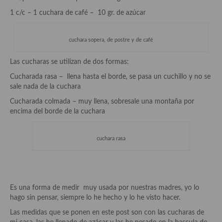
Historia de la gastronomía, platos celebres, cocineros, críticos,
historias culinarias y otras cosas
1 c/c – 1 cuchara de café – 10 gr. de azúcar
Origen y evolución de la comida
cuchara sopera, de postre y de café
Protocolo y buenas maneras.
Las cucharas se utilizan de dos formas:
Ocio – restaurantes, bares, tabernas
Cucharada rasa – llena hasta el borde, se pasa un cuchillo y no se
sale nada de la cuchara
Viajes eno-gastro-turísticos
Cucharada colmada – muy llena, sobresale una montaña por
En El Candelero
encima del borde de la cuchara
Las opiniones de la «Cocinera»
cuchara rasa
Prensa
Recetas
Es una forma de medir muy usada por nuestras madres, yo lo
Acompañamientos
hago sin pensar, siempre lo he hecho y lo he visto hacer.
Airfryer recetas
Las medidas que se ponen en este post son con las cucharas de