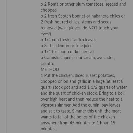
o 2 Roma or other plum tomatoes, seeded and
Cocina Azerí (Azerbaiyán)
chopped
o 2 fresh Scotch bonnet or habanero chiles or
Cocina de Egipto
2 fresh hot red chiles, stems and seeds
removed (wear gloves, do NOT touch your
Cocina de Tunez
eyes!)
o 1/4 cup fresh cilantro leaves
Cocina Oriental
o 3 Tbsp lemon or lime juice
o 1/4 teaspoon of kosher salt
Cocina Tailandesa
o Garnish: capers, sour cream, avocados,
cilantro
Cocina Japonesa
METHOD
1 Put the chicken, diced russet potatoes,
Cocina Vietnamita
chopped onion and garlic in a large (at least 8
quart) stock pot and add 1 1/2 quarts of water
Cocina camboyana
and the quart of chicken stock. Bring to a boil
over high heat and then reduce the heat to a
Cocina Coreana
vigorous simmer. Add the cumin, bay leaves
and salt to taste. Simmer this until the meat
Cocina HIndú
wants to fall of the bones of the chicken —
anywhere from 45 minutes to 1 hour, 15
Cocina China
minutes.