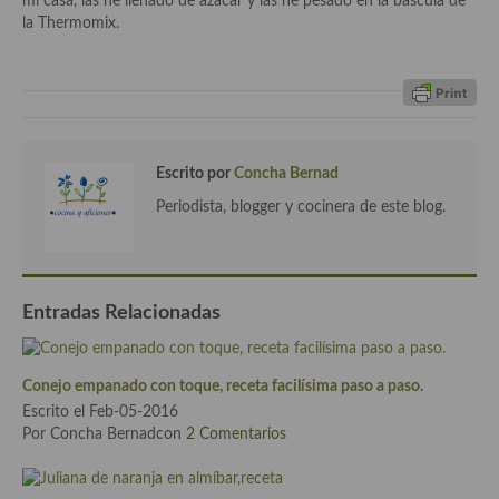
mi casa, las he llenado de azácar y las he pesado en la bascula de
Aderezos, salsas, vinagretas, especias, hierbas aromáticas o
la Thermomix.
aditivos
Especias, mezclas de especias
Hierbas aromáticas
Aceites
Escrito por
Concha Bernad
Periodista, blogger y cocinera de este blog.
Mojos y pastas
Sales y polvos
Salsas y mojos
Entradas Relacionadas
Adobos
Conejo empanado con toque, receta facilísima paso a paso.
Aperitivos
Escrito el Feb-05-2016
Por Concha Bernadcon
2 Comentarios
Bebidas
Bocadillos, hamburguesas, sándwich, emparedados, tostas y