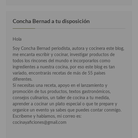
Cocina Luxemburgo
Cocina Polaca
Concha Bernad a tu disposición
Cocina portuguesa
Hola
Cocina Rusa
Soy Concha Bernad periodista, autora y cocinera este blog,
Cocina Sueca
me encanta escribir y cocinar, investigar productos de
todos los rincones del mundo e incorporarlos como
Cocina Suiza
ingredientes a nuestra cocina, por eso este blog es tan
variado, encontrarás recetas de más de 55 países
Cocina Turca
diferentes.
Si necesitas una receta, apoyo en el lanzamiento y
promoción de tus productos, textos gastronómicos,
consejos culinarios, un taller de cocina a tu medida,
aprender a cocinar un plato especial o que te prepare y
organice un evento ya sabes que puedes contar conmigo.
Escríbeme y hablamos, mi correo es:
cocinayaficiones@gmail.com