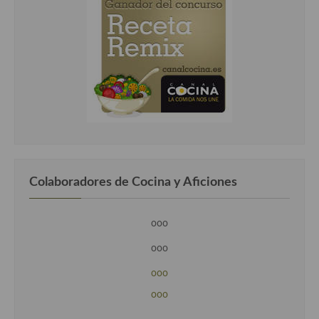
Colaboradores de Cocina y Aficiones
ooo
ooo
ooo
ooo