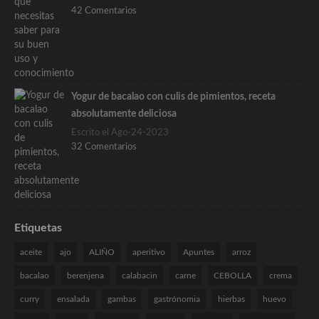
42 Comentarios
Yogur de bacalao con culis de pimientos, receta
absolutamente deliciosa
Escrito el Ago-24-2023
32 Comentarios
Etiquetas
aceite
ajo
ALIÑO
aperitivo
Apuntes
arroz
bacalao
berenjena
calabacin
carne
CEBOLLA
crema
curry
ensalada
gambas
gastrónomia
hierbas
huevo