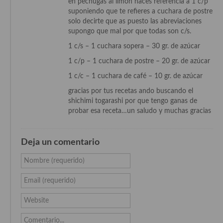
en pechugas al limon haces referencia a 1 c/p
suponiendo que te refieres a cuchara de postre
Cocina Murciana
solo decirte que as puesto las abreviaciones
supongo que mal por que todas son c/s.
Cocina Navarra
1 c/s – 1 cuchara sopera – 30 gr. de azúcar
Cocina Riojana
1 c/p – 1 cuchara de postre – 20 gr. de azúcar
Cocina Valenciana
1 c/c – 1 cuchara de café – 10 gr. de azúcar
gracias por tus recetas ando buscando el
Cocina Vasca
shichimi togarashi por que tengo ganas de
probar esa receta…un saludo y muchas gracias
Cocina Europea
Cocina Alemana
Deja un comentario
Cocina Austriaca
Nombre (requerido)
Cocina Belga
Email (requerido)
Cocina Britanica
Website
Cocina Bulgara
Comentario...