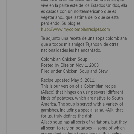
vive en la parte este de los Estados Unidos, ella
es casada con un norteamericano que es
Plato principal
vegetariano…que lastima de lo que se esta
perdiendo. Su blog es
Aves
http://www.mycolombianrecipes.com
Carne
Te adjunto una receta de una sopa colombiana
que a todos mis amigos Tejanos y de otras
Pescado y Marisco
nacionalidades les ha encantado.
Colombian Chicken Soup
Postres y dulces
Posted by Elise on Nov 1, 2003
Filed under Chicken, Soup and Stew
Postres con frutas
Recipe updated May 5, 2011.
Quesos, recetas
This is our version of a Colombian recipe
(Ajiaco) that hinges on using several different
Salazones y encurtidos
kinds of potatoes, which are native to South
America. The soup is served with a variety of
Recetas Especiales
garnishes, including a special salsa, «Aji», that
for us, truly defines the dish.
Recetas de Cuaresma
Ajiaco soup has all sorts of variations, but they
all seem to rely on potatoes — some of which
Recetas maridadas con los mejores AOVES