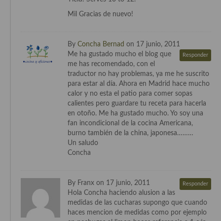
Mil Gracias de nuevo!
Cocina Andaluza
Cocina Aragonesa
By
Concha Bernad
on 17 junio, 2011
Me ha gustado mucho el blog que
Responder
Cocina Asturiana
me has recomendado, con el
traductor no hay problemas, ya me he suscrito
Cocina Balear
para estar al día. Ahora en Madrid hace mucho
calor y no esta el patio para comer sopas
Cocina Canaria
calientes pero guardare tu receta para hacerla
en otoño. Me ha gustado mucho. Yo soy una
Cocina Castellana
fan incondicional de la cocina Americana,
burno también de la china, japonesa………
Cocina Castilla – La Mancha
Un saludo
Concha
Cocina Catalana
Cocina Extremeña
By Franx on 17 junio, 2011
Responder
Hola Concha haciendo alusion a las
Cocina Gallega
medidas de las cucharas supongo que cuando
haces mencion de medidas como por ejemplo
Cocina Madrileña