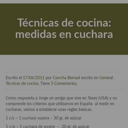
Actualidad y recomendaciones
Libros de cocina, repostería, gastronomía y más
Técnicas de cocina:
Apuntes, estudios sobre temas interesantes e importantes
medidas en cuchara
Aceite de Oliva Virgen Extra (AOVE)
Recetas maridadas con los mejores AOVES
Flores en la cocina recetas
Técnicas de emplatado
Escrito el
17/06/2011
por
Concha Bernad
escrito en
General
,
El mundo del vino y las bebidas
Técnicas de cocina
. Tiene
3 Comentarios
.
Tiendas especiales
Como respuesta a Jorge un amigo que vive en Texas (USA) y no
comprende los criterios que utilizamos en España al medir en
En la mesa: menaje, vajilla, técnicas de emplatado, decoración
cucharas, vamos a establecer unas reglas básicas.
Especias, hierbas, condimentos, espesantes y aditivos
1 c/s – 1 cuchara sopera – 30 gr. de azúcar
1 c/p – 1 cuchara de postre – 20 gr. de azúcar