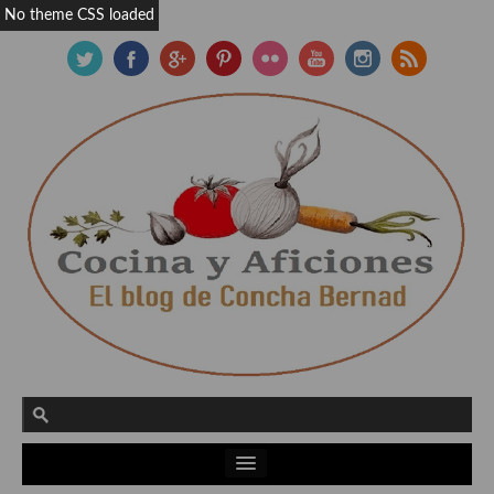
No theme CSS loaded