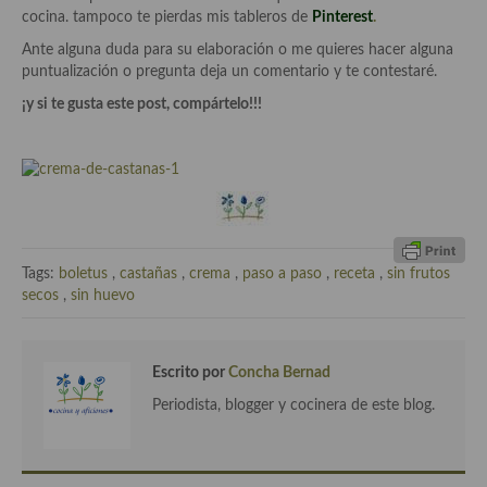
Cocina del Pacifico
cocina. tampoco te pierdas mis tableros de
Pinterest
.
Ante alguna duda para su elaboración o me quieres hacer alguna
Cocina filipina
puntualización o pregunta deja un comentario y te contestaré.
Cocina de Hawái
¡y si te gusta este post, compártelo!!!
Cocina de Madagascar
Cocina Africana
Cocina Sudafrinaca
Cocina del Congo
Tags:
boletus
,
castañas
,
crema
,
paso a paso
,
receta
,
sin frutos
secos
,
sin huevo
Cocina Sefardí
Cocina Yoshoku
Escrito por
Concha Bernad
Cocina callejera
Periodista, blogger y cocinera de este blog.
Cocina fusión
Cocinas de España