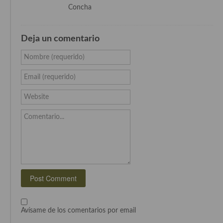
Concha
Cocina Danesa
Cocina de la Republica Checa
Deja un comentario
Cocina de Polonia
Nombre (requerido)
Cocina de Ucrania
Email (requerido)
Cocina Eslovena
Website
Cocina Francesa
Comentario...
Cocina Griega
Cocina Holandesa
Cocina Hungara
Cocina Irlanda
Cocina Italiana
Avísame de los comentarios por email