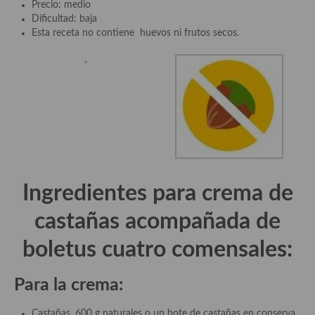
demás
Precio: medio
Dificultad: baja
Entrantes y primeros platos
Esta receta no contiene huevos ni frutos secos.
Ensaladas
Entrantes
Gazpachos, salmorejos, sopas y cremas frías
Quínoa
Pasta
Ingredientes para c
rema de
Arroces Y fideuás
castañas acompañada de
Legumbres y cereales
boletus
cuatro comensales:
Cuscús
Para la crema
:
Huevos
Castañas, 600 g naturales o un bote de castañas en conserva,
Masas elaboradas con harina, pizzas, quiches y demás