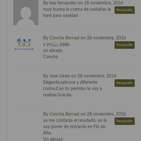
By lola fernandez on 28 noviembre, 2016
muy buena la crema de castañas la
Cocina Murciana
Responder
haré para navidad
Cocina Navarra
Cocina Riojana
By
Concha Bernad
on 28 noviembre, 2016
y yo¡¡¡¡¡, jajaja
Responder
Cocina Valenciana
un abrazo
Concha
Cocina Vasca
Cocina Europea
By Jose Gines on 28 noviembre, 2016
Elegante,sabrosa y diferente
Responder
Cocina Alemana
crema.Con tu permiso la voy a
realizar.Gracias.
Cocina Austriaca
Cocina Belga
By
Concha Bernad
on 28 noviembre, 2016
ya me contaras el resutado, yo la
Responder
Cocina Britanica
voy poner de entrante en Fin de
Año.
Cocina Bulgara
Un abrazo