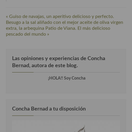
Cocina Luxemburgo
Cocina Polaca
« Guiso de navajas, un aperitivo delicioso y perfecto.
Besugo a la sal aliñado con el mejor aceite de oliva virgen
Cocina portuguesa
extra, la arbequina Patio de Viana. El más delicioso
pescado del mundo »
Cocina Rusa
Cocina Sueca
Las opiniones y experiencias de Concha
Cocina Suiza
Bernad, autora de este blog.
Cocina Turca
¡HOLA!! Soy Concha
Concha Bernad a tu disposición