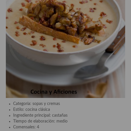
Aderezos, salsas, vinagretas, especias, hierbas aromáticas o
aditivos
Especias, mezclas de especias
Hierbas aromáticas
Aceites
Mojos y pastas
Sales y polvos
Salsas y mojos
Adobos
Aperitivos
Categoría: sopas y cremas
Estilo: cocina clásica
Bebidas
Ingrediente principal: castañas
Tiempo de elaboración: medio
Bocadillos, hamburguesas, sándwich, emparedados, tostas y
Comensales: 4