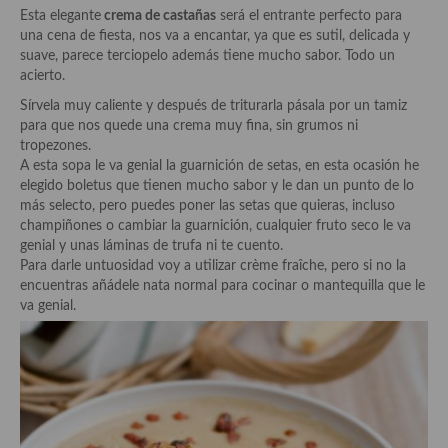
Historia de la gastronomía, platos celebres, cocineros, críticos,
Esta elegante
crema de castañas
será el entrante perfecto para
historias culinarias y otras cosas
una cena de fiesta, nos va a encantar, ya que es sutil, delicada y
suave, parece terciopelo además tiene mucho sabor. Todo un
Origen y evolución de la comida
acierto.
Protocolo y buenas maneras.
Sírvela muy caliente y después de triturarla pásala por un tamiz
para que nos quede una crema muy fina, sin grumos ni
Ocio – restaurantes, bares, tabernas
tropezones.
A esta sopa le va genial la guarnición de setas, en esta ocasión he
Viajes eno-gastro-turísticos
elegido boletus que tienen mucho sabor y le dan un punto de lo
más selecto, pero puedes poner las setas que quieras, incluso
En El Candelero
champiñones o cambiar la guarnición, cualquier fruto seco le va
genial y unas láminas de trufa ni te cuento.
Las opiniones de la «Cocinera»
Para darle untuosidad voy a utilizar crème fraîche, pero si no la
encuentras añádele nata normal para cocinar o mantequilla que le
Prensa
va genial.
Recetas
Acompañamientos
Airfryer recetas