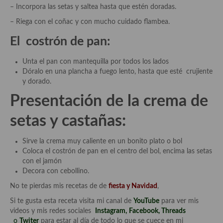
– Incorpora las setas y saltea hasta que estén doradas.
Cocina Azerí (Azerbaiyán)
– Riega con el coñac y con mucho cuidado flambea.
Cocina de Egipto
El costrón de pan:
Cocina de Tunez
Unta el pan con mantequilla por todos los lados
Cocina Oriental
Dóralo en una plancha a fuego lento, hasta que esté crujiente
y dorado.
Cocina Tailandesa
Presentación de la crema de
Cocina Japonesa
setas y castañas:
Cocina Vietnamita
Sirve la crema muy caliente en un bonito plato o bol
Cocina camboyana
Coloca el costrón de pan en el centro del bol, encima las setas
con el jamón
Cocina Coreana
Decora con cebollino.
No te pierdas mis recetas de de
fiesta y Navidad
,
Cocina HIndú
Si te gusta esta receta visita mi canal de
YouTube
para ver mis
Cocina China
videos y mis redes sociales
Instagram
,
Facebook
,
Threads
o
Twiter
para estar al día de todo lo que se cuece en mi