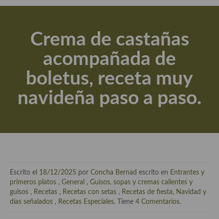
Actualidad y recomendaciones
Libros de cocina, repostería, gastronomía y más
Crema de castañas
Apuntes, estudios sobre temas interesantes e importantes
acompañada de
Aceite de Oliva Virgen Extra (AOVE)
boletus, receta muy
Recetas maridadas con los mejores AOVES
navideña paso a paso.
Flores en la cocina recetas
Técnicas de emplatado
El mundo del vino y las bebidas
Tiendas especiales
Escrito el
18/12/2025
por
Concha Bernad
escrito en
Entrantes y
En la mesa: menaje, vajilla, técnicas de emplatado, decoración
primeros platos
,
General
,
Guisos, sopas y cremas calientes y
guisos
,
Recetas
,
Recetas con setas
,
Recetas de fiesta, Navidad y
Especias, hierbas, condimentos, espesantes y aditivos
días señalados
,
Recetas Especiales
. Tiene
4 Comentarios
.