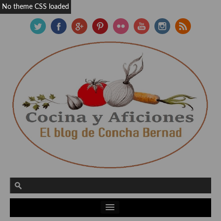
No theme CSS loaded