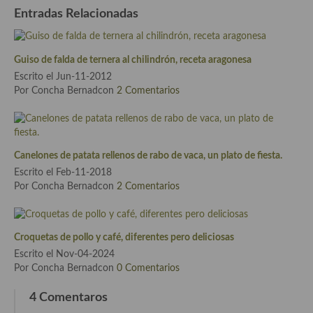
Entradas Relacionadas
Cocina Andaluza
Cocina Aragonesa
Guiso de falda de ternera al chilindrón, receta aragonesa
Escrito el Jun-11-2012
Cocina Asturiana
Por Concha Bernadcon
2 Comentarios
Cocina Balear
Cocina Canaria
Canelones de patata rellenos de rabo de vaca, un plato de fiesta.
Cocina Castellana
Escrito el Feb-11-2018
Por Concha Bernadcon
2 Comentarios
Cocina Castilla – La Mancha
Cocina Catalana
Croquetas de pollo y café, diferentes pero deliciosas
Cocina Extremeña
Escrito el Nov-04-2024
Por Concha Bernadcon
0 Comentarios
Cocina Gallega
4 Comentaros
Cocina Madrileña