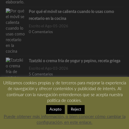
Por qué el móvil se calienta cuando lo usas como
recetario en la cocina
Escrito el Ago-05-2026
0 Comentarios
Tzatziki o crema fría de yogur y pepino, receta griega
Escrito el Ago-03-2026
5 Comentarios
Utilizamos cookies propias y de terceros para mejorar la experiencia
de navegación y ofrecer contenidos y publicidad de interés. Al
continuar con la navegación entendemos que se acepta nuestra
política de cookies.
Lo más pupular…
Acepto
Reject
Puede obtener más información, o bien conocer cómo cambiar la
Patatas bravas al estilo de las tabernas madrileñas, la
configuración, en este enlace.
receta tradicional de las tabernas de Madrid, con