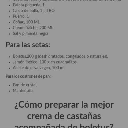
Patata pequeña, 1
Caldo de pollo, 1 LITRO
Plato principal
Puerro, 1
Coñac, 100 ML
Aves
Crème fraîche, 200 ML
Sal y pimienta negra
Carne
P
ara las setas:
Pescado y Marisco
Boletus,200 g (deshidratados, congelados o naturales),
Postres y dulces
Jamón ibérico, 100 g en cuadraditos,
Aceite de oliva virgen, 100 ml
Postres con frutas
P
ara los costrones de pan
:
Quesos, recetas
Pan de cristal,
Mantequilla.
Salazones y encurtidos
Recetas Especiales
¿Cómo preparar la mejor
Recetas de Cuaresma
c
rema de castañas
Recetas maridadas con los mejores AOVES
acompañada de boletus
?