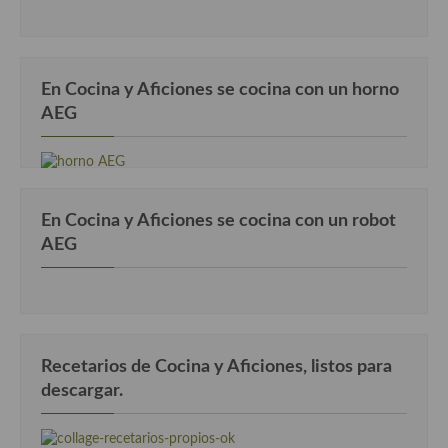
Cocina Azerí (Azerbaiyán)
Cocina de Egipto
En Cocina y Aficiones se cocina con un horno
Cocina de Tunez
AEG
Cocina Oriental
Cocina Tailandesa
Cocina Japonesa
En Cocina y Aficiones se cocina con un robot
AEG
Cocina Vietnamita
Cocina camboyana
Cocina Coreana
Recetarios de Cocina y Aficiones, listos para
Cocina HIndú
descargar.
Cocina China