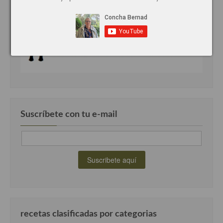
Plato principal
Aves
Carne
Pescado y Marisco
Postres y dulces
Suscríbete con tu e-mail
Postres con frutas
Quesos, recetas
Salazones y encurtidos
Recetas Especiales
Recetas de Cuaresma
recetas clasificadas por categorias
Recetas maridadas con los mejores AOVES