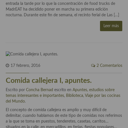
Historia de la gastronomía, platos celebres, cocineros, críticos,
entrada la tarde por lo que la concentración de food trucks de
historias culinarias y otras cosas
MadrEAT ha decidido poner en marcha su primera edición
nocturna. Durante este fin de semana, el recinto ferial de Las […]
Origen y evolución de la comida
Leer más
Protocolo y buenas maneras.
Ocio – restaurantes, bares, tabernas
Viajes eno-gastro-turísticos
En El Candelero
17 febrero, 2016
2 Comentarios
Las opiniones de la «Cocinera»
Comida callejera I, apuntes.
Prensa
Escrito por
Concha Bernad
escrito en
Apuntes, estudios sobre
temas interesantes e importantes
,
Biblioteca
,
Viaje por las cocinas
Recetas
del Mundo
.
Acompañamientos
El concepto de comida callejera es amplio y muy difícil de
delimitar, cuando hablamos de este tipo de comidas nos referimos
Airfryer recetas
a la que se toma en puestos, tenderetes, casetas, carritos…
situados en la calle, en mercadillos, en ferias, fiestas populares…