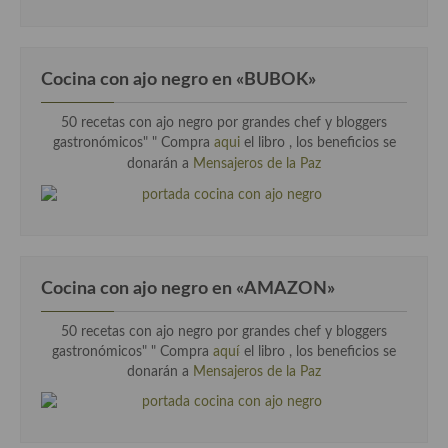
Cocina del Pacifico
Cocina filipina
Cocina con ajo negro en «BUBOK»
Cocina de Hawái
50 recetas con ajo negro por grandes chef y bloggers
Cocina de Madagascar
gastronómicos" "
Compra
aqui
el libro , los beneficios se
donarán a
Mensajeros de la Paz
Cocina Africana
Cocina Sudafrinaca
Cocina del Congo
Cocina Sefardí
Cocina con ajo negro en «AMAZON»
Cocina Yoshoku
50 recetas con ajo negro por grandes chef y bloggers
gastronómicos" " Compra
aquí
el libro , los beneficios se
Cocina callejera
donarán a
Mensajeros de la Paz
Cocina fusión
Cocinas de España