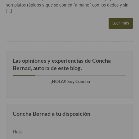
Aderezos, salsas, vinagretas, especias, hierbas aromáticas o
son platos rápidos y que se comen “a mano” con los dedos y sin
aditivos
[…]
Especias, mezclas de especias
Leer más
Hierbas aromáticas
Aceites
Mojos y pastas
Las opiniones y experiencias de Concha
Bernad, autora de este blog.
Sales y polvos
¡HOLA!! Soy Concha
Salsas y mojos
Adobos
Aperitivos
Concha Bernad a tu disposición
Bebidas
Hola
Bocadillos, hamburguesas, sándwich, emparedados, tostas y