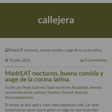
Actualidad y recomendaciones
Libros de cocina, repostería, gastronomía y más
callejera
Apuntes, estudios sobre temas interesantes e importantes
Aceite de Oliva Virgen Extra (AOVE)
Recetas maridadas con los mejores AOVES
Flores en la cocina recetas
13 julio, 2016
0 Comentarios
Técnicas de emplatado
MadrEAT nocturno, buena comida y
El mundo del vino y las bebidas
auge de la cocina latina.
Tiendas especiales
Escrito por
Paula Guerrero Tapia
escrito en
Actualidad, eventos,
recomendaciones, noticias
En la mesa: menaje, vajilla, técnicas de emplatado, decoración
,
Eventos
,
General
,
Noticias
,
Recomendaciones
.
Especias, hierbas, condimentos, espesantes y aditivos
El verano ya está aquí y todo debe adaptarse a ello. Las altas
temperaturas hacen que la gente no salga de casa hasta bien