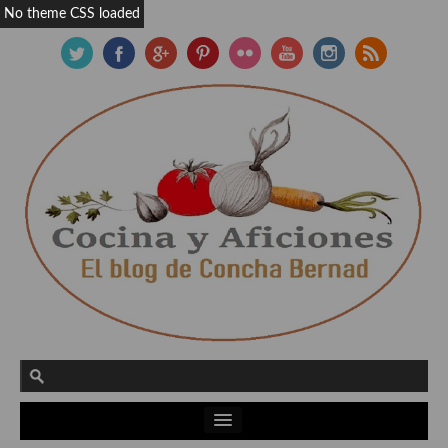
No theme CSS loaded