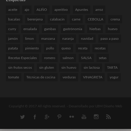
aceite
ajo
ALIÑO
aperitivo
Apuntes
arroz
bacalao
berenjena
calabacin
carne
CEBOLLA
crema
curry
ensalada
gambas
gastrónomia
hierbas
huevo
jamón
limon
manzana
naranja
navidad
paso a paso
patata
pimiento
pollo
queso
receta
recetas
Recetas Especiales
romero
salmon
SALSA
setas
sin frutos secos
sin gluten
sin huevo
sin lactosa
TARTA
tomate
Técnicas de cocina
verduras
VINAGRETA
yogur
Copyright © 2017 All rights reserved. -
Desarrollado por LBM Diseño Web