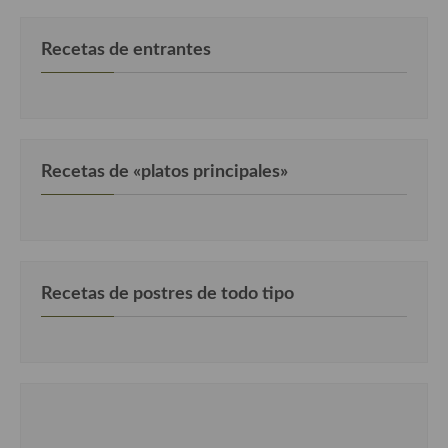
Cocina de Guatemala
Recetas de entrantes
Cocina de Nicaragua
Cocina Ecuatoriana
Cocina Jamaicana
Recetas de «platos principales»
Cocina Mexicana
Cocina peruana
Cocina de Oriente Medio
Recetas de postres de todo tipo
Cocina israelí
Cocina libanesa
Cocina Armenia
Cocina Siria