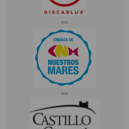
ooo
ooo