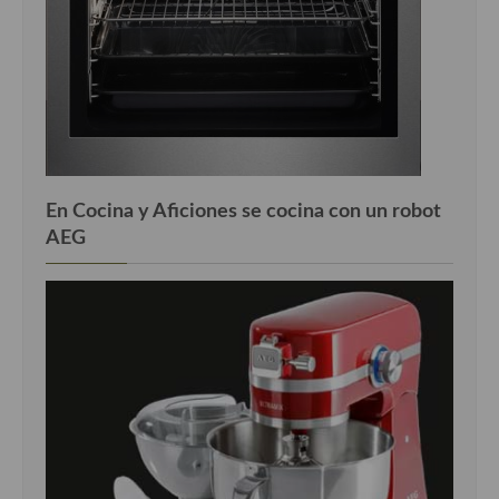
Cocina Luxemburgo
Cocina Polaca
Cocina portuguesa
Cocina Rusa
Cocina Sueca
En Cocina y Aficiones se cocina con un robot
AEG
Cocina Suiza
Cocina Turca