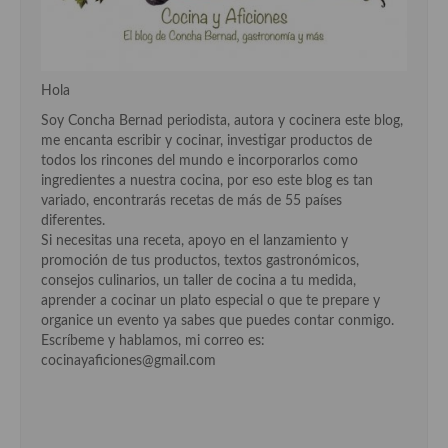
Plato principal
Aves
Hola
Carne
Soy Concha Bernad periodista, autora y cocinera este blog,
me encanta escribir y cocinar, investigar productos de
Pescado y Marisco
todos los rincones del mundo e incorporarlos como
ingredientes a nuestra cocina, por eso este blog es tan
Postres y dulces
variado, encontrarás recetas de más de 55 países
diferentes.
Postres con frutas
Si necesitas una receta, apoyo en el lanzamiento y
promoción de tus productos, textos gastronómicos,
Quesos, recetas
consejos culinarios, un taller de cocina a tu medida,
aprender a cocinar un plato especial o que te prepare y
Salazones y encurtidos
organice un evento ya sabes que puedes contar conmigo.
Escríbeme y hablamos, mi correo es:
Recetas Especiales
cocinayaficiones@gmail.com
Recetas de Cuaresma
Recetas maridadas con los mejores AOVES