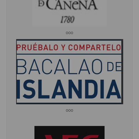
ooo
ooo