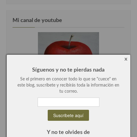
Recetas de fiesta, Navidad y días señalados
Mi canal de youtube
Resumen tematicos de recetas
Cocinas del mundo
Cocina Americana
Cocina Argentina
x
Síguenos y no te pierdas nada
Cocina Brasileña
Se el primero en conocer todo lo que se "cuece" en
Cocina colombiana
este blog, suscribete y recibirás toda la información en
tu correo.
Cocina Cajún y Creole
Cocina Venezolana
Cocina Cubana
Y no te olvides de
Cocina de Estados Unidos