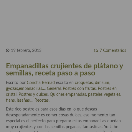
Historia de la gastronomía, platos celebres, cocineros, críticos,
historias culinarias y otras cosas
Origen y evolución de la comida
Protocolo y buenas maneras.
Ocio – restaurantes, bares, tabernas
19 febrero, 2013
7 Comentarios
Viajes eno-gastro-turísticos
Empanadillas crujientes de plátano y
En El Candelero
semillas, receta paso a paso
Las opiniones de la «Cocinera»
Escrito por
Concha Bernad
escrito en
croquetas, dimsum,
gyozas,empanadillas...
,
General
,
Postres con frutas
,
Postres en
Prensa
cristal
,
Postres y dulces
,
Quiches,empanadas, pasteles vegetales,
tians, lasañas...
,
Recetas
.
Recetas
Este rico postre es para esos días en lo que deseas
Acompañamientos
desesperadamente es comer cosas dulces, ese momento tan
especial es el perfecto para preparar estas empanadillas quedan
Airfryer recetas
muy crujientes y con las semillas pegadas, fantásticas. Yo la he