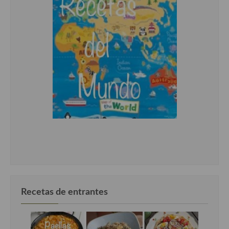
Cocina del Pacifico
Cocina filipina
Cocina de Hawái
Cocina de Madagascar
Cocina Africana
Cocina Sudafrinaca
Cocina del Congo
Cocina Sefardí
Cocina Yoshoku
Cocina callejera
Recetas de entrantes
Cocina fusión
Cocinas de España