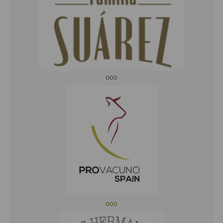
ooo
ooo