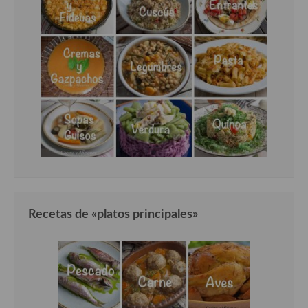
Cocina Andaluza
Cocina Aragonesa
Cocina Asturiana
Cocina Balear
Cocina Canaria
Cocina Castellana
Cocina Castilla – La Mancha
Recetas de «platos principales»
Cocina Catalana
Cocina Extremeña
Cocina Gallega
Cocina Madrileña