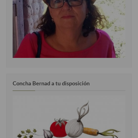
demás
Entrantes y primeros platos
Ensaladas
Entrantes
Gazpachos, salmorejos, sopas y cremas frías
Quínoa
Pasta
Concha Bernad a tu disposición
Arroces Y fideuás
Legumbres y cereales
Cuscús
Huevos
Masas elaboradas con harina, pizzas, quiches y demás