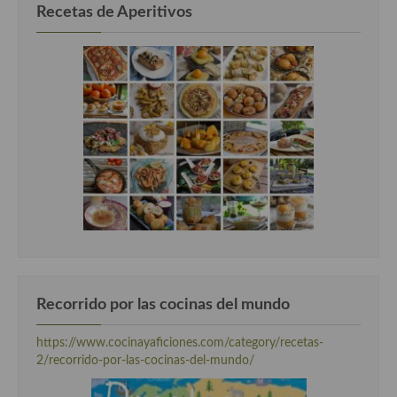
Recetas de Aperitivos
Cocina Azerí (Azerbaiyán)
Cocina de Egipto
Cocina de Tunez
Cocina Oriental
Cocina Tailandesa
Cocina Japonesa
Cocina Vietnamita
Cocina camboyana
Cocina Coreana
Recorrido por las cocinas del mundo
Cocina HIndú
https://www.cocinayaficiones.com/category/recetas-
2/recorrido-por-las-cocinas-del-mundo/
Cocina China