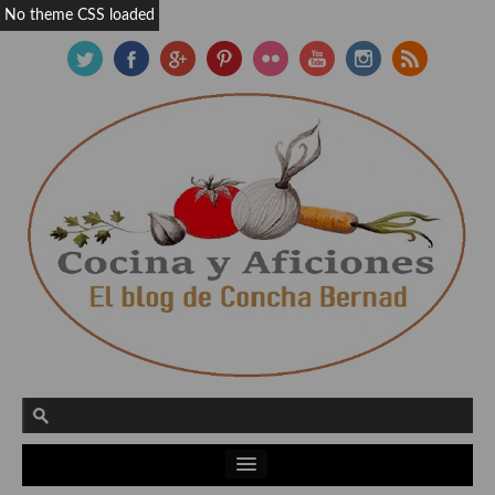
No theme CSS loaded