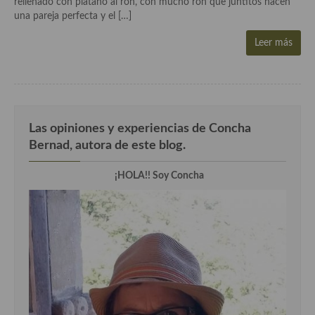
rellenado con plátano al ron, con mucho ron que juntitos hacen
Aderezos, salsas, vinagretas, especias, hierbas aromáticas o
una pareja perfecta y el […]
aditivos
Leer más
Especias, mezclas de especias
Hierbas aromáticas
Aceites
Las opiniones y experiencias de Concha
Mojos y pastas
Bernad, autora de este blog.
Sales y polvos
¡HOLA!! Soy Concha
Salsas y mojos
Adobos
Aperitivos
Bebidas
Bocadillos, hamburguesas, sándwich, emparedados, tostas y