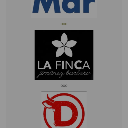
ooo
ooo