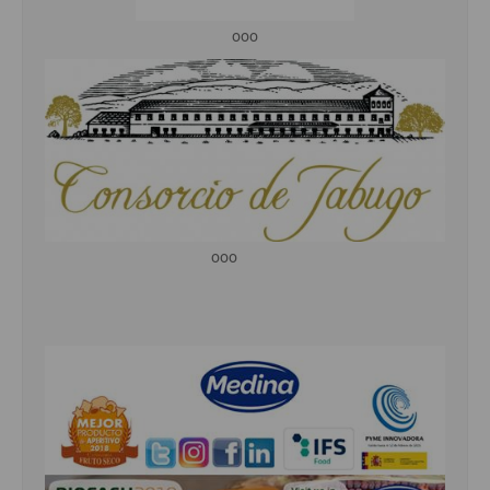
ooo
ooo