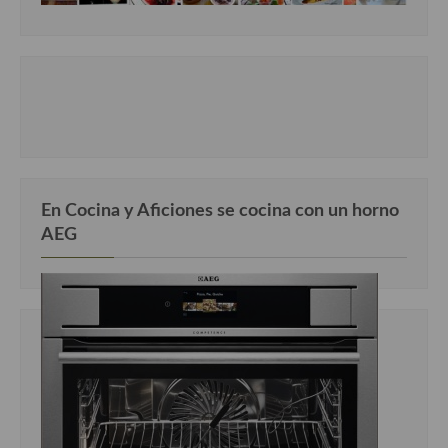
Cocina Danesa
Cocina de la Republica Checa
Cocina de Polonia
Cocina de Ucrania
Cocina Eslovena
En Cocina y Aficiones se cocina con un horno
Cocina Francesa
AEG
Cocina Griega
Cocina Holandesa
Cocina Hungara
Cocina Irlanda
Cocina Italiana