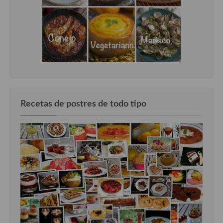
Cocina Murciana
Cocina Navarra
Cocina Riojana
Cocina Valenciana
Cocina Vasca
Recetas de postres de todo tipo
Cocina Europea
Cocina Alemana
Cocina Austriaca
Cocina Belga
Cocina Britanica
Cocina Bulgara