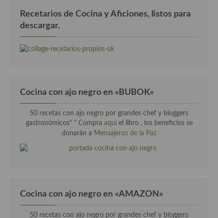
Recetarios de Cocina y Aficiones, listos para
Cocina Murciana
descargar.
Cocina Navarra
Cocina Riojana
Cocina Valenciana
Cocina con ajo negro en «BUBOK»
Cocina Vasca
Cocina Europea
50 recetas con ajo negro por grandes chef y bloggers
gastronómicos" "
Compra
aqui
el libro , los beneficios se
Cocina Alemana
donarán a
Mensajeros de la Paz
Cocina Austriaca
Cocina Belga
Cocina Britanica
Cocina con ajo negro en «AMAZON»
Cocina Bulgara
50 recetas con ajo negro por grandes chef y bloggers