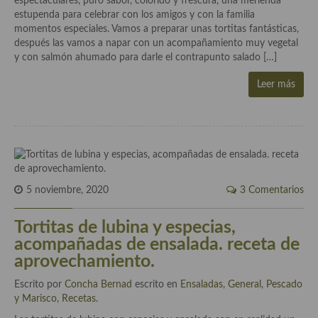
espectaculares, puro sabor, colorido y frescura, una merienda
Aderezos, salsas, vinagretas, especias, hierbas aromáticas o
estupenda para celebrar con los amigos y con la familia
aditivos
momentos especiales. Vamos a preparar unas tortitas fantásticas,
después las vamos a napar con un acompañamiento muy vegetal
Especias, mezclas de especias
y con salmón ahumado para darle el contrapunto salado […]
Hierbas aromáticas
Leer más
Aceites
Mojos y pastas
Sales y polvos
5 noviembre, 2020
3 Comentarios
Salsas y mojos
Tortitas de lubina y especias,
Adobos
acompañadas de ensalada. receta de
Aperitivos
aprovechamiento.
Bebidas
Escrito por
Concha Bernad
escrito en
Ensaladas
,
General
,
Pescado
y Marisco
,
Recetas
.
Bocadillos, hamburguesas, sándwich, emparedados, tostas y