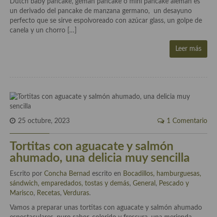
Dutch baby pancake, geman pancake o mini pancake alemán es
Historia de la gastronomía, platos celebres, cocineros, críticos,
un derivado del pancake de manzana germano, un desayuno
historias culinarias y otras cosas
perfecto que se sirve espolvoreado con azúcar glass, un golpe de
canela y un chorro […]
Origen y evolución de la comida
Leer más
Protocolo y buenas maneras.
Ocio – restaurantes, bares, tabernas
Viajes eno-gastro-turísticos
En El Candelero
25 octubre, 2023
1 Comentario
Las opiniones de la «Cocinera»
Tortitas con aguacate y salmón
Prensa
ahumado, una delicia muy sencilla
Recetas
Escrito por
Concha Bernad
escrito en
Bocadillos, hamburguesas,
sándwich, emparedados, tostas y demás
,
General
,
Pescado y
Acompañamientos
Marisco
,
Recetas
,
Verduras
.
Airfryer recetas
Vamos a preparar unas tortitas con aguacate y salmón ahumado