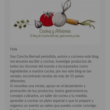
Recetas de fiesta, Navidad y días señalados
Resumen tematicos de recetas
Cocinas del mundo
Cocina Americana
Cocina Argentina
Hola
Cocina Brasileña
Soy Concha Bernad periodista, autora y cocinera este blog,
me encanta escribir y cocinar, investigar productos de
Cocina colombiana
todos los rincones del mundo e incorporarlos como
ingredientes a nuestra cocina, por eso este blog es tan
Cocina Cajún y Creole
variado, encontrarás recetas de más de 55 países
diferentes.
Cocina Venezolana
Si necesitas una receta, apoyo en el lanzamiento y
promoción de tus productos, textos gastronómicos,
Cocina Cubana
consejos culinarios, un taller de cocina a tu medida,
aprender a cocinar un plato especial o que te prepare y
Cocina de Estados Unidos
organice un evento ya sabes que puedes contar conmigo.