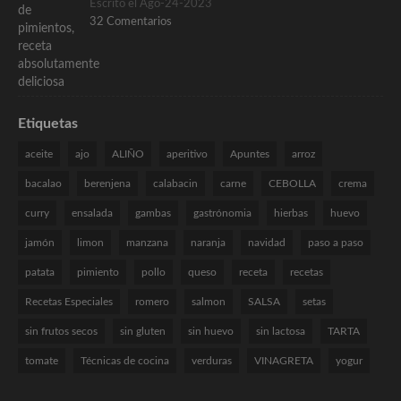
Escrito el Ago-24-2023
32 Comentarios
Etiquetas
aceite
ajo
ALIÑO
aperitivo
Apuntes
arroz
bacalao
berenjena
calabacin
carne
CEBOLLA
crema
curry
ensalada
gambas
gastrónomia
hierbas
huevo
jamón
limon
manzana
naranja
navidad
paso a paso
patata
pimiento
pollo
queso
receta
recetas
Recetas Especiales
romero
salmon
SALSA
setas
sin frutos secos
sin gluten
sin huevo
sin lactosa
TARTA
tomate
Técnicas de cocina
verduras
VINAGRETA
yogur