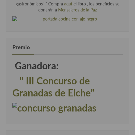
gastronómicos" " Compra
aquí
el libro , los beneficios se
Cocina Danesa
donarán a
Mensajeros de la Paz
Cocina de la Republica Checa
Cocina de Polonia
Cocina de Ucrania
Premio
Cocina Eslovena
Ganadora:
Cocina Francesa
" III Concurso de
Cocina Griega
Granadas de Elche"
Cocina Holandesa
Cocina Hungara
Cocina Irlanda
Cocina Italiana