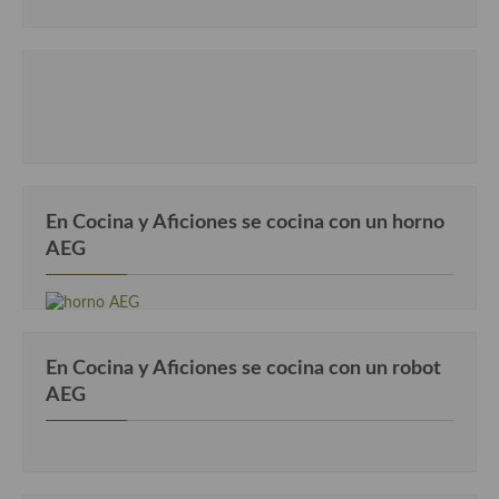
Cocina Andaluza
Cocina Aragonesa
Cocina Asturiana
Cocina Balear
En Cocina y Aficiones se cocina con un horno
Cocina Canaria
AEG
Cocina Castellana
Cocina Castilla – La Mancha
Cocina Catalana
En Cocina y Aficiones se cocina con un robot
AEG
Cocina Extremeña
Cocina Gallega
Cocina Madrileña