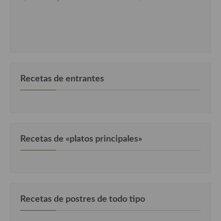
Cocina del Pacifico
Cocina filipina
Cocina de Hawái
Cocina de Madagascar
Recetas de entrantes
Cocina Africana
Cocina Sudafrinaca
Cocina del Congo
Recetas de «platos principales»
Cocina Sefardí
Cocina Yoshoku
Cocina callejera
Recetas de postres de todo tipo
Cocina fusión
Cocinas de España