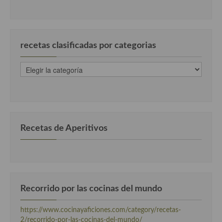
Cocina Azerí (Azerbaiyán)
Cocina de Egipto
recetas clasificadas por categorias
Cocina de Tunez
recetas
Cocina Oriental
clasificadas
por
Cocina Tailandesa
categorias
Cocina Japonesa
Cocina Vietnamita
Recetas de Aperitivos
Cocina camboyana
Cocina Coreana
Cocina HIndú
Recorrido por las cocinas del mundo
Cocina China
https://www.cocinayaficiones.com/category/recetas-
2/recorrido-por-las-cocinas-del-mundo/