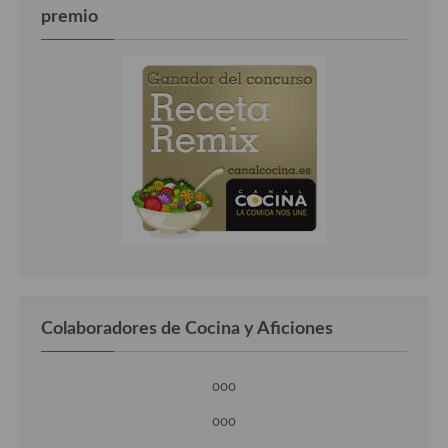
premio
Cocina Luxemburgo
Cocina Polaca
Cocina portuguesa
Cocina Rusa
Cocina Sueca
Cocina Suiza
Cocina Turca
Colaboradores de Cocina y Aficiones
ooo
ooo