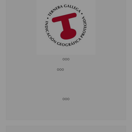
ooo
ooo
ooo