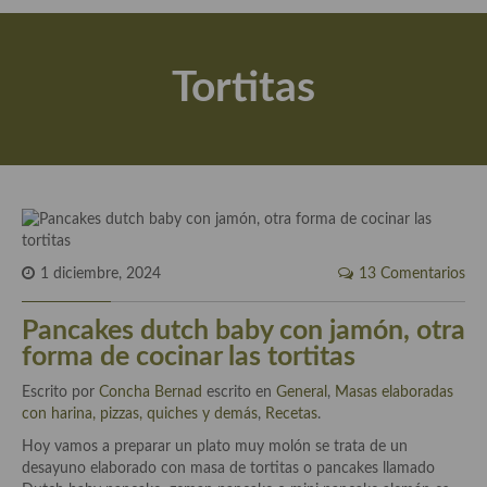
Actualidad y recomendaciones
Libros de cocina, repostería, gastronomía y más
Tortitas
Apuntes, estudios sobre temas interesantes e importantes
Aceite de Oliva Virgen Extra (AOVE)
Recetas maridadas con los mejores AOVES
Flores en la cocina recetas
Técnicas de emplatado
1 diciembre, 2024
13 Comentarios
El mundo del vino y las bebidas
Pancakes dutch baby con jamón, otra
forma de cocinar las tortitas
Tiendas especiales
Escrito por
Concha Bernad
escrito en
General
,
Masas elaboradas
En la mesa: menaje, vajilla, técnicas de emplatado, decoración
con harina, pizzas, quiches y demás
,
Recetas
.
Hoy vamos a preparar un plato muy molón se trata de un
Especias, hierbas, condimentos, espesantes y aditivos
desayuno elaborado con masa de tortitas o pancakes llamado