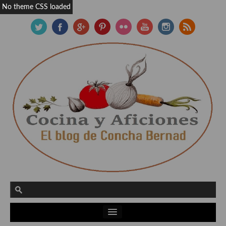
No theme CSS loaded