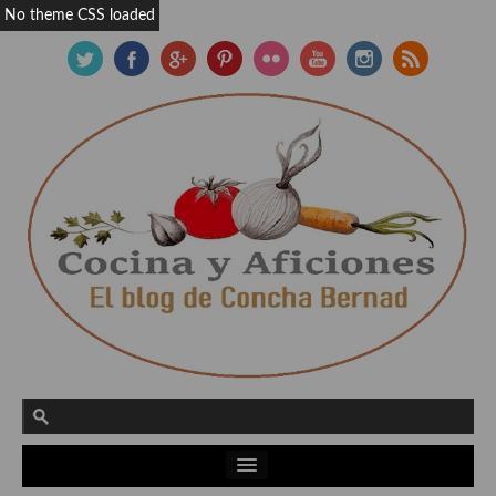
No theme CSS loaded