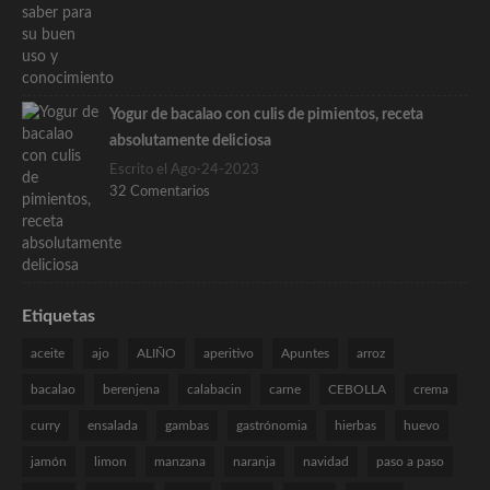
Yogur de bacalao con culis de pimientos, receta
absolutamente deliciosa
Escrito el Ago-24-2023
32 Comentarios
Etiquetas
aceite
ajo
ALIÑO
aperitivo
Apuntes
arroz
bacalao
berenjena
calabacin
carne
CEBOLLA
crema
curry
ensalada
gambas
gastrónomia
hierbas
huevo
jamón
limon
manzana
naranja
navidad
paso a paso