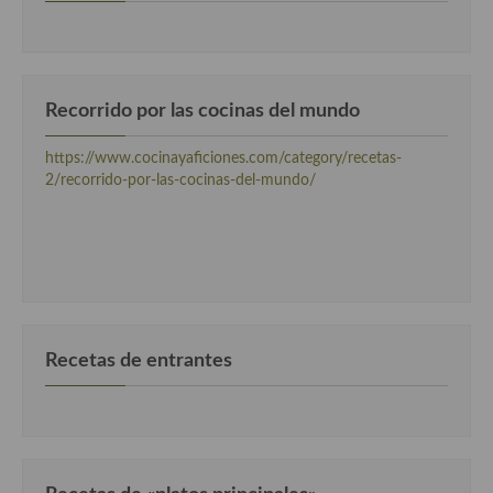
Cocina Luxemburgo
Cocina Polaca
Cocina portuguesa
Recorrido por las cocinas del mundo
Cocina Rusa
https://www.cocinayaficiones.com/category/recetas-
2/recorrido-por-las-cocinas-del-mundo/
Cocina Sueca
Cocina Suiza
Cocina Turca
Recetas de entrantes