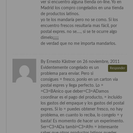
ver si encuentro alguna tienda on-line. Yo en
Cocina de Guatemala
Madrid los compro congelados en una tienda
de productos latinos.
Cocina de Nicaragua
yo te los mandaría pero no se como. Si los
encuentro frescos resultaria mas fácil, por
Cocina Ecuatoriana
postal expres. no se…., si se te ocurre algo
dimelo¡¡¡¡¡
Cocina Jamaicana
de verdad que no me importa mandarlos.
Cocina Mexicana
By Ernesto Kästner on 26 noviembre, 2011
Cocina peruana
Evidentemente congelado es un
Responder
problema para enviar. Pero si
Cocina de Oriente Medio
consigues = fresco, ponlo en un carton via
postal espres y llega perfecto. Lo =
Cocina israelí
=C3=BAnico que deber=C3=ADamos
coordinar es el pago del producto, = incluido
Cocina libanesa
los gastos del empaque y los gastos del postal
expres. Si lo = puedes obtener fresco, no hay
Cocina Armenia
problema, en cuanto lo reciba, lo congelo = y
basta! Es momento de hacer un experimento.
Cocina Siria
Ser=C3=ADa tambi=C3=A9n = interesante
saber que otros productos latinos puedes