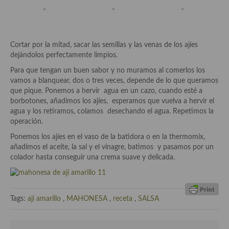
Aderezos, salsas, vinagretas, especias, hierbas aromáticas o
aditivos
Especias, mezclas de especias
Cortar por la mitad, sacar las semillas y las venas de los ajíes
dejándolos perfectamente limpios.
Hierbas aromáticas
Para que tengan un buen sabor y no muramos al comerlos los
Aceites
vamos a blanquear, dos o tres veces, depende de lo que queramos
que pique. Ponemos a hervir agua en un cazo, cuando esté a
Mojos y pastas
borbotones, añadimos los ajíes, esperamos que vuelva a hervir el
agua y los retiramos, colamos desechando el agua. Repetimos la
Sales y polvos
operación.
Ponemos los ajíes en el vaso de la batidora o en la thermomix,
Salsas y mojos
añadimos el aceite, la sal y el vinagre, batimos y pasamos por un
colador hasta conseguir una crema suave y delicada.
Adobos
Aperitivos
Tags:
ají amarillo
,
MAHONESA
,
receta
,
SALSA
Bebidas
Bocadillos, hamburguesas, sándwich, emparedados, tostas y