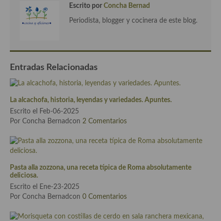
demás
Escrito por
Concha Bernad
Periodista, blogger y cocinera de este blog.
Entrantes y primeros platos
Ensaladas
Entrantes
Entradas Relacionadas
Gazpachos, salmorejos, sopas y cremas frías
La alcachofa, historia, leyendas y variedades. Apuntes.
Quínoa
Escrito el Feb-06-2025
Por Concha Bernadcon
2 Comentarios
Pasta
Arroces Y fideuás
Legumbres y cereales
Pasta alla zozzona, una receta típica de Roma absolutamente
deliciosa.
Cuscús
Escrito el Ene-23-2025
Por Concha Bernadcon
0 Comentarios
Huevos
Masas elaboradas con harina, pizzas, quiches y demás