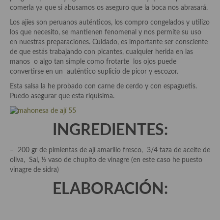
Historia de la gastronomía, platos celebres, cocineros, críticos,
comerla ya que si abusamos os aseguro que la boca nos abrasará.
historias culinarias y otras cosas
Los ajíes son peruanos auténticos, los compro congelados y utilizo
Origen y evolución de la comida
los que necesito, se mantienen fenomenal y nos permite su uso
en nuestras preparaciones. Cuidado, es importante ser consciente
Protocolo y buenas maneras.
de que estás trabajando con picantes, cualquier herida en las
manos o algo tan simple como frotarte los ojos puede
Ocio – restaurantes, bares, tabernas
convertirse en un auténtico suplicio de picor y escozor.
Esta salsa la he probado con carne de cerdo y con espaguetis.
Viajes eno-gastro-turísticos
Puedo asegurar que esta riquísima.
En El Candelero
INGREDIENTES:
Las opiniones de la «Cocinera»
Prensa
– 200 gr de pimientas de ají amarillo fresco, 3/4 taza de aceite de
oliva, Sal, ½ vaso de chupito de vinagre (en este caso he puesto
Recetas
vinagre de sidra)
ELABORACIÓN:
Acompañamientos
Airfryer recetas