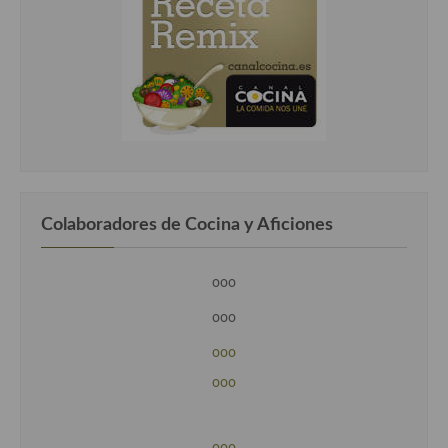
Colaboradores de Cocina y Aficiones
ooo
ooo
ooo
ooo
ooo