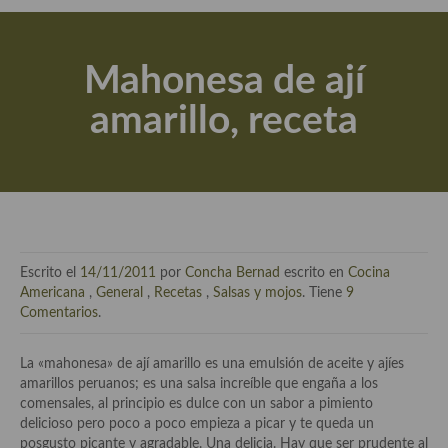
Actualidad y recomendaciones
Libros de cocina, repostería, gastronomía y más
Mahonesa de ají
Apuntes, estudios sobre temas interesantes e importantes
amarillo, receta
Aceite de Oliva Virgen Extra (AOVE)
Recetas maridadas con los mejores AOVES
Flores en la cocina recetas
Técnicas de emplatado
Escrito el
14/11/2011
por
Concha Bernad
escrito en
Cocina
El mundo del vino y las bebidas
Americana
,
General
,
Recetas
,
Salsas y mojos
. Tiene
9
Comentarios
.
Tiendas especiales
La «mahonesa» de ají amarillo es una emulsión de aceite y ajíes
En la mesa: menaje, vajilla, técnicas de emplatado, decoración
amarillos peruanos; es una salsa increíble que engaña a los
comensales, al principio es dulce con un sabor a pimiento
Especias, hierbas, condimentos, espesantes y aditivos
delicioso pero poco a poco empieza a picar y te queda un
posgusto picante y agradable. Una delicia. Hay que ser prudente al