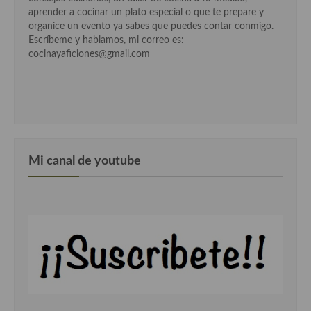
aprender a cocinar un plato especial o que te prepare y
Cocina Murciana
organice un evento ya sabes que puedes contar conmigo.
Escríbeme y hablamos, mi correo es:
Cocina Navarra
cocinayaficiones@gmail.com
Cocina Riojana
Cocina Valenciana
Cocina Vasca
Mi canal de youtube
Cocina Europea
Cocina Alemana
Cocina Austriaca
Cocina Belga
Cocina Britanica
Cocina Bulgara