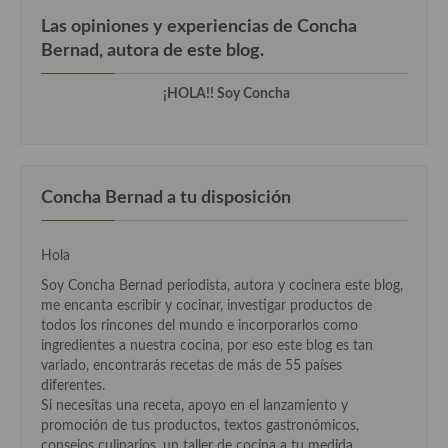
Las opiniones y experiencias de Concha
Cocina Andaluza
Bernad, autora de este blog.
Cocina Aragonesa
¡HOLA!! Soy Concha
Cocina Asturiana
Cocina Balear
Concha Bernad a tu disposición
Cocina Canaria
Cocina Castellana
Hola
Cocina Castilla – La Mancha
Soy Concha Bernad periodista, autora y cocinera este blog,
me encanta escribir y cocinar, investigar productos de
Cocina Catalana
todos los rincones del mundo e incorporarlos como
ingredientes a nuestra cocina, por eso este blog es tan
Cocina Extremeña
variado, encontrarás recetas de más de 55 países
diferentes.
Cocina Gallega
Si necesitas una receta, apoyo en el lanzamiento y
promoción de tus productos, textos gastronómicos,
Cocina Madrileña
consejos culinarios, un taller de cocina a tu medida,