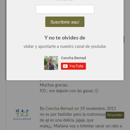
bote que prepare. Es una delicia¡¡¡
Recetas de fiesta, Navidad y días señalados
Besos
Concha
Resumen tematicos de recetas
Cocinas del mundo
By Ernesto Kästner on 19 noviembre, 2011
Y no te olvides de
Hola:
Responder
Cocina Americana
dónde compras el ají amarillo
visitar y apuntarte a nuestro canal de youtube.
congelado? En Austria imposible de conseguir.
Cocina Argentina
Soy peruano radicado hace más de 20 años en
Austria. Sabes de alguna empresa que me lo
Cocina Brasileña
puede enviar? Existe la posibilidad de conseguir
ají amarillo fresco? Sabes de alguien que me lo
Cocina colombiana
puede enviar?
Muchas gracias.
Cocina Cajún y Creole
P.D.: me dejaste con las ganas 🙂
Cocina Venezolana
By
Concha Bernad
on 19 noviembre, 2011
Cocina Cubana
no es por fastidiar pero la mahonesa
Responder
de ají es una delicia, jajaja, que
Cocina de Estados Unidos
mala¡¡¡. Mañana voy a intentar sacar un rato a