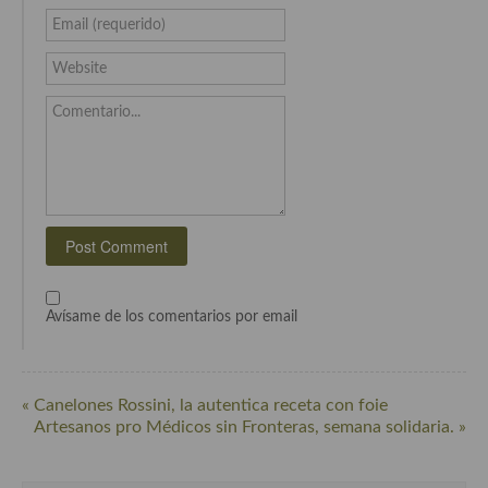
Cocina del Pacifico
Email (requerido)
Cocina filipina
Website
Cocina de Hawái
Comentario...
Cocina de Madagascar
Cocina Africana
Cocina Sudafrinaca
Cocina del Congo
Cocina Sefardí
Avísame de los comentarios por email
Cocina Yoshoku
Cocina callejera
« Canelones Rossini, la autentica receta con foie
Artesanos pro Médicos sin Fronteras, semana solidaria. »
Cocina fusión
Cocinas de España