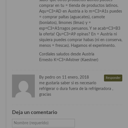
Cocina Azerí (Azerbaiyán)
comprar en tu = tienda de productos latinos.
Aqu=C3=AD en Austria a lo m=C3=A1s puedes
Cocina de Egipto
= comprar paltas (aguacates), camote
(boniatos), limones (limas) y =
Cocina de Tunez
esp=C3=A1rragos peruanos. Y se acab=C3=B3
la oferta! Qu=C3=A9 opinas? En = Austria ni
Cocina Oriental
siquiera puedes comprar habas (ni en conserva,
menos = frescas). Hagamos el experimento.
Cocina Tailandesa
Cordiales saludos desde Austria
Ernesto K=C3=A4stner (Kaestner)
Cocina Japonesa
Cocina Vietnamita
By pedro on 11 enero, 2018
Responder
me gustaria saber si es necesario
Cocina camboyana
refrigerar o dura fuera de la refrigeradora ,
gracias
Cocina Coreana
Cocina HIndú
Deja un comentario
Cocina China
Nombre (requerido)