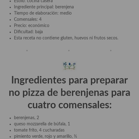
Estilo: cocina casera
Aderezos, salsas, vinagretas, especias, hierbas aromáticas o
Ingrediente principal: berenjena
aditivos
Tiempo de elaboración: medio
Comensales: 4
Especias, mezclas de especias
Precio: económico
Dificultad: baja
Hierbas aromáticas
Esta receta no contiene gluten, huevos ni frutos secos.
Aceites
Mojos y pastas
Sales y polvos
Ingredientes para preparar
Salsas y mojos
no pizza de berenjenas
para
Adobos
cuatro comensales:
Aperitivos
berenjenas, 2
Bebidas
queso mozzarella de búfala, 1
tomate frito, 4 cucharadas
Bocadillos, hamburguesas, sándwich, emparedados, tostas y
pimiento verde, rojo y amarillo, ½