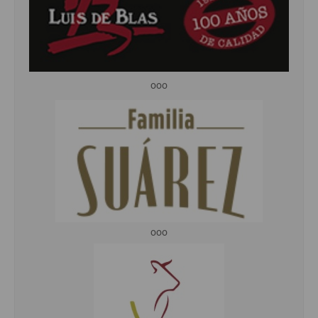
ooo
ooo