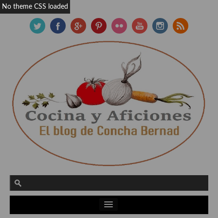
No theme CSS loaded