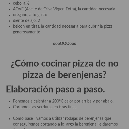
demás
cebolla,½
AOVE (Aceite de Oliva Virgen Extra), la cantidad necesaria
Entrantes y primeros platos
orégano, a tu gusto
diente de ajo, 2
Ensaladas
beicon en tiras, la cantidad necesaria para cubrir la pizza
generosamente
Entrantes
oooOOOooo
Gazpachos, salmorejos, sopas y cremas frías
Quínoa
¿Cómo cocinar pizza de no
Pasta
pizza de berenjenas
?
Arroces Y fideuás
Elaboración paso a paso.
Legumbres y cereales
Ponemos a calentar a 200ºC calor por arriba y por abajo.
Cuscús
Cortamos las verduras en tiras finas.
Huevos
Como base vamos a utilizar rodajas de berenjenas que
conseguiremos cortando a lo largo la berenjena, le daremos
Masas elaboradas con harina, pizzas, quiches y demás