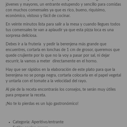
Historia de la gastronomía, platos celebres, cocineros, críticos,
jóvenes y mayores, un entrante estupendo y sencillo para comidas
historias culinarias y otras cosas
con muchos comensales ya que es rico, bueno, riquísimo,
económico, vistoso y fácil de cocinar.
Origen y evolución de la comida
En veinte minutos lista para salir a la mesa y cuando llegues todos
Protocolo y buenas maneras.
tus comensales te van a aplaudir ya que esta pizza loca es una
sorpresa deliciosa.
Ocio – restaurantes, bares, tabernas
Debes ir a la frutería y pedir la berenjena más grande que
encuentres, cortarla en lonchas de 1 cm de grosor, queremos que
Viajes eno-gastro-turísticos
quede crujiente por lo que no la voy a pasar por sal, ni dejar
escurrir, la vamos a meter directamente en el horno.
En El Candelero
Hay que ser rápidos en la elaboración de este plato para que la
Las opiniones de la «Cocinera»
berenjena no se ponga negra, cortarla colocarla en el papel vegetal
y untarla con el tomate a la velocidad del rayo.
Prensa
Al pie de la receta encontrarás los consejos, te serán muy útiles
para preparar la receta.
Recetas
¡No te lo pierdas es un lujo gastronómico!
Acompañamientos
Airfryer recetas
Categoría: Aperitivo/entrante