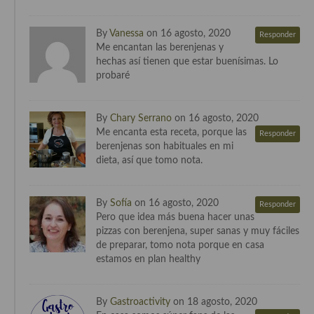
Cocina Murciana
By
Vanessa
on 16 agosto, 2020
Responder
Me encantan las berenjenas y
Cocina Navarra
hechas así tienen que estar buenísimas. Lo
probaré
Cocina Riojana
Cocina Valenciana
By
Chary Serrano
on 16 agosto, 2020
Me encanta esta receta, porque las
Cocina Vasca
Responder
berenjenas son habituales en mi
dieta, así que tomo nota.
Cocina Europea
Cocina Alemana
By
Sofía
on 16 agosto, 2020
Responder
Pero que idea más buena hacer unas
Cocina Austriaca
pizzas con berenjena, super sanas y muy fáciles
de preparar, tomo nota porque en casa
Cocina Belga
estamos en plan healthy
Cocina Britanica
By
Gastroactivity
on 18 agosto, 2020
Cocina Bulgara