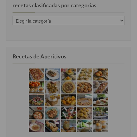
recetas clasificadas por categorias
recetas
clasificadas
por
categorias
Recetas de Aperitivos