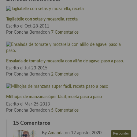
Cocina Azerí (Azerbaiyán)
Cocina de Egipto
Tagliatelle con setas y mozarella, receta
Escrito el Oct-28-2011
Cocina de Tunez
Por Concha Bernadcon
7 Comentarios
Cocina Oriental
Cocina Tailandesa
Ensalada de tomate y mozarella con aliño de agave, paso a paso.
Cocina Japonesa
Escrito el Jul-23-2015
Por Concha Bernadcon
2 Comentarios
Cocina Vietnamita
Cocina camboyana
Milhojas de manzana súper fácil, receta paso a paso
Cocina Coreana
Escrito el Mar-25-2013
Por Concha Bernadcon
5 Comentarios
Cocina HIndú
15 Comentaros
Cocina China
By
Amanda
on 12 agosto, 2020
Responder