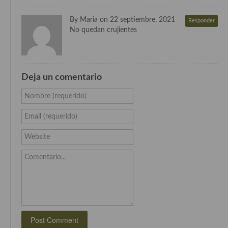
Cocina Luxemburgo
By Maria on 22 septiembre, 2021
Responder
Cocina Polaca
No quedan crujientes
Cocina portuguesa
Cocina Rusa
Deja un comentario
Cocina Sueca
Nombre (requerido)
Cocina Suiza
Email (requerido)
Cocina Turca
Website
Comentario...