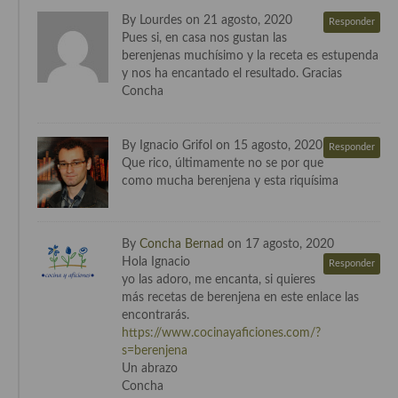
By Lourdes on 21 agosto, 2020
Responder
Cocina Andaluza
Pues si, en casa nos gustan las
berenjenas muchísimo y la receta es estupenda
Cocina Aragonesa
y nos ha encantado el resultado. Gracias
Concha
Cocina Asturiana
Cocina Balear
By Ignacio Grifol on 15 agosto, 2020
Responder
Que rico, últimamente no se por que
Cocina Canaria
como mucha berenjena y esta riquísima
Cocina Castellana
By
Concha Bernad
on 17 agosto, 2020
Cocina Castilla – La Mancha
Hola Ignacio
Responder
yo las adoro, me encanta, si quieres
Cocina Catalana
más recetas de berenjena en este enlace las
encontrarás.
Cocina Extremeña
https://www.cocinayaficiones.com/?
s=berenjena
Cocina Gallega
Un abrazo
Concha
Cocina Madrileña