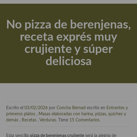
Actualidad y recomendaciones
Libros de cocina, repostería, gastronomía y más
No pizza de berenjenas,
Apuntes, estudios sobre temas interesantes e importantes
receta exprés muy
Aceite de Oliva Virgen Extra (AOVE)
crujiente y súper
Recetas maridadas con los mejores AOVES
deliciosa
Flores en la cocina recetas
Técnicas de emplatado
El mundo del vino y las bebidas
Tiendas especiales
Escrito el
03/02/2026
por
Concha Bernad
escrito en
Entrantes y
En la mesa: menaje, vajilla, técnicas de emplatado, decoración
primeros platos
,
Masas elaboradas con harina, pizzas, quiches y
demás
,
Recetas
,
Verduras
. Tiene
15 Comentarios
.
Especias, hierbas, condimentos, espesantes y aditivos
Esta sencilla
pizza de berenjenas crujiente
será la alegría de