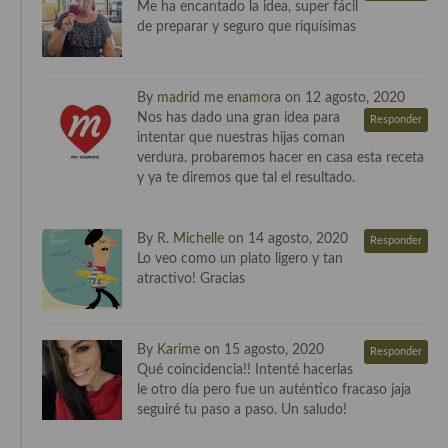
Me ha encantado la idea, super fácil
Cocina del Pacifico
de preparar y seguro que riquísimas
Cocina filipina
Cocina de Hawái
By
madrid me enamora
on 12 agosto, 2020
Nos has dado una gran idea para
Responder
Cocina de Madagascar
intentar que nuestras hijas coman
verdura. probaremos hacer en casa esta receta
Cocina Africana
y ya te diremos que tal el resultado.
Cocina Sudafrinaca
By
R. Michelle
on 14 agosto, 2020
Responder
Cocina del Congo
Lo veo como un plato ligero y tan
atractivo! Gracias
Cocina Sefardí
Cocina Yoshoku
By
Karime
on 15 agosto, 2020
Responder
Cocina callejera
Qué coincidencia!! Intenté hacerlas
le otro día pero fue un auténtico fracaso jaja
Cocina fusión
seguiré tu paso a paso. Un saludo!
Cocinas de España