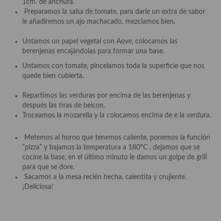
1cm. de anchura.
Preparamos la salsa de tomate, para darle un extra de sabor
Plato principal
le añadiremos un ajo machacado, mezclamos bien.
Aves
Untamos un papel vegetal con Aove, colocamos las
berenjenas encajándolas para formar una base.
Carne
Untamos con tomate, pincelamos toda la superficie que nos
quede bien cubierta.
Pescado y Marisco
Repartimos las verduras por encima de las berenjenas y
Postres y dulces
después las tiras de beicon.
Troceamos la mozarella y la colocamos encima de e la verdura.
Postres con frutas
Quesos, recetas
Metemos al horno que tenemos caliente, ponemos la función
“pizza” y bajamos la temperatura a 180ºC , dejamos que se
Salazones y encurtidos
cocine la base, en el último minuto le damos un golpe de grill
para que se dore.
Recetas Especiales
Sacamos a la mesa recién hecha, calentita y crujiente.
¡Deliciosa!
Recetas de Cuaresma
Recetas maridadas con los mejores AOVES