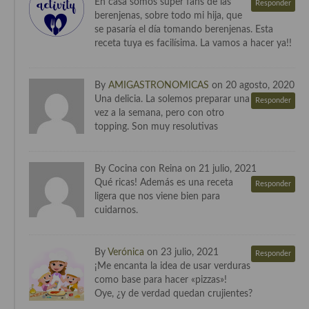
En casa somos súper fans de las
Responder
berenjenas, sobre todo mi hija, que
Cocina Danesa
se pasaría el día tomando berenjenas. Esta
receta tuya es facilísima. La vamos a hacer ya!!
Cocina de la Republica Checa
Cocina de Polonia
By
AMIGASTRONOMICAS
on 20 agosto, 2020
Cocina de Ucrania
Una delicia. La solemos preparar una
Responder
vez a la semana, pero con otro
Cocina Eslovena
topping. Son muy resolutivas
Cocina Francesa
By Cocina con Reina on 21 julio, 2021
Cocina Griega
Qué ricas! Además es una receta
Responder
ligera que nos viene bien para
Cocina Holandesa
cuidarnos.
Cocina Hungara
By
Verónica
on 23 julio, 2021
Responder
Cocina Irlanda
¡Me encanta la idea de usar verduras
como base para hacer «pizzas»!
Cocina Italiana
Oye, ¿y de verdad quedan crujientes?