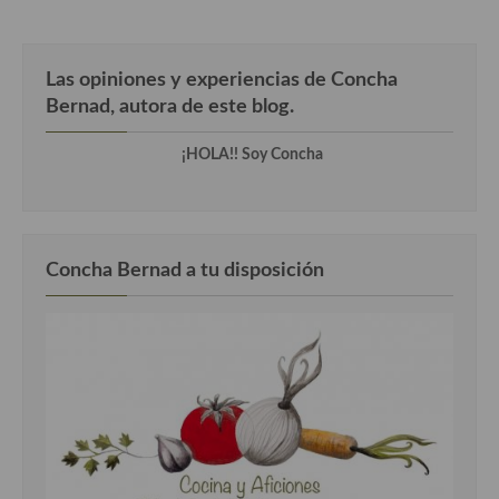
Cocina Danesa
Cocina de la Republica Checa
Las opiniones y experiencias de Concha
Bernad, autora de este blog.
Cocina de Polonia
¡HOLA!! Soy Concha
Cocina de Ucrania
Cocina Eslovena
Cocina Francesa
Concha Bernad a tu disposición
Cocina Griega
Cocina Holandesa
Cocina Hungara
Cocina Irlanda
Cocina Italiana