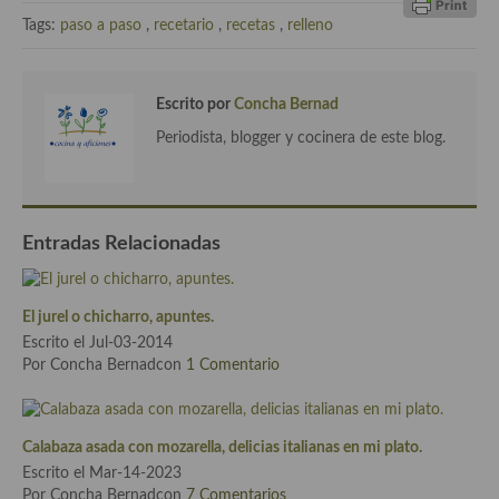
Tags:
paso a paso
,
recetario
,
recetas
,
relleno
Plato principal
Aves
Escrito por
Concha Bernad
Carne
Periodista, blogger y cocinera de este blog.
Pescado y Marisco
Postres y dulces
Entradas Relacionadas
Postres con frutas
Quesos, recetas
El jurel o chicharro, apuntes.
Escrito el Jul-03-2014
Salazones y encurtidos
Por Concha Bernadcon
1 Comentario
Recetas Especiales
Recetas de Cuaresma
Calabaza asada con mozarella, delicias italianas en mi plato.
Escrito el Mar-14-2023
Recetas maridadas con los mejores AOVES
Por Concha Bernadcon
7 Comentarios