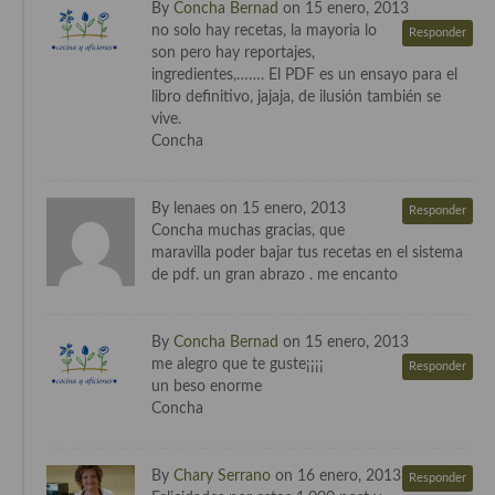
Cocina del Pacifico
By
Concha Bernad
on 15 enero, 2013
no solo hay recetas, la mayoria lo
Responder
Cocina filipina
son pero hay reportajes,
ingredientes,……. El PDF es un ensayo para el
Cocina de Hawái
libro definitivo, jajaja, de ilusión también se
vive.
Cocina de Madagascar
Concha
Cocina Africana
By lenaes on 15 enero, 2013
Responder
Cocina Sudafrinaca
Concha muchas gracias, que
maravilla poder bajar tus recetas en el sistema
Cocina del Congo
de pdf. un gran abrazo . me encanto
Cocina Sefardí
By
Concha Bernad
on 15 enero, 2013
Cocina Yoshoku
me alegro que te guste¡¡¡¡
Responder
un beso enorme
Cocina callejera
Concha
Cocina fusión
By
Chary Serrano
on 16 enero, 2013
Responder
Cocinas de España