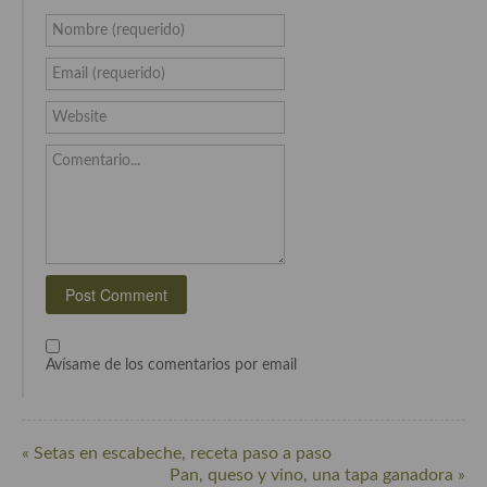
Nombre (requerido)
Cocina Murciana
Email (requerido)
Cocina Navarra
Website
Cocina Riojana
Comentario...
Cocina Valenciana
Cocina Vasca
Cocina Europea
Cocina Alemana
Cocina Austriaca
Avísame de los comentarios por email
Cocina Belga
Cocina Britanica
« Setas en escabeche, receta paso a paso
Cocina Bulgara
Pan, queso y vino, una tapa ganadora »