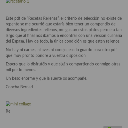
demás
Entrantes y primeros platos
Este pdf de “Recetas Rellenas”, el criterio de selección no existe de
repente se me ocurrió que estaría bien tener un compendio de
Ensaladas
diversos ingredientes rellenos, me gustan estos platos pero era tan
largo que al final nos íbamos a encontrar con una versión culinaria
Entrantes
del Espasa. Hay de todo, la única condición es que estén rellenos.
Gazpachos, salmorejos, sopas y cremas frías
No hay ni carnes, ni aves ni conejo, eso lo guardo para otro pdf
que muy pronto pondré a vuestra disposición
Quínoa
Espero que lo disfrutéis y que sigáis compartiendo conmigo otras
mil por lo menos.
Pasta
Un beso enorme y que la suerte os acompañe.
Arroces Y fideuás
Concha Bernad
Legumbres y cereales
Cuscús
Re
Huevos
Masas elaboradas con harina, pizzas, quiches y demás