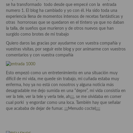
Historia de la gastronomía, platos celebres, cocineros, críticos,
se ha transformado todo desde que empecé con la entrada
historias culinarias y otras cosas
numero 1. El blog ha cambiado y yo con él. Ha sido toda una
experiencia llena de momentos intensos de recetas fantásticas y
Origen y evolución de la comida
otras horrorosas que se quedaron en el tintero ya que no daban
la talla, de sueños que murieron y de otros nuevos que han
Protocolo y buenas maneras.
surgido como brotes de mi trabajo
Ocio – restaurantes, bares, tabernas
Quiero daros las gracias por ayudarme con vuestra compañía y
vuestras visitas, por seguir este blog y por animarme con vuestros
Viajes eno-gastro-turísticos
comentarios y con vuestra compañía
En El Candelero
Esto empezó como un entretenimiento en una situación muy
Las opiniones de la «Cocinera»
difícil de mi vida, me quede sin trabajo, mi cuñada estaba muy
enferma, hoy ya no está con nosotros y alguna noticia más
Prensa
desagradable me dejo sumida en una “depre”, mi vida consistía en
ver la tele, ver la tele y verla tele, ah¡¡¡, se me olvidaba en comer
Recetas
cual porki y engordar como una loca. También hay que señalar
que acababa de dejar de fumar. ¡¡¡Menudo coctel¡¡¡¡
Acompañamientos
Airfryer recetas