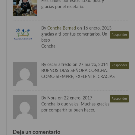
Felicidades por estos 1.000 post y
gracias por el recetario.
Cocina Andaluza
Cocina Aragonesa
By
Concha Bernad
on 16 enero, 2013
gracias a ti por tus comentarios. Un
Responder
Cocina Asturiana
beso
Concha
Cocina Balear
Cocina Canaria
By oscar alfredo on 27 marzo, 2014
Responder
BUENOS DIAS SEÑORA CONCHA,
Cocina Castellana
COMO SIEMPRE, EXELENTE. CRACIAS
Cocina Castilla – La Mancha
Cocina Catalana
By Nora on 22 enero, 2017
Responder
Concha lo que vales! Muchas gracias
Cocina Extremeña
por compartir tu buen hacer.
Cocina Gallega
Deja un comentario
Cocina Madrileña