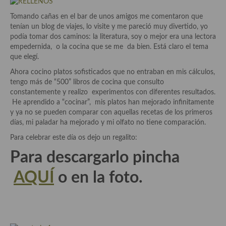
Aderezos, salsas, vinagretas, especias, hierbas aromáticas o
Tomando cañas en el bar de unos amigos me comentaron que
aditivos
tenían un blog de viajes, lo visite y me pareció muy divertido, yo
podía tomar dos caminos: la literatura, soy o mejor era una lectora
Especias, mezclas de especias
empedernida, o la cocina que se me da bien. Está claro el tema
que elegí.
Hierbas aromáticas
Ahora cocino platos sofisticados que no entraban en mis cálculos,
Aceites
tengo más de “500” libros de cocina que consulto
constantemente y realizo experimentos con diferentes resultados.
Mojos y pastas
He aprendido a “cocinar”, mis platos han mejorado infinitamente
y ya no se pueden comparar con aquellas recetas de los primeros
Sales y polvos
días, mi paladar ha mejorado y mi olfato no tiene comparación.
Para celebrar este día os dejo un regalito:
Salsas y mojos
Para descargarlo pincha
Adobos
AQUÍ
o en la foto.
Aperitivos
Bebidas
Bocadillos, hamburguesas, sándwich, emparedados, tostas y