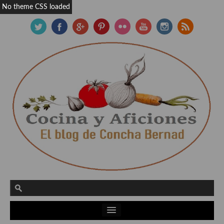
No theme CSS loaded