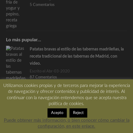
5 Comentarios
Lo más pupular…
Patatas bravas al estilo de las tabernas madrileñas, la
receta tradicional de las tabernas de Madrid, con
vídeo.
Escrito el Abr-03-2020
87 Comentarios
Utilizamos cookies propias y de terceros para mejorar la experiencia
de navegación y ofrecer contenidos y publicidad de interés. Al
continuar con la navegación entendemos que se acepta nuestra
política de cookies.
Acepto
Reject
Puede obtener más información, o bien conocer cómo cambiar la
El ajo negro, todo lo que necesitas saber para su buen
configuración, en este enlace.
uso y conocimiento