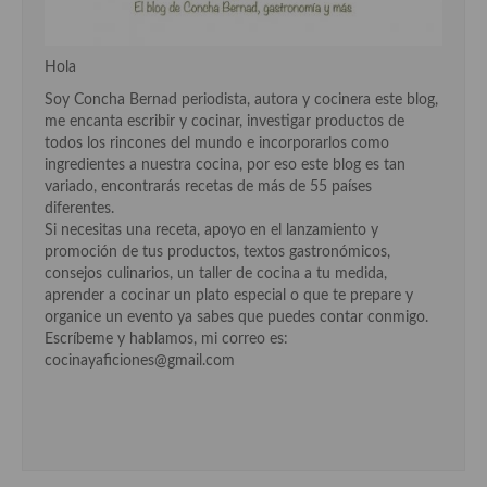
Cocina Luxemburgo
Cocina Polaca
Hola
Soy Concha Bernad periodista, autora y cocinera este blog,
Cocina portuguesa
me encanta escribir y cocinar, investigar productos de
todos los rincones del mundo e incorporarlos como
Cocina Rusa
ingredientes a nuestra cocina, por eso este blog es tan
variado, encontrarás recetas de más de 55 países
Cocina Sueca
diferentes.
Si necesitas una receta, apoyo en el lanzamiento y
Cocina Suiza
promoción de tus productos, textos gastronómicos,
consejos culinarios, un taller de cocina a tu medida,
Cocina Turca
aprender a cocinar un plato especial o que te prepare y
organice un evento ya sabes que puedes contar conmigo.
Escríbeme y hablamos, mi correo es:
cocinayaficiones@gmail.com