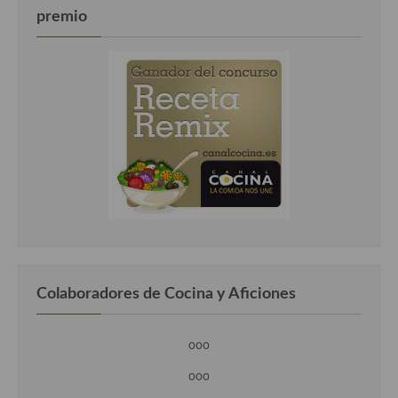
premio
Colaboradores de Cocina y Aficiones
ooo
ooo