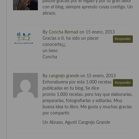
pasote gracias por el regalo y por tu gran labor
Cocina Azerí (Azerbaiyán)
con el blog, siempre aprendo cosas contigo. Un
abrazo.
Cocina de Egipto
Cocina de Tunez
By
Concha Bernad
on 15 enero, 2013
Gracias a ti, ha sido un placer
Responder
Cocina Oriental
conocerte¡¡¡
un beso
Cocina Tailandesa
Concha
Cocina Japonesa
By
cangrejo grande
on 15 enero, 2013
Cocina Vietnamita
Enhorabuena por esta 1.000 recetas
Responder
publicadas en tu blog. Se dice
Cocina camboyana
pronto 1.000 recetas, pero hay que elaborarlas,
prepararlas, fotografiarlas y editarlas. Muy
Cocina Coreana
buena idea tu libro. Me gusta y muchas gracias
por compartir.
Cocina HIndú
Un Abrazo, Agustí Cangrejo Grande
Cocina China