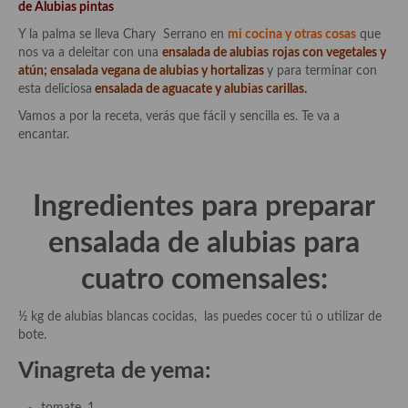
de Alubias pintas
Aderezos, salsas, vinagretas, especias, hierbas aromáticas o
aditivos
Y la palma se lleva Chary Serrano en
mi cocina y otras cosas
que
nos va a deleitar con una
ensalada de alubias
rojas con vegetales y
Especias, mezclas de especias
atún;
ensalada vegana de alubias y hortalizas
y para terminar con
esta deliciosa
ensalada de aguacate y alubias carillas.
Hierbas aromáticas
Vamos a por la receta, verás que fácil y sencilla es. Te va a
encantar.
Aceites
Mojos y pastas
Ingredientes para preparar
Sales y polvos
ensalada de alubias
para
Salsas y mojos
cuatro comensales:
Adobos
½ kg de alubias blancas cocidas, las puedes cocer tú o utilizar de
Aperitivos
bote.
Bebidas
Vinagreta de yema:
Bocadillos, hamburguesas, sándwich, emparedados, tostas y