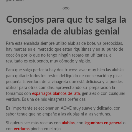
Cocina Azerí (Azerbaiyán)
ooo
Cocina de Egipto
Consejos para que te salga la
Cocina de Tunez
ensalada de alubias genial
Cocina Oriental
Para esta ensalada siempre utilizo alubias de bote, ya precocidas,
hay marcas en el mercado que están riquísimas y en su punto de
Cocina Tailandesa
cocción por lo que no tengo ningún reparo en utilizarlas, el
resultado es estupendo, muy cómodo y rápido.
Cocina Japonesa
Para que salga perfecta hay dos trucos: lavar muy bien las alubias
Cocina Vietnamita
para quitarle todos los restos del líquido de conservación y picar
pequeña la verdura de la vinagreta que está deliciosa y la puedes
Cocina camboyana
utilizar para otras comidas, aprovechando su preparación la
tomamos con
espárragos blancos de lata
, geniales o con cualquier
Cocina Coreana
verdura. Es una de mis vinagretas preferidas.
Es importante seleccionar un AOVE muy suave y delicado, con
Cocina HIndú
sabor tenue que no empañe a las alubias ni a las verduras.
Cocina China
Si quieres ver más recetas con
alubias
, con
legumbres en general
o
con
verduras
pincha en el rojo.