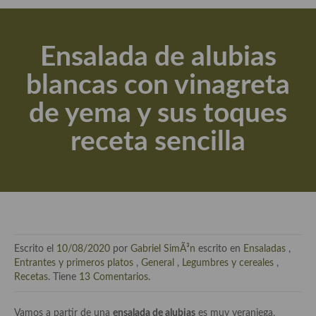
Actualidad y recomendaciones
Libros de cocina, repostería, gastronomía y más
Ensalada de alubias
Apuntes, estudios sobre temas interesantes e importantes
blancas con vinagreta
Aceite de Oliva Virgen Extra (AOVE)
de yema y sus toques
Recetas maridadas con los mejores AOVES
receta sencilla
Flores en la cocina recetas
Técnicas de emplatado
El mundo del vino y las bebidas
Tiendas especiales
Escrito el
10/08/2020
por
Gabriel SimÃ³n
escrito en
Ensaladas
,
En la mesa: menaje, vajilla, técnicas de emplatado, decoración
Entrantes y primeros platos
,
General
,
Legumbres y cereales
,
Recetas
. Tiene
13 Comentarios
.
Especias, hierbas, condimentos, espesantes y aditivos
Vamos a partir de una
ensalada de alubias
es muy veraniega,