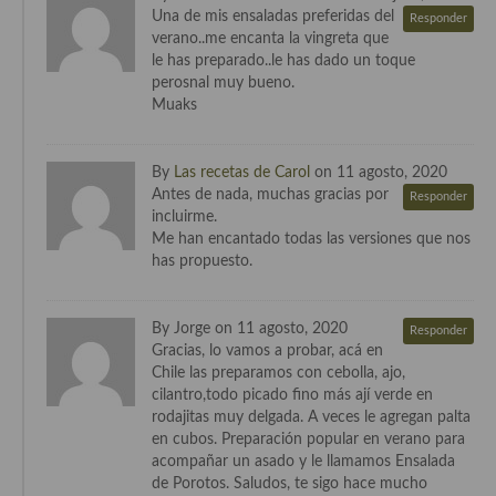
Una de mis ensaladas preferidas del
Responder
Cocina Murciana
verano..me encanta la vingreta que
le has preparado..le has dado un toque
Cocina Navarra
perosnal muy bueno.
Muaks
Cocina Riojana
Cocina Valenciana
By
Las recetas de Carol
on 11 agosto, 2020
Antes de nada, muchas gracias por
Responder
Cocina Vasca
incluirme.
Me han encantado todas las versiones que nos
Cocina Europea
has propuesto.
Cocina Alemana
By Jorge on 11 agosto, 2020
Responder
Cocina Austriaca
Gracias, lo vamos a probar, acá en
Chile las preparamos con cebolla, ajo,
Cocina Belga
cilantro,todo picado fino más ají verde en
rodajitas muy delgada. A veces le agregan palta
Cocina Britanica
en cubos. Preparación popular en verano para
acompañar un asado y le llamamos Ensalada
Cocina Bulgara
de Porotos. Saludos, te sigo hace mucho