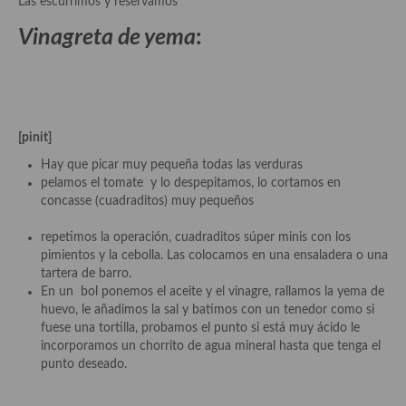
Las escurrimos y reservamos
Vinagreta de yema
:
Plato principal
Aves
Carne
[pinit]
Pescado y Marisco
Hay que picar muy pequeña todas las verduras
Postres y dulces
pelamos el tomate y lo despepitamos, lo cortamos en
concasse (cuadraditos) muy pequeños
Postres con frutas
repetimos la operación, cuadraditos súper minis con los
Quesos, recetas
pimientos y la cebolla. Las colocamos en una ensaladera o una
tartera de barro.
Salazones y encurtidos
En un bol ponemos el aceite y el vinagre, rallamos la yema de
huevo, le añadimos la sal y batimos con un tenedor como si
Recetas Especiales
fuese una tortilla, probamos el punto si está muy ácido le
incorporamos un chorrito de agua mineral hasta que tenga el
Recetas de Cuaresma
punto deseado.
Recetas maridadas con los mejores AOVES