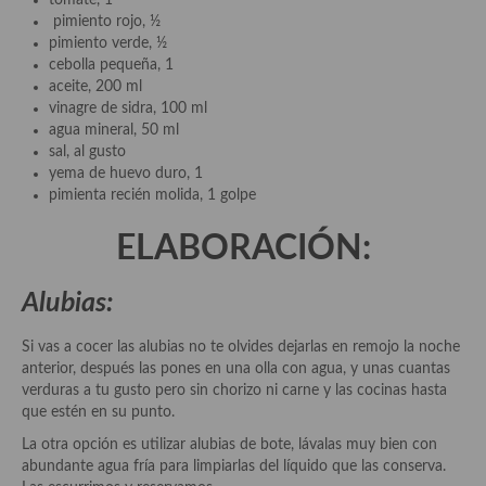
tomate, 1
demás
pimiento rojo, ½
pimiento verde, ½
Entrantes y primeros platos
cebolla pequeña, 1
aceite, 200 ml
Ensaladas
vinagre de sidra, 100 ml
agua mineral, 50 ml
Entrantes
sal, al gusto
yema de huevo duro, 1
Gazpachos, salmorejos, sopas y cremas frías
pimienta recién molida, 1 golpe
Quínoa
ELABORACIÓN:
Pasta
Alubias:
Arroces Y fideuás
Si vas a cocer las alubias no te olvides dejarlas en remojo la noche
Legumbres y cereales
anterior, después las pones en una olla con agua, y unas cuantas
verduras a tu gusto pero sin chorizo ni carne y las cocinas hasta
Cuscús
que estén en su punto.
Huevos
La otra opción es utilizar alubias de bote, lávalas muy bien con
abundante agua fría para limpiarlas del líquido que las conserva.
Masas elaboradas con harina, pizzas, quiches y demás