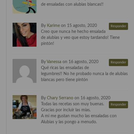
de ensaladas con alubias blancas!!
Cocina Luxemburgo
Cocina Polaca
By
Karime
on 15 agosto, 2020
Responder
Cocina portuguesa
Creo que nunca he hecho ensalada
de alubias y veo que estoy tardando! Tiene
Cocina Rusa
pintón!
Cocina Sueca
By
Vanessa
on 16 agosto, 2020
Responder
Cocina Suiza
Qué ricas las ensaladas de
legumbres!! No he probado nunca la de alubias
Cocina Turca
blancas pero tiene pintón
By
Chary Serrano
on 16 agosto, 2020
Todas las recetas son muy buenas.
Responder
Gracias por incluir las mías.
A mi me gustan mucho las ensaladas con
Alubias y las pongo a menudo.