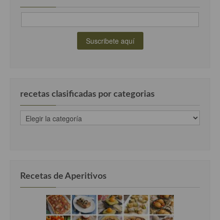
recetas clasificadas por categorias
recetas
clasificadas
por
categorias
Recetas de Aperitivos