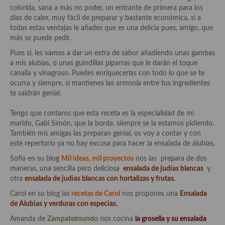
Historia de la gastronomía, platos celebres, cocineros, críticos,
colorida, sana a más no poder, un entrante de primera para los
historias culinarias y otras cosas
días de calor, muy fácil de preparar y bastante económica, si a
todas estas ventajas le añades que es una delicia pues, amigo, que
Origen y evolución de la comida
más se puede pedir.
Protocolo y buenas maneras.
Pues sí, les vamos a dar un extra de sabor añadiendo unas gambas
a mis alubias, o unas guindillas piparras que le darán el toque
Ocio – restaurantes, bares, tabernas
canalla y vinagroso. Puedes enriquecerlas con todo lo que se te
ocurra y siempre, si mantienes las armonía entre tus ingredientes
Viajes eno-gastro-turísticos
te saldrán genial.
En El Candelero
Tengo que contaros que esta receta es la especialidad de mi
marido, Gabi Simón, que la borda. siempre se la estamos pidiendo.
Las opiniones de la «Cocinera»
También mis amigas las preparan genial, os voy a contar y con
este repertorio ya no hay excusa para hacer la ensalada de alubias.
Prensa
Sofía en su blog
Mil ideas, mil proyectos
nos las prepara de dos
maneras, una sencilla pero deliciosa
ensalada de judías blancas
y
Recetas
otra
ensalada de judías blancas con hortalizas y frutas.
Acompañamientos
Carol en su blog las
recetas de Carol
nos propones una
Ensalada
de Alubias y verduras con especias
.
Airfryer recetas
Amanda de
Zampatelmundo
nos cocina
l
a g
rosella y su ensalada