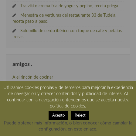
Tzatziki o crema fría de yogur y pepino, receta griega
Menestra de verduras del restaurante 33 de Tudela,
receta paso a paso.
Solomillo de cerdo ibérico con toque de café y pétalos
rosas
amigos .
A el rincón de cocinar
Acivecheria
Utilizamos cookies propias y de terceros para mejorar la experiencia
de navegación y ofrecer contenidos y publicidad de interés. Al
AdoroCocinar
continuar con la navegación entendemos que se acepta nuestra
Chef Manolito
política de cookies.
cocineros de verdad
Acepto
Reject
Puede obtener más información, o bien conocer cómo cambiar la
EL mundo a bocados
configuración, en este enlace.
En Guete