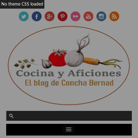
No theme CSS loaded