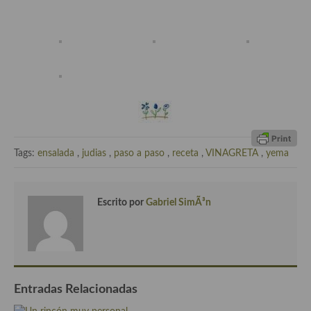
Cocina del Pacifico
Cocina filipina
Cocina de Hawái
Cocina de Madagascar
Cocina Africana
Cocina Sudafrinaca
Tags:
ensalada
,
judias
,
paso a paso
,
receta
,
VINAGRETA
,
yema
Cocina del Congo
Cocina Sefardí
Escrito por
Gabriel SimÃ³n
Cocina Yoshoku
Cocina callejera
Cocina fusión
Entradas Relacionadas
Cocinas de España