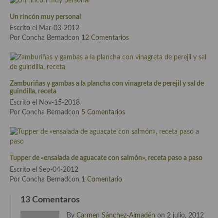
Un rincón muy personal
Cocina Andaluza
Escrito el Mar-03-2012
Por Concha Bernadcon
12 Comentarios
Cocina Aragonesa
Cocina Asturiana
Cocina Balear
Zamburiñas y gambas a la plancha con vinagreta de perejil y sal de
guindilla, receta
Cocina Canaria
Escrito el Nov-15-2018
Por Concha Bernadcon
5 Comentarios
Cocina Castellana
Cocina Castilla – La Mancha
Cocina Catalana
Tupper de «ensalada de aguacate con salmón», receta paso a paso
Escrito el Sep-04-2012
Cocina Extremeña
Por Concha Bernadcon
1 Comentario
Cocina Gallega
13 Comentaros
Cocina Madrileña
By
Carmen Sánchez-Almadén
on 2 julio, 2012