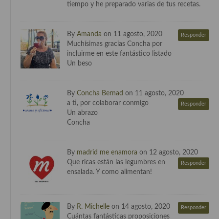
tiempo y he preparado varias de tus recetas.
Cocina Danesa
Cocina de la Republica Checa
By
Amanda
on 11 agosto, 2020
Responder
Muchísimas gracias Concha por
Cocina de Polonia
incluirme en este fantástico listado
Un beso
Cocina de Ucrania
Cocina Eslovena
By
Concha Bernad
on 11 agosto, 2020
a ti, por colaborar conmigo
Responder
Cocina Francesa
Un abrazo
Concha
Cocina Griega
Cocina Holandesa
By
madrid me enamora
on 12 agosto, 2020
Que ricas están las legumbres en
Responder
Cocina Hungara
ensalada. Y como alimentan!
Cocina Irlanda
By
R. Michelle
on 14 agosto, 2020
Cocina Italiana
Responder
Cuántas fantásticas proposiciones