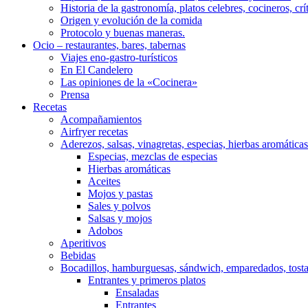
Historia de la gastronomía, platos celebres, cocineros, crít
Origen y evolución de la comida
Protocolo y buenas maneras.
Ocio – restaurantes, bares, tabernas
Viajes eno-gastro-turísticos
En El Candelero
Las opiniones de la «Cocinera»
Prensa
Recetas
Acompañamientos
Airfryer recetas
Aderezos, salsas, vinagretas, especias, hierbas aromáticas
Especias, mezclas de especias
Hierbas aromáticas
Aceites
Mojos y pastas
Sales y polvos
Salsas y mojos
Adobos
Aperitivos
Bebidas
Bocadillos, hamburguesas, sándwich, emparedados, tost
Entrantes y primeros platos
Ensaladas
Entrantes