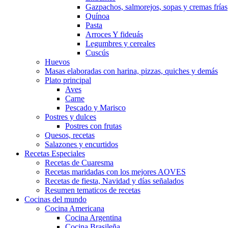
Gazpachos, salmorejos, sopas y cremas frías
Quínoa
Pasta
Arroces Y fideuás
Legumbres y cereales
Cuscús
Huevos
Masas elaboradas con harina, pizzas, quiches y demás
Plato principal
Aves
Carne
Pescado y Marisco
Postres y dulces
Postres con frutas
Quesos, recetas
Salazones y encurtidos
Recetas Especiales
Recetas de Cuaresma
Recetas maridadas con los mejores AOVES
Recetas de fiesta, Navidad y días señalados
Resumen tematicos de recetas
Cocinas del mundo
Cocina Americana
Cocina Argentina
Cocina Brasileña