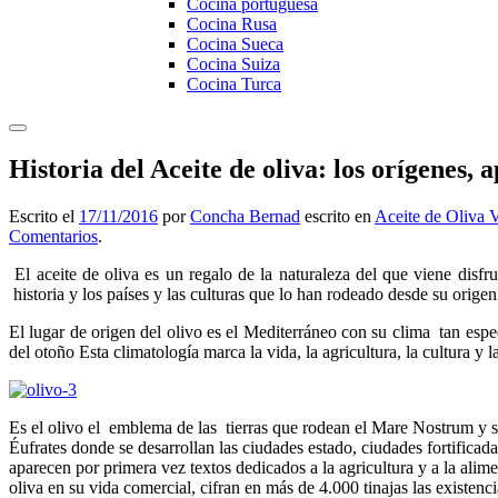
Cocina portuguesa
Cocina Rusa
Cocina Sueca
Cocina Suiza
Cocina Turca
Historia del Aceite de oliva: los orígenes, 
Escrito el
17/11/2016
por
Concha Bernad
escrito en
Aceite de Oliva
Comentarios
.
El aceite de oliva es un regalo de la naturaleza del que viene disf
historia y los países y las culturas que lo han rodeado desde su orige
El lugar de origen del olivo es el Mediterráneo con su clima tan espec
del otoño Esta climatología marca la vida, la agricultura, la cultura y l
Es el olivo el emblema de las tierras que rodean el Mare Nostrum y su
Éufrates donde se desarrollan las ciudades estado, ciudades fortifica
aparecen por primera vez textos dedicados a la agricultura y a la alim
oliva en su vida comercial, cifran en más de 4.000 tinajas las existen