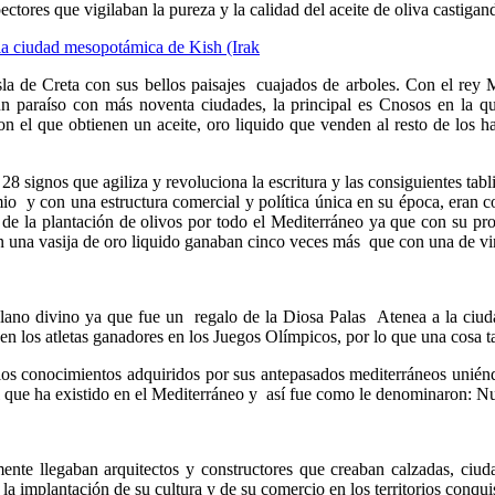
pectores que vigilaban la pureza y la calidad del aceite de oliva castigan
 Isla de Creta con sus bellos paisajes cuajados de arboles. Con el rey 
paraíso con más noventa ciudades, la principal es Cnosos en la que v
on el que obtienen un aceite, oro liquido que venden al resto de los h
8 signos que agiliza y revoluciona la escritura y las consiguientes tabli
o y con una estructura comercial y política única en su época, eran co
s de la plantación de olivos por todo el Mediterráneo ya que con su pr
n una vasija de oro liquido ganaban cinco veces más que con una de vin
plano divino ya que fue un regalo de la Diosa Palas Atenea a la ciud
 los atletas ganadores en los Juegos Olímpicos, por lo que una cosa tan
os conocimientos adquiridos por sus antepasados mediterráneos unién
ral que ha existido en el Mediterráneo y así fue como le denominaron: N
ente llegaban arquitectos y constructores que creaban calzadas, ciud
a implantación de su cultura y de su comercio en los territorios conqui