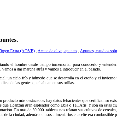
apuntes.
 Virgen Extra (AOVE)
,
Aceite de oliva, apuntes
,
Apuntes, estudios sobr
rutando el hombre desde tiempo inmemorial, para conocerlo y entenderl
n. Vamos a dar marcha atrás y vamos a introducir en el pasado.
ial: un ciclo frío y húmedo que se desarrolla en el otoño y el invierno
a dieta de las gentes que habitan en sus orillas.
 producto más destacados, hay datos fehacientes que certifican su exis
das que alcanzan gran esplendor como Ebla o Tell Afis. Y son en estas c
entación. En más de 30.000 tabletas nos relatan sus cultivos de cereales
cias de la ciudad, además de usos alimentarios el aceite era combustible