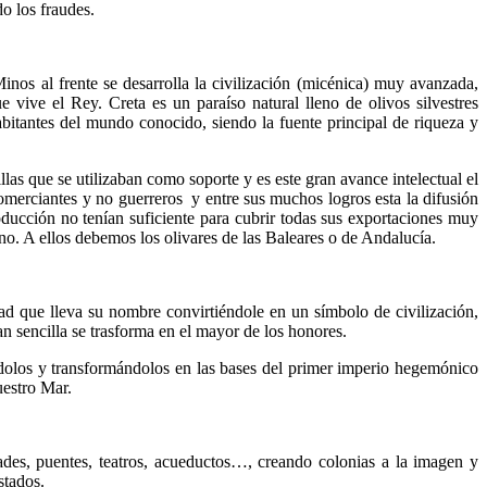
do los fraudes.
Minos al frente se desarrolla la civilización (micénica) muy avanzada,
ive el Rey. Creta es un paraíso natural lleno de olivos silvestres
abitantes del mundo conocido, siendo la fuente principal de riqueza y
llas que se utilizaban como soporte y es este gran avance intelectual el
merciantes y no guerreros y entre sus muchos logros esta la difusión
oducción no tenían suficiente para cubrir todas sus exportaciones muy
o. A ellos debemos los olivares de las Baleares o de Andalucía.
ad que lleva su nombre convirtiéndole en un símbolo de civilización,
 sencilla se trasforma en el mayor de los honores.
dolos y transformándolos en las bases del primer imperio hegemónico
uestro Mar.
ades, puentes, teatros, acueductos…, creando colonias a la imagen y
stados.