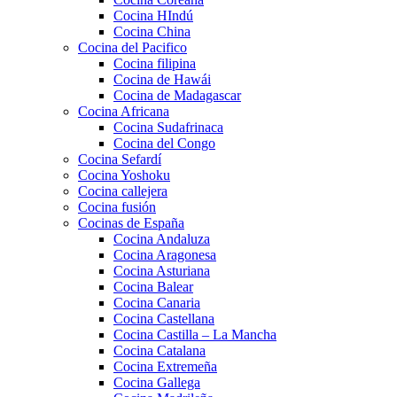
Cocina HIndú
Cocina China
Cocina del Pacifico
Cocina filipina
Cocina de Hawái
Cocina de Madagascar
Cocina Africana
Cocina Sudafrinaca
Cocina del Congo
Cocina Sefardí
Cocina Yoshoku
Cocina callejera
Cocina fusión
Cocinas de España
Cocina Andaluza
Cocina Aragonesa
Cocina Asturiana
Cocina Balear
Cocina Canaria
Cocina Castellana
Cocina Castilla – La Mancha
Cocina Catalana
Cocina Extremeña
Cocina Gallega