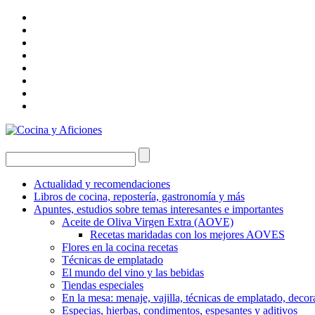
Actualidad y recomendaciones
Libros de cocina, repostería, gastronomía y más
Apuntes, estudios sobre temas interesantes e importantes
Aceite de Oliva Virgen Extra (AOVE)
Recetas maridadas con los mejores AOVES
Flores en la cocina recetas
Técnicas de emplatado
El mundo del vino y las bebidas
Tiendas especiales
En la mesa: menaje, vajilla, técnicas de emplatado, decor
Especias, hierbas, condimentos, espesantes y aditivos