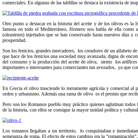
comerciales. En algunas de las tablillas se destaca la existencia de ins
Otro punto a destacar en la historia del aceite y de los olivos es la
famosa en todo el Mediterráneo, Homero nos habla de ella como un 
(oleastrum) injertados que se han conservado hasta nuestros días y c
prosperidad.
Son los fenicios, grandes mercaderes, los creadores de un alfabeto de 2
que hace de los fenicios una sociedad muy avanzada, digna de encomi
del consumo y la producción del aceite de oliva, siento los artífice
importantes e interesantes para comerciantes tan avezados, ya que co
En Grecia el olivo trasciende lo meramente agrícola y comercial al 
orden y urbanismo. Además una rama de olivo es el premio que reciben
Pero son los Romanos pueblo muy práctico quienes aglutinan todos l
de la historia, con ellos se consigue la mayor unidad política y cultu
Los romanos llegaban a un territorio, lo conquistaban e inmediatam
semejanza de roma. El efecto de estos cambios era la “romanización”, l