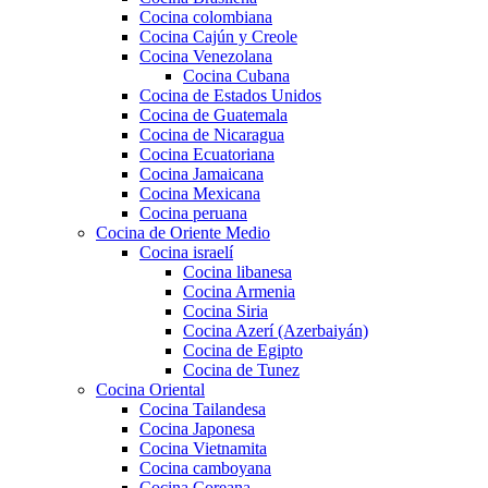
Cocina colombiana
Cocina Cajún y Creole
Cocina Venezolana
Cocina Cubana
Cocina de Estados Unidos
Cocina de Guatemala
Cocina de Nicaragua
Cocina Ecuatoriana
Cocina Jamaicana
Cocina Mexicana
Cocina peruana
Cocina de Oriente Medio
Cocina israelí
Cocina libanesa
Cocina Armenia
Cocina Siria
Cocina Azerí (Azerbaiyán)
Cocina de Egipto
Cocina de Tunez
Cocina Oriental
Cocina Tailandesa
Cocina Japonesa
Cocina Vietnamita
Cocina camboyana
Cocina Coreana