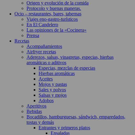
Origen y evolución de la comida
Protocolo y buenas maneras.
Ocio – restaurantes, bares, tabernas
Viajes eno-gastro-turísticos
En El Candelero
Las opiniones de la «Cocinera»
Prensa
Recetas
Acompañamientos
Airfryer recetas
Aderezos, salsas, vinagretas, especias, hierbas
aromáticas o aditivos
Especias, mezclas de especias
Hierbas aromáticas
Aceites
Mojos y pastas
Sales y polvos
Salsas y mojos
Adobos
Aperitivos
Bebidas
Bocadillos, hamburguesas, sándwich, emparedados,
tostas y demás
Entrantes y primeros platos
Ensaladas