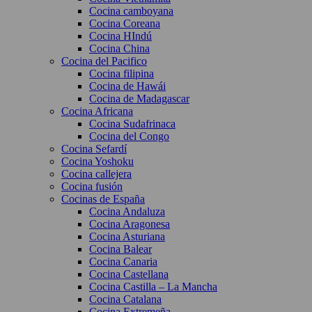
Cocina camboyana
Cocina Coreana
Cocina HIndú
Cocina China
Cocina del Pacifico
Cocina filipina
Cocina de Hawái
Cocina de Madagascar
Cocina Africana
Cocina Sudafrinaca
Cocina del Congo
Cocina Sefardí
Cocina Yoshoku
Cocina callejera
Cocina fusión
Cocinas de España
Cocina Andaluza
Cocina Aragonesa
Cocina Asturiana
Cocina Balear
Cocina Canaria
Cocina Castellana
Cocina Castilla – La Mancha
Cocina Catalana
Cocina Extremeña