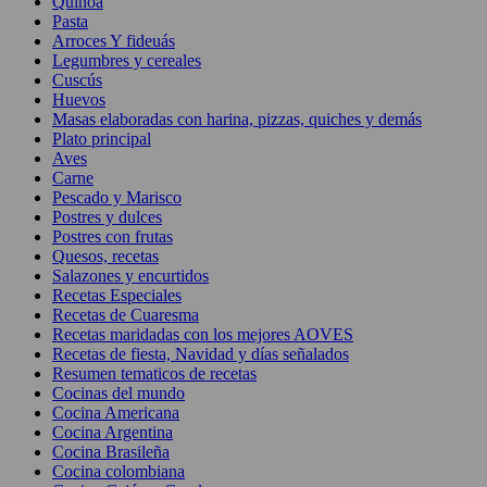
Quínoa
Pasta
Arroces Y fideuás
Legumbres y cereales
Cuscús
Huevos
Masas elaboradas con harina, pizzas, quiches y demás
Plato principal
Aves
Carne
Pescado y Marisco
Postres y dulces
Postres con frutas
Quesos, recetas
Salazones y encurtidos
Recetas Especiales
Recetas de Cuaresma
Recetas maridadas con los mejores AOVES
Recetas de fiesta, Navidad y días señalados
Resumen tematicos de recetas
Cocinas del mundo
Cocina Americana
Cocina Argentina
Cocina Brasileña
Cocina colombiana