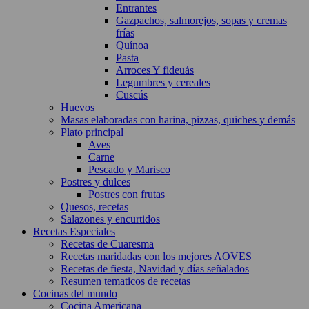
Entrantes
Gazpachos, salmorejos, sopas y cremas
frías
Quínoa
Pasta
Arroces Y fideuás
Legumbres y cereales
Cuscús
Huevos
Masas elaboradas con harina, pizzas, quiches y demás
Plato principal
Aves
Carne
Pescado y Marisco
Postres y dulces
Postres con frutas
Quesos, recetas
Salazones y encurtidos
Recetas Especiales
Recetas de Cuaresma
Recetas maridadas con los mejores AOVES
Recetas de fiesta, Navidad y días señalados
Resumen tematicos de recetas
Cocinas del mundo
Cocina Americana