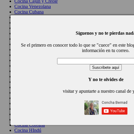
Cocina Cajún y Creole
Cocina Venezolana
Cocina Cubana
Cocina de Estados Unidos
Cocina de Guatemala
Cocina de Nicaragua
Síguenos y no te pierdas nad
Cocina Ecuatoriana
Cocina Jamaicana
Cocina Mexicana
Se el primero en conocer todo lo que se "cuece" en este blog,
Cocina peruana
información en tu correo.
Cocina de Oriente Medio
Cocina israelí
Cocina libanesa
Cocina Armenia
Cocina Siria
Y no te olvides de
Cocina Azerí (Azerbaiyán)
Cocina de Egipto
visitar y apuntarte a nuestro canal de
Cocina de Tunez
Cocina Oriental
Cocina Tailandesa
Cocina Japonesa
Cocina Vietnamita
Cocina camboyana
Cocina Coreana
Cocina HIndú