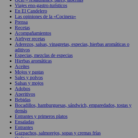
Viajes eno-gastro-turísticos
En El Candelero
Las opiniones de la «Cocinera»
Prensa
Recetas
Acompañamientos
Airfryer recetas
Aderezos, salsas, vinagretas, especias, hierbas aromáticas o
aditivos
Especias, mezclas de especias
Hierbas aromáticas
Aceites
Mojos y pastas
Sales y polvos
Salsas y mojos
Adobos
Aperitivos
Bebidas
Bocadillos, hamburguesas, sándwich, emparedados, tostas y
demás
Entrantes y primeros platos
Ensaladas
Entrantes
Gazpachos, salmorejos, sopas y cremas frías