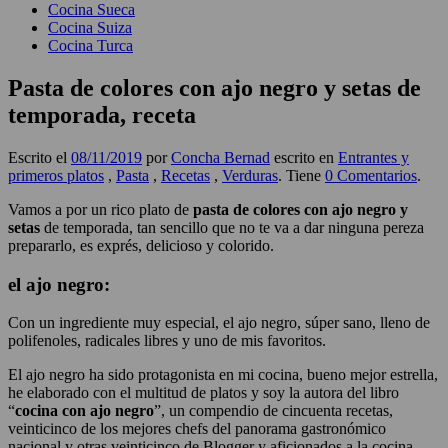
Cocina Sueca
Cocina Suiza
Cocina Turca
Pasta de colores con ajo negro y setas de
temporada, receta
Escrito el
08/11/2019
por
Concha Bernad
escrito en
Entrantes y
primeros platos
,
Pasta
,
Recetas
,
Verduras
. Tiene
0 Comentarios
.
Vamos a por un rico plato de
pasta de colores con ajo negro y
setas
de temporada, tan sencillo que no te va a dar ninguna pereza
prepararlo, es exprés, delicioso y colorido.
el ajo negro:
Con un ingrediente muy especial, el ajo negro, súper sano, lleno de
polifenoles, radicales libres y uno de mis favoritos.
El ajo negro ha sido protagonista en mi cocina, bueno mejor estrella,
he elaborado con el multitud de platos y soy la autora del libro
“
cocina con ajo negro
”, un compendio de cincuenta recetas,
veinticinco de los mejores chefs del panorama gastronómico
nacional y otras veinticinco de Blogger y aficionados a la cocina.