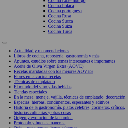
Cocina Luxemburgo
Cocina Polaca
Cocina portuguesa
Cocina Rusa
Cocina Sueca
Cocina Suiza
Cocina Turca
Actualidad y recomendaciones
Libros de cocina, repostería, gastronomía y más
Apuntes, estudios sobre temas interesantes e importantes
Aceite de Oliva Virgen Extra (AOVE)
Recetas maridadas con los mejores AOVES
Flores en la cocina recetas
Técnicas de emplatado
El mundo del vino y las bebidas
Tiendas especiales
En la mesa: menaje, vajilla, técnicas de emplatado, decoración
Especias, hierbas, condimentos, espesantes y aditivos
Historia de la gastronomía, platos celebres, cocineros, críticos,
historias culinarias y otras cosas
Origen y evolución de la comida
Protocolo y buenas maneras.
Ocio – restaurantes, bares, tabernas