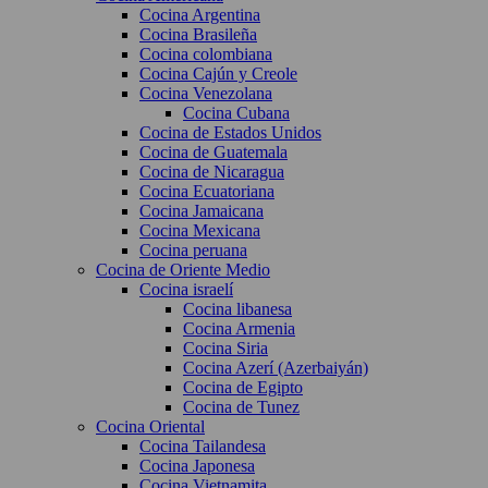
Cocina Argentina
Cocina Brasileña
Cocina colombiana
Cocina Cajún y Creole
Cocina Venezolana
Cocina Cubana
Cocina de Estados Unidos
Cocina de Guatemala
Cocina de Nicaragua
Cocina Ecuatoriana
Cocina Jamaicana
Cocina Mexicana
Cocina peruana
Cocina de Oriente Medio
Cocina israelí
Cocina libanesa
Cocina Armenia
Cocina Siria
Cocina Azerí (Azerbaiyán)
Cocina de Egipto
Cocina de Tunez
Cocina Oriental
Cocina Tailandesa
Cocina Japonesa
Cocina Vietnamita