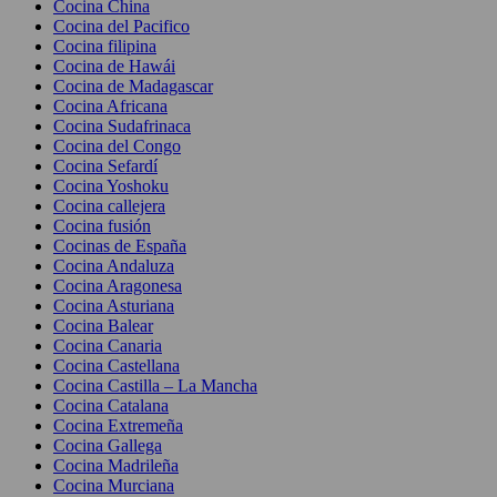
Cocina China
Cocina del Pacifico
Cocina filipina
Cocina de Hawái
Cocina de Madagascar
Cocina Africana
Cocina Sudafrinaca
Cocina del Congo
Cocina Sefardí
Cocina Yoshoku
Cocina callejera
Cocina fusión
Cocinas de España
Cocina Andaluza
Cocina Aragonesa
Cocina Asturiana
Cocina Balear
Cocina Canaria
Cocina Castellana
Cocina Castilla – La Mancha
Cocina Catalana
Cocina Extremeña
Cocina Gallega
Cocina Madrileña
Cocina Murciana