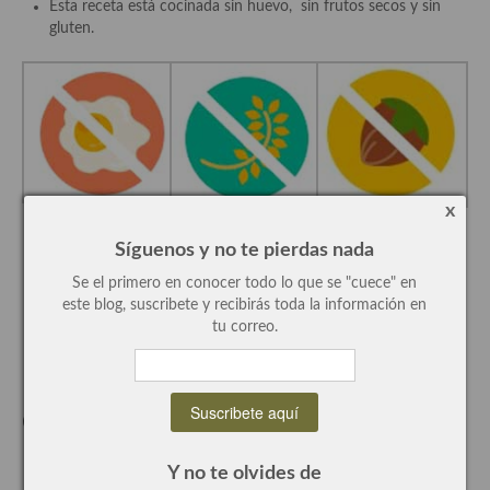
Esta receta está cocinada sin huevo, sin frutos secos y sin
gluten.
Recetas de fiesta, Navidad y días señalados
Resumen tematicos de recetas
Cocinas del mundo
Cocina Americana
Cocina Argentina
x
Síguenos y no te pierdas nada
Cocina Brasileña
Se el primero en conocer todo lo que se "cuece" en
Cocina colombiana
este blog, suscribete y recibirás toda la información en
¡Cómo preparar calabaza
tu correo.
Cocina Cajún y Creole
rellena de gambas?
Cocina Venezolana
elaboración:
Cocina Cubana
La calabaza:
Y no te olvides de
Cocina de Estados Unidos