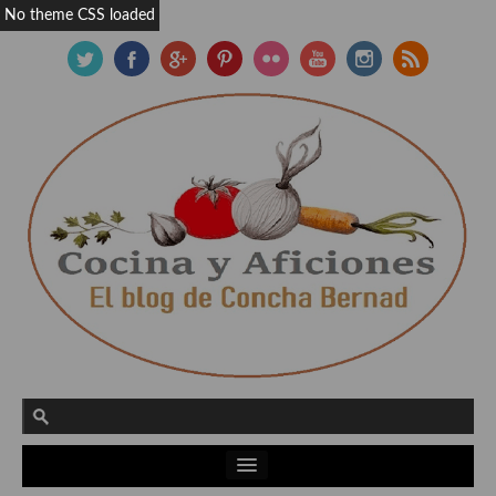
No theme CSS loaded