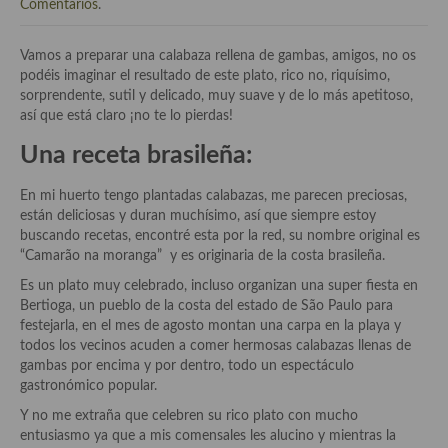
Historia de la gastronomía, platos celebres, cocineros, críticos,
Comentarios
.
historias culinarias y otras cosas
Vamos a preparar una calabaza rellena de gambas, amigos, no os
Origen y evolución de la comida
podéis imaginar el resultado de este plato, rico no, riquísimo,
sorprendente, sutil y delicado, muy suave y de lo más apetitoso,
Protocolo y buenas maneras.
así que está claro ¡no te lo pierdas!
Ocio – restaurantes, bares, tabernas
Una receta brasileña:
Viajes eno-gastro-turísticos
En mi huerto tengo plantadas calabazas, me parecen preciosas,
están deliciosas y duran muchísimo, así que siempre estoy
En El Candelero
buscando recetas, encontré esta por la red, su nombre original es
“Camarão na moranga” y es originaria de la costa brasileña.
Las opiniones de la «Cocinera»
Es un plato muy celebrado, incluso organizan una super fiesta en
Prensa
Bertioga, un pueblo de la costa del estado de São Paulo para
festejarla, en el mes de agosto montan una carpa en la playa y
Recetas
todos los vecinos acuden a comer hermosas calabazas llenas de
gambas por encima y por dentro, todo un espectáculo
Acompañamientos
gastronómico popular.
Y no me extraña que celebren su rico plato con mucho
Airfryer recetas
entusiasmo ya que a mis comensales les alucino y mientras la