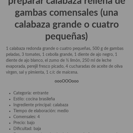
preparar calabaza rellena de
gambas c
omensales (una
Plato principal
calabaza grande o cuatro
Aves
pequeñas)
Carne
Pescado y Marisco
1 calabaza redonda grande o cuatro pequeñas, 500 g de gambas
peladas, 3 tomates, 1 cebolla grande, 1 diente de ajo negro, 1
Postres y dulces
diente de ajo blanco, el zumo de ½ limón, 250 ml de leche
evaporada, perejil fresco picado, 4 cucharadas de aceite de oliva
Postres con frutas
virgen, sal y pimienta, 1 c/c de maicena.
oooOOOooo
Quesos, recetas
Categoría: entrante
Salazones y encurtidos
Estilo: cocina brasileña
Ingrediente principal: calabaza
Recetas Especiales
Tiempo de elaboración: medio
Comensales: 4
Recetas de Cuaresma
Precio: bajo
Dificultad: baja
Recetas maridadas con los mejores AOVES