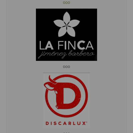
ooo
ooo