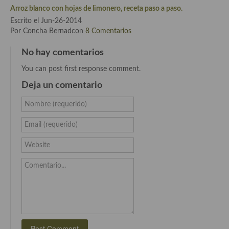
Arroz blanco con hojas de limonero, receta paso a paso.
Cocina Murciana
Escrito el Jun-26-2014
Por Concha Bernadcon
8 Comentarios
Cocina Navarra
No hay comentarios
Cocina Riojana
You can post first response comment.
Cocina Valenciana
Deja un comentario
Cocina Vasca
Nombre (requerido)
Cocina Europea
Email (requerido)
Cocina Alemana
Website
Cocina Austriaca
Comentario...
Cocina Belga
Cocina Britanica
Cocina Bulgara