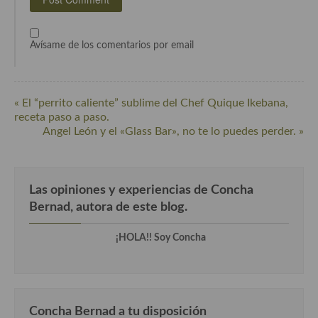
Cocina Danesa
Cocina de la Republica Checa
Avísame de los comentarios por email
Cocina de Polonia
Cocina de Ucrania
« El “perrito caliente” sublime del Chef Quique Ikebana,
receta paso a paso.
Cocina Eslovena
Angel León y el «Glass Bar», no te lo puedes perder. »
Cocina Francesa
Cocina Griega
Las opiniones y experiencias de Concha
Bernad, autora de este blog.
Cocina Holandesa
¡HOLA!! Soy Concha
Cocina Hungara
Cocina Irlanda
Cocina Italiana
Concha Bernad a tu disposición