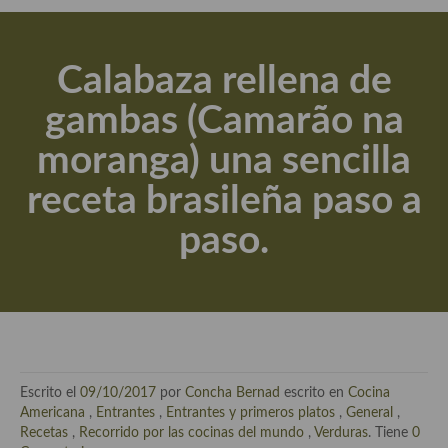
Actualidad y recomendaciones
Libros de cocina, repostería, gastronomía y más
Calabaza rellena de
Apuntes, estudios sobre temas interesantes e importantes
gambas (Camarão na
Aceite de Oliva Virgen Extra (AOVE)
moranga) una sencilla
Recetas maridadas con los mejores AOVES
receta brasileña paso a
Flores en la cocina recetas
paso.
Técnicas de emplatado
El mundo del vino y las bebidas
Tiendas especiales
En la mesa: menaje, vajilla, técnicas de emplatado, decoración
Escrito el
09/10/2017
por
Concha Bernad
escrito en
Cocina
Especias, hierbas, condimentos, espesantes y aditivos
Americana
,
Entrantes
,
Entrantes y primeros platos
,
General
,
Recetas
,
Recorrido por las cocinas del mundo
,
Verduras
. Tiene
0