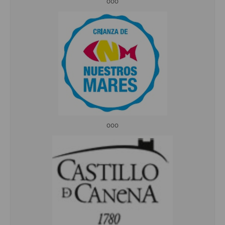
ooo
ooo