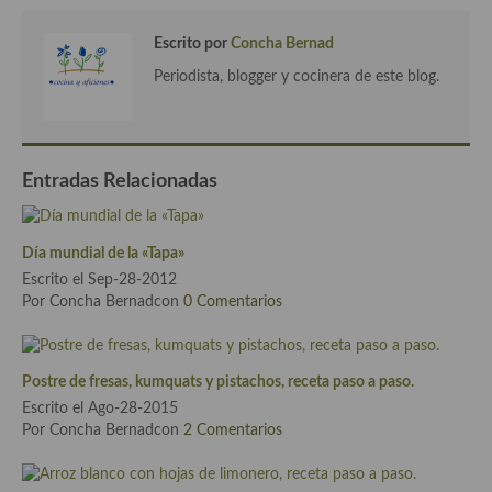
Cocina Andaluza
Escrito por
Concha Bernad
Periodista, blogger y cocinera de este blog.
Cocina Aragonesa
Cocina Asturiana
Cocina Balear
Entradas Relacionadas
Cocina Canaria
Día mundial de la «Tapa»
Cocina Castellana
Escrito el Sep-28-2012
Por Concha Bernadcon
0 Comentarios
Cocina Castilla – La Mancha
Cocina Catalana
Postre de fresas, kumquats y pistachos, receta paso a paso.
Cocina Extremeña
Escrito el Ago-28-2015
Por Concha Bernadcon
2 Comentarios
Cocina Gallega
Cocina Madrileña