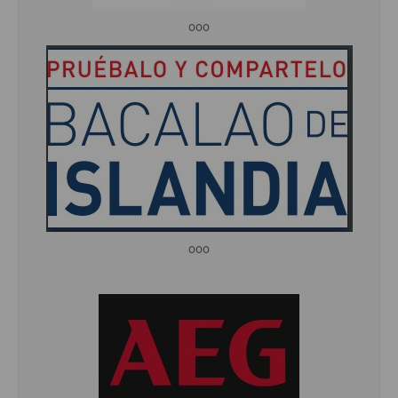
ooo
ooo