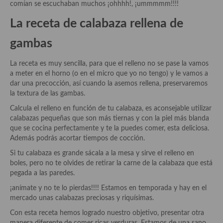
comían se escuchaban muchos ¡ohhhh!, ¡ummmmm!!!!
Aderezos, salsas, vinagretas, especias, hierbas aromáticas o
aditivos
La receta de calabaza rellena de
Especias, mezclas de especias
gambas
Hierbas aromáticas
La receta es muy sencilla, para que el relleno no se pase la vamos
a meter en el horno (o en el micro que yo no tengo) y le vamos a
Aceites
dar una precocción, así cuando la asemos rellena, preservaremos
la textura de las gambas.
Mojos y pastas
Calcula el relleno en función de tu calabaza, es aconsejable utilizar
Sales y polvos
calabazas pequeñas que son más tiernas y con la piel más blanda
que se cocina perfectamente y te la puedes comer, esta deliciosa.
Salsas y mojos
Además podrás acortar tiempos de cocción.
Si tu calabaza es grande sácala a la mesa y sirve el relleno en
Adobos
boles, pero no te olvides de retirar la carne de la calabaza que está
pegada a las paredes.
Aperitivos
¡anímate y no te lo pierdas!!!! Estamos en temporada y hay en el
Bebidas
mercado unas calabazas preciosas y riquísimas.
Con esta receta hemos logrado nuestro objetivo, presentar otra
Bocadillos, hamburguesas, sándwich, emparedados, tostas y