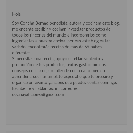
Cocina Luxemburgo
Hola
Cocina Polaca
Soy Concha Bernad periodista, autora y cocinera este blog,
Cocina portuguesa
me encanta escribir y cocinar, investigar productos de
todos los rincones del mundo e incorporarlos como
Cocina Rusa
ingredientes a nuestra cocina, por eso este blog es tan
variado, encontrarás recetas de más de 55 países
Cocina Sueca
diferentes.
Si necesitas una receta, apoyo en el lanzamiento y
Cocina Suiza
promoción de tus productos, textos gastronómicos,
consejos culinarios, un taller de cocina a tu medida,
Cocina Turca
aprender a cocinar un plato especial o que te prepare y
organice un evento ya sabes que puedes contar conmigo.
Escríbeme y hablamos, mi correo es:
cocinayaficiones@gmail.com