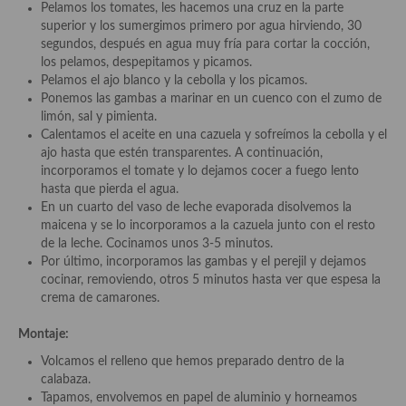
Pelamos los tomates, les hacemos una cruz en la parte
Cocina Azerí (Azerbaiyán)
superior y los sumergimos primero por agua hirviendo, 30
segundos, después en agua muy fría para cortar la cocción,
Cocina de Egipto
los pelamos, despepitamos y picamos.
Pelamos el ajo blanco y la cebolla y los picamos.
Cocina de Tunez
Ponemos las gambas a marinar en un cuenco con el zumo de
limón, sal y pimienta.
Cocina Oriental
Calentamos el aceite en una cazuela y sofreímos la cebolla y el
ajo hasta que estén transparentes. A continuación,
Cocina Tailandesa
incorporamos el tomate y lo dejamos cocer a fuego lento
hasta que pierda el agua.
Cocina Japonesa
En un cuarto del vaso de leche evaporada disolvemos la
maicena y se lo incorporamos a la cazuela junto con el resto
Cocina Vietnamita
de la leche. Cocinamos unos 3-5 minutos.
Por último, incorporamos las gambas y el perejil y dejamos
Cocina camboyana
cocinar, removiendo, otros 5 minutos hasta ver que espesa la
crema de camarones.
Cocina Coreana
Montaje:
Cocina HIndú
Volcamos el relleno que hemos preparado dentro de la
Cocina China
calabaza.
Tapamos, envolvemos en papel de aluminio y horneamos