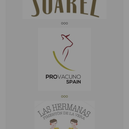
ooo
ooo