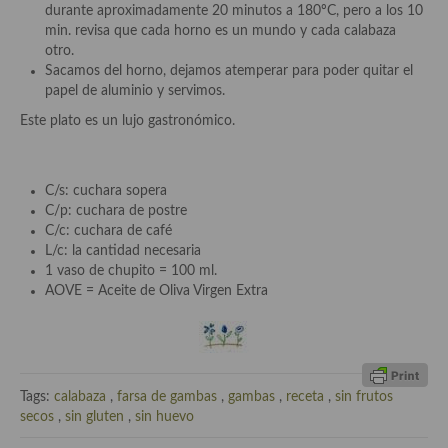
Cocina del Pacifico
durante aproximadamente 20 minutos a 180ºC, pero a los 10
min. revisa que cada horno es un mundo y cada calabaza
Cocina filipina
otro.
Sacamos del horno, dejamos atemperar para poder quitar el
Cocina de Hawái
papel de aluminio y servimos.
Este plato es un lujo gastronómico.
Cocina de Madagascar
Cocina Africana
C/s: cuchara sopera
Cocina Sudafrinaca
C/p: cuchara de postre
C/c: cuchara de café
Cocina del Congo
L/c: la cantidad necesaria
1 vaso de chupito = 100 ml.
Cocina Sefardí
AOVE = Aceite de Oliva Virgen Extra
Cocina Yoshoku
Cocina callejera
Tags:
calabaza
,
farsa de gambas
,
gambas
,
receta
,
sin frutos
Cocina fusión
secos
,
sin gluten
,
sin huevo
Cocinas de España