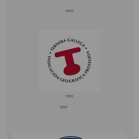
ooo
ooo
ooo