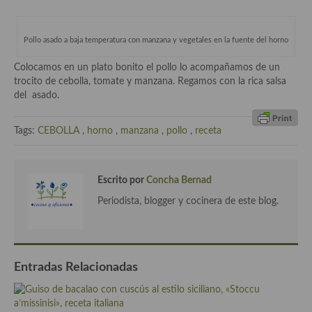
Plato principal
Pollo asado a baja temperatura con manzana y vegetales en la fuente del horno
Aves
Colocamos en un plato bonito el pollo lo acompañamos de un
trocito de cebolla, tomate y manzana. Regamos con la rica salsa
Carne
del asado.
Pescado y Marisco
Tags:
CEBOLLA
,
horno
,
manzana
,
pollo
,
receta
Postres y dulces
Postres con frutas
Escrito por
Concha Bernad
Quesos, recetas
Periodista, blogger y cocinera de este blog.
Salazones y encurtidos
Recetas Especiales
Entradas Relacionadas
Recetas de Cuaresma
Recetas maridadas con los mejores AOVES