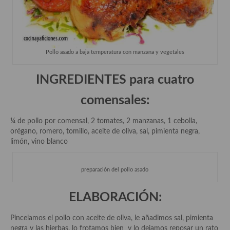
Aderezos, salsas, vinagretas, especias, hierbas aromáticas o
aditivos
Especias, mezclas de especias
Pollo asado a baja temperatura con manzana y vegetales
Hierbas aromáticas
INGREDIENTES para cuatro
Aceites
comensales:
Mojos y pastas
Sales y polvos
¼ de pollo por comensal, 2 tomates, 2 manzanas, 1 cebolla,
orégano, romero, tomillo, aceite de oliva, sal, pimienta negra,
Salsas y mojos
limón, vino blanco
Adobos
preparación del pollo asado
Aperitivos
ELABORACIÓN:
Bebidas
Pincelamos el pollo con aceite de oliva, le añadimos sal, pimienta
Bocadillos, hamburguesas, sándwich, emparedados, tostas y
negra y las hierbas, lo frotamos bien y lo dejamos reposar un rato