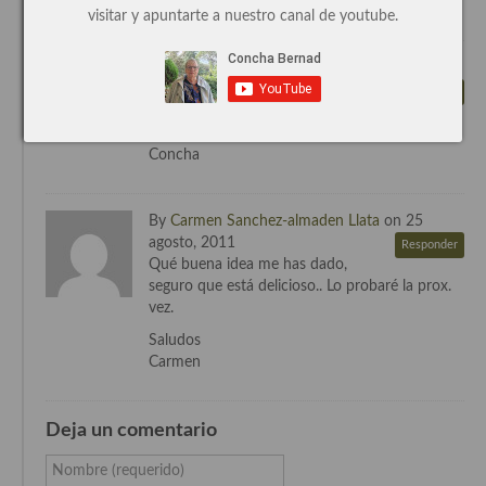
asi seguro que esta riquisimo,un beso!!
visitar y apuntarte a nuestro canal de youtube.
Cocina de Guatemala
By
Concha Bernad
on 25 agosto, 2011
Cocina de Nicaragua
A mi hija le encanta¡¡¡, se lo tengo
Responder
que hacer casi todas las semanas.
Cocina Ecuatoriana
Un beso
Concha
Cocina Jamaicana
Cocina Mexicana
By
Carmen Sanchez-almaden Llata
on 25
Cocina peruana
agosto, 2011
Responder
Qué buena idea me has dado,
Cocina de Oriente Medio
seguro que está delicioso.. Lo probaré la prox.
vez.
Cocina israelí
Saludos
Carmen
Cocina libanesa
Cocina Armenia
Deja un comentario
Cocina Siria
Nombre (requerido)