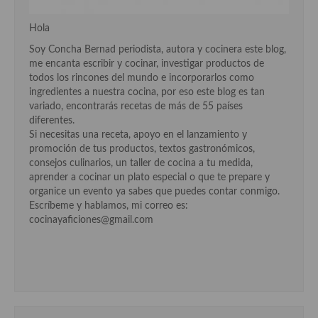
Cocina Andaluza
Hola
Soy Concha Bernad periodista, autora y cocinera este blog,
Cocina Aragonesa
me encanta escribir y cocinar, investigar productos de
todos los rincones del mundo e incorporarlos como
Cocina Asturiana
ingredientes a nuestra cocina, por eso este blog es tan
variado, encontrarás recetas de más de 55 países
Cocina Balear
diferentes.
Si necesitas una receta, apoyo en el lanzamiento y
Cocina Canaria
promoción de tus productos, textos gastronómicos,
consejos culinarios, un taller de cocina a tu medida,
Cocina Castellana
aprender a cocinar un plato especial o que te prepare y
organice un evento ya sabes que puedes contar conmigo.
Cocina Castilla – La Mancha
Escríbeme y hablamos, mi correo es:
cocinayaficiones@gmail.com
Cocina Catalana
Cocina Extremeña
Cocina Gallega
Cocina Madrileña