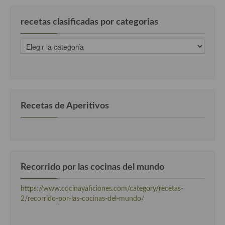
Cocina Danesa
recetas clasificadas por categorias
Cocina de la Republica Checa
recetas
Cocina de Polonia
clasificadas
por
Cocina de Ucrania
categorias
Cocina Eslovena
Recetas de Aperitivos
Cocina Francesa
Cocina Griega
Cocina Holandesa
Recorrido por las cocinas del mundo
Cocina Hungara
https://www.cocinayaficiones.com/category/recetas-
Cocina Irlanda
2/recorrido-por-las-cocinas-del-mundo/
Cocina Italiana