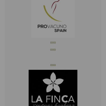
ooo
ooo
ooo