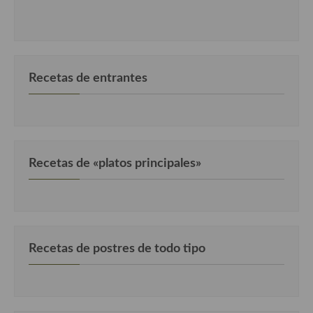
Cocina Luxemburgo
Cocina Polaca
Cocina portuguesa
Recetas de entrantes
Cocina Rusa
Cocina Sueca
Cocina Suiza
Recetas de «platos principales»
Cocina Turca
Recetas de postres de todo tipo