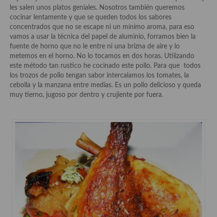
Historia de la gastronomía, platos celebres, cocineros, críticos,
les salen unos platos geniales. Nosotros también queremos
historias culinarias y otras cosas
cocinar lentamente y que se queden todos los sabores
concentrados que no se escape ni un mínimo aroma, para eso
Origen y evolución de la comida
vamos a usar la técnica del papel de aluminio, forramos bien la
fuente de horno que no le entre ni una brizna de aire y lo
Protocolo y buenas maneras.
metemos en el horno. No lo tocamos en dos horas. Utilizando
este método tan rustico he cocinado este pollo. Para que todos
Ocio – restaurantes, bares, tabernas
los trozos de pollo tengan sabor intercalamos los tomates, la
cebolla y la manzana entre medias. Es un pollo delicioso y queda
Viajes eno-gastro-turísticos
muy tierno, jugoso por dentro y crujiente por fuera.
En El Candelero
Las opiniones de la «Cocinera»
Prensa
Recetas
Acompañamientos
Airfryer recetas