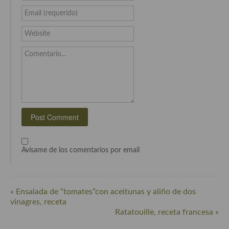
Cocina Azerí (Azerbaiyán)
Email (requerido)
Cocina de Egipto
Website
Cocina de Tunez
Comentario...
Cocina Oriental
Cocina Tailandesa
Cocina Japonesa
Cocina Vietnamita
Avísame de los comentarios por email
Cocina camboyana
Cocina Coreana
« Ensalada de “tomates”con aceitunas y aliño de dos
Cocina HIndú
vinagres, receta
Ratatouille, receta francesa »
Cocina China