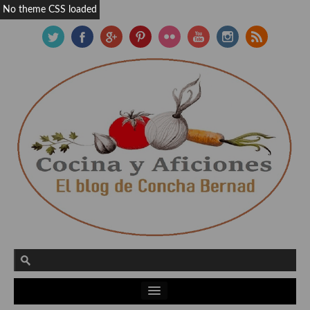
No theme CSS loaded