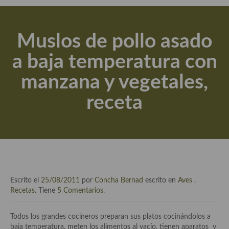
Actualidad y recomendaciones
Libros de cocina, repostería, gastronomía y más
Muslos de pollo asado
Apuntes, estudios sobre temas interesantes e importantes
a baja temperatura con
Aceite de Oliva Virgen Extra (AOVE)
manzana y vegetales,
Recetas maridadas con los mejores AOVES
receta
Flores en la cocina recetas
Técnicas de emplatado
El mundo del vino y las bebidas
Tiendas especiales
Escrito el
25/08/2011
por
Concha Bernad
escrito en
Aves
,
En la mesa: menaje, vajilla, técnicas de emplatado, decoración
Recetas
. Tiene
5 Comentarios
.
Especias, hierbas, condimentos, espesantes y aditivos
Todos los grandes cocineros preparan sus platos cocinándolos a
baja temperatura, meten los alimentos al vacío, tienen aparatos y