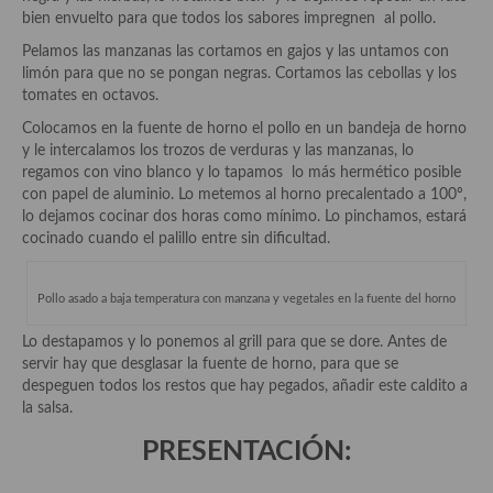
demás
bien envuelto para que todos los sabores impregnen al pollo.
Entrantes y primeros platos
Pelamos las manzanas las cortamos en gajos y las untamos con
limón para que no se pongan negras. Cortamos las cebollas y los
Ensaladas
tomates en octavos.
Colocamos en la fuente de horno el pollo en un bandeja de horno
Entrantes
y le intercalamos los trozos de verduras y las manzanas, lo
regamos con vino blanco y lo tapamos lo más hermético posible
Gazpachos, salmorejos, sopas y cremas frías
con papel de aluminio. Lo metemos al horno precalentado a 100º,
lo dejamos cocinar dos horas como mínimo. Lo pinchamos, estará
Quínoa
cocinado cuando el palillo entre sin dificultad.
Pasta
Pollo asado a baja temperatura con manzana y vegetales en la fuente del horno
Arroces Y fideuás
Lo destapamos y lo ponemos al grill para que se dore. Antes de
Legumbres y cereales
servir hay que desglasar la fuente de horno, para que se
despeguen todos los restos que hay pegados, añadir este caldito a
Cuscús
la salsa.
PRESENTACIÓN:
Huevos
Masas elaboradas con harina, pizzas, quiches y demás