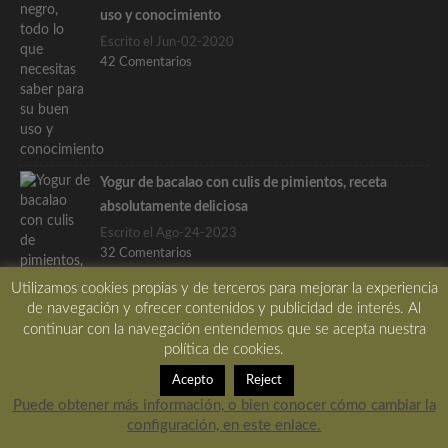
uso y conocimiento
Escrito el Jun-02-2020
42 Comentarios
Yogur de bacalao con culis de pimientos, receta
absolutamente deliciosa
Escrito el Ago-24-2023
32 Comentarios
Utilizamos cookies propias y de terceros para mejorar la experiencia
de navegación y ofrecer contenidos y publicidad de interés. Al
continuar con la navegación entendemos que se acepta nuestra
política de cookies.
Etiquetas
Acepto
Reject
aceite
ajo
ALIÑO
aperitivo
Apuntes
arroz
Puede obtener más información, o bien conocer cómo cambiar la
configuración, en este enlace.
bacalao
berenjena
calabacin
carne
CEBOLLA
crema