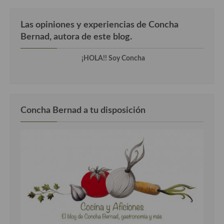
Cocina del Pacifico
Cocina filipina
Las opiniones y experiencias de Concha
Bernad, autora de este blog.
Cocina de Hawái
¡HOLA!! Soy Concha
Cocina de Madagascar
Cocina Africana
Cocina Sudafrinaca
Concha Bernad a tu disposición
Cocina del Congo
Cocina Sefardí
Cocina Yoshoku
Cocina callejera
Cocina fusión
Cocinas de España