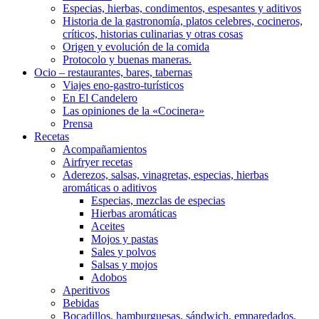
Especias, hierbas, condimentos, espesantes y aditivos
Historia de la gastronomía, platos celebres, cocineros,
críticos, historias culinarias y otras cosas
Origen y evolución de la comida
Protocolo y buenas maneras.
Ocio – restaurantes, bares, tabernas
Viajes eno-gastro-turísticos
En El Candelero
Las opiniones de la «Cocinera»
Prensa
Recetas
Acompañamientos
Airfryer recetas
Aderezos, salsas, vinagretas, especias, hierbas
aromáticas o aditivos
Especias, mezclas de especias
Hierbas aromáticas
Aceites
Mojos y pastas
Sales y polvos
Salsas y mojos
Adobos
Aperitivos
Bebidas
Bocadillos, hamburguesas, sándwich, emparedados,