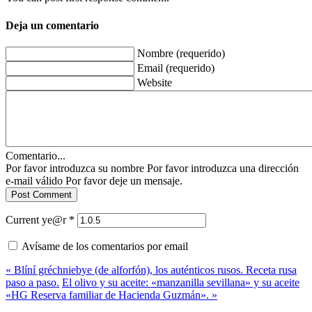
Deja un comentario
Nombre (requerido)
Email (requerido)
Website
Comentario...
Por favor introduzca su nombre
Por favor introduzca una dirección
e-mail válido
Por favor deje un mensaje.
Current ye@r
*
Avísame de los comentarios por email
« Blíní gréchniebye (de alforfón), los auténticos rusos. Receta rusa
paso a paso.
El olivo y su aceite: «manzanilla sevillana» y su aceite
«HG Reserva familiar de Hacienda Guzmán». »