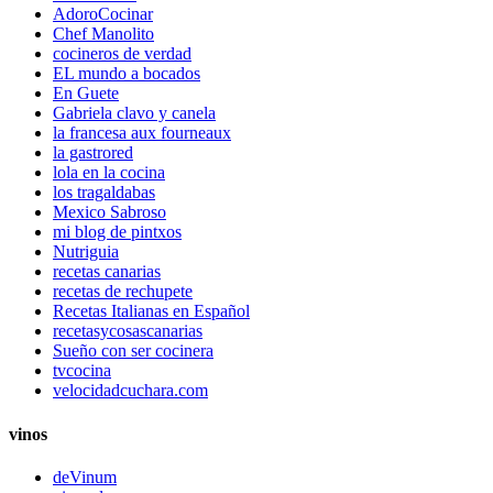
AdoroCocinar
Chef Manolito
cocineros de verdad
EL mundo a bocados
En Guete
Gabriela clavo y canela
la francesa aux fourneaux
la gastrored
lola en la cocina
los tragaldabas
Mexico Sabroso
mi blog de pintxos
Nutriguia
recetas canarias
recetas de rechupete
Recetas Italianas en Español
recetasycosascanarias
Sueño con ser cocinera
tvcocina
velocidadcuchara.com
vinos
deVinum