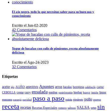
El ajo negro, todo lo que necesitas saber para su buen uso y
conocimiento
Escrito el Jun-02-2020
42 Comentarios
Yogur de bacalao con culis de pimientos, receta absolutamente
deliciosa
Escrito el Ago-24-2023
32 Comentarios
Etiquetas
Apuntes
aceite
aperitivo
arroz
carne
ALIÑO
bacalao
berenjena
ajo
calabacin
ensalada
CEBOLLA
crema
gambas
hierbas
limon
curry
gastrónomia
jamón
huevo
paso a paso
pollo
queso
manzana
patata
naranja
navidad
pimiento
receta
sin
recetas
SALSA
Recetas Especiales
setas
salmon
romero