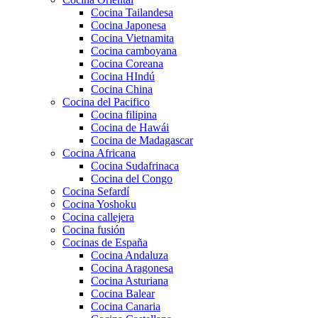
Cocina Tailandesa
Cocina Japonesa
Cocina Vietnamita
Cocina camboyana
Cocina Coreana
Cocina HIndú
Cocina China
Cocina del Pacifico
Cocina filipina
Cocina de Hawái
Cocina de Madagascar
Cocina Africana
Cocina Sudafrinaca
Cocina del Congo
Cocina Sefardí
Cocina Yoshoku
Cocina callejera
Cocina fusión
Cocinas de España
Cocina Andaluza
Cocina Aragonesa
Cocina Asturiana
Cocina Balear
Cocina Canaria