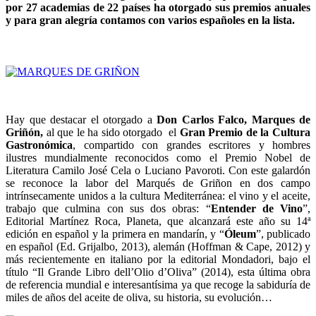
por 27 academias de 22 países ha otorgado sus premios anuales
y para gran alegría contamos con varios españoles en la lista.
Hay que destacar el otorgado a
Don Carlos Falco, Marques de
Griñón,
al que le ha sido otorgado el
Gran Premio de la Cultura
Gastronómica
, compartido con grandes escritores y hombres
ilustres mundialmente reconocidos como el Premio Nobel de
Literatura Camilo José Cela o Luciano Pavoroti. Con este galardón
se reconoce la labor del Marqués de Griñon en dos campo
intrínsecamente unidos a la cultura Mediterránea: el vino y el aceite,
trabajo que culmina con sus dos obras: “
Entender de Vino
”,
Editorial Martínez Roca, Planeta, que alcanzará este año su 14ª
edición en español y la primera en mandarín, y “
Óleum
”, publicado
en español (Ed. Grijalbo, 2013), alemán (Hoffman & Cape, 2012) y
más recientemente en italiano por la editorial Mondadori, bajo el
título “Il Grande Libro dell’Olio d’Oliva” (2014), esta última obra
de referencia mundial e interesantísima ya que recoge la sabiduría de
miles de años del aceite de oliva, su historia, su evolución…