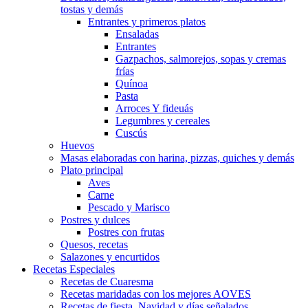
tostas y demás
Entrantes y primeros platos
Ensaladas
Entrantes
Gazpachos, salmorejos, sopas y cremas
frías
Quínoa
Pasta
Arroces Y fideuás
Legumbres y cereales
Cuscús
Huevos
Masas elaboradas con harina, pizzas, quiches y demás
Plato principal
Aves
Carne
Pescado y Marisco
Postres y dulces
Postres con frutas
Quesos, recetas
Salazones y encurtidos
Recetas Especiales
Recetas de Cuaresma
Recetas maridadas con los mejores AOVES
Recetas de fiesta, Navidad y días señalados