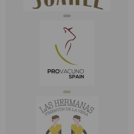
ooo
ooo