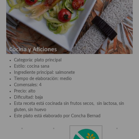
Plato principal
Aves
Carne
Pescado y Marisco
Categoría: plato principal
Postres y dulces
Estilo: cocina sana
Ingrediente principal: salmonete
Postres con frutas
Tiempo de elaboración: medio
Comensales: 4
Quesos, recetas
Precio: alto
Dificultad: baja
Salazones y encurtidos
Esta receta está cocinada sin frutos secos, sin lactosa, sin
gluten, sin huevo
Recetas Especiales
Este plato está elaborado por Concha Bernad
Recetas de Cuaresma
Recetas maridadas con los mejores AOVES