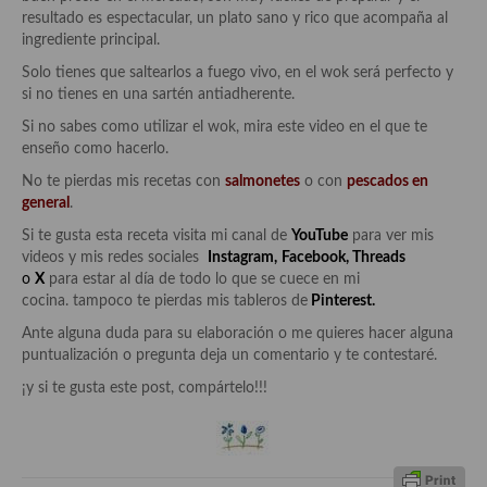
resultado es espectacular, un plato sano y rico que acompaña al
ingrediente principal.
Cocina Andaluza
Solo tienes que saltearlos a fuego vivo, en el wok será perfecto y
Cocina Aragonesa
si no tienes en una sartén antiadherente.
Si no sabes como utilizar el wok, mira este video en el que te
Cocina Asturiana
enseño como hacerlo.
Cocina Balear
No te pierdas mis recetas con
salmonetes
o con
pescados en
general
.
Cocina Canaria
Si te gusta esta receta visita mi canal de
YouTube
para ver mis
videos y mis redes sociales
Instagram
,
Facebook
,
Threads
Cocina Castellana
o
X
para estar al día de todo lo que se cuece en mi
cocina. tampoco te pierdas mis tableros de
Pinterest.
Cocina Castilla – La Mancha
Ante alguna duda para su elaboración o me quieres hacer alguna
Cocina Catalana
puntualización o pregunta deja un comentario y te contestaré.
¡y si te gusta este post, compártelo!!!
Cocina Extremeña
Cocina Gallega
Cocina Madrileña