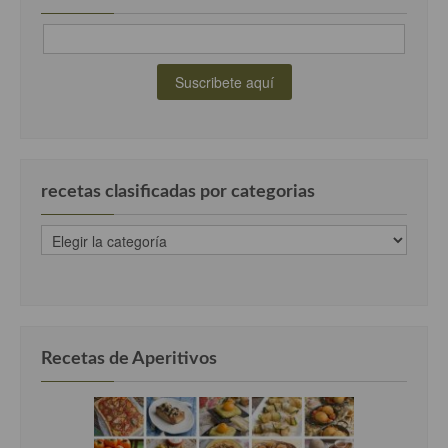
recetas clasificadas por categorias
recetas
clasificadas
por
categorias
Recetas de Aperitivos