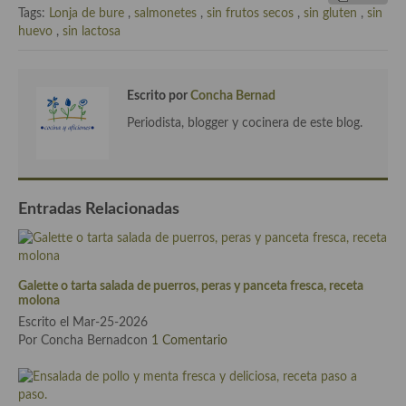
Tags:
Lonja de bure
,
salmonetes
,
sin frutos secos
,
sin gluten
,
sin
Cocina Murciana
huevo
,
sin lactosa
Cocina Navarra
Escrito por
Concha Bernad
Cocina Riojana
Periodista, blogger y cocinera de este blog.
Cocina Valenciana
Cocina Vasca
Entradas Relacionadas
Cocina Europea
Cocina Alemana
Cocina Austriaca
Galette o tarta salada de puerros, peras y panceta fresca, receta
molona
Cocina Belga
Escrito el Mar-25-2026
Por Concha Bernadcon
1 Comentario
Cocina Britanica
Cocina Bulgara