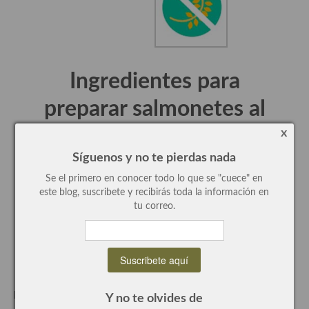
Recetas de fiesta, Navidad y días señalados
Resumen tematicos de recetas
Ingredientes para
Cocinas del mundo
preparar
salmonetes al
Cocina Americana
horno sobre espaguetis
Cocina Argentina
x
Síguenos y no te pierdas nada
de
calabacín
para cuatro
Cocina Brasileña
Se el primero en conocer todo lo que se "cuece" en
comensales
Cocina colombiana
este blog, suscribete y recibirás toda la información en
tu correo.
Cocina Cajún y Creole
Salmonetes, 2
Calabacines, 2 uno amarillo y otro verde
Cocina Venezolana
Limón, 1 exprimido
Sal
Cocina Cubana
Tomates cherrys
Mezcla de especias:
Y no te olvides de
Cocina de Estados Unidos