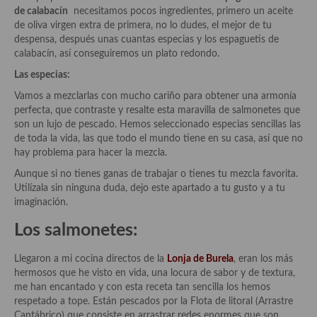
Historia de la gastronomía, platos celebres, cocineros, críticos,
de
calabacín
necesitamos pocos ingredientes, primero un aceite
historias culinarias y otras cosas
de oliva virgen extra de primera, no lo dudes, el mejor de tu
despensa, después unas cuantas especias y los espaguetis de
Origen y evolución de la comida
calabacín, así conseguiremos un plato redondo.
Protocolo y buenas maneras.
Las especias:
Vamos a mezclarlas con mucho cariño para obtener una armonía
Ocio – restaurantes, bares, tabernas
perfecta, que contraste y resalte esta maravilla de salmonetes que
son un lujo de pescado. Hemos seleccionado especias sencillas las
Viajes eno-gastro-turísticos
de toda la vida, las que todo el mundo tiene en su casa, así que no
hay problema para hacer la mezcla.
En El Candelero
Aunque si no tienes ganas de trabajar o tienes tu mezcla favorita.
Las opiniones de la «Cocinera»
Utilízala sin ninguna duda, dejo este apartado a tu gusto y a tu
imaginación.
Prensa
Los salmonetes:
Recetas
Llegaron a mi cocina directos de la
Lonja de Burela
, eran los más
Acompañamientos
hermosos que he visto en vida, una locura de sabor y de textura,
me han encantado y con esta receta tan sencilla los hemos
Airfryer recetas
respetado a tope. Están pescados por la Flota de litoral (Arrastre
Cantábrico) que consiste en arrastrar redes enormes que son