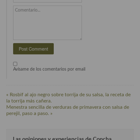
Cocina Luxemburgo
Comentario...
Cocina Polaca
Cocina portuguesa
Cocina Rusa
Cocina Sueca
Cocina Suiza
Avísame de los comentarios por email
Cocina Turca
« Rosbif al ajo negro sobre torrija de su salsa, la receta de
la torrija más cañera.
Menestra sencilla de verduras de primavera con salsa de
perejil, paso a paso. »
Las opiniones y experiencias de Concha