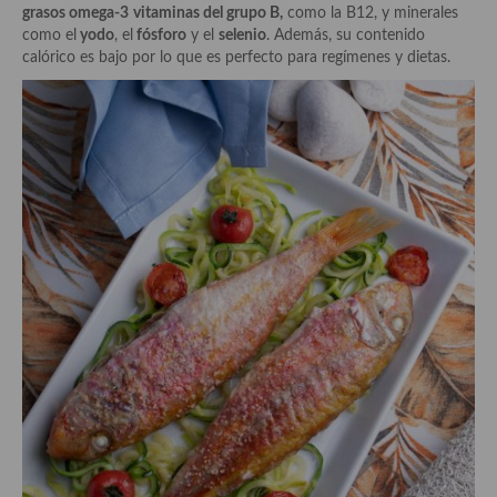
demás
grasos omega-3
vitaminas del grupo B,
como la B12, y minerales
como el
yodo
, el
fósforo
y el
selenio
. Además, su contenido
Entrantes y primeros platos
calórico es bajo por lo que es perfecto para regímenes y dietas.
Ensaladas
Entrantes
Gazpachos, salmorejos, sopas y cremas frías
Quínoa
Pasta
Arroces Y fideuás
Legumbres y cereales
Cuscús
Huevos
Masas elaboradas con harina, pizzas, quiches y demás