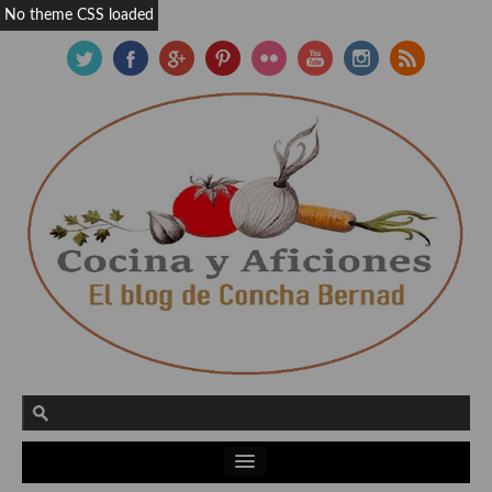
No theme CSS loaded