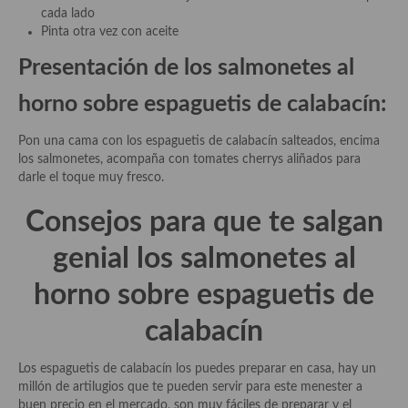
Cocina del Pacifico
cada lado
Pinta otra vez con aceite
Cocina filipina
Presentación de los
salmonetes al
Cocina de Hawái
horno sobre espaguetis de
calabacín:
Cocina de Madagascar
Pon una cama con los espaguetis de calabacín salteados, encima
Cocina Africana
los salmonetes, acompaña con tomates cherrys aliñados para
darle el toque muy fresco.
Cocina Sudafrinaca
Consejos para que te salgan
Cocina del Congo
genial los
salmonetes al
Cocina Sefardí
horno sobre espaguetis de
Cocina Yoshoku
calabacín
Cocina callejera
Los espaguetis de calabacín los puedes preparar en casa, hay un
Cocina fusión
millón de artilugios que te pueden servir para este menester a
buen precio en el mercado, son muy fáciles de preparar y el
Cocinas de España