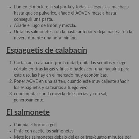
Cocina Azerí (Azerbaiyán)
Pon en el mortero la sal gorda y todas las especias, machaca
hasta que se pulverice, añade el AOVE y mezcla hasta
Cocina de Egipto
conseguir una pasta.
Añade el jugo de limón y mezcla.
Cocina de Tunez
Unta los salmonetes con la pasta anterior y deja macerar en la
nevera durante una hora mínimo.
Cocina Oriental
Espaguetis de calabacín
Cocina Tailandesa
Corta cada calabacín por la mitad, quita las semillas y luego
Cocina Japonesa
córtalo en tiras largas y finas o hazlos con una maquina para
este uso, las hay en el mercado muy económicas.
Cocina Vietnamita
Poner AOVE en una sartén, cuando este muy caliente añadir
los espaguetis y saltearlos a fuego vivo.
Cocina camboyana
condimentar con la mezcla de especias y con sal,
generosamente.
Cocina Coreana
El salmonete
Cocina HIndú
Cambia el horno a grill
Cocina China
Pinta con aceite los salmonetes
Mete los salmonetes debajo del calor tres/cuatro minutos por