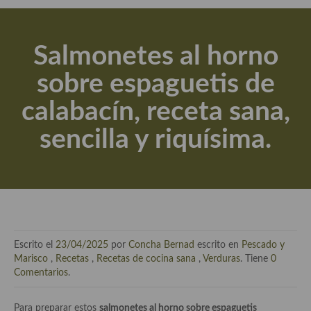
Actualidad y recomendaciones
Libros de cocina, repostería, gastronomía y más
Salmonetes al horno
Apuntes, estudios sobre temas interesantes e importantes
sobre espaguetis de
Aceite de Oliva Virgen Extra (AOVE)
calabacín, receta sana,
Recetas maridadas con los mejores AOVES
sencilla y riquísima.
Flores en la cocina recetas
Técnicas de emplatado
El mundo del vino y las bebidas
Tiendas especiales
Escrito el
23/04/2025
por
Concha Bernad
escrito en
Pescado y
En la mesa: menaje, vajilla, técnicas de emplatado, decoración
Marisco
,
Recetas
,
Recetas de cocina sana
,
Verduras
. Tiene
0
Comentarios
.
Especias, hierbas, condimentos, espesantes y aditivos
Para preparar estos
salmonetes al horno sobre espaguetis