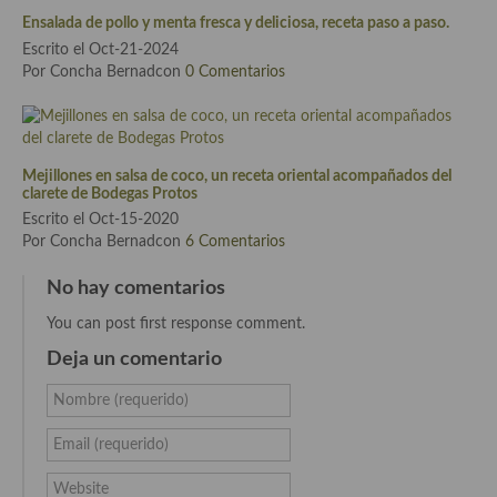
Ensalada de pollo y menta fresca y deliciosa, receta paso a paso.
Cocina Danesa
Escrito el Oct-21-2024
Cocina de la Republica Checa
Por Concha Bernadcon
0 Comentarios
Cocina de Polonia
Cocina de Ucrania
Mejillones en salsa de coco, un receta oriental acompañados del
clarete de Bodegas Protos
Cocina Eslovena
Escrito el Oct-15-2020
Por Concha Bernadcon
6 Comentarios
Cocina Francesa
No hay comentarios
Cocina Griega
You can post first response comment.
Cocina Holandesa
Deja un comentario
Cocina Hungara
Nombre (requerido)
Cocina Irlanda
Email (requerido)
Cocina Italiana
Website