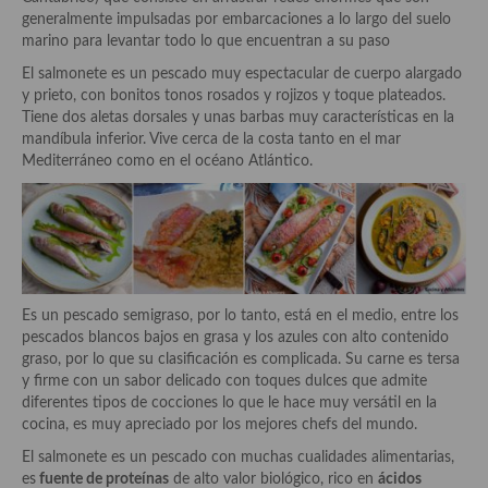
Aderezos, salsas, vinagretas, especias, hierbas aromáticas o
generalmente impulsadas por embarcaciones a lo largo del suelo
aditivos
marino para levantar todo lo que encuentran a su paso
El salmonete es un pescado muy espectacular de cuerpo alargado
Especias, mezclas de especias
y prieto, con bonitos tonos rosados y rojizos y toque plateados.
Tiene dos aletas dorsales y unas barbas muy características en la
Hierbas aromáticas
mandíbula inferior. Vive cerca de la costa tanto en el mar
Mediterráneo como en el océano Atlántico.
Aceites
Mojos y pastas
Sales y polvos
Salsas y mojos
Es un pescado semigraso, por lo tanto, está en el medio, entre los
pescados blancos bajos en grasa y los azules con alto contenido
Adobos
graso, por lo que su clasificación es complicada. Su carne es tersa
y firme con un sabor delicado con toques dulces que admite
Aperitivos
diferentes tipos de cocciones lo que le hace muy versátil en la
cocina, es muy apreciado por los mejores chefs del mundo.
Bebidas
El salmonete es un pescado con muchas cualidades alimentarias,
Bocadillos, hamburguesas, sándwich, emparedados, tostas y
es
fuente de proteínas
de alto valor biológico, rico en
ácidos