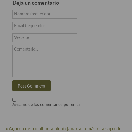
Deja un comentario
Cocina Danesa
Nombre (requerido)
Cocina de la Republica Checa
Email (requerido)
Cocina de Polonia
Website
Cocina de Ucrania
Comentario...
Cocina Eslovena
Cocina Francesa
Cocina Griega
Cocina Holandesa
Cocina Hungara
Avísame de los comentarios por email
Cocina Irlanda
Cocina Italiana
« Açorda de bacalhau à alentejana» a la más rica sopa de