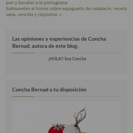
pan y bacalao a la portuguesa
Cocina Luxemburgo
Salmonetes al horno sobre espaguetis de calabacín, receta
sana, sencilla y riquísima. »
Cocina Polaca
Cocina portuguesa
Las opiniones y experiencias de Concha
Cocina Rusa
Bernad, autora de este blog.
Cocina Sueca
¡HOLA!! Soy Concha
Cocina Suiza
Cocina Turca
Concha Bernad a tu disposición