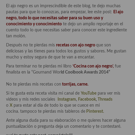
Cocina del Pacifico
El ajo negro es un imprescindible de este blog, te dejo muchas
pautas para que lo conozcas, para empezar, lee este post:
El ajo
Cocina filipina
negro, todo lo que necesitas saber para su buen uso y
conocimiento y conocimiento
te dejo un amplio reportaje en el
Cocina de Hawái
cuento todo lo que necesitas saber para conocer este ingrediente
tan molón.
Cocina de Madagascar
Después no te pierdas mis
recetas con ajo negro
que son
Cocina Africana
deliciosas y las tienes para todos los gustos y sabores. Me gustan
mucho y estoy segura de que te van a encantar.
Cocina Sudafrinaca
Para terminar no te pierdas mi libro
‘Cocina con ajo negro’,
fue
finalista en la “Gournand Wor
ld Coolbook Awards 2014”
Cocina del Congo
No te pierdas mis recetas con
torrijas,
carne
.
Cocina Sefardí
Si te gusta esta receta visita mi canal de
YouTube
para ver mis
Cocina Yoshoku
videos y mis redes sociales
Instagram
,
Facebook
,
Threads
o
X
para estar al día de todo lo que se cuece en mi
Cocina callejera
cocina. tampoco te pierdas mis tableros de
Pinterest.
Ante alguna duda para su elaboración o me quieres hacer alguna
Cocina fusión
puntualización o pregunta deja un comentario y te contestaré.
Cocinas de España