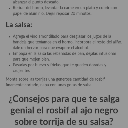
alcanzar el punto deseado.
Cocina Azerí (Azerbaiyán)
Retirar del horno, levantar la carne en un plato y cubrir con
papel de aluminio. Dejar reposar 20 minutos.
Cocina de Egipto
La salsa:
Cocina de Tunez
Agrega el vino amontillado para desglasar los jugos de la
Cocina Oriental
bandeja que teníamos en el horno, incorpora el resto del aliño.
dale un hervor para que evapore el alcohol.
Cocina Tailandesa
Empapa en la salsa las rebanadas de pan, déjalas infusionar
para que mojen bien.
Cocina Japonesa
Pasarlas por huevo y fríelas, que te queden doradas y
crujientes
Cocina Vietnamita
Monta sobre las torrijas una generosa cantidad de rosbif
Cocina camboyana
finamente cortado, napa con unas gotas de salsa.
Cocina Coreana
¿Consejos para que te salga
Cocina HIndú
genial el rosbif al ajo negro
Cocina China
sobre torrija de su salsa?