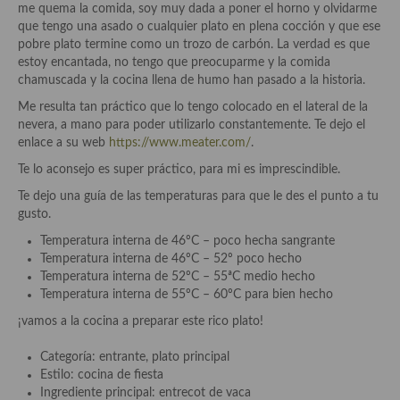
demás
me quema la comida, soy muy dada a poner el horno y olvidarme
que tengo una asado o cualquier plato en plena cocción y que ese
Entrantes y primeros platos
pobre plato termine como un trozo de carbón. La verdad es que
estoy encantada, no tengo que preocuparme y la comida
Ensaladas
chamuscada y la cocina llena de humo han pasado a la historia.
Me resulta tan práctico que lo tengo colocado en el lateral de la
Entrantes
nevera, a mano para poder utilizarlo constantemente. Te dejo el
enlace a su web
https://www.meater.com/
.
Gazpachos, salmorejos, sopas y cremas frías
Te lo aconsejo es super práctico, para mi es imprescindible.
Quínoa
Te dejo una guía de las temperaturas para que le des el punto a tu
gusto.
Pasta
Temperatura interna de 46ºC – poco hecha sangrante
Arroces Y fideuás
Temperatura interna de 46ºC – 52º poco hecho
Temperatura interna de 52ºC – 55ªC medio hecho
Legumbres y cereales
Temperatura interna de 55ºC – 60ºC para bien hecho
¡vamos a la cocina a preparar este rico plato!
Cuscús
Categoría: entrante, plato principal
Huevos
Estilo: cocina de fiesta
Ingrediente principal: entrecot de vaca
Masas elaboradas con harina, pizzas, quiches y demás