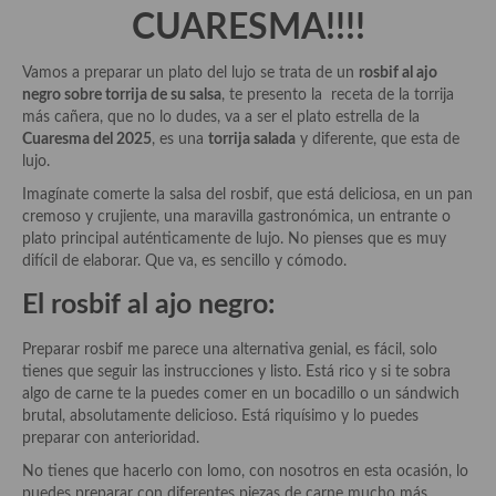
Historia de la gastronomía, platos celebres, cocineros, críticos,
CUARESMA!!!!
historias culinarias y otras cosas
Origen y evolución de la comida
Vamos a preparar un plato del lujo se trata de un
rosbif al ajo
negro sobre torrija de su salsa
, te presento la receta de la torrija
Protocolo y buenas maneras.
más cañera, que no lo dudes, va a ser el plato estrella de la
Cuaresma del 2025
, es una
torrija salada
y diferente, que esta de
Ocio – restaurantes, bares, tabernas
lujo.
Imagínate comerte la salsa del rosbif, que está deliciosa, en un pan
Viajes eno-gastro-turísticos
cremoso y crujiente, una maravilla gastronómica, un entrante o
plato principal auténticamente de lujo. No pienses que es muy
En El Candelero
difícil de elaborar. Que va, es sencillo y cómodo.
Las opiniones de la «Cocinera»
El rosbif al ajo negro:
Prensa
Preparar rosbif me parece una alternativa genial, es fácil, solo
tienes que seguir las instrucciones y listo. Está rico y si te sobra
Recetas
algo de carne te la puedes comer en un bocadillo o un sándwich
brutal, absolutamente delicioso. Está riquísimo y lo puedes
Acompañamientos
preparar con anterioridad.
Airfryer recetas
No tienes que hacerlo con lomo, con nosotros en esta ocasión, lo
puedes preparar con diferentes piezas de carne mucho más