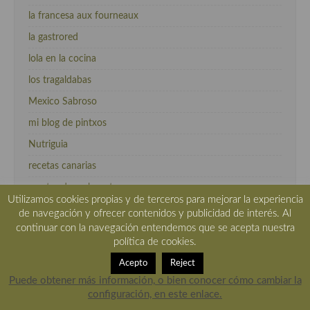
la francesa aux fourneaux
la gastrored
lola en la cocina
los tragaldabas
Mexico Sabroso
mi blog de pintxos
Nutriguia
recetas canarias
recetas de rechupete
Utilizamos cookies propias y de terceros para mejorar la experiencia
Recetas Italianas en Español
de navegación y ofrecer contenidos y publicidad de interés. Al
continuar con la navegación entendemos que se acepta nuestra
recetasycosascanarias
política de cookies.
Sueño con ser cocinera
Acepto
Reject
tvcocina
Puede obtener más información, o bien conocer cómo cambiar la
configuración, en este enlace.
velocidadcuchara.com