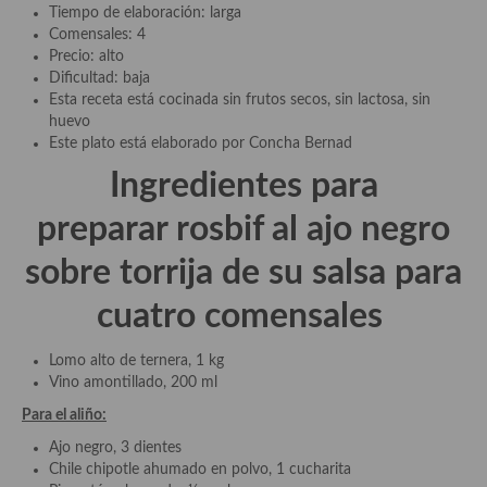
Tiempo de elaboración: larga
Comensales: 4
Plato principal
Precio: alto
Dificultad: baja
Aves
Esta receta está cocinada sin frutos secos, sin lactosa, sin
huevo
Carne
Este plato está elaborado por Concha Bernad
Pescado y Marisco
Ingredientes para
Postres y dulces
preparar rosbif al ajo negro
Postres con frutas
sobre torrija de su salsa para
Quesos, recetas
cuatro comensales
Salazones y encurtidos
Lomo alto de ternera, 1 kg
Vino amontillado, 200 ml
Recetas Especiales
Para el aliño:
Recetas de Cuaresma
Ajo negro, 3 dientes
Chile chipotle ahumado en polvo, 1 cucharita
Recetas maridadas con los mejores AOVES