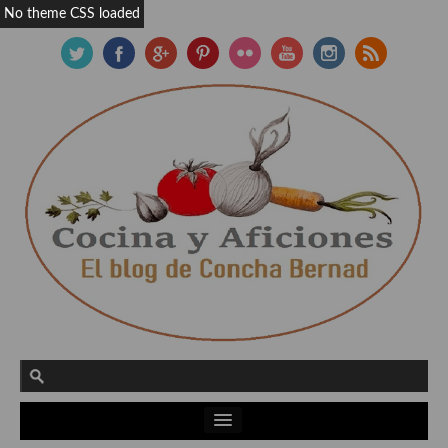
No theme CSS loaded