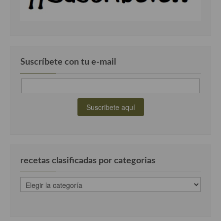
Suscríbete con tu e-mail
recetas clasificadas por categorias
recetas
clasificadas
por
categorias