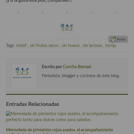
¡y si te gusta este post, compártelo!!!
Cocina Andaluza
Cocina Aragonesa
Cocina Asturiana
Tags:
rosbif
,
sin frutos secos
,
sin huevo
,
sin lactosa
,
torrija
Cocina Balear
Cocina Canaria
Escrito por
Concha Bernad
Cocina Castellana
Periodista, blogger y cocinera de este blog.
Cocina Castilla – La Mancha
Cocina Catalana
Entradas Relacionadas
Cocina Extremeña
Cocina Gallega
Mermelada de pimientos rojos asados, el acompañamiento
Cocina Madrileña