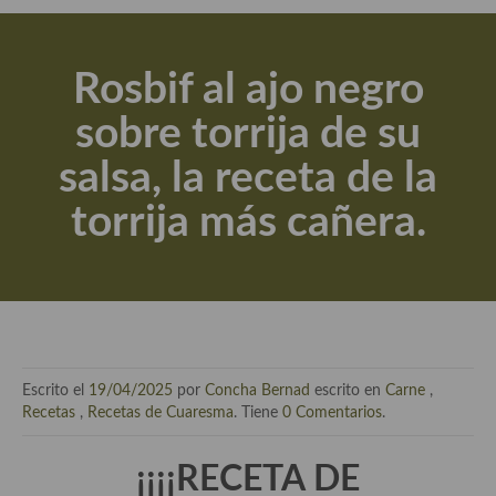
Actualidad y recomendaciones
Libros de cocina, repostería, gastronomía y más
Rosbif al ajo negro
Apuntes, estudios sobre temas interesantes e importantes
sobre torrija de su
Aceite de Oliva Virgen Extra (AOVE)
salsa, la receta de la
Recetas maridadas con los mejores AOVES
torrija más cañera.
Flores en la cocina recetas
Técnicas de emplatado
El mundo del vino y las bebidas
Tiendas especiales
Escrito el
19/04/2025
por
Concha Bernad
escrito en
Carne
,
En la mesa: menaje, vajilla, técnicas de emplatado, decoración
Recetas
,
Recetas de Cuaresma
. Tiene
0 Comentarios
.
Especias, hierbas, condimentos, espesantes y aditivos
¡¡¡¡RECETA DE