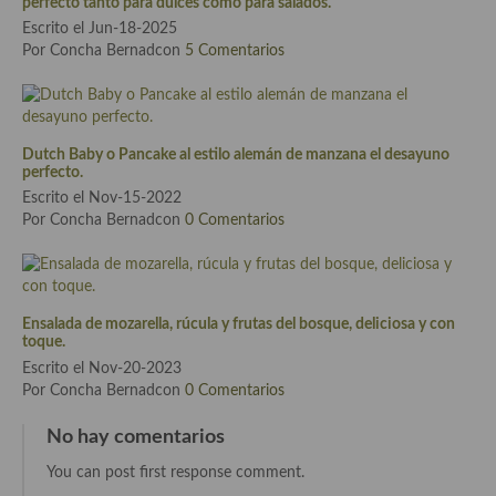
perfecto tanto para dulces como para salados.
Escrito el Jun-18-2025
Cocina Murciana
Por Concha Bernadcon
5 Comentarios
Cocina Navarra
Cocina Riojana
Dutch Baby o Pancake al estilo alemán de manzana el desayuno
Cocina Valenciana
perfecto.
Escrito el Nov-15-2022
Cocina Vasca
Por Concha Bernadcon
0 Comentarios
Cocina Europea
Cocina Alemana
Ensalada de mozarella, rúcula y frutas del bosque, deliciosa y con
toque.
Cocina Austriaca
Escrito el Nov-20-2023
Cocina Belga
Por Concha Bernadcon
0 Comentarios
Cocina Britanica
No hay comentarios
You can post first response comment.
Cocina Bulgara