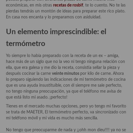
Aderezos, salsas, vinagretas, especias, hierbas aromáticas o
económicas, en mis otras
recetas de rosbif
, te lo cuento. No te las
aditivos
pierdas tendrás un montón de ideas para preparar este rico plato.
En casa nos encanta y lo preparamos con asiduidad.
Especias, mezclas de especias
Un elemento imprescindible: el
Hierbas aromáticas
termómetro
Aceites
Yo siempre lo había preparado con la receta de un ex – amiga,
Mojos y pastas
hace más de un siglo que no la veo ni tengo ninguna relación con
ella, que era galesa y me dio la receta, consistía sellar la pieza y
Sales y polvos
después cocinar la carne
veinte minutos
por kilo de carne. Ahora
lo preparo siguiendo las indicaciones de mi termómetro de cocina
Salsas y mojos
que es una ayuda insustituible, con él siempre me sale perfecto,
no tengo ninguna preocupación, ya que el teléfono me avisa de
Adobos
que está listo mi asado. ¡perfecto!
Aperitivos
Tienes en el mercado muchas opciones, pero yo tengo mi favorito
se trata de MAETER, El termómetro perfecto, va sincronizado con
Bebidas
mi teléfono móvil y mi vida es mucho más sencilla.
Bocadillos, hamburguesas, sándwich, emparedados, tostas y
No tengo que preocuparme de nada y ¡¡ohh mon dieu!!!! ya no se