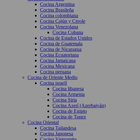
Cocina Argentina
Cocina Brasileña
Cocina colombiana
Cocina Cajún y Creole
Cocina Venezolana
Cocina Cubana
Cocina de Estados Unidos
Cocina de Guatemala
Cocina de Nicaragua
Cocina Ecuatoriana
Cocina Jamaicana
Cocina Mexicana
Cocina peruana
Cocina de Oriente Medio
Cocina israelí
Cocina libanesa
Cocina Armenia
Cocina Siria
Cocina Azerí (Azerbaiyán)
Cocina de Egipto
Cocina de Tunez
Cocina Oriental
Cocina Tailandesa
Cocina Japonesa
Cocina Vietnamita