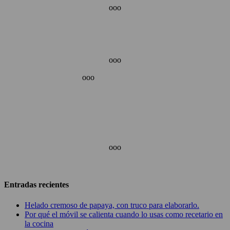
ooo
ooo
ooo
ooo
Entradas recientes
Helado cremoso de papaya, con truco para elaborarlo.
Por qué el móvil se calienta cuando lo usas como recetario en
la cocina