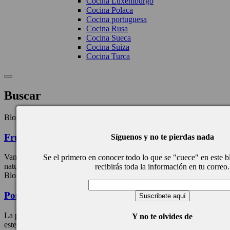
Cocina Luxemburgo
Cocina Polaca
Cocina portuguesa
Cocina Rusa
Cocina Sueca
Cocina Suiza
Cocina Turca
Buscar
Blog Post
Frutas al almíbar de champán, receta
Síguenos y no te pierdas nada
Vamos a presentar un contraste de frutas, unas cocinadas y otras al
Se el primero en conocer todo lo que se "cuece" en este b
natural, pero todas al dente, crujientes ...
recibirás toda la información en tu correo.
Blog Post
Postre “brûlée” de maracuyá, receta
La palabra “brûlée” significa quemado, por lo que el nombre de
Y no te olvides de
este riquísimo postre es “postre quemado de ...