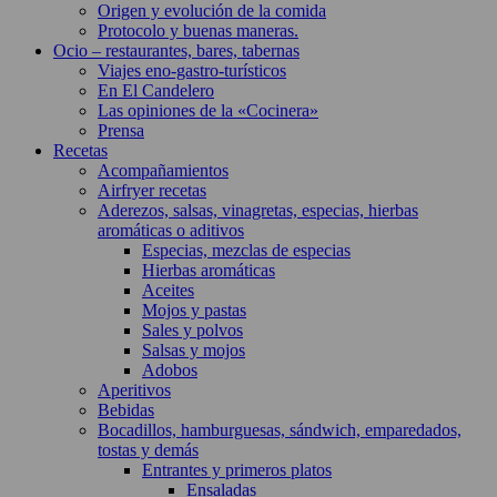
Origen y evolución de la comida
Protocolo y buenas maneras.
Ocio – restaurantes, bares, tabernas
Viajes eno-gastro-turísticos
En El Candelero
Las opiniones de la «Cocinera»
Prensa
Recetas
Acompañamientos
Airfryer recetas
Aderezos, salsas, vinagretas, especias, hierbas
aromáticas o aditivos
Especias, mezclas de especias
Hierbas aromáticas
Aceites
Mojos y pastas
Sales y polvos
Salsas y mojos
Adobos
Aperitivos
Bebidas
Bocadillos, hamburguesas, sándwich, emparedados,
tostas y demás
Entrantes y primeros platos
Ensaladas