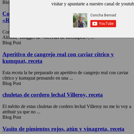
Blog Post
visitar y apuntarte a nuestro canal de youtu
Comer bien a diario, el libro de Alfonso López
«Recetas de Rechupete»
Comer bien a diario es el libro de recetas de Alfonso López
Alonso, Blogger de «Recetas de Rechupete», ...
Blog Post
Aperitivo de cangrejo real con caviar cítrico y
kumquat, receta
Esta receta la he preparado un aperitivo de cangrejo real con caviar
cítrico y kumquat pensando en una ...
Blog Post
chuletas de cordero lechal Villeroy, receta
El mérito de estas chuletas de cordero lechal Villeroy no me lo voy a
atribuir ya que no ...
Blog Post
Vasito de pimientos rojos, atún y vinagreta, receta