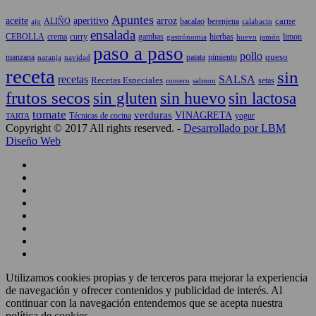
Apuntes
aceite
aperitivo
arroz
carne
ALIÑO
bacalao
berenjena
ajo
calabacin
ensalada
CEBOLLA
crema
gambas
hierbas
limon
curry
gastrónomia
jamón
huevo
paso a paso
pollo
queso
manzana
patata
naranja
navidad
pimiento
receta
sin
recetas
SALSA
Recetas Especiales
setas
salmon
romero
frutos secos
sin gluten
sin huevo
sin lactosa
tomate
verduras
VINAGRETA
TARTA
Técnicas de cocina
yogur
Copyright © 2017 All rights reserved. -
Desarrollado por LBM
Diseño Web
Utilizamos cookies propias y de terceros para mejorar la experiencia
de navegación y ofrecer contenidos y publicidad de interés. Al
continuar con la navegación entendemos que se acepta nuestra
política de cookies.