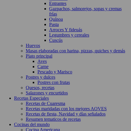
Entrantes
Gazpachos, salmorejos, sopas y cremas
frías
Quínoa
Pasta
Arroces Y fideuás
Legumbres y cereales
Cuscús
Huevos
Masas elaboradas con harina, pizzas, quiches y demás
Plato principal
Aves
Carne
Pescado y Marisco
Postres y dulces
Postres con frutas
Quesos, recetas
Salazones y encurtidos
Recetas Especiales
Recetas de Cuaresma
Recetas maridadas con los mejores AOVES
Recetas de fiesta, Navidad y días señalados
Resumen tematicos de recetas
Cocinas del mundo
Cocina Americana