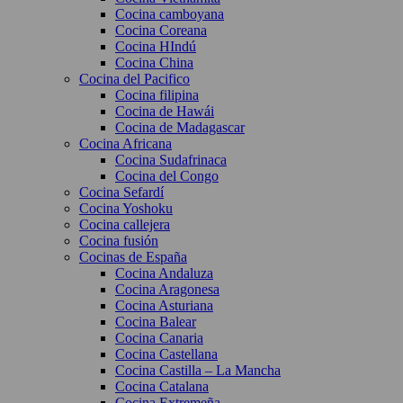
Cocina camboyana
Cocina Coreana
Cocina HIndú
Cocina China
Cocina del Pacifico
Cocina filipina
Cocina de Hawái
Cocina de Madagascar
Cocina Africana
Cocina Sudafrinaca
Cocina del Congo
Cocina Sefardí
Cocina Yoshoku
Cocina callejera
Cocina fusión
Cocinas de España
Cocina Andaluza
Cocina Aragonesa
Cocina Asturiana
Cocina Balear
Cocina Canaria
Cocina Castellana
Cocina Castilla – La Mancha
Cocina Catalana
Cocina Extremeña