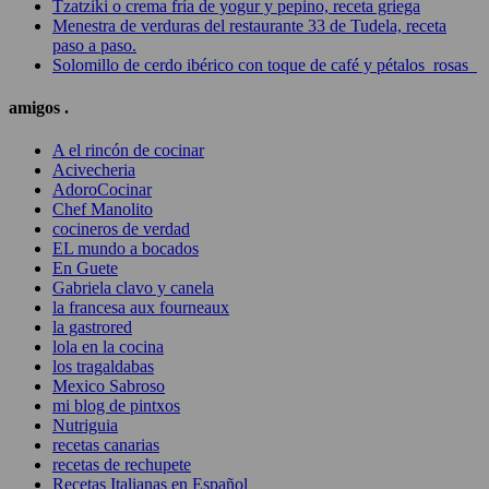
Tzatziki o crema fría de yogur y pepino, receta griega
Menestra de verduras del restaurante 33 de Tudela, receta
paso a paso.
Solomillo de cerdo ibérico con toque de café y pétalos rosas
amigos .
A el rincón de cocinar
Acivecheria
AdoroCocinar
Chef Manolito
cocineros de verdad
EL mundo a bocados
En Guete
Gabriela clavo y canela
la francesa aux fourneaux
la gastrored
lola en la cocina
los tragaldabas
Mexico Sabroso
mi blog de pintxos
Nutriguia
recetas canarias
recetas de rechupete
Recetas Italianas en Español