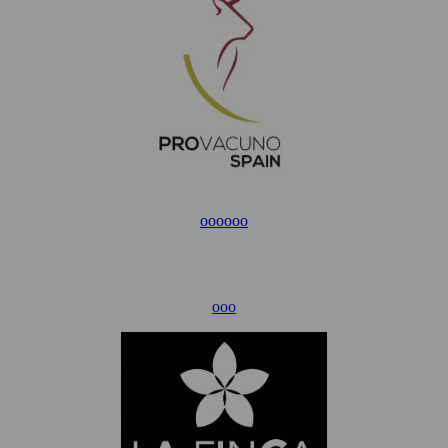
ooo
ooo
ooo