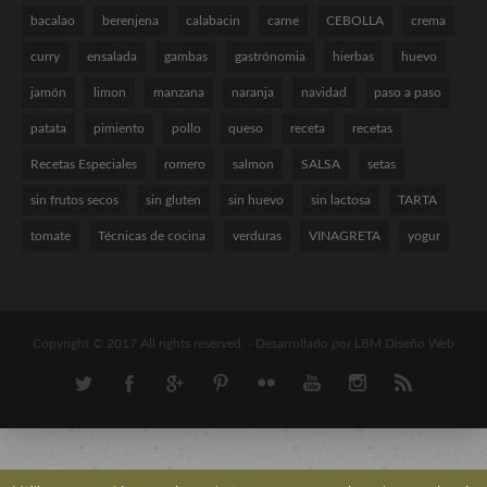
bacalao
berenjena
calabacin
carne
CEBOLLA
crema
curry
ensalada
gambas
gastrónomia
hierbas
huevo
jamón
limon
manzana
naranja
navidad
paso a paso
patata
pimiento
pollo
queso
receta
recetas
Recetas Especiales
romero
salmon
SALSA
setas
sin frutos secos
sin gluten
sin huevo
sin lactosa
TARTA
tomate
Técnicas de cocina
verduras
VINAGRETA
yogur
Copyright © 2017 All rights reserved. -
Desarrollado por LBM Diseño Web