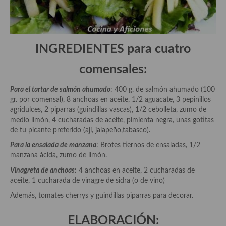
Aderezos, salsas, vinagretas, especias, hierbas aromáticas o
aditivos
Especias, mezclas de especias
INGREDIENTES para cuatro
Hierbas aromáticas
comensales:
Aceites
Para el tartar de salmón ahumado
: 400 g. de salmón ahumado (100
Mojos y pastas
gr. por comensal), 8 anchoas en aceite, 1/2 aguacate, 3 pepinillos
agridulces, 2 piparras (guindillas vascas), 1/2 cebolleta, zumo de
Sales y polvos
medio limón, 4 cucharadas de aceite, pimienta negra, unas gotitas
de tu picante preferido (ají, jalapeño,tabasco).
Salsas y mojos
Para la ensalada de manzana
: Brotes tiernos de ensaladas, 1/2
manzana ácida, zumo de limón.
Adobos
Vinagreta de anchoas:
4 anchoas en aceite, 2 cucharadas de
Aperitivos
aceite, 1 cucharada de vinagre de sidra (o de vino)
Además, tomates cherrys y guindillas piparras para decorar.
Bebidas
ELABORACIÓN:
Bocadillos, hamburguesas, sándwich, emparedados, tostas y