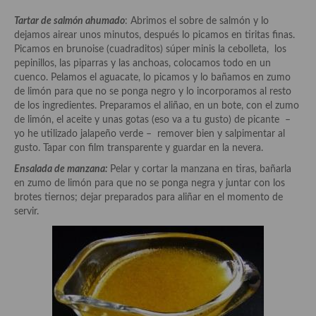
demás
Tartar de salmón ahumado
: Abrimos el sobre de salmón y lo
Entrantes y primeros platos
dejamos airear unos minutos, después lo picamos en tiritas finas.
Picamos en brunoise (cuadraditos) súper minis la cebolleta, los
Ensaladas
pepinillos, las piparras y las anchoas, colocamos todo en un
cuenco. Pelamos el aguacate, lo picamos y lo bañamos en zumo
Entrantes
de limón para que no se ponga negro y lo incorporamos al resto
de los ingredientes. Preparamos el aliñao, en un bote, con el zumo
Gazpachos, salmorejos, sopas y cremas frías
de limón, el aceite y unas gotas (eso va a tu gusto) de picante –
yo he utilizado jalapeño verde – remover bien y salpimentar al
Quínoa
gusto. Tapar con film transparente y guardar en la nevera.
Ensalada de manzana:
Pelar y cortar la manzana en tiras, bañarla
Pasta
en zumo de limón para que no se ponga negra y juntar con los
brotes tiernos; dejar preparados para aliñar en el momento de
Arroces Y fideuás
servir.
Legumbres y cereales
Cuscús
Huevos
Masas elaboradas con harina, pizzas, quiches y demás