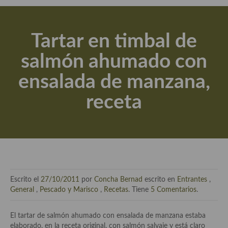
Actualidad y recomendaciones
Libros de cocina, repostería, gastronomía y más
Tartar en timbal de
Apuntes, estudios sobre temas interesantes e importantes
salmón ahumado con
Aceite de Oliva Virgen Extra (AOVE)
ensalada de manzana,
Recetas maridadas con los mejores AOVES
receta
Flores en la cocina recetas
Técnicas de emplatado
El mundo del vino y las bebidas
Tiendas especiales
Escrito el
27/10/2011
por
Concha Bernad
escrito en
Entrantes
,
En la mesa: menaje, vajilla, técnicas de emplatado, decoración
General
,
Pescado y Marisco
,
Recetas
. Tiene
5 Comentarios
.
Especias, hierbas, condimentos, espesantes y aditivos
El tartar de salmón ahumado con ensalada de manzana estaba
elaborado, en la receta original, con salmón salvaje y está claro