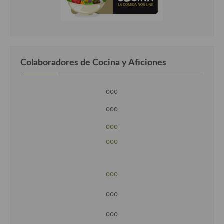
Colaboradores de Cocina y Aficiones
ooo
ooo
ooo
ooo
ooo
ooo
ooo