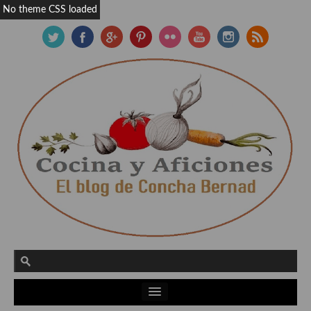
No theme CSS loaded