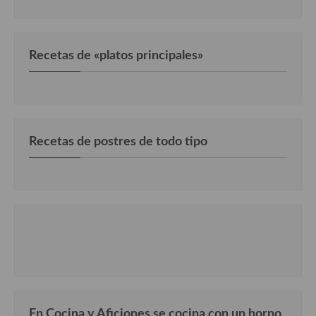
Cocina Luxemburgo
Cocina Polaca
Recetas de «platos principales»
Cocina portuguesa
Cocina Rusa
Cocina Sueca
Recetas de postres de todo tipo
Cocina Suiza
Cocina Turca
En Cocina y Aficiones se cocina con un horno