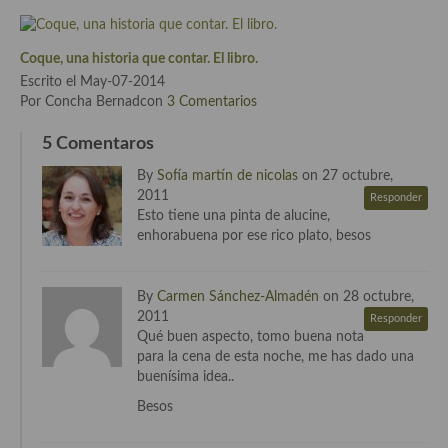
Cocina de Guatemala
Coque, una historia que contar. El libro.
Cocina de Nicaragua
Escrito el May-07-2014
Por Concha Bernadcon
3 Comentarios
Cocina Ecuatoriana
5 Comentaros
Cocina Jamaicana
By
Sofía martín de nicolas
on 27 octubre,
Cocina Mexicana
2011
Responder
Esto tiene una pinta de alucine,
Cocina peruana
enhorabuena por ese rico plato, besos
Cocina de Oriente Medio
By
Carmen Sánchez-Almadén
on 28 octubre,
Cocina israelí
2011
Responder
Qué buen aspecto, tomo buena nota
Cocina libanesa
para la cena de esta noche, me has dado una
buenísima idea..
Cocina Armenia
Besos
Cocina Siria