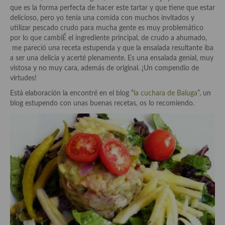
Historia de la gastronomía, platos celebres, cocineros, críticos,
que es la forma perfecta de hacer este tartar y que tiene que estar
historias culinarias y otras cosas
delicioso, pero yo tenía una comida con muchos invitados y
utilizar pescado crudo para mucha gente es muy problemático
Origen y evolución de la comida
por lo que cambiÉ el ingrediente principal, de crudo a ahumado,
me pareció una receta estupenda y que la ensalada resultante iba
Protocolo y buenas maneras.
a ser una delicia y acerté plenamente. Es una ensalada genial, muy
vistosa y no muy cara, además de original. ¡Un compendio de
Ocio – restaurantes, bares, tabernas
virtudes!
Viajes eno-gastro-turísticos
Está elaboración la encontré en el blog “
la cuchara de Baluga
”, un
blog estupendo con unas buenas recetas, os lo recomiendo.
En El Candelero
Las opiniones de la «Cocinera»
Prensa
Recetas
Acompañamientos
Airfryer recetas