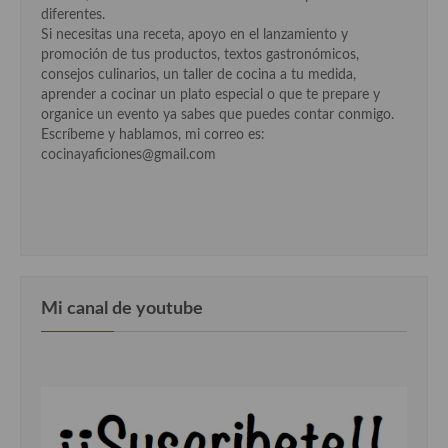
diferentes.
Si necesitas una receta, apoyo en el lanzamiento y
Cocina Andaluza
promoción de tus productos, textos gastronómicos,
consejos culinarios, un taller de cocina a tu medida,
Cocina Aragonesa
aprender a cocinar un plato especial o que te prepare y
organice un evento ya sabes que puedes contar conmigo.
Cocina Asturiana
Escríbeme y hablamos, mi correo es:
cocinayaficiones@gmail.com
Cocina Balear
Cocina Canaria
Cocina Castellana
Cocina Castilla – La Mancha
Mi canal de youtube
Cocina Catalana
Cocina Extremeña
Cocina Gallega
Cocina Madrileña