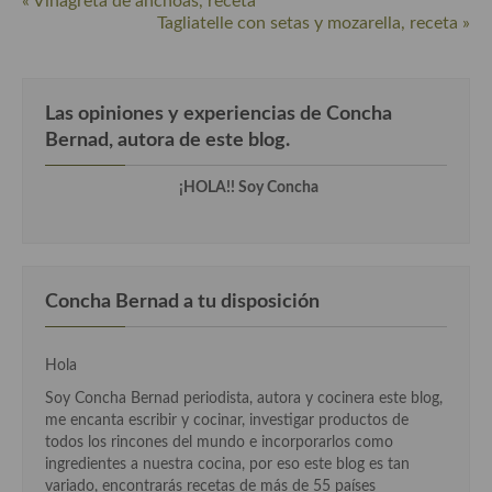
« Vinagreta de anchoas, receta
Cocina del Pacifico
Tagliatelle con setas y mozarella, receta »
Cocina filipina
Cocina de Hawái
Las opiniones y experiencias de Concha
Bernad, autora de este blog.
Cocina de Madagascar
Cocina Africana
¡HOLA!! Soy Concha
Cocina Sudafrinaca
Cocina del Congo
Concha Bernad a tu disposición
Cocina Sefardí
Cocina Yoshoku
Hola
Soy Concha Bernad periodista, autora y cocinera este blog,
Cocina callejera
me encanta escribir y cocinar, investigar productos de
todos los rincones del mundo e incorporarlos como
Cocina fusión
ingredientes a nuestra cocina, por eso este blog es tan
variado, encontrarás recetas de más de 55 países
Cocinas de España