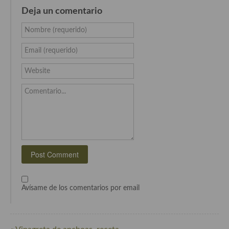
Cocina Azerí (Azerbaiyán)
Deja un comentario
Cocina de Egipto
Nombre (requerido)
Cocina de Tunez
Email (requerido)
Cocina Oriental
Website
Cocina Tailandesa
Comentario...
Cocina Japonesa
Cocina Vietnamita
Cocina camboyana
Cocina Coreana
Avísame de los comentarios por email
Cocina HIndú
Cocina China