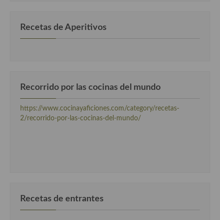
Cocina Danesa
Recetas de Aperitivos
Cocina de la Republica Checa
Cocina de Polonia
Cocina de Ucrania
Recorrido por las cocinas del mundo
Cocina Eslovena
https://www.cocinayaficiones.com/category/recetas-
Cocina Francesa
2/recorrido-por-las-cocinas-del-mundo/
Cocina Griega
Cocina Holandesa
Cocina Hungara
Cocina Irlanda
Recetas de entrantes
Cocina Italiana