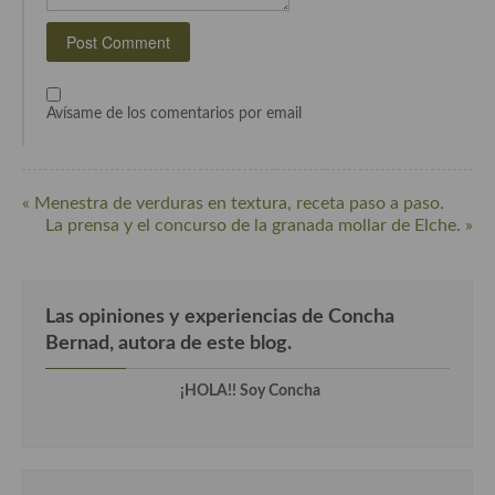
Cocina Azerí (Azerbaiyán)
Cocina de Egipto
Cocina de Tunez
Avísame de los comentarios por email
Cocina Oriental
Cocina Tailandesa
« Menestra de verduras en textura, receta paso a paso.
La prensa y el concurso de la granada mollar de Elche. »
Cocina Japonesa
Cocina Vietnamita
Las opiniones y experiencias de Concha
Cocina camboyana
Bernad, autora de este blog.
Cocina Coreana
¡HOLA!! Soy Concha
Cocina HIndú
Cocina China