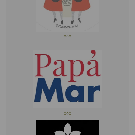
ooo
ooo