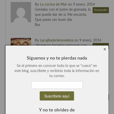
By
La cocina de Mar
on 9 enero, 2014
Recetas de fiesta, Navidad y días señalados
Geniales con el zumo de granada, lo
Responder
que puede dar de sí. Me encanta.
Resumen tematicos de recetas
Que pases um buen día.
Bss
Cocinas del mundo
Cocina Americana
By
Lacajitadenieveselena
on 9 enero, 2014
¿Podemos hacerlas entonces con
Responder
Cocina Argentina
x
cualquier zumo? ¿De naranja
también está bien? ¿No añadimos nada de
Síguenos y no te pierdas nada
Cocina Brasileña
azúcar?
Qué verduras podemos glasear de esta manera
Se el primero en conocer todo lo que se "cuece" en
Cocina colombiana
¿tomates también?
este blog, suscribete y recibirás toda la información en
Besos wapaa
tu correo.
Cocina Cajún y Creole
Nieves
Cocina Venezolana
By pili on 9 enero, 2014
Responder
Cocina Cubana
se pueden guardar? o congelar
Y no te olvides de
Cocina de Estados Unidos