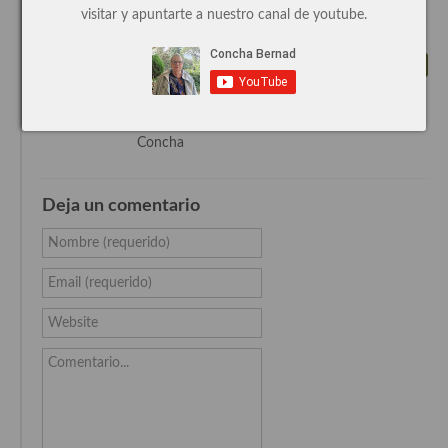
visitar y apuntarte a nuestro canal de youtube.
Cocina de Guatemala
By
Concha Bernad
on 17 enero, 2014
por supuesto, dejalas un pelin duras,
Cocina de Nicaragua
Responder
sin terminar, las descongelas las
doras en una sartén . Te quedarán perfectas.
Cocina Ecuatoriana
Un beso
Concha
Cocina Jamaicana
Cocina Mexicana
Deja un comentario
Cocina peruana
Nombre (requerido)
Cocina de Oriente Medio
Email (requerido)
Cocina israelí
Website
Cocina libanesa
Comentario...
Cocina Armenia
Cocina Siria