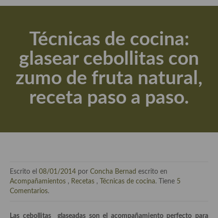
Actualidad y recomendaciones
Libros de cocina, repostería, gastronomía y más
Técnicas de cocina:
Apuntes, estudios sobre temas interesantes e importantes
glasear cebollitas con
Aceite de Oliva Virgen Extra (AOVE)
zumo de fruta natural,
Recetas maridadas con los mejores AOVES
receta paso a paso.
Flores en la cocina recetas
Técnicas de emplatado
El mundo del vino y las bebidas
Tiendas especiales
Escrito el
08/01/2014
por
Concha Bernad
escrito en
En la mesa: menaje, vajilla, técnicas de emplatado, decoración
Acompañamientos
,
Recetas
,
Técnicas de cocina
. Tiene
5
Comentarios
.
Especias, hierbas, condimentos, espesantes y aditivos
Las cebollitas glaseadas son el acompañamiento perfecto para