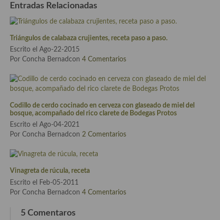
Entradas Relacionadas
Plato principal
Triángulos de calabaza crujientes, receta paso a paso.
Aves
Escrito el Ago-22-2015
Carne
Por Concha Bernadcon
4 Comentarios
Pescado y Marisco
Postres y dulces
Codillo de cerdo cocinado en cerveza con glaseado de miel del
bosque, acompañado del rico clarete de Bodegas Protos
Postres con frutas
Escrito el Ago-04-2021
Por Concha Bernadcon
2 Comentarios
Quesos, recetas
Salazones y encurtidos
Vinagreta de rúcula, receta
Recetas Especiales
Escrito el Feb-05-2011
Por Concha Bernadcon
4 Comentarios
Recetas de Cuaresma
5 Comentaros
Recetas maridadas con los mejores AOVES