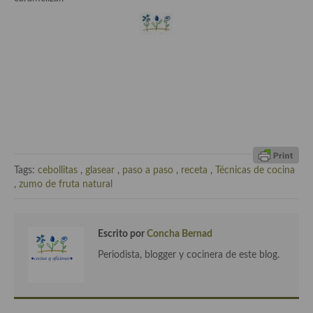
demás
Entrantes y primeros platos
Ensaladas
Entrantes
Gazpachos, salmorejos, sopas y cremas frías
Quínoa
Tags:
cebollitas
,
glasear
,
paso a paso
,
receta
,
Técnicas de cocina
Pasta
,
zumo de fruta natural
Arroces Y fideuás
Legumbres y cereales
Escrito por
Concha Bernad
Periodista, blogger y cocinera de este blog.
Cuscús
Huevos
Masas elaboradas con harina, pizzas, quiches y demás