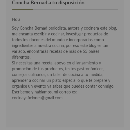
Cocina del Pacifico
Concha Bernad a tu disposición
Cocina filipina
Hola
Cocina de Hawái
Soy Concha Bernad periodista, autora y cocinera este blog,
me encanta escribir y cocinar, investigar productos de
Cocina de Madagascar
todos los rincones del mundo e incorporarlos como
ingredientes a nuestra cocina, por eso este blog es tan
Cocina Africana
variado, encontrarás recetas de más de 55 países
diferentes.
Cocina Sudafrinaca
Si necesitas una receta, apoyo en el lanzamiento y
promoción de tus productos, textos gastronómicos,
Cocina del Congo
consejos culinarios, un taller de cocina a tu medida,
aprender a cocinar un plato especial o que te prepare y
Cocina Sefardí
organice un evento ya sabes que puedes contar conmigo.
Escríbeme y hablamos, mi correo es:
Cocina Yoshoku
cocinayaficiones@gmail.com
Cocina callejera
Cocina fusión
Cocinas de España