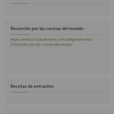
Cocina Danesa
Cocina de la Republica Checa
Cocina de Polonia
Recorrido por las cocinas del mundo
Cocina de Ucrania
https://www.cocinayaficiones.com/category/recetas-
2/recorrido-por-las-cocinas-del-mundo/
Cocina Eslovena
Cocina Francesa
Cocina Griega
Cocina Holandesa
Recetas de entrantes
Cocina Hungara
Cocina Irlanda
Cocina Italiana