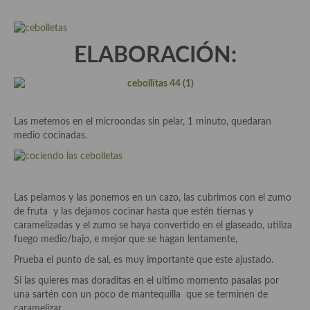
Aderezos, salsas, vinagretas, especias, hierbas aromáticas o
aditivos
ELABORACIÓN:
Especias, mezclas de especias
Hierbas aromáticas
Aceites
Las metemos en el microondas sin pelar, 1 minuto, quedaran
Mojos y pastas
medio cocinadas.
Sales y polvos
Salsas y mojos
Las pelamos y las ponemos en un cazo, las cubrimos con el zumo
de fruta y las dejamos cocinar hasta que estén tiernas y
Adobos
caramelizadas y el zumo se haya convertido en el glaseado, utiliza
fuego medio/bajo, e mejor que se hagan lentamente,
Aperitivos
Prueba el punto de sal, es muy importante que este ajustado.
Bebidas
Si las quieres mas doraditas en el ultimo momento pasalas por
una sartén con un poco de mantequilla que se terminen de
Bocadillos, hamburguesas, sándwich, emparedados, tostas y
caramelizar.