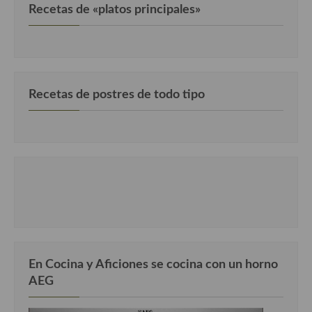
Recetas de «platos principales»
Cocina Luxemburgo
Cocina Polaca
Cocina portuguesa
Recetas de postres de todo tipo
Cocina Rusa
Cocina Sueca
Cocina Suiza
Cocina Turca
En Cocina y Aficiones se cocina con un horno
AEG