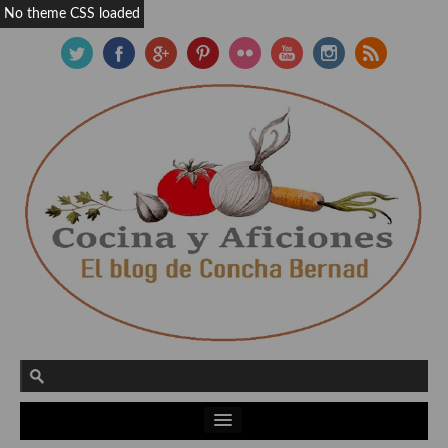
No theme CSS loaded