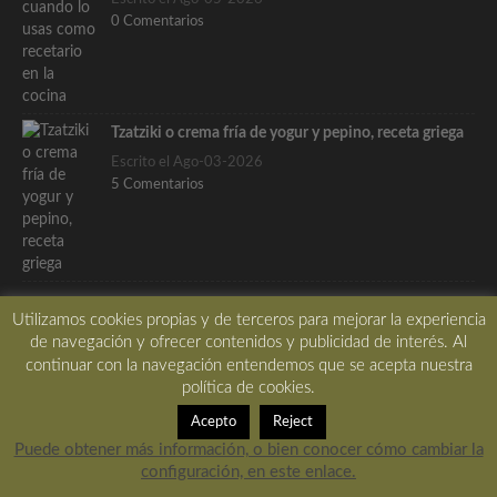
0 Comentarios
Tzatziki o crema fría de yogur y pepino, receta griega
Escrito el Ago-03-2026
5 Comentarios
Lo más pupular…
Utilizamos cookies propias y de terceros para mejorar la experiencia
de navegación y ofrecer contenidos y publicidad de interés. Al
Patatas bravas al estilo de las tabernas madrileñas, la
continuar con la navegación entendemos que se acepta nuestra
receta tradicional de las tabernas de Madrid, con
política de cookies.
vídeo.
Acepto
Reject
Escrito el Abr-03-2020
Puede obtener más información, o bien conocer cómo cambiar la
87 Comentarios
configuración, en este enlace.