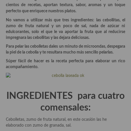
Historia de la gastronomía, platos celebres, cocineros, críticos,
cientos de recetas, aportan textura, sabor, aromas y un toque
historias culinarias y otras cosas
perfecto que enriquece nuestros platos.
Origen y evolución de la comida
No vamos a utilizar más que tres ingredientes: las cebollitas, el
zumo de fruta natural y un poco de sal, nada de azúcar ni
Protocolo y buenas maneras.
edulcorantes, solo el que le va aportar la fruta que al reducirse
impregnara las cebollitas y las dejara deliciosas.
Ocio – restaurantes, bares, tabernas
Para pelar las cebolletas dales un minuto de microondas, despegara
la piel de la cebolla y te resultara mucho más sencillo pelarlas.
Viajes eno-gastro-turísticos
Súper fácil de hacer es la receta perfecta para elaborar un rico
En El Candelero
acompañamiento.
Las opiniones de la «Cocinera»
Prensa
INGREDIENTES para cuatro
Recetas
comensales:
Acompañamientos
Cebolletas, zumo de fruta natural, en este ocasión las he
Airfryer recetas
elaborado con zumo de granada, sal.