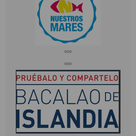
ooo
ooo