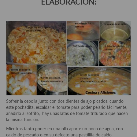
ELABORACIÓN:
demás
Entrantes y primeros platos
Ensaladas
Entrantes
Gazpachos, salmorejos, sopas y cremas frías
Quínoa
Pasta
Arroces Y fideuás
Legumbres y cereales
Sofreír la cebolla junto con dos dientes de ajo picados, cuando
esté pochadita, escaldar el tomate para poder pelarlo fácilmente,
Cuscús
añadirlo al sofrito, hay unas latas de tomate triturado que hacen
la misma función.
Huevos
Mientras tanto poner en una olla aparte un poco de agua, con
caldo de pescado o en su defecto una pastillita de caldo
Masas elaboradas con harina, pizzas, quiches y demás