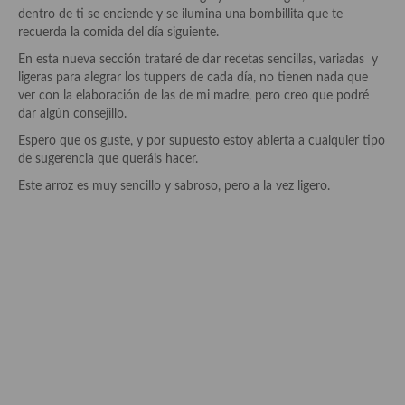
Historia de la gastronomía, platos celebres, cocineros, críticos,
dentro de ti se enciende y se ilumina una bombillita que te
historias culinarias y otras cosas
recuerda la comida del día siguiente.
Origen y evolución de la comida
En esta nueva sección trataré de dar recetas sencillas, variadas y
ligeras para alegrar los tuppers de cada día, no tienen nada que
Protocolo y buenas maneras.
ver con la elaboración de las de mi madre, pero creo que podré
dar algún consejillo.
Ocio – restaurantes, bares, tabernas
Espero que os guste, y por supuesto estoy abierta a cualquier tipo
de sugerencia que queráis hacer.
Viajes eno-gastro-turísticos
Este arroz es muy sencillo y sabroso, pero a la vez ligero.
En El Candelero
Las opiniones de la «Cocinera»
Prensa
Recetas
Acompañamientos
Airfryer recetas