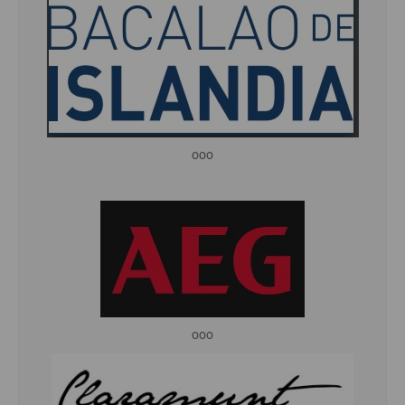
ooo
ooo