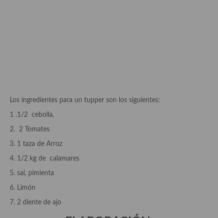
Aderezos, salsas, vinagretas, especias, hierbas aromáticas o
aditivos
Especias, mezclas de especias
Hierbas aromáticas
Aceites
Mojos y pastas
Los ingredientes para un tupper son los siguientes:
Sales y polvos
1 .1/2 cebolla,
2. 2 Tomates
Salsas y mojos
3. 1 taza de Arroz
Adobos
4. 1/2 kg de calamares
Aperitivos
5. sal, pimienta
6. Limón
Bebidas
7. 2 diente de ajo
Bocadillos, hamburguesas, sándwich, emparedados, tostas y