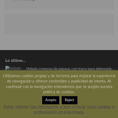
Lo último…
Helado cremoso de papaya, con truco para elaborarlo.
Utilizamos cookies propias y de terceros para mejorar la experiencia
Escrito el Ago-06-2026
de navegación y ofrecer contenidos y publicidad de interés. Al
12 Comentarios
continuar con la navegación entendemos que se acepta nuestra
política de cookies.
Acepto
Reject
Por qué el móvil se calienta cuando lo usas como
Puede obtener más información, o bien conocer cómo cambiar la
recetario en la cocina
configuración, en este enlace.
Escrito el Ago-05-2026