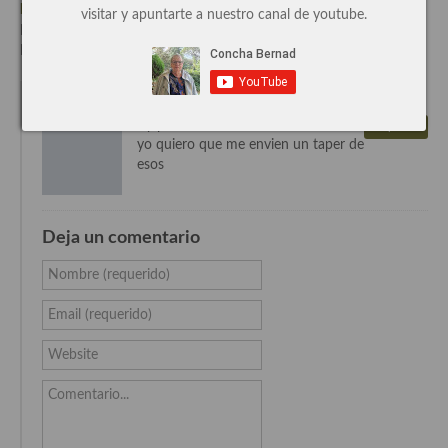
paso.
visitar y apuntarte a nuestro canal de youtube.
Cocina de Guatemala
Escrito el Dic-06-2013
Por Concha Bernadcon
2 Comentarios
Cocina de Nicaragua
Un comentario
Cocina Ecuatoriana
By pirata on 13 marzo, 2012
Responder
Cocina Jamaicana
yo quiero que me envien un taper de
esos
Cocina Mexicana
Cocina peruana
Deja un comentario
Cocina de Oriente Medio
Nombre (requerido)
Cocina israelí
Email (requerido)
Cocina libanesa
Website
Cocina Armenia
Comentario...
Cocina Siria