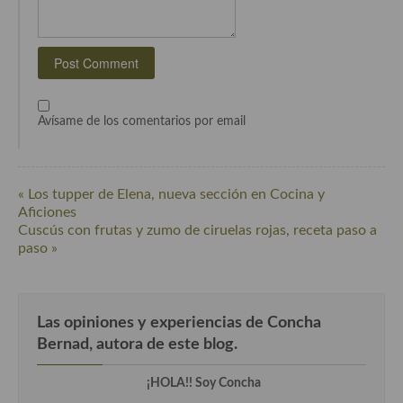
Cocina Azerí (Azerbaiyán)
Cocina de Egipto
Cocina de Tunez
Cocina Oriental
Avísame de los comentarios por email
Cocina Tailandesa
Cocina Japonesa
« Los tupper de Elena, nueva sección en Cocina y
Aficiones
Cocina Vietnamita
Cuscús con frutas y zumo de ciruelas rojas, receta paso a
paso »
Cocina camboyana
Cocina Coreana
Las opiniones y experiencias de Concha
Cocina HIndú
Bernad, autora de este blog.
Cocina China
¡HOLA!! Soy Concha