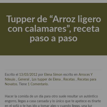
Actualidad y recomendaciones
Libros de cocina, repostería, gastronomía y más
Tupper de “Arroz ligero
Apuntes, estudios sobre temas interesantes e importantes
con calamares”, receta
Aceite de Oliva Virgen Extra (AOVE)
paso a paso
Recetas maridadas con los mejores AOVES
Flores en la cocina recetas
Técnicas de emplatado
El mundo del vino y las bebidas
Escrito el
13/03/2012
por
Elena Simon
escrito en
Arroces Y
Tiendas especiales
fideuás
,
General
,
Los tupper de Elena
,
Recetas
,
Recetas para
Novatos
. Tiene
1 Comentario
.
En la mesa: menaje, vajilla, técnicas de emplatado, decoración
Hacer la comida de un día para otro suele resultar un auténtico
Especias, hierbas, condimentos, espesantes y aditivos
engorro, llegas a casa cansada y lo único que te apetece es tirarte
en el sofá o te has ido a tomar algo y cuando llegas, una luz