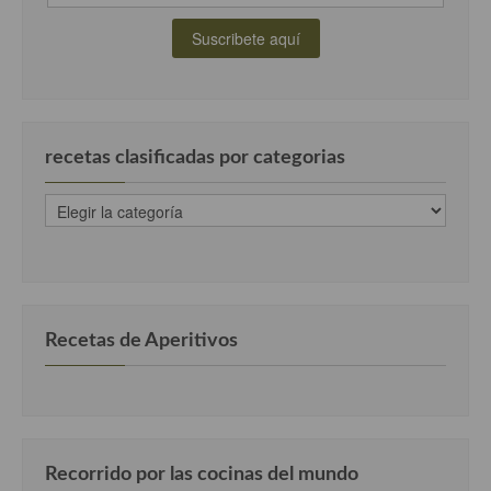
Cocina Murciana
Cocina Navarra
Cocina Riojana
recetas clasificadas por categorias
Cocina Valenciana
recetas
Cocina Vasca
clasificadas
por
Cocina Europea
categorias
Cocina Alemana
Recetas de Aperitivos
Cocina Austriaca
Cocina Belga
Cocina Britanica
Cocina Bulgara
Recorrido por las cocinas del mundo