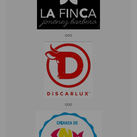
ooo
ooo