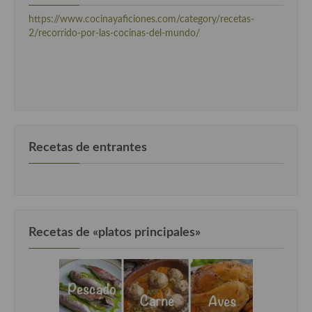
Cocina Danesa
https://www.cocinayaficiones.com/category/recetas-
2/recorrido-por-las-cocinas-del-mundo/
Cocina de la Republica Checa
Cocina de Polonia
Cocina de Ucrania
Cocina Eslovena
Recetas de entrantes
Cocina Francesa
Cocina Griega
Cocina Holandesa
Recetas de «platos principales»
Cocina Hungara
Cocina Irlanda
Cocina Italiana