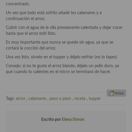
concentrado.
Plato principal
Un vez que todo está sofrito añadir los calamares y a
continuación el arroz.
Aves
Cubrir con el agua de la olla previamente calentada y dejar cocer
hasta que el arroz esté listo.
Carne
Es muy importante que nunca se quede sin agua, ya que se
Pescado y Marisco
cortará la cocción del arroz.
Una vez listo, sírvelo en el tupper y déjalo enfriar (no lo tapes)
Postres y dulces
Consejo: si no te gusta el arroz blando, déjalo un pelín duro, ya
Postres con frutas
que cuando lo calientes en el micro se terminará de hacer.
Quesos, recetas
Salazones y encurtidos
Tags:
arroz
,
calamares
,
paso a paso
,
receta
,
tupper
Recetas Especiales
Recetas de Cuaresma
Escrito por
Elena Simon
Recetas maridadas con los mejores AOVES