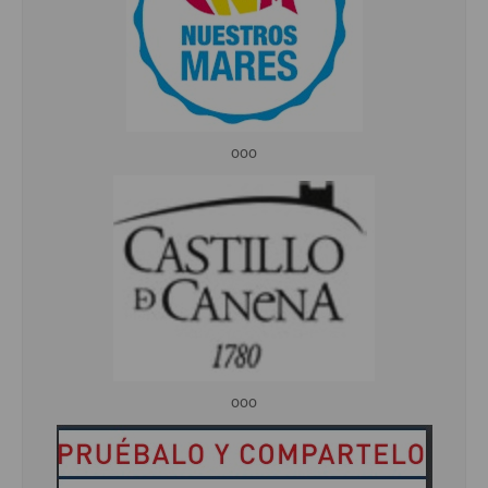
ooo
ooo