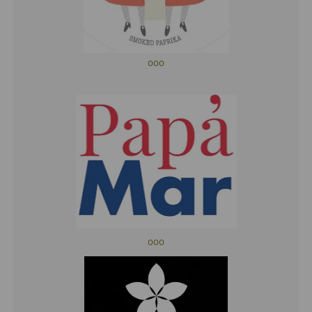
ooo
ooo