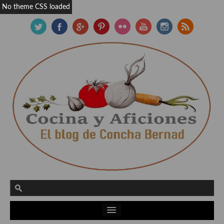
No theme CSS loaded