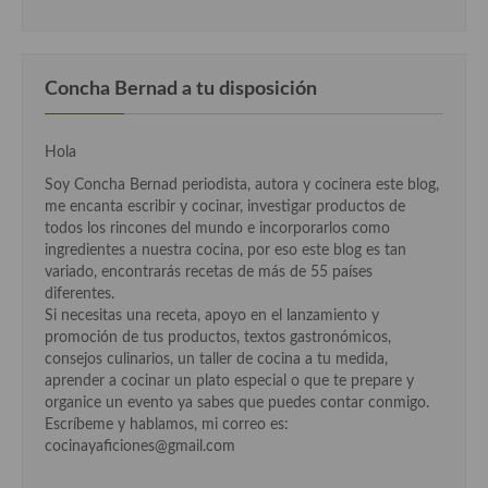
Cocina del Pacifico
Cocina filipina
Concha Bernad a tu disposición
Cocina de Hawái
Cocina de Madagascar
Hola
Cocina Africana
Soy Concha Bernad periodista, autora y cocinera este blog,
me encanta escribir y cocinar, investigar productos de
Cocina Sudafrinaca
todos los rincones del mundo e incorporarlos como
ingredientes a nuestra cocina, por eso este blog es tan
Cocina del Congo
variado, encontrarás recetas de más de 55 países
diferentes.
Cocina Sefardí
Si necesitas una receta, apoyo en el lanzamiento y
promoción de tus productos, textos gastronómicos,
Cocina Yoshoku
consejos culinarios, un taller de cocina a tu medida,
aprender a cocinar un plato especial o que te prepare y
Cocina callejera
organice un evento ya sabes que puedes contar conmigo.
Escríbeme y hablamos, mi correo es:
Cocina fusión
cocinayaficiones@gmail.com
Cocinas de España