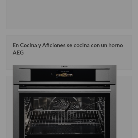
Cocina Murciana
Cocina Navarra
Cocina Riojana
En Cocina y Aficiones se cocina con un horno
Cocina Valenciana
AEG
Cocina Vasca
Cocina Europea
Cocina Alemana
Cocina Austriaca
Cocina Belga
Cocina Britanica
Cocina Bulgara