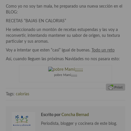
Aderezos, salsas, vinagretas, especias, hierbas aromáticas o
Como yo no soy tan mala, he preparado una nueva sección en el
aditivos
BLOG:
RECETAS “BAJAS EN CALORIAS”
Especias, mezclas de especias
He seleccionado un montón de recetas estupendas y las voy a
Hierbas aromáticas
reconvertir, intentando mantener su sabor de origen, su textura
particular y sus aromas.
Aceites
Voy a intentar que esten “casi” igual de buenas.
Todo un reto
Mojos y pastas
Así, cuando lleguen las próximas Navidades no nos pasara esto:
Sales y polvos
pobre Mami¡¡¡¡¡¡¡
Salsas y mojos
Adobos
Tags:
calorias
Aperitivos
Escrito por
Concha Bernad
Bebidas
Periodista, blogger y cocinera de este blog.
Bocadillos, hamburguesas, sándwich, emparedados, tostas y