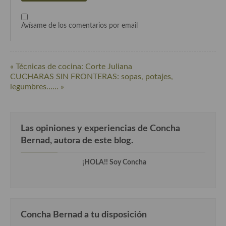
Recetas de fiesta, Navidad y días señalados
Avísame de los comentarios por email
Resumen tematicos de recetas
Cocinas del mundo
« Técnicas de cocina: Corte Juliana
CUCHARAS SIN FRONTERAS: sopas, potajes,
Cocina Americana
legumbres…… »
Cocina Argentina
Cocina Brasileña
Las opiniones y experiencias de Concha
Cocina colombiana
Bernad, autora de este blog.
Cocina Cajún y Creole
¡HOLA!! Soy Concha
Cocina Venezolana
Cocina Cubana
Concha Bernad a tu disposición
Cocina de Estados Unidos