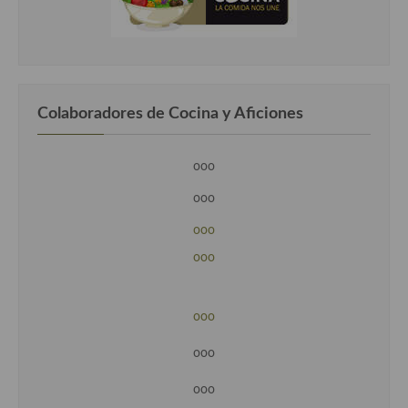
Colaboradores de Cocina y Aficiones
ooo
ooo
ooo
ooo
ooo
ooo
ooo