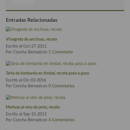
demás
Entrantes y primeros platos
Entradas Relacionadas
Ensaladas
Entrantes
Vinagreta de anchoas, receta
Escrito el Oct-27-2011
Gazpachos, salmorejos, sopas y cremas frías
Por Concha Bernadcon
1 Comentario
Quínoa
Pasta
Tarta de lombarda en timbal, receta paso a paso.
Escrito el Dic-03-2016
Arroces Y fideuás
Por Concha Bernadcon
0 Comentarios
Legumbres y cereales
Cuscús
Merluza al vino de jerez, receta
Escrito el Sep-15-2011
Huevos
Por Concha Bernadcon
4 Comentarios
Masas elaboradas con harina, pizzas, quiches y demás