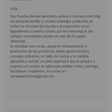
Cocina de Guatemala
Hola
Cocina de Nicaragua
Soy Concha Bernad periodista, autora y cocinera este blog,
me encanta escribir y cocinar, investigar productos de
Cocina Ecuatoriana
todos los rincones del mundo e incorporarlos como
ingredientes a nuestra cocina, por eso este blog es tan
Cocina Jamaicana
variado, encontrarás recetas de más de 55 países
diferentes.
Cocina Mexicana
Si necesitas una receta, apoyo en el lanzamiento y
promoción de tus productos, textos gastronómicos,
Cocina peruana
consejos culinarios, un taller de cocina a tu medida,
aprender a cocinar un plato especial o que te prepare y
Cocina de Oriente Medio
organice un evento ya sabes que puedes contar conmigo.
Escríbeme y hablamos, mi correo es:
Cocina israelí
cocinayaficiones@gmail.com
Cocina libanesa
Cocina Armenia
Cocina Siria