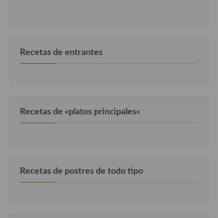
Cocina Andaluza
Cocina Aragonesa
Recetas de entrantes
Cocina Asturiana
Cocina Balear
Cocina Canaria
Recetas de «platos principales»
Cocina Castellana
Cocina Castilla – La Mancha
Cocina Catalana
Recetas de postres de todo tipo
Cocina Extremeña
Cocina Gallega
Cocina Madrileña