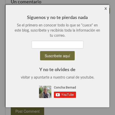
Un comentario
x
Plato principal
By Raquel on 13 enero, 2011
Responder
Perfecto. Aplaudo la idea. Y espero
Síguenos y no te pierdas nada
Aves
probar, je,je….
Se el primero en conocer todo lo que se "cuece" en
este blog, suscribete y recibirás toda la información en
Carne
tu correo.
Deja un comentario
Pescado y Marisco
Nombre (requerido)
Postres y dulces
Email (requerido)
Postres con frutas
Website
Y no te olvides de
Quesos, recetas
visitar y apuntarte a nuestro canal de youtube.
Comentario...
Salazones y encurtidos
Recetas Especiales
Recetas de Cuaresma
Recetas maridadas con los mejores AOVES