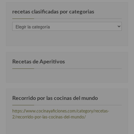
Cocina del Pacifico
recetas clasificadas por categorias
Cocina filipina
recetas
Cocina de Hawái
clasificadas
por
Cocina de Madagascar
categorias
Cocina Africana
Recetas de Aperitivos
Cocina Sudafrinaca
Cocina del Congo
Cocina Sefardí
Recorrido por las cocinas del mundo
Cocina Yoshoku
Cocina callejera
https://www.cocinayaficiones.com/category/recetas-
2/recorrido-por-las-cocinas-del-mundo/
Cocina fusión
Cocinas de España