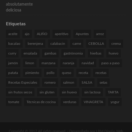
Etiquetas
aceite
ajo
ALIÑO
aperitivo
Apuntes
arroz
bacalao
berenjena
calabacin
carne
CEBOLLA
crema
curry
ensalada
gambas
gastrónomia
hierbas
huevo
jamón
limon
manzana
naranja
navidad
paso a paso
patata
pimiento
pollo
queso
receta
recetas
Recetas Especiales
romero
salmon
SALSA
setas
sin frutos secos
sin gluten
sin huevo
sin lactosa
TARTA
tomate
Técnicas de cocina
verduras
VINAGRETA
yogur
Copyright © 2017 All rights reserved. -
Desarrollado por LBM Diseño Web