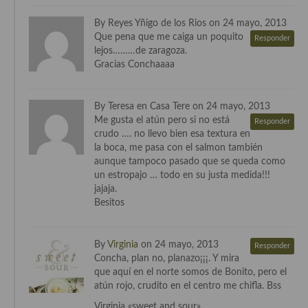
Cocina Azerí (Azerbaiyán)
By Reyes Yñigo de los Rios on 24 mayo, 2013
Que pena que me caiga un poquito
Cocina de Egipto
Responder
lejos………de zaragoza.
Gracias Conchaaaa
Cocina de Tunez
Cocina Oriental
By Teresa en Casa Tere on 24 mayo, 2013
Me gusta el atún pero si no está
Cocina Tailandesa
Responder
crudo …. no llevo bien esa textura en
la boca, me pasa con el salmon también
Cocina Japonesa
aunque tampoco pasado que se queda como
un estropajo … todo en su justa medida!!!
Cocina Vietnamita
jajaja.
Besitos
Cocina camboyana
Cocina Coreana
By
Virginia
on 24 mayo, 2013
Responder
Cocina HIndú
Concha, plan no, planazo¡¡¡. Y mira
que aquí en el norte somos de Bonito, pero el
Cocina China
atún rojo, crudito en el centro me chifla. Bss
Virginia «sweet and sour»