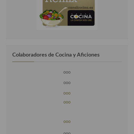
Colaboradores de Cocina y Aficiones
ooo
ooo
ooo
ooo
ooo
ooo