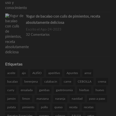
Yogur de bacalao con culis de pimientos, receta
absolutamente deliciosa
Escrito el Ago-24-2023
32 Comentarios
Etiquetas
aceite
ajo
ALIÑO
aperitivo
Apuntes
arroz
bacalao
berenjena
calabacin
carne
CEBOLLA
crema
curry
ensalada
gambas
gastrónomia
hierbas
huevo
jamón
limon
manzana
naranja
navidad
paso a paso
patata
pimiento
pollo
queso
receta
recetas
Recetas Especiales
romero
salmon
SALSA
setas