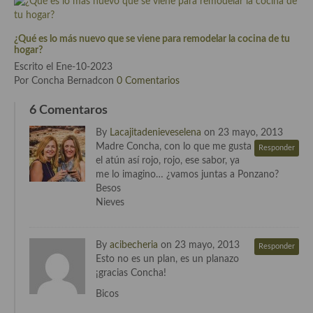
Cocina de Guatemala
¿Qué es lo más nuevo que se viene para remodelar la cocina de tu
Cocina de Nicaragua
hogar?
Escrito el Ene-10-2023
Cocina Ecuatoriana
Por Concha Bernadcon
0 Comentarios
Cocina Jamaicana
6 Comentaros
Cocina Mexicana
By
Lacajitadenieveselena
on 23 mayo, 2013
Madre Concha, con lo que me gusta
Responder
Cocina peruana
el atún así rojo, rojo, ese sabor, ya
me lo imagino… ¿vamos juntas a Ponzano?
Cocina de Oriente Medio
Besos
Nieves
Cocina israelí
Cocina libanesa
By
acibecheria
on 23 mayo, 2013
Responder
Esto no es un plan, es un planazo
Cocina Armenia
¡gracias Concha!
Bicos
Cocina Siria