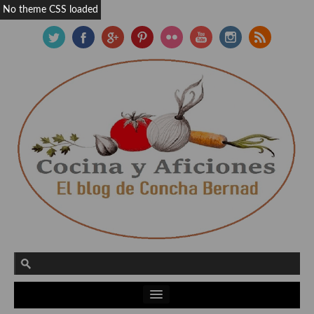
No theme CSS loaded