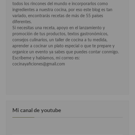
todos los rincones del mundo e incorporarlos como
Cocina Murciana
ingredientes a nuestra cocina, por eso este blog es tan
variado, encontrarás recetas de más de 55 países
Cocina Navarra
diferentes.
Si necesitas una receta, apoyo en el lanzamiento y
Cocina Riojana
promoción de tus productos, textos gastronómicos,
consejos culinarios, un taller de cocina a tu medida,
Cocina Valenciana
aprender a cocinar un plato especial o que te prepare y
organice un evento ya sabes que puedes contar conmigo.
Cocina Vasca
Escríbeme y hablamos, mi correo es:
cocinayaficiones@gmail.com
Cocina Europea
Cocina Alemana
Cocina Austriaca
Cocina Belga
Mi canal de youtube
Cocina Britanica
Cocina Bulgara