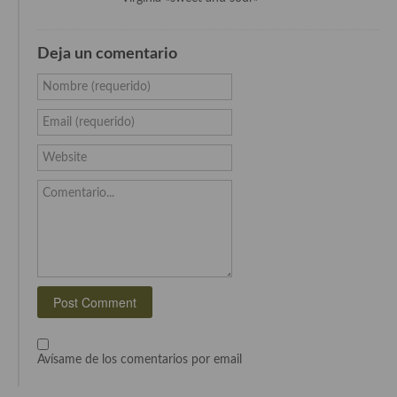
Cocina del Pacifico
Cocina filipina
Deja un comentario
Cocina de Hawái
Nombre (requerido)
Cocina de Madagascar
Email (requerido)
Cocina Africana
Website
Cocina Sudafrinaca
Comentario...
Cocina del Congo
Cocina Sefardí
Cocina Yoshoku
Cocina callejera
Avísame de los comentarios por email
Cocina fusión
Cocinas de España