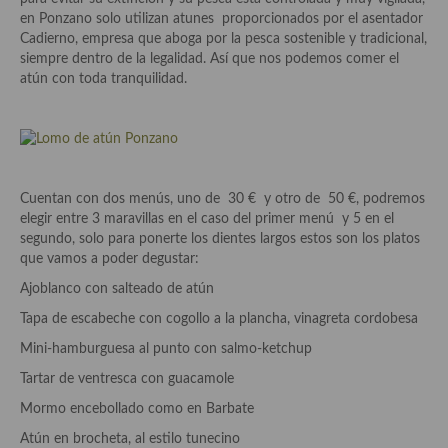
Aderezos, salsas, vinagretas, especias, hierbas aromáticas o
en Ponzano solo utilizan atunes proporcionados por el asentador
aditivos
Cadierno, empresa que aboga por la pesca sostenible y tradicional,
siempre dentro de la legalidad. Así que nos podemos comer el
Especias, mezclas de especias
atún con toda tranquilidad.
Hierbas aromáticas
Aceites
Mojos y pastas
Cuentan con dos menús, uno de 30 € y otro de 50 €, podremos
elegir entre 3 maravillas en el caso del primer menú y 5 en el
Sales y polvos
segundo, solo para ponerte los dientes largos estos son los platos
que vamos a poder degustar:
Salsas y mojos
Ajoblanco con salteado de atún
Adobos
Tapa de escabeche con cogollo a la plancha, vinagreta cordobesa
Mini-hamburguesa al punto con salmo-ketchup
Aperitivos
Tartar de ventresca con guacamole
Bebidas
Mormo encebollado como en Barbate
Bocadillos, hamburguesas, sándwich, emparedados, tostas y
Atún en brocheta, al estilo tunecino