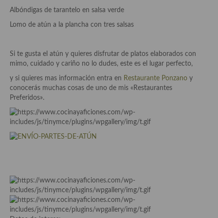
demás
Albóndigas de tarantelo en salsa verde
Entrantes y primeros platos
Lomo de atún a la plancha con tres salsas
Ensaladas
Si te gusta el atún y quieres disfrutar de platos elaborados con
Entrantes
mimo, cuidado y cariño no lo dudes, este es el lugar perfecto,
y si quieres mas información entra en
Restaurante Ponzano
y
Gazpachos, salmorejos, sopas y cremas frías
conocerás muchas cosas de uno de mis «Restaurantes
Preferidos».
Quínoa
Pasta
Arroces Y fideuás
Legumbres y cereales
Cuscús
Huevos
Masas elaboradas con harina, pizzas, quiches y demás