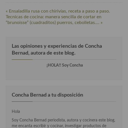
« Ensaladilla rusa con chirivías, receta a paso a paso.
Cocina Andaluza
Tecnicas de cocina: manera sencilla de cortar en
“brunoisse” (cuadraditos) puerros, cebolletas…. »
Cocina Aragonesa
Cocina Asturiana
Cocina Balear
Las opiniones y experiencias de Concha
Bernad, autora de este blog.
Cocina Canaria
¡HOLA!! Soy Concha
Cocina Castellana
Cocina Castilla – La Mancha
Cocina Catalana
Concha Bernad a tu disposición
Cocina Extremeña
Hola
Cocina Gallega
Soy Concha Bernad periodista, autora y cocinera este blog,
Cocina Madrileña
me encanta escribir y cocinar, investigar productos de