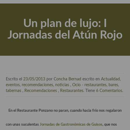
Actualidad y recomendaciones
Libros de cocina, repostería, gastronomía y más
Un plan de lujo: I
Apuntes, estudios sobre temas interesantes e importantes
Jornadas del Atún Rojo
Aceite de Oliva Virgen Extra (AOVE)
Recetas maridadas con los mejores AOVES
Flores en la cocina recetas
Técnicas de emplatado
Escrito el
23/05/2013
por
Concha Bernad
escrito en
Actualidad,
El mundo del vino y las bebidas
eventos, recomendaciones, noticias
,
Ocio - restaurantes, bares,
tabernas
,
Recomendaciones
,
Restaurantes
. Tiene
6 Comentarios
.
Tiendas especiales
En la mesa: menaje, vajilla, técnicas de emplatado, decoración
En el Restaurante Ponzano no paran, cuando hacia frío nos regalaron
Especias, hierbas, condimentos, espesantes y aditivos
con unas suculentas
Jornadas de Gastronómicas de Guisos
, que nos