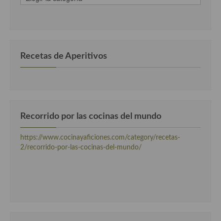
clasificadas
Cocina Luxemburgo
por
categorias
Cocina Polaca
Cocina portuguesa
Recetas de Aperitivos
Cocina Rusa
Cocina Sueca
Cocina Suiza
Recorrido por las cocinas del mundo
Cocina Turca
https://www.cocinayaficiones.com/category/recetas-
2/recorrido-por-las-cocinas-del-mundo/