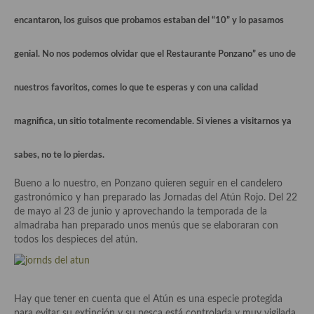
Historia de la gastronomía, platos celebres, cocineros, críticos,
historias culinarias y otras cosas
encantaron, los guisos que probamos estaban del “10” y lo pasamos
Origen y evolución de la comida
genial. No nos podemos olvidar que el Restaurante Ponzano” es uno de
Protocolo y buenas maneras.
nuestros favoritos, comes lo que te esperas y con una calidad
Ocio – restaurantes, bares, tabernas
magnifica, un sitio totalmente recomendable. Si vienes a visitarnos ya
Viajes eno-gastro-turísticos
sabes, no te lo pierdas.
En El Candelero
Bueno a lo nuestro, en Ponzano quieren seguir en el candelero
Las opiniones de la «Cocinera»
gastronómico y han preparado las Jornadas del Atún Rojo. Del 22
de mayo al 23 de junio y aprovechando la temporada de la
Prensa
almadraba han preparado unos menús que se elaboraran con
todos los despieces del atún.
Recetas
Acompañamientos
Airfryer recetas
Hay que tener en cuenta que el Atún es una especie protegida
para evitar su extinción y su pesca está controlada y muy vigilada,