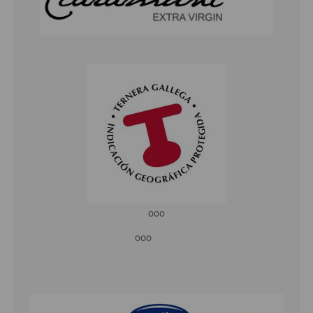
ooo
ooo