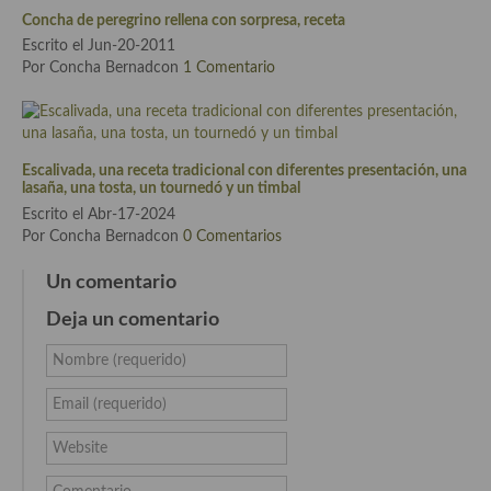
demás
Concha de peregrino rellena con sorpresa, receta
Escrito el Jun-20-2011
Entrantes y primeros platos
Por Concha Bernadcon
1 Comentario
Ensaladas
Entrantes
Escalivada, una receta tradicional con diferentes presentación, una
Gazpachos, salmorejos, sopas y cremas frías
lasaña, una tosta, un tournedó y un timbal
Escrito el Abr-17-2024
Quínoa
Por Concha Bernadcon
0 Comentarios
Pasta
Un comentario
Arroces Y fideuás
Deja un comentario
Legumbres y cereales
Nombre (requerido)
Cuscús
Email (requerido)
Huevos
Website
Masas elaboradas con harina, pizzas, quiches y demás