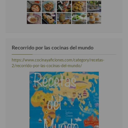
Cocina Andaluza
Cocina Aragonesa
Cocina Asturiana
Cocina Balear
Recorrido por las cocinas del mundo
Cocina Canaria
https://www.cocinayaficiones.com/category/recetas-
2/recorrido-por-las-cocinas-del-mundo/
Cocina Castellana
Cocina Castilla – La Mancha
Cocina Catalana
Cocina Extremeña
Cocina Gallega
Cocina Madrileña