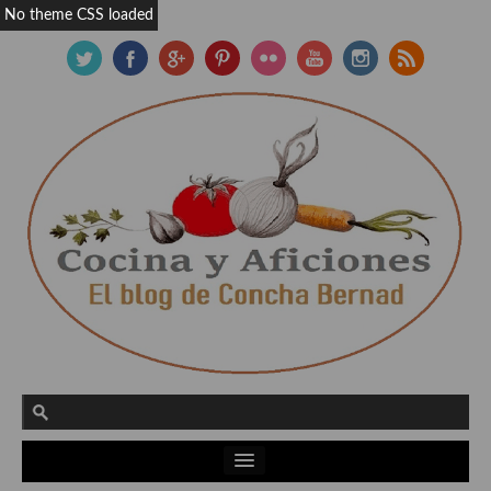
No theme CSS loaded