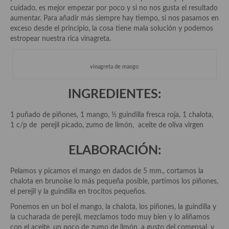
Historia de la gastronomía, platos celebres, cocineros, críticos,
cuidado, es mejor empezar por poco y si no nos gusta el resultado
historias culinarias y otras cosas
aumentar. Para añadir más siempre hay tiempo, si nos pasamos en
exceso desde el principio, la cosa tiene mala solución y podemos
Origen y evolución de la comida
estropear nuestra rica vinagreta.
Protocolo y buenas maneras.
vinagreta de mango
Ocio – restaurantes, bares, tabernas
INGREDIENTES:
Viajes eno-gastro-turísticos
En El Candelero
1 puñado de piñones, 1 mango, ½ guindilla fresca roja, 1 chalota,
1 c/p de perejil picado, zumo de limón, aceite de oliva virgen
Las opiniones de la «Cocinera»
ELABORACIÓN:
Prensa
Pelamos y picamos el mango en dados de 5 mm., cortamos la
Recetas
chalota en brunoise lo más pequeña posible, partimos los piñones,
el perejil y la guindilla en trocitos pequeños.
Acompañamientos
Ponemos en un bol el mango, la chalota, los piñones, la guindilla y
Airfryer recetas
la cucharada de perejil, mezclamos todo muy bien y lo aliñamos
con el aceite, un poco de zumo de limón, a gusto del comensal, y