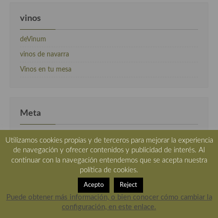
vinos
deVinum
vinos de navarra
Vinos en tu mesa
Meta
Acceder
Utilizamos cookies propias y de terceros para mejorar la experiencia
Feed de entradas
de navegación y ofrecer contenidos y publicidad de interés. Al
continuar con la navegación entendemos que se acepta nuestra
Feed de comentarios
política de cookies.
WordPress.org
Acepto
Reject
Puede obtener más información, o bien conocer cómo cambiar la
configuración, en este enlace.