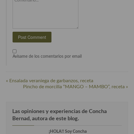
Comentario...
Plato principal
Aves
Carne
Pescado y Marisco
Avísame de los comentarios por email
Postres y dulces
Postres con frutas
« Ensalada veraniega de garbanzos, receta
Quesos, recetas
Pincho de morcilla “MANGO – MAMBO”, receta »
Salazones y encurtidos
Recetas Especiales
Las opiniones y experiencias de Concha
Bernad, autora de este blog.
Recetas de Cuaresma
Recetas maridadas con los mejores AOVES
¡HOLA!! Soy Concha