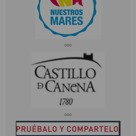
ooo
ooo