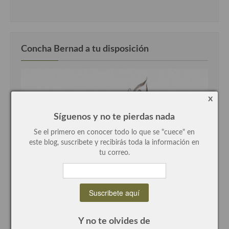
Recetas de fiesta, Navidad y días señalados
Resumen tematicos de recetas
Concha Bernad a tu disposición
Cocinas del mundo
Cocina Americana
Cocina Argentina
x
Síguenos y no te pierdas nada
Cocina Brasileña
Se el primero en conocer todo lo que se "cuece" en
Cocina colombiana
este blog, suscribete y recibirás toda la información en
tu correo.
Cocina Cajún y Creole
Cocina Venezolana
Hola
Cocina Cubana
Soy Concha Bernad periodista, autora y cocinera este blog,
me encanta escribir y cocinar, investigar productos de
Y no te olvides de
Cocina de Estados Unidos
todos los rincones del mundo e incorporarlos como