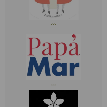
ooo
ooo