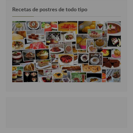
Cocina Luxemburgo
Recetas de postres de todo tipo
Cocina Polaca
Cocina portuguesa
Cocina Rusa
Cocina Sueca
Cocina Suiza
Cocina Turca