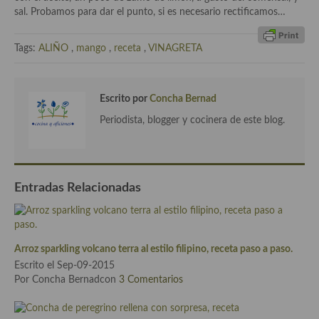
Aderezos, salsas, vinagretas, especias, hierbas aromáticas o
sal. Probamos para dar el punto, si es necesario rectificamos…
aditivos
Tags:
ALIÑO
,
mango
,
receta
,
VINAGRETA
Especias, mezclas de especias
Hierbas aromáticas
Escrito por
Concha Bernad
Aceites
Periodista, blogger y cocinera de este blog.
Mojos y pastas
Sales y polvos
Entradas Relacionadas
Salsas y mojos
Adobos
Arroz sparkling volcano terra al estilo filipino, receta paso a paso.
Aperitivos
Escrito el Sep-09-2015
Por Concha Bernadcon
3 Comentarios
Bebidas
Bocadillos, hamburguesas, sándwich, emparedados, tostas y