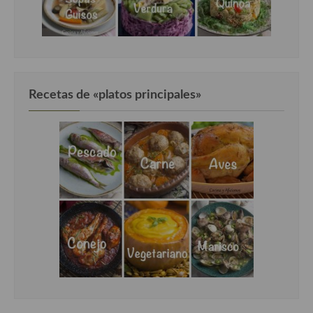
Cocina Danesa
Cocina de la Republica Checa
Cocina de Polonia
Recetas de «platos principales»
Cocina de Ucrania
Cocina Eslovena
Cocina Francesa
Cocina Griega
Cocina Holandesa
Cocina Hungara
Cocina Irlanda
Cocina Italiana