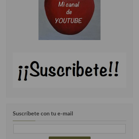
Cocina Azerí (Azerbaiyán)
Cocina de Egipto
Cocina de Tunez
Cocina Oriental
Cocina Tailandesa
Cocina Japonesa
Cocina Vietnamita
Cocina camboyana
Cocina Coreana
Suscríbete con tu e-mail
Cocina HIndú
Cocina China