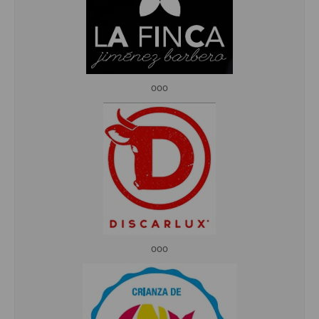
ooo
ooo