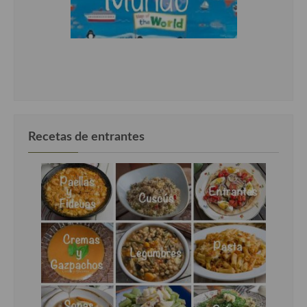
Cocina Murciana
Cocina Navarra
Cocina Riojana
Cocina Valenciana
Cocina Vasca
Recetas de entrantes
Cocina Europea
Cocina Alemana
Cocina Austriaca
Cocina Belga
Cocina Britanica
Cocina Bulgara