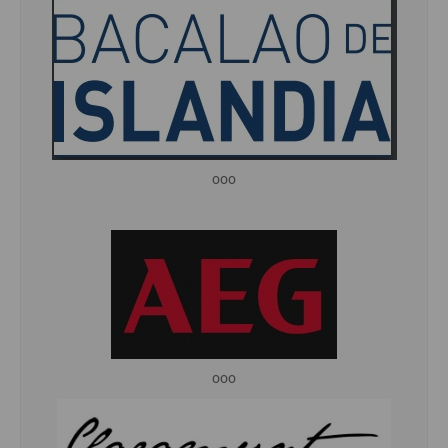
ooo
ooo