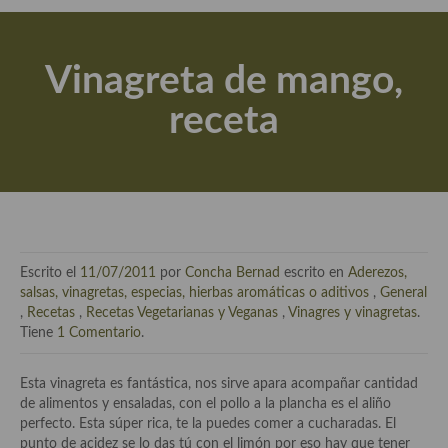
Actualidad y recomendaciones
Libros de cocina, repostería, gastronomía y más
Vinagreta de mango,
Apuntes, estudios sobre temas interesantes e importantes
receta
Aceite de Oliva Virgen Extra (AOVE)
Recetas maridadas con los mejores AOVES
Flores en la cocina recetas
Técnicas de emplatado
Escrito el
11/07/2011
por
Concha Bernad
escrito en
Aderezos,
El mundo del vino y las bebidas
salsas, vinagretas, especias, hierbas aromáticas o aditivos
,
General
,
Recetas
,
Recetas Vegetarianas y Veganas
,
Vinagres y vinagretas
.
Tiendas especiales
Tiene
1 Comentario
.
En la mesa: menaje, vajilla, técnicas de emplatado, decoración
Esta vinagreta es fantástica, nos sirve apara acompañar cantidad
de alimentos y ensaladas, con el pollo a la plancha es el aliño
Especias, hierbas, condimentos, espesantes y aditivos
perfecto. Esta súper rica, te la puedes comer a cucharadas. El
punto de acidez se lo das tú con el limón por eso hay que tener