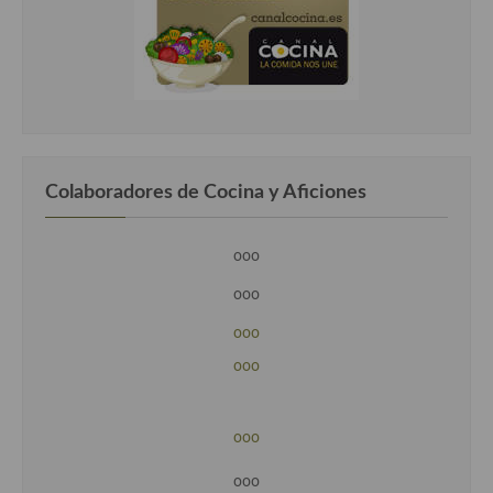
Colaboradores de Cocina y Aficiones
ooo
ooo
ooo
ooo
ooo
ooo