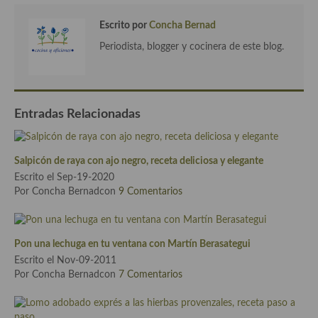
Cocina Azerí (Azerbaiyán)
Escrito por
Concha Bernad
Cocina de Egipto
Periodista, blogger y cocinera de este blog.
Cocina de Tunez
Cocina Oriental
Entradas Relacionadas
Cocina Tailandesa
Cocina Japonesa
Salpicón de raya con ajo negro, receta deliciosa y elegante
Escrito el Sep-19-2020
Cocina Vietnamita
Por Concha Bernadcon
9 Comentarios
Cocina camboyana
Cocina Coreana
Pon una lechuga en tu ventana con Martín Berasategui
Escrito el Nov-09-2011
Cocina HIndú
Por Concha Bernadcon
7 Comentarios
Cocina China