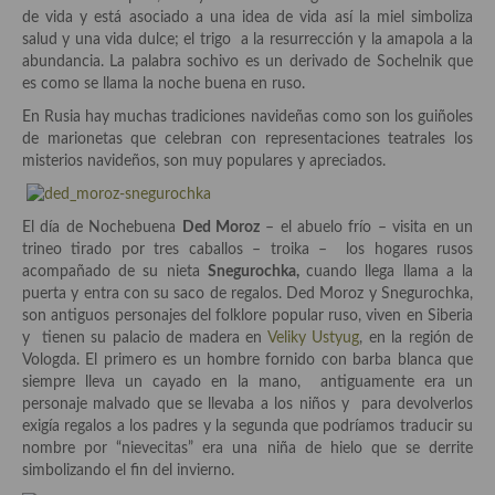
de vida y está asociado a una idea de vida así la miel simboliza
salud y una vida dulce; el trigo a la resurrección y la amapola a la
Plato principal
abundancia. La palabra sochivo es un derivado de Sochelnik que
es como se llama la noche buena en ruso.
Aves
En Rusia hay muchas tradiciones navideñas como son los guiñoles
Carne
de marionetas que celebran con representaciones teatrales los
misterios navideños, son muy populares y apreciados.
Pescado y Marisco
Postres y dulces
El día de Nochebuena
Ded Moroz
– el abuelo frío – visita en un
trineo tirado por tres caballos – troika – los hogares rusos
Postres con frutas
acompañado de su nieta
Snegurochka,
cuando llega llama a la
puerta y entra con su saco de regalos. Ded Moroz y Snegurochka,
Quesos, recetas
son antiguos personajes del folklore popular ruso, viven en Siberia
y tienen su palacio de madera en
Veliky Ustyug
, en la región de
Salazones y encurtidos
Vologda. El primero es un hombre fornido con barba blanca que
siempre lleva un cayado en la mano, antiguamente era un
Recetas Especiales
personaje malvado que se llevaba a los niños y para devolverlos
exigía regalos a los padres y la segunda que podríamos traducir su
Recetas de Cuaresma
nombre por “nievecitas” era una niña de hielo que se derrite
simbolizando el fin del invierno.
Recetas maridadas con los mejores AOVES