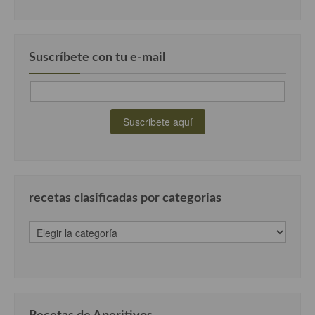
Suscríbete con tu e-mail
recetas clasificadas por categorias
recetas
clasificadas
por
categorias