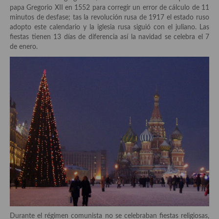
Historia de la gastronomía, platos celebres, cocineros, críticos,
papa Gregorio XII en 1552 para corregir un error de cálculo de 11
historias culinarias y otras cosas
minutos de desfase; tas la revolución rusa de 1917 el estado ruso
adopto este calendario y la iglesia rusa siguió con el juliano. Las
Origen y evolución de la comida
fiestas tienen 13 días de diferencia así la navidad se celebra el 7
de enero.
Protocolo y buenas maneras.
Ocio – restaurantes, bares, tabernas
Viajes eno-gastro-turísticos
En El Candelero
Las opiniones de la «Cocinera»
Prensa
Recetas
Acompañamientos
Airfryer recetas
Durante el régimen comunista no se celebraban fiestas religiosas,