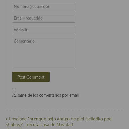
Nombre (requerido)
Cocina Andaluza
Email (requerido)
Cocina Aragonesa
Website
Cocina Asturiana
Comentario...
Cocina Balear
Cocina Canaria
Cocina Castellana
Cocina Castilla – La Mancha
Cocina Catalana
Avísame de los comentarios por email
Cocina Extremeña
Cocina Gallega
« Ensalada “arenque bajo abrigo de piel (seliodka pod
shuboy)” , receta rusa de Navidad
Cocina Madrileña