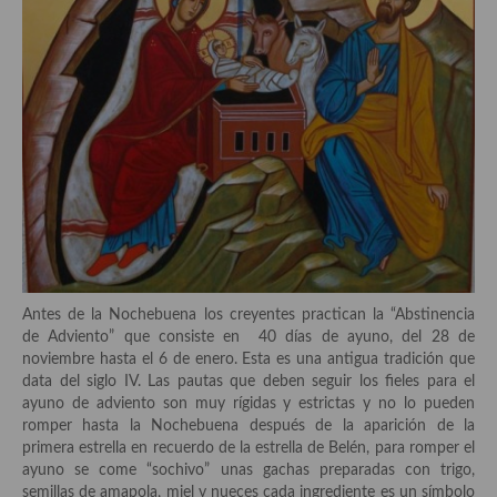
demás
Entrantes y primeros platos
Ensaladas
Entrantes
Gazpachos, salmorejos, sopas y cremas frías
Quínoa
Pasta
Antes de la Nochebuena los creyentes practican la “Abstinencia
Arroces Y fideuás
de Adviento” que consiste en 40 días de ayuno, del 28 de
noviembre hasta el 6 de enero. Esta es una antigua tradición que
Legumbres y cereales
data del siglo IV. Las pautas que deben seguir los fieles para el
ayuno de adviento son muy rígidas y estrictas y no lo pueden
Cuscús
romper hasta la Nochebuena después de la aparición de la
primera estrella en recuerdo de la estrella de Belén, para romper el
Huevos
ayuno se come “sochivo” unas gachas preparadas con trigo,
semillas de amapola, miel y nueces cada ingrediente es un símbolo
Masas elaboradas con harina, pizzas, quiches y demás