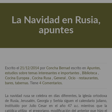
Actualidad y recomendaciones
Libros de cocina, repostería, gastronomía y más
La Navidad en Rusia,
Apuntes, estudios sobre temas interesantes e importantes
apuntes
Aceite de Oliva Virgen Extra (AOVE)
Recetas maridadas con los mejores AOVES
Flores en la cocina recetas
Técnicas de emplatado
Escrito el
21/12/2014
por
Concha Bernad
escrito en
Apuntes,
El mundo del vino y las bebidas
estudios sobre temas interesantes e importantes
,
Biblioteca
,
Cocina Europea
,
Cocina Rusa
,
General
,
Ocio - restaurantes,
Tiendas especiales
bares, tabernas
. Tiene
4 Comentarios
.
En la mesa: menaje, vajilla, técnicas de emplatado, decoración
La navidad rusa se celebra en días diferentes, la iglesia ortodoxa
de Rusia, Jerusalén, Georgia y Serbia siguen el calendario juliano,
Especias, hierbas, condimentos, espesantes y aditivos
instituido por Julio Cesar en el año 47 a.c. mientras que la
católica utiliza el gregoriano, modificación del anterior que hizo el