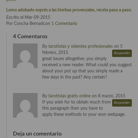
Cocina del Pacifico
Lomo adobado exprés a las hierbas provenzales, receta paso a paso.
Cocina filipina
Escrito el Mar-09-2015
Por Concha Bernadcon
1 Comentario
Cocina de Hawái
4 Comentaros
Cocina de Madagascar
By
tarotistas y videntes profesionales
on 5
Cocina Africana
febrero, 2015
Responder
great issues altogether, you simply
Cocina Sudafrinaca
received a new reader. What could you suggest
about your put up that you simply made a
Cocina del Congo
few days in the past? Any certain?
Cocina Sefardí
By
tarotistas gratis online
on 8 marzo, 2015
Cocina Yoshoku
If you wish for to obtain much from
Responder
this paragraph then you have to
Cocina callejera
apply these methods to your won webpage.
Cocina fusión
Deja un comentario
Cocinas de España