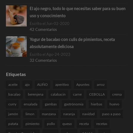
El ajo negro, todo lo que necesitas saber para su buen
uso y conocimiento
Escrito el Jun-02-2020
42 Comentarios
Yogur de bacalao con culis de pimientos, receta
absolutamente deliciosa
Escrito el Ago-24-2023
32 Comentarios
Etiquetas
aceite
ajo
ALIÑO
aperitivo
Apuntes
arroz
bacalao
berenjena
calabacin
carne
CEBOLLA
crema
curry
ensalada
gambas
gastrónomia
hierbas
huevo
jamón
limon
manzana
naranja
navidad
paso a paso
patata
pimiento
pollo
queso
receta
recetas