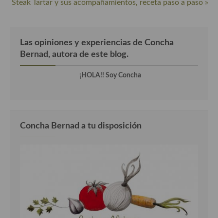
Steak Tartar y sus acompañamientos, receta paso a paso »
Cocina Murciana
Cocina Navarra
Las opiniones y experiencias de Concha
Bernad, autora de este blog.
Cocina Riojana
Cocina Valenciana
¡HOLA!! Soy Concha
Cocina Vasca
Cocina Europea
Concha Bernad a tu disposición
Cocina Alemana
Cocina Austriaca
Cocina Belga
Cocina Britanica
Cocina Bulgara