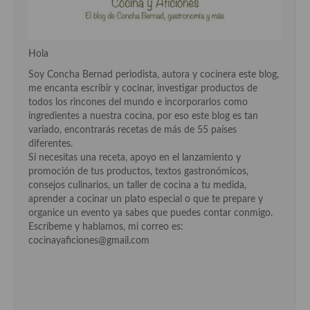
Cocina Danesa
Cocina de la Republica Checa
Hola
Cocina de Polonia
Soy Concha Bernad periodista, autora y cocinera este blog,
me encanta escribir y cocinar, investigar productos de
Cocina de Ucrania
todos los rincones del mundo e incorporarlos como
ingredientes a nuestra cocina, por eso este blog es tan
Cocina Eslovena
variado, encontrarás recetas de más de 55 países
diferentes.
Cocina Francesa
Si necesitas una receta, apoyo en el lanzamiento y
promoción de tus productos, textos gastronómicos,
Cocina Griega
consejos culinarios, un taller de cocina a tu medida,
aprender a cocinar un plato especial o que te prepare y
Cocina Holandesa
organice un evento ya sabes que puedes contar conmigo.
Escríbeme y hablamos, mi correo es:
Cocina Hungara
cocinayaficiones@gmail.com
Cocina Irlanda
Cocina Italiana