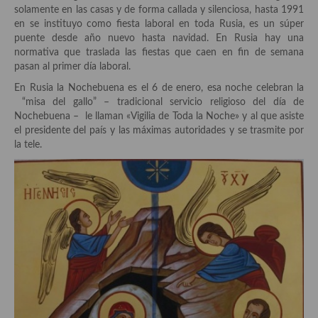
solamente en las casas y de forma callada y silenciosa, hasta 1991
Aderezos, salsas, vinagretas, especias, hierbas aromáticas o
en se instituyo como fiesta laboral en toda Rusia, es un súper
aditivos
puente desde año nuevo hasta navidad. En Rusia hay una
normativa que traslada las fiestas que caen en fin de semana
Especias, mezclas de especias
pasan al primer día laboral.
Hierbas aromáticas
En Rusia la Nochebuena es el 6 de enero, esa noche celebran la
“misa del gallo” – tradicional servicio religioso del día de
Aceites
Nochebuena – le llaman «Vigilia de Toda la Noche» y al que asiste
el presidente del país y las máximas autoridades y se trasmite por
Mojos y pastas
la tele.
Sales y polvos
Salsas y mojos
Adobos
Aperitivos
Bebidas
Bocadillos, hamburguesas, sándwich, emparedados, tostas y