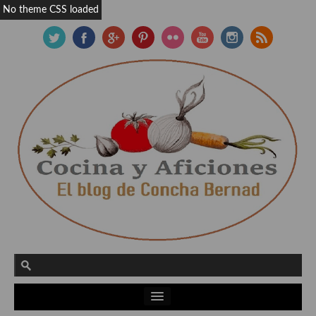
No theme CSS loaded