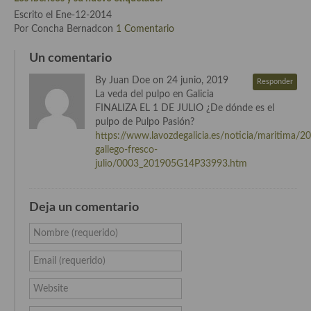
demás
Escrito el Ene-12-2014
Por Concha Bernadcon
1 Comentario
Entrantes y primeros platos
Un comentario
Ensaladas
By Juan Doe on 24 junio, 2019
Responder
Entrantes
La veda del pulpo en Galicia
FINALIZA EL 1 DE JULIO ¿De dónde es el
Gazpachos, salmorejos, sopas y cremas frías
pulpo de Pulpo Pasión?
https://www.lavozdegalicia.es/noticia/maritima/
Quínoa
gallego-fresco-
julio/0003_201905G14P33993.htm
Pasta
Arroces Y fideuás
Deja un comentario
Legumbres y cereales
Nombre (requerido)
Cuscús
Email (requerido)
Huevos
Website
Masas elaboradas con harina, pizzas, quiches y demás