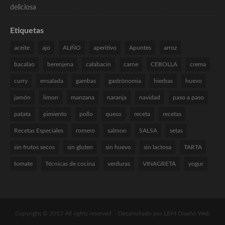
Etiquetas
aceite
ajo
ALIÑO
aperitivo
Apuntes
arroz
bacalao
berenjena
calabacin
carne
CEBOLLA
crema
curry
ensalada
gambas
gastrónomia
hierbas
huevo
jamón
limon
manzana
naranja
navidad
paso a paso
patata
pimiento
pollo
queso
receta
recetas
Recetas Especiales
romero
salmon
SALSA
setas
sin frutos secos
sin gluten
sin huevo
sin lactosa
TARTA
tomate
Técnicas de cocina
verduras
VINAGRETA
yogur
Copyright © 2017 All rights reserved. -
Desarrollado por LBM Diseño Web