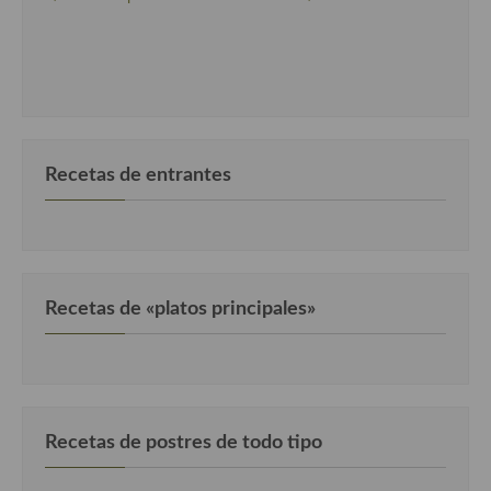
Cocina del Pacifico
Cocina filipina
Cocina de Hawái
Cocina de Madagascar
Recetas de entrantes
Cocina Africana
Cocina Sudafrinaca
Cocina del Congo
Recetas de «platos principales»
Cocina Sefardí
Cocina Yoshoku
Cocina callejera
Recetas de postres de todo tipo
Cocina fusión
Cocinas de España