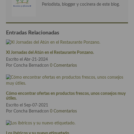
Aderezos, salsas, vinagretas, especias, hierbas aromáticas o
Periodista, blogger y cocinera de este blog.
aditivos
Especias, mezclas de especias
Entradas Relacionadas
Hierbas aromáticas
Aceites
XI Jornadas del Atún en el Restaurante Ponzano.
Mojos y pastas
Escrito el Abr-21-2024
Por Concha Bernadcon
0 Comentarios
Sales y polvos
Salsas y mojos
Cómo encontrar ofertas en productos frescos, unos consejos muy
Adobos
útiles.
Escrito el Sep-07-2021
Aperitivos
Por Concha Bernadcon
0 Comentarios
Bebidas
Bocadillos, hamburguesas, sándwich, emparedados, tostas y
Los ibéricos y su nuevo etiquetado.