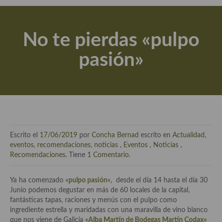
Actualidad y recomendaciones
Libros de cocina, repostería, gastronomía y más
No te pierdas «pulpo
Apuntes, estudios sobre temas interesantes e importantes
pasión»
Aceite de Oliva Virgen Extra (AOVE)
Recetas maridadas con los mejores AOVES
Flores en la cocina recetas
Técnicas de emplatado
Escrito el
17/06/2019
por
Concha Bernad
escrito en
Actualidad,
El mundo del vino y las bebidas
eventos, recomendaciones, noticias
,
Eventos
,
Noticias
,
Recomendaciones
. Tiene
1 Comentario
.
Tiendas especiales
Ya ha comenzado «
pulpo pasión
«, desde el día 14 hasta el día 30
En la mesa: menaje, vajilla, técnicas de emplatado, decoración
Junio podemos degustar en más de 60 locales de la capital,
fantásticas tapas, raciones y menús con el pulpo como
Especias, hierbas, condimentos, espesantes y aditivos
ingrediente estrella y maridadas con una maravilla de vino blanco
que nos viene de Galicia «
Alba Martín de Bodegas Martín Codax»