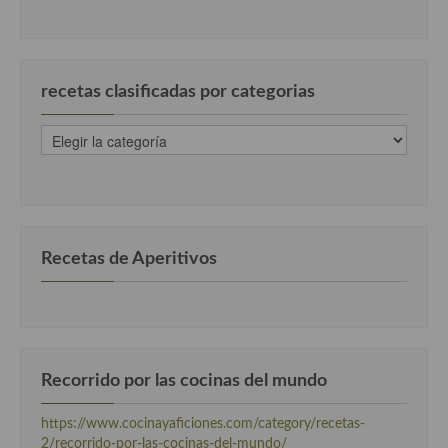
Cocina Azerí (Azerbaiyán)
Cocina de Egipto
recetas clasificadas por categorias
Cocina de Tunez
recetas
Cocina Oriental
clasificadas
por
Cocina Tailandesa
categorias
Cocina Japonesa
Cocina Vietnamita
Recetas de Aperitivos
Cocina camboyana
Cocina Coreana
Cocina HIndú
Recorrido por las cocinas del mundo
Cocina China
https://www.cocinayaficiones.com/category/recetas-
2/recorrido-por-las-cocinas-del-mundo/