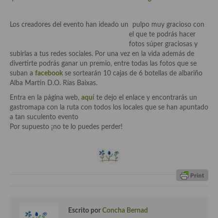
Historia de la gastronomía, platos celebres, cocineros, críticos,
historias culinarias y otras cosas
Los creadores del evento han ideado un pulpo muy gracioso con
Origen y evolución de la comida
el que te podrás
hacer
fotos súper graciosas y
Protocolo y buenas maneras.
subirlas a tus redes sociales. Por una vez en la vida además de
divertirte podrás ganar un premio, entre todas las fotos que se
Ocio – restaurantes, bares, tabernas
suban a
facebook
se sortearán 10 cajas de 6 botellas de albariño
Alba Martín D.O. Rías Baixas.
Viajes eno-gastro-turísticos
Entra en la página web,
aquí
te dejo el enlace y encontrarás un
gastromapa con la ruta con todos los locales que se han apuntado
En El Candelero
a tan suculento evento
Por supuesto ¡no te lo puedes perder!
Las opiniones de la «Cocinera»
Prensa
Recetas
Acompañamientos
Airfryer recetas
Escrito por
Concha Bernad