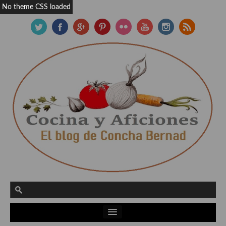
No theme CSS loaded