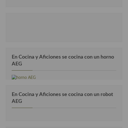
Cocina Andaluza
Cocina Aragonesa
Cocina Asturiana
Cocina Balear
En Cocina y Aficiones se cocina con un horno
Cocina Canaria
AEG
Cocina Castellana
Cocina Castilla – La Mancha
Cocina Catalana
En Cocina y Aficiones se cocina con un robot
AEG
Cocina Extremeña
Cocina Gallega
Cocina Madrileña