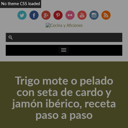
No theme CSS loaded
Actualidad y recomendaciones
Libros de cocina, repostería, gastronomía y más
Trigo mote o pelado
Apuntes, estudios sobre temas interesantes e importantes
con seta de cardo y
Aceite de Oliva Virgen Extra (AOVE)
jamón ibérico, receta
Recetas maridadas con los mejores AOVES
paso a paso
Flores en la cocina recetas