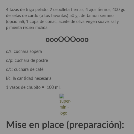
Salsas y mojos
4 tazas de trigo pelado, 2 cebolleta tiernas, 4 ajos tiernos, 400 gr.
de setas de cardo (o tus favoritas) 50 gr. de Jamón serrano
Adobos
(opcional), 1 copa de coñac, aceite de oliva virgen suave, sal y
pimienta recién molida
Aperitivos
oooOOOooo
Bebidas
c/s: cuchara sopera
Bocadillos, hamburguesas, sándwich, emparedados, tostas y
c/p: cuchara de postre
demás
c/c: cuchara de café
Entrantes y primeros platos
l/c: la cantidad necesaria
Ensaladas
1 vasos de chupito = 100 ml.
Entrantes
Gazpachos, salmorejos, sopas y cremas frías
Mise en place (preparación):
Quínoa