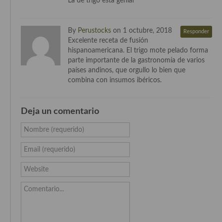
La de trigo esta genial
Cocina Castilla – La Mancha
By
Perustocks
on 1 octubre, 2018
Responder
Cocina Catalana
Excelente receta de fusión
hispanoamericana. El trigo mote pelado forma
Cocina Extremeña
parte importante de la gastronomía de varios
países andinos, que orgullo lo bien que
Cocina Gallega
combina con insumos ibéricos.
Cocina Madrileña
Deja un comentario
Cocina Murciana
Nombre (requerido)
Cocina Navarra
Email (requerido)
Cocina Riojana
Website
Cocina Valenciana
Comentario...
Cocina Vasca
Cocina Europea