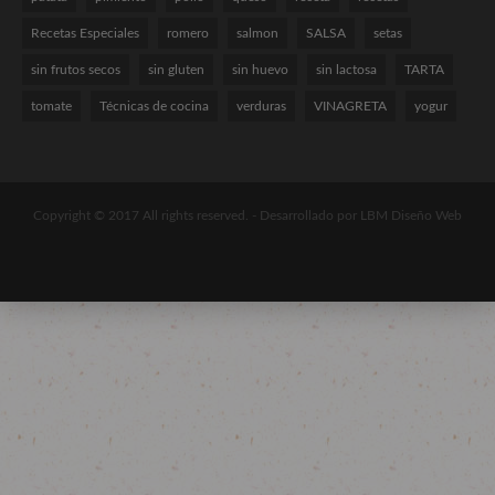
Recetas Especiales
romero
salmon
SALSA
setas
sin frutos secos
sin gluten
sin huevo
sin lactosa
TARTA
tomate
Técnicas de cocina
verduras
VINAGRETA
yogur
Copyright © 2017 All rights reserved. -
Desarrollado por LBM Diseño Web