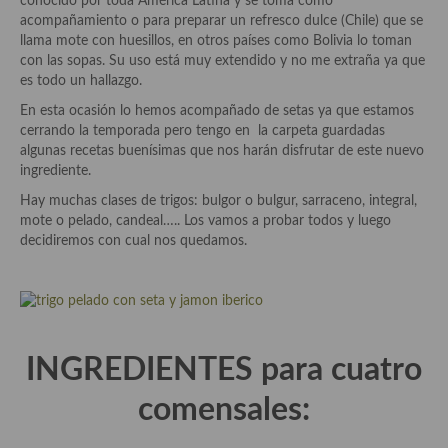
conocido por toda América Latina y se toma como
Las opiniones de la «Cocinera»
acompañamiento o para preparar un refresco dulce (Chile) que se
llama mote con huesillos, en otros países como Bolivia lo toman
Prensa
con las sopas. Su uso está muy extendido y no me extraña ya que
es todo un hallazgo.
Recetas
En esta ocasión lo hemos acompañado de setas ya que estamos
cerrando la temporada pero tengo en la carpeta guardadas
Acompañamientos
algunas recetas buenísimas que nos harán disfrutar de este nuevo
ingrediente.
Airfryer recetas
Hay muchas clases de trigos: bulgor o bulgur, sarraceno, integral,
Aderezos, salsas, vinagretas, especias, hierbas aromáticas o
mote o pelado, candeal….. Los vamos a probar todos y luego
aditivos
decidiremos con cual nos quedamos.
Especias, mezclas de especias
Hierbas aromáticas
Aceites
INGREDIENTES para cuatro
Mojos y pastas
comensales:
Sales y polvos