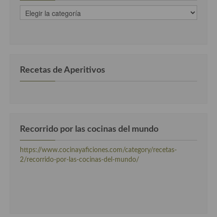
recetas
clasificadas
por
categorias
Recetas de Aperitivos
Recorrido por las cocinas del mundo
https://www.cocinayaficiones.com/category/recetas-
2/recorrido-por-las-cocinas-del-mundo/