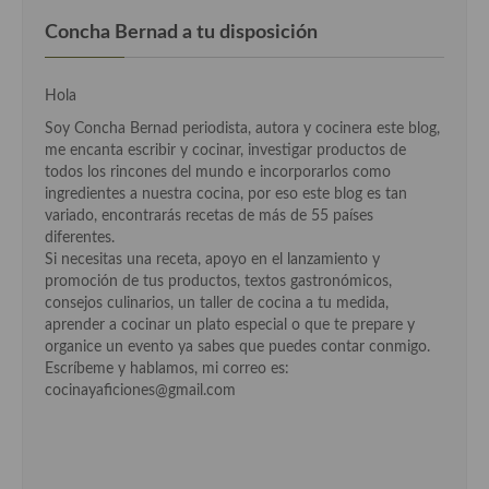
Cocina Griega
Concha Bernad a tu disposición
Cocina Holandesa
Hola
Cocina Hungara
Soy Concha Bernad periodista, autora y cocinera este blog,
me encanta escribir y cocinar, investigar productos de
Cocina Irlanda
todos los rincones del mundo e incorporarlos como
ingredientes a nuestra cocina, por eso este blog es tan
Cocina Italiana
variado, encontrarás recetas de más de 55 países
diferentes.
Cocina Luxemburgo
Si necesitas una receta, apoyo en el lanzamiento y
promoción de tus productos, textos gastronómicos,
Cocina Polaca
consejos culinarios, un taller de cocina a tu medida,
aprender a cocinar un plato especial o que te prepare y
Cocina portuguesa
organice un evento ya sabes que puedes contar conmigo.
Escríbeme y hablamos, mi correo es:
Cocina Rusa
cocinayaficiones@gmail.com
Cocina Sueca
Cocina Suiza