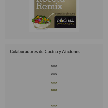
Colaboradores de Cocina y Aficiones
ooo
ooo
ooo
ooo
ooo