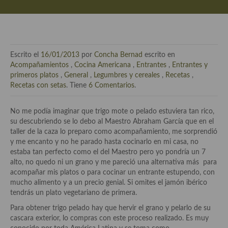
Técnicas de emplatado
El mundo del vino y las bebidas
Tiendas especiales
Escrito el
16/01/2013
por
Concha Bernad
escrito en
En la mesa: menaje, vajilla, técnicas de emplatado, decoración
Acompañamientos
,
Cocina Americana
,
Entrantes
,
Entrantes y
primeros platos
,
General
,
Legumbres y cereales
,
Recetas
,
Especias, hierbas, condimentos, espesantes y aditivos
Recetas con setas
. Tiene
6 Comentarios
.
Historia de la gastronomía, platos celebres, cocineros, críticos,
No me podía imaginar que trigo mote o pelado estuviera tan rico,
historias culinarias y otras cosas
su descubriendo se lo debo al Maestro Abraham García que en el
taller de la caza lo preparo como acompañamiento, me sorprendió
Origen y evolución de la comida
y me encanto y no he parado hasta cocinarlo en mi casa, no
estaba tan perfecto como el del Maestro pero yo pondría un 7
Protocolo y buenas maneras.
alto, no quedo ni un grano y me pareció una alternativa más para
acompañar mis platos o para cocinar un entrante estupendo, con
Ocio – restaurantes, bares, tabernas
mucho alimento y a un precio genial. Si omites el jamón ibérico
tendrás un plato vegetariano de primera.
Viajes eno-gastro-turísticos
Para obtener trigo pelado hay que hervir el grano y pelarlo de su
En El Candelero
cascara exterior, lo compras con este proceso realizado. Es muy