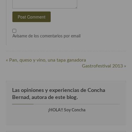
Cocina Alemana
Cocina Austriaca
Cocina Belga
Avísame de los comentarios por email
Cocina Britanica
Cocina Bulgara
« Pan, queso y vino, una tapa ganadora
Gastrofestival 2013 »
Cocina Danesa
Cocina de la Republica Checa
Las opiniones y experiencias de Concha
Cocina de Polonia
Bernad, autora de este blog.
Cocina de Ucrania
¡HOLA!! Soy Concha
Cocina Eslovena
Cocina Francesa