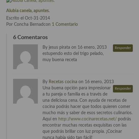
Cocina Vietnamita
Alubia canela, apuntes.
Cocina camboyana
Escrito el Oct-31-2014
Por Concha Bernadcon
1 Comentario
Cocina Coreana
6 Comentaros
Cocina HIndú
By jesus pirata on 16 enero, 2013
Responder
Cocina China
estupendo esto del trigo pelado,
muy buena receta
Cocina del Pacifico
Cocina filipina
By
Recetas cocina
on 16 enero, 2013
Una buena opción para impresionar
Responder
Cocina de Hawái
a tu pareja o familia es a través de
una deliciosa cena. Con ayuda de recetas de
Cocina de Madagascar
cocina podrás hacer que todos quieren comer
mucho más y saber de esos secretos culinarios.
Cocina Africana
Aquí en
http://www.cocinarecetas.net/
podrás
encontrar muchas recetas exquisitas con las
Cocina Sudafrinaca
que podrás brillar con luz propia. ¡Cocinar
nunca había sido tan fácil!