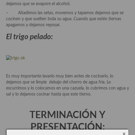
dejamos que se evapore el alcohol.
Quesos, recetas
– Añadimos las setas, movemos y tapamos dejamos que se
cocinen y que suelten toda su agua. Cuando que estén tiernas
Salazones y encurtidos
apagamos y dejamos reposar.
Recetas Especiales
El trigo pelado:
Recetas de Cuaresma
Recetas maridadas con los mejores AOVES
Recetas de fiesta, Navidad y días señalados
Es muy importante lavarlo muy bien antes de cocinarlo, lo
dejamos que se limpie debajo del chorro de agua fría. Lo
Resumen tematicos de recetas
escurrimos y lo colocamos en una cazuela, lo cubrimos con agua y
sal y lo dejamos cocinar hasta que este tierno.
Cocinas del mundo
Cocina Americana
TERMINACIÓN Y
Cocina Argentina
PRESENTACIÓN:
Cocina Brasileña
x