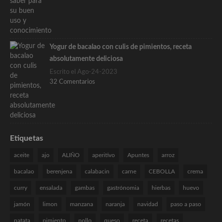
Yogur de bacalao con culis de pimientos, receta
absolutamente deliciosa
Escrito el Ago-24-2023
32 Comentarios
Etiquetas
aceite
ajo
ALIÑO
aperitivo
Apuntes
arroz
bacalao
berenjena
calabacin
carne
CEBOLLA
crema
curry
ensalada
gambas
gastrónomia
hierbas
huevo
jamón
limon
manzana
naranja
navidad
paso a paso
patata
pimiento
pollo
queso
receta
recetas