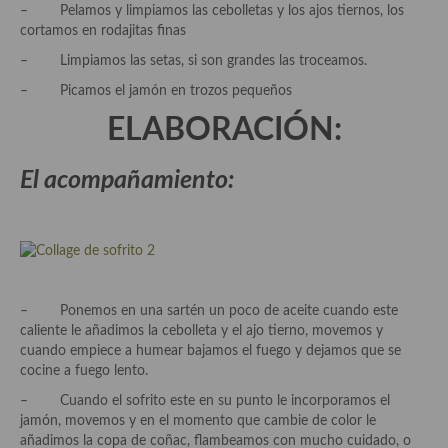
Pasta
– Pelamos y limpiamos las cebolletas y los ajos tiernos, los
cortamos en rodajitas finas
Arroces Y fideuás
– Limpiamos las setas, si son grandes las troceamos.
Legumbres y cereales
– Picamos el jamón en trozos pequeños
Cuscús
ELABORACIÓN:
Huevos
El acompañamiento:
Masas elaboradas con harina, pizzas, quiches y demás
Plato principal
Aves
– Ponemos en una sartén un poco de aceite cuando este
Carne
caliente le añadimos la cebolleta y el ajo tierno, movemos y
cuando empiece a humear bajamos el fuego y dejamos que se
Pescado y Marisco
cocine a fuego lento.
– Cuando el sofrito este en su punto le incorporamos el
Postres y dulces
jamón, movemos y en el momento que cambie de color le
añadimos la copa de coñac, flambeamos con mucho cuidado, o
Postres con frutas