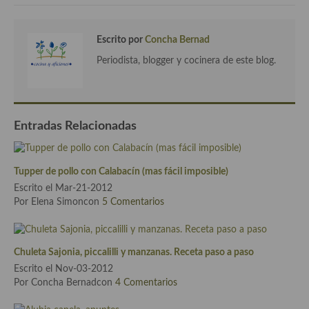
Cocina de Oriente Medio
Cocina israelí
Escrito por
Concha Bernad
Periodista, blogger y cocinera de este blog.
Cocina libanesa
Cocina Armenia
Cocina Siria
Entradas Relacionadas
Cocina Azerí (Azerbaiyán)
Tupper de pollo con Calabacín (mas fácil imposible)
Cocina de Egipto
Escrito el Mar-21-2012
Por Elena Simoncon
5 Comentarios
Cocina de Tunez
Cocina Oriental
Chuleta Sajonia, piccalilli y manzanas. Receta paso a paso
Cocina Tailandesa
Escrito el Nov-03-2012
Por Concha Bernadcon
4 Comentarios
Cocina Japonesa