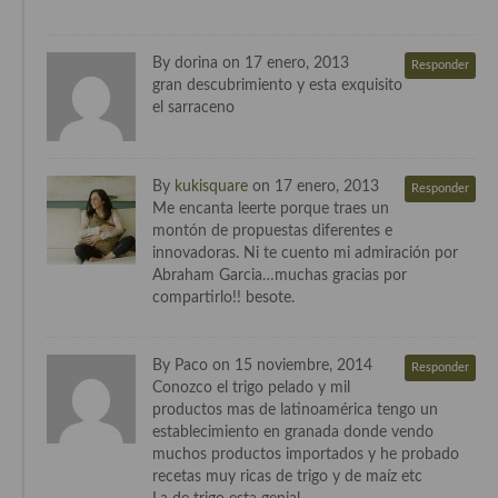
Cocina del Congo
Cocina Sefardí
By dorina on 17 enero, 2013
Responder
gran descubrimiento y esta exquisito
Cocina Yoshoku
el sarraceno
Cocina callejera
Cocina fusión
By
kukisquare
on 17 enero, 2013
Responder
Me encanta leerte porque traes un
Cocinas de España
montón de propuestas diferentes e
innovadoras. Ni te cuento mi admiración por
Cocina Andaluza
Abraham Garcia…muchas gracias por
compartirlo!! besote.
Cocina Aragonesa
Cocina Asturiana
By Paco on 15 noviembre, 2014
Responder
Conozco el trigo pelado y mil
Cocina Balear
productos mas de latinoamérica tengo un
establecimiento en granada donde vendo
Cocina Canaria
muchos productos importados y he probado
recetas muy ricas de trigo y de maíz etc
Cocina Castellana