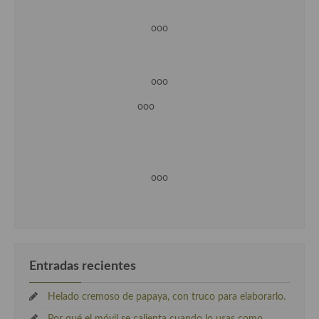
ooo
ooo
ooo
ooo
Entradas recientes
Helado cremoso de papaya, con truco para elaborarlo.
Por qué el móvil se calienta cuando lo usas como