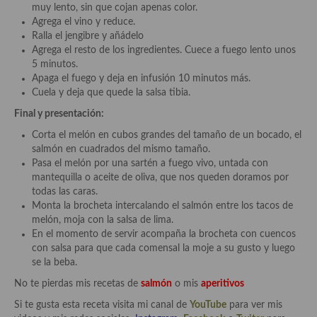
muy lento, sin que cojan apenas color.
Cocina Danesa
Agrega el vino y reduce.
Ralla el jengibre y añádelo
Cocina de la Republica Checa
Agrega el resto de los ingredientes. Cuece a fuego lento unos
5 minutos.
Cocina de Polonia
Apaga el fuego y deja en infusión 10 minutos más.
Cuela y deja que quede la salsa tibia.
Cocina de Ucrania
Final y presentación:
Cocina Eslovena
Corta el melón en cubos grandes del tamaño de un bocado, el
salmón en cuadrados del mismo tamaño.
Cocina Francesa
Pasa el melón por una sartén a fuego vivo, untada con
mantequilla o aceite de oliva, que nos queden doramos por
Cocina Griega
todas las caras.
Monta la brocheta intercalando el salmón entre los tacos de
Cocina Holandesa
melón, moja con la salsa de lima.
En el momento de servir acompaña la brocheta con cuencos
Cocina Hungara
con salsa para que cada comensal la moje a su gusto y luego
se la beba.
Cocina Irlanda
No te pierdas mis recetas de
salmón
o mis
aperitivos
Cocina Italiana
Si te gusta esta receta visita mi canal de
YouTube
para ver mis