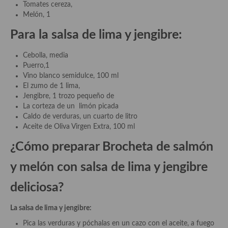
Tomates cereza,
Melón, 1
Cocina Murciana
Para la salsa de lima y jengibre
:
Cocina Navarra
Cebolla, media
Cocina Riojana
Puerro,1
Vino blanco semidulce, 100 ml
Cocina Valenciana
El zumo de 1 lima,
Jengibre, 1 trozo pequeño de
Cocina Vasca
La corteza de un limón picada
Caldo de verduras, un cuarto de litro
Cocina Europea
Aceite de Oliva Virgen Extra, 100 ml
Cocina Alemana
¿Cómo preparar Brocheta de salmón
Cocina Austriaca
y melón con salsa de lima y jengibre
Cocina Belga
deliciosa?
Cocina Britanica
La salsa de lima y jengibre:
Cocina Bulgara
Pica las verduras y póchalas en un cazo con el aceite, a fuego