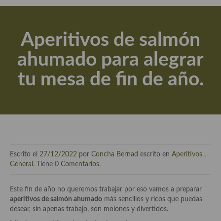
Actualidad y recomendaciones
Libros de cocina, repostería, gastronomía y más
Aperitivos de salmón
Apuntes, estudios sobre temas interesantes e importantes
ahumado para alegrar
Aceite de Oliva Virgen Extra (AOVE)
tu mesa de fin de año.
Recetas maridadas con los mejores AOVES
Flores en la cocina recetas
Técnicas de emplatado
El mundo del vino y las bebidas
Escrito el
27/12/2022
por
Concha Bernad
escrito en
Aperitivos
,
Tiendas especiales
General
. Tiene
0 Comentarios
.
En la mesa: menaje, vajilla, técnicas de emplatado, decoración
Este fin de año no queremos trabajar por eso vamos a preparar
aperitivos de salmón ahumado
más sencillos y ricos que puedas
Especias, hierbas, condimentos, espesantes y aditivos
desear, sin apenas trabajo, son molones y divertidos.