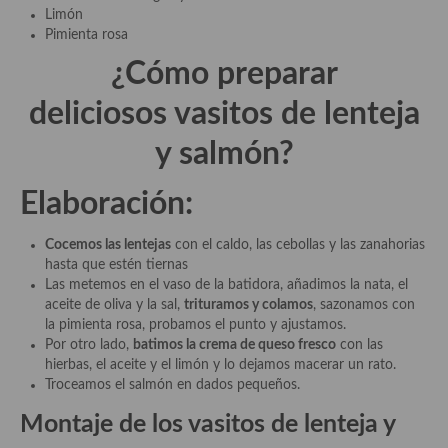
Cocina del Pacifico
Limón
Pimienta rosa
Cocina filipina
¿Cómo preparar
Cocina de Hawái
deliciosos vasitos de lenteja
Cocina de Madagascar
y salmón?
Cocina Africana
Elaboración:
Cocina Sudafrinaca
Cocemos las lentejas
con el caldo, las cebollas y las zanahorias
Cocina del Congo
hasta que estén tiernas
Las metemos en el vaso de la batidora, añadimos la nata, el
Cocina Sefardí
aceite de oliva y la sal,
trituramos y colamos
, sazonamos con
la pimienta rosa, probamos el punto y ajustamos.
Cocina Yoshoku
Por otro lado,
batimos la crema de queso fresco
con las
hierbas, el aceite y el limón y lo dejamos macerar un rato.
Cocina callejera
Troceamos el salmón en dados pequeños.
Cocina fusión
Montaje de los vasitos de lenteja y
Cocinas de España