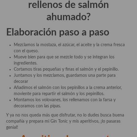
rellenos de salmón
Plato principal
ahumado?
Aves
Elaboración paso a paso
Carne
Mezclamos la mostaza, el azúcar, el aceite y la crema fresca
Pescado y Marisco
con el queso.
Mueve bien para que se mezcle todo y se integran los
Postres y dulces
ingredientes.
Cortamos tiras pequeñas y finas el salmón y el pepinillo.
Postres con frutas
Juntamos y los mezclamos, guardamos una parte para
decorar
Quesos, recetas
Añadimos el salmón con los pepinillos a la crema anterior,
moviente para repartir el salmón y los pepinillos.
Salazones y encurtidos
Montamos los volovanes, los rellenamos con la farsa y
decoramos con las pipas.
Recetas Especiales
Y ya no nos queda más que disfrutar, no lo dudes busca buena
compañía y prepara mi Gin Tonic y mis aperitivos, ¡lo pasaras
Recetas de Cuaresma
genial!
Recetas maridadas con los mejores AOVES