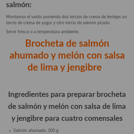
salmón:
Cocina Andaluza
Montamos el vasito poniendo dos tercios de crema de lentejas un
tercio de crema de yogur y otro tercio de salmón picado.
Cocina Aragonesa
Servir fresco o a temperatura ambiente.
Cocina Asturiana
Brocheta de salmón
Cocina Balear
ahumado y melón con salsa
Cocina Canaria
de lima y jengibre
Cocina Castellana
Cocina Castilla – La Mancha
Ingredientes para preparar brocheta
Cocina Catalana
de salmón y melón con salsa de lima
Cocina Extremeña
y jengibre para cuatro comensales
Cocina Gallega
Salmón ahumado, 300 g
Cocina Madrileña