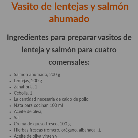
Vasito de lentejas y salmón
Cocina Azerí (Azerbaiyán)
ahumado
Cocina de Egipto
Cocina de Tunez
Ingredientes para preparar vasitos de
Cocina Oriental
lenteja y salmón para cuatro
Cocina Tailandesa
comensales:
Cocina Japonesa
Salmón ahumado, 200 g
Cocina Vietnamita
Lentejas, 200 g
Zanahoria, 1
Cocina camboyana
Cebolla, 1
La cantidad necesaria de caldo de pollo,
Cocina Coreana
Nata para cocinar, 100 ml
Aceite de oliva,
Cocina HIndú
Sal
Crema de queso fresco, 100 g
Cocina China
Hierbas frescas (romero, orégano, albahaca…),
Aceite de oliva virgen y