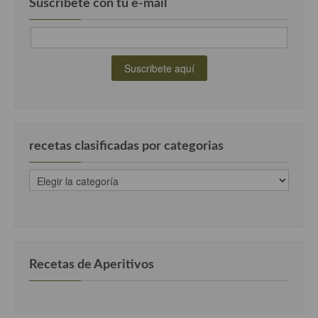
Suscríbete con tu e-mail
recetas clasificadas por categorias
recetas
clasificadas
por
categorias
Recetas de Aperitivos