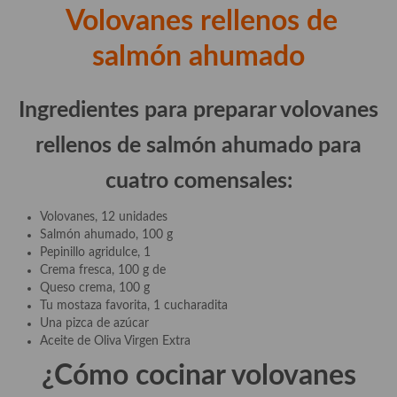
demás
Volovanes rellenos de
Entrantes y primeros platos
salmón
ahumado
Ensaladas
Ingredientes para preparar volovanes
Entrantes
rellenos de salmón ahumado para
Gazpachos, salmorejos, sopas y cremas frías
cuatro comensales:
Quínoa
Volovanes, 12 unidades
Pasta
Salmón ahumado, 100 g
Pepinillo agridulce, 1
Arroces Y fideuás
Crema fresca, 100 g de
Queso crema, 100 g
Legumbres y cereales
Tu mostaza favorita, 1 cucharadita
Una pizca de azúcar
Cuscús
Aceite de Oliva Virgen Extra
Huevos
¿Cómo cocinar volovanes
Masas elaboradas con harina, pizzas, quiches y demás