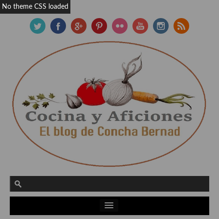
No theme CSS loaded