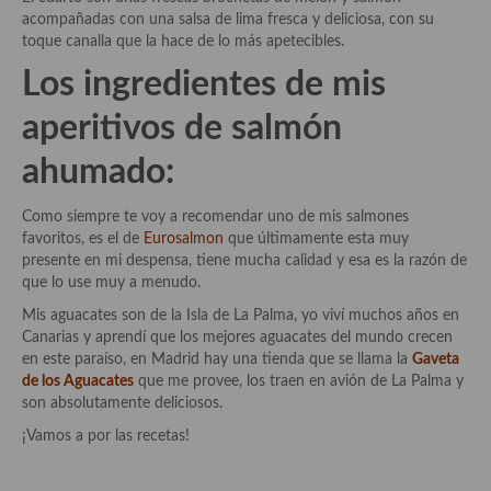
Aderezos, salsas, vinagretas, especias, hierbas aromáticas o
acompañadas con una salsa de lima fresca y deliciosa, con su
aditivos
toque canalla que la hace de lo más apetecibles.
Los ingredientes de mis
Especias, mezclas de especias
aperitivos de salmón
Hierbas aromáticas
ahumado:
Aceites
Mojos y pastas
Como siempre te voy a recomendar uno de mis salmones
favoritos, es el de
Eurosalmon
que últimamente esta muy
Sales y polvos
presente en mi despensa, tiene mucha calidad y esa es la razón de
que lo use muy a menudo.
Salsas y mojos
Mis aguacates son de la Isla de La Palma, yo viví muchos años en
Canarias y aprendí que los mejores aguacates del mundo crecen
Adobos
en este paraíso, en Madrid hay una tienda que se llama la
Gaveta
de los Aguacates
que me provee, los traen en avión de La Palma y
Aperitivos
son absolutamente deliciosos.
Bebidas
¡Vamos a por las recetas!
Bocadillos, hamburguesas, sándwich, emparedados, tostas y