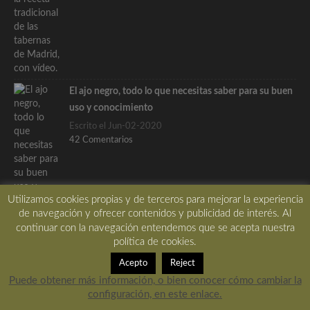
El ajo negro, todo lo que necesitas saber para su buen
uso y conocimiento
Escrito el Jun-02-2020
42 Comentarios
Utilizamos cookies propias y de terceros para mejorar la experiencia
de navegación y ofrecer contenidos y publicidad de interés. Al
Yogur de bacalao con culis de pimientos, receta
continuar con la navegación entendemos que se acepta nuestra
absolutamente deliciosa
política de cookies.
Escrito el Ago-24-2023
Acepto
Reject
32 Comentarios
Puede obtener más información, o bien conocer cómo cambiar la
configuración, en este enlace.