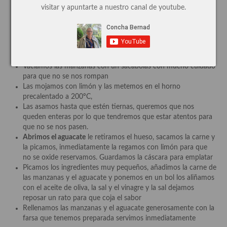
¡Cómo preparar aperitivo de
visitar y apuntarte a nuestro canal de youtube.
Cocina de Guatemala
aguacate, manzana y salmón?
Cocina de Nicaragua
Elaboración:
Cocina Ecuatoriana
Vaciamos las manzanas con un sacabolas con mucho cuidado
Cocina Jamaicana
para que no se nos rompan
Las mojamos con limón y las metemos en el horno
Cocina Mexicana
precalentado a 200ºC,
Las asamos hasta que estén tiernas, queremos que nos
Cocina peruana
queden enteras por lo que tendremos que estar atentos para
que no se nos pasen.
Cocina de Oriente Medio
Abrimos el aguacate
le retiramos el hueso, sacamos la carne y
la picamos, inmediatamente la regamos con limón para que
Cocina israelí
no se oxide reservamos. Guardamos la cáscara para emplatar
Picamos los ingredientes muy pequeños, añadimos la carne de
Cocina libanesa
las manzanas y el aguacate y ponemos en un bol los aliñamos
con el aceite de oliva, la sal y el vinagre y la sal dejamos
Cocina Armenia
reposar un rato para que coja el sabor
Rellenamos las manzanas y el aguacate generosamente con la
Cocina Siria
farsa que tenemos preparada servimos inmediatamente