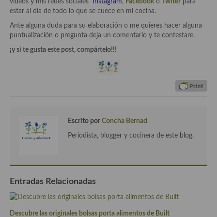
videos y mis redes sociales
Instagram
,
Facebook
o
Twiter
para
Cocina Luxemburgo
estar al día de todo lo que se cuece en mi cocina.
Ante alguna duda para su elaboración o me quieres hacer alguna
Cocina Polaca
puntualización o pregunta deja un comentario y te contestare.
Cocina portuguesa
¡y si te gusta este post, compártelo!!!
Cocina Rusa
Cocina Sueca
Cocina Suiza
Escrito por
Concha Bernad
Cocina Turca
Periodista, blogger y cocinera de este blog.
Entradas Relacionadas
Descubre las originales bolsas porta alimentos de Built