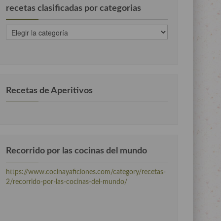
recetas clasificadas por categorias
recetas
clasificadas
por
categorias
Recetas de Aperitivos
Recorrido por las cocinas del mundo
https://www.cocinayaficiones.com/category/recetas-
2/recorrido-por-las-cocinas-del-mundo/