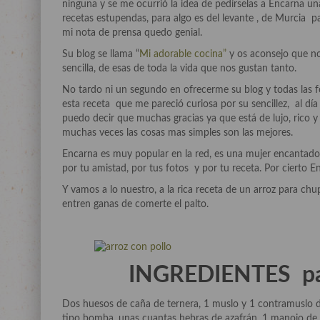
ninguna y se me ocurrió la idea de pedírselas a Encarna u
recetas estupendas, para algo es del levante , de Murcia p
mi nota de prensa quedo genial.
Su blog se llama “
Mi adorable cocina”
y os aconsejo que no
sencilla, de esas de toda la vida que nos gustan tanto.
No tardo ni un segundo en ofrecerme su blog y todas las 
esta receta que me pareció curiosa por su sencillez, al dí
puedo decir que muchas gracias ya que está de lujo, rico 
muchas veces las cosas mas simples son las mejores.
Encarna es muy popular en la red, es una mujer encantador
por tu amistad, por tus fotos y por tu receta. Por cierto
Y vamos a lo nuestro, a la rica receta de un arroz para chu
entren ganas de comerte el palto.
INGREDIENTES par
Dos huesos de caña de ternera, 1 muslo y 1 contramuslo de 
tipo bomba, unas cuantas hebras de azafrán, 1 manojo de p