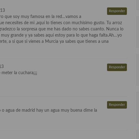
013
Responder
ro que soy muy famosa en la red…vamos a
que necesites de mi ,aquí lo tienes con muchisimo gusto. Tu arroz
 agradezco la sorpresa que me has dado no sabes cuanto. Nunca lo
o muy grande y ya sabes aquí estoy para lo que haga falta.Ah…yo
e, a si que si vienes a Murcia ya sabes que tienes a una
13
Responder
 meter la cuchara¡¡¡
Responder
ido o agua de madrid hay un agua muy buena dime la