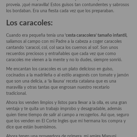
Historia de la gastronomía, platos celebres, cocineros, críticos,
proveía. ¡qué maravilla! Estos guisos tan contundentes y sabrosos
historias culinarias y otras cosas
los bordaban. Era una fiesta cada vez que los preparaban.
Origen y evolución de la comida
Los caracoles:
Protocolo y buenas maneras.
Cuando era pequeña tenía una
‘cesta caracolera’ tamaño infantil,
salíamos al campo con mi Padre a la cabeza a coger caracoles
Ocio – restaurantes, bares, tabernas
cantando ‘caracol, col, col saca los cuernos al sol’. Son unos
recuerdos preciosos y entrañables que cada vez que como
Viajes eno-gastro-turísticos
caracoles me vienen a la mente y no lo dudes, siempre sonrió.
En El Candelero
Me encantan los caracoles es un plato delicioso en guiso,
cocinados a la madrileña o al estilo aragonés con tomate y jamón
Las opiniones de la «Cocinera»
que son una delicia, a ‘la llauna’ receta catalana que es una
maravilla y otras tantas que engrosan nuestro recetario
Prensa
tradicional.
Ahora los venden limpios y listos para llevar a la olla, es una gran
Recetas
ventaja y te quita un trabajo ímprobo y desagradable, además
quien tiene tiempo de salir al campo a recogerlos. Así que, seguro
Acompañamientos
que los venden en El Corte Ingles que mi hermana los compra y
dice que están buenísimos.
Airfryer recetas
Ahora tengo una proveedora de primera, mi amiga Manuni,