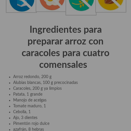
Plato principal
Aves
Ingredientes para
Carne
preparar arroz con
Pescado y Marisco
caracoles para cuatro
Postres y dulces
comensales
Postres con frutas
Arroz redondo, 200 g
Quesos, recetas
Alubias blancas, 100 g precocinadas
Caracoles, 200 g ya limpios
Salazones y encurtidos
Patata, 1 grande
Manojo de acelgas
Recetas Especiales
Tomate maduro, 1
Cebolla, 1
Recetas de Cuaresma
Ajo, 3 dientes
Pimentón rojo dulce
Recetas maridadas con los mejores AOVES
azafrán, 8 hebras