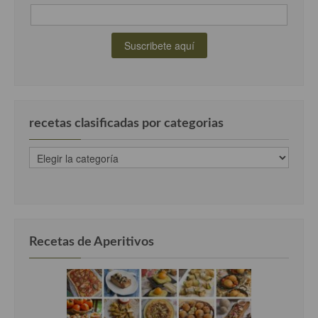
recetas clasificadas por categorias
recetas
clasificadas
por
categorias
Recetas de Aperitivos