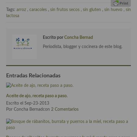
Cocina del Pacifico
Tags:
arroz
,
caracoles
,
sin frutos secos
,
sin gluten
,
sin huevo
,
sin
Cocina filipina
lactosa
Cocina de Hawái
Escrito por
Concha Bernad
Cocina de Madagascar
Periodista, blogger y cocinera de este blog.
Cocina Africana
Cocina Sudafrinaca
Entradas Relacionadas
Cocina del Congo
Cocina Sefardí
Aceite de ajo, receta paso a paso.
Cocina Yoshoku
Escrito el Sep-23-2013
Por Concha Bernadcon
2 Comentarios
Cocina callejera
Cocina fusión
Cocinas de España