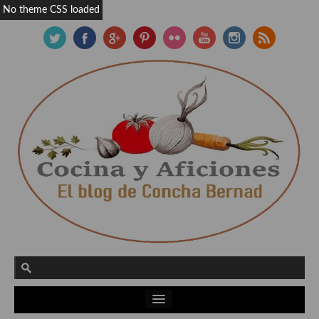
No theme CSS loaded