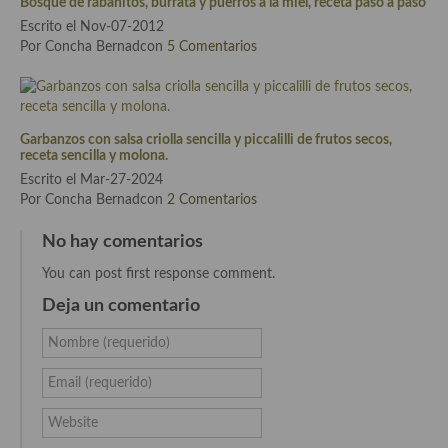
Bosque de rábanitos, burrata y puerros a la miel, receta paso a paso
Escrito el Nov-07-2012
Cocina Andaluza
Por Concha Bernadcon
5 Comentarios
Cocina Aragonesa
Cocina Asturiana
Garbanzos con salsa criolla sencilla y piccalilli de frutos secos,
receta sencilla y molona.
Cocina Balear
Escrito el Mar-27-2024
Cocina Canaria
Por Concha Bernadcon
2 Comentarios
Cocina Castellana
No hay comentarios
You can post first response comment.
Cocina Castilla – La Mancha
Deja un comentario
Cocina Catalana
Nombre (requerido)
Cocina Extremeña
Email (requerido)
Cocina Gallega
Website
Cocina Madrileña