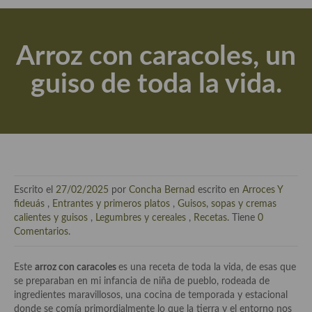
Actualidad y recomendaciones
Libros de cocina, repostería, gastronomía y más
Arroz con caracoles, un
Apuntes, estudios sobre temas interesantes e importantes
guiso de toda la vida.
Aceite de Oliva Virgen Extra (AOVE)
Recetas maridadas con los mejores AOVES
Flores en la cocina recetas
Técnicas de emplatado
Escrito el
27/02/2025
por
Concha Bernad
escrito en
Arroces Y
El mundo del vino y las bebidas
fideuás
,
Entrantes y primeros platos
,
Guisos, sopas y cremas
calientes y guisos
,
Legumbres y cereales
,
Recetas
. Tiene
0
Tiendas especiales
Comentarios
.
En la mesa: menaje, vajilla, técnicas de emplatado, decoración
Este
arroz con caracoles
es una receta de toda la vida, de esas que
se preparaban en mi infancia de niña de pueblo, rodeada de
Especias, hierbas, condimentos, espesantes y aditivos
ingredientes maravillosos, una cocina de temporada y estacional
donde se comía primordialmente lo que la tierra y el entorno nos