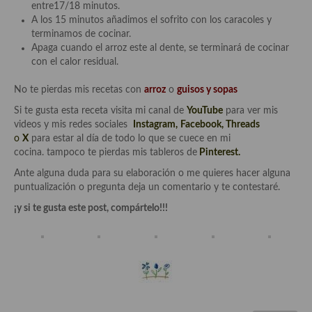
entre17/18 minutos.
Cocina Azerí (Azerbaiyán)
A los 15 minutos añadimos el sofrito con los caracoles y
terminamos de cocinar.
Cocina de Egipto
Apaga cuando el arroz este al dente, se terminará de cocinar
con el calor residual.
Cocina de Tunez
No te pierdas mis recetas con
arroz
o
guisos y sopas
Cocina Oriental
Si te gusta esta receta visita mi canal de
YouTube
para ver mis
Cocina Tailandesa
videos y mis redes sociales
Instagram
,
Facebook
,
Threads
o
X
para estar al día de todo lo que se cuece en mi
Cocina Japonesa
cocina. tampoco te pierdas mis tableros de
Pinterest.
Ante alguna duda para su elaboración o me quieres hacer alguna
Cocina Vietnamita
puntualización o pregunta deja un comentario y te contestaré.
Cocina camboyana
¡y si te gusta este post, compártelo!!!
Cocina Coreana
Cocina HIndú
Cocina China