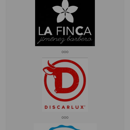
ooo
ooo