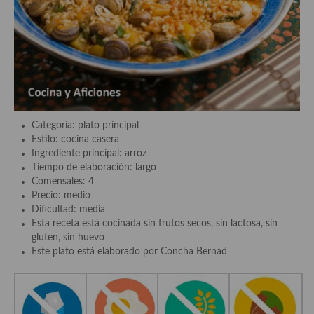
demás
Entrantes y primeros platos
Ensaladas
Entrantes
Gazpachos, salmorejos, sopas y cremas frías
Categoría: plato principal
Estilo: cocina casera
Quínoa
Ingrediente principal: arroz
Tiempo de elaboración: largo
Pasta
Comensales: 4
Precio: medio
Arroces Y fideuás
Dificultad: media
Esta receta está cocinada sin frutos secos, sin lactosa, sin
Legumbres y cereales
gluten, sin huevo
Este plato está elaborado por Concha Bernad
Cuscús
Huevos
Masas elaboradas con harina, pizzas, quiches y demás