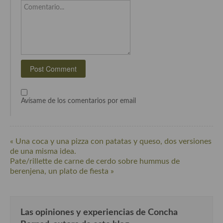
Comentario...
Cocina Murciana
Cocina Navarra
Cocina Riojana
Cocina Valenciana
Cocina Vasca
Avísame de los comentarios por email
Cocina Europea
Cocina Alemana
« Una coca y una pizza con patatas y queso, dos versiones
de una misma idea.
Cocina Austriaca
Pate/rillette de carne de cerdo sobre hummus de
berenjena, un plato de fiesta »
Cocina Belga
Cocina Britanica
Las opiniones y experiencias de Concha
Cocina Bulgara