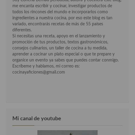
Cocina Luxemburgo
me encanta escribir y cocinar, investigar productos de
todos los rincones del mundo e incorporarlos como
Cocina Polaca
ingredientes a nuestra cocina, por eso este blog es tan
variado, encontrarás recetas de más de 55 países
Cocina portuguesa
diferentes.
Si necesitas una receta, apoyo en el lanzamiento y
Cocina Rusa
promoción de tus productos, textos gastronómicos,
consejos culinarios, un taller de cocina a tu medida,
Cocina Sueca
aprender a cocinar un plato especial o que te prepare y
organice un evento ya sabes que puedes contar conmigo.
Cocina Suiza
Escríbeme y hablamos, mi correo es:
cocinayaficiones@gmail.com
Cocina Turca
Mi canal de youtube