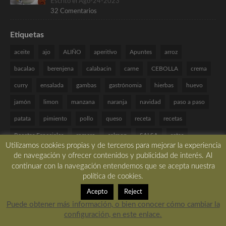
Escrito el Ago-24-2023
32 Comentarios
Etiquetas
aceite
ajo
ALIÑO
aperitivo
Apuntes
arroz
bacalao
berenjena
calabacin
carne
CEBOLLA
crema
curry
ensalada
gambas
gastrónomia
hierbas
huevo
jamón
limon
manzana
naranja
navidad
paso a paso
patata
pimiento
pollo
queso
receta
recetas
Recetas Especiales
romero
salmon
SALSA
setas
Utilizamos cookies propias y de terceros para mejorar la experiencia
sin frutos secos
sin gluten
sin huevo
sin lactosa
TARTA
de navegación y ofrecer contenidos y publicidad de interés. Al
continuar con la navegación entendemos que se acepta nuestra
tomate
Técnicas de cocina
verduras
VINAGRETA
yogur
política de cookies.
Acepto
Reject
Puede obtener más información, o bien conocer cómo cambiar la
configuración, en este enlace.
Copyright © 2017 All rights reserved. -
Desarrollado por LBM Diseño Web