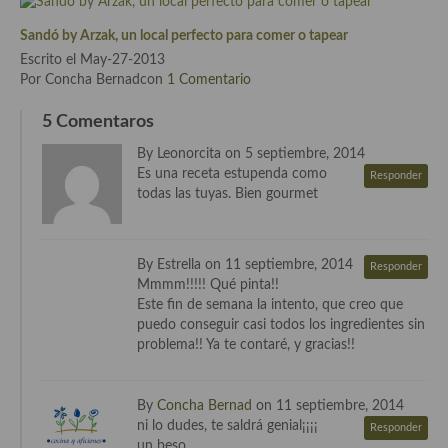
Cocina Danesa
Sandó by Arzak, un local perfecto para comer o tapear
Escrito el May-27-2013
Cocina de la Republica Checa
Por Concha Bernadcon
1 Comentario
Cocina de Polonia
5 Comentaros
Cocina de Ucrania
By Leonorcita on 5 septiembre, 2014
Es una receta estupenda como
Responder
Cocina Eslovena
todas las tuyas. Bien gourmet
Cocina Francesa
Cocina Griega
By Estrella on 11 septiembre, 2014
Responder
Mmmm!!!!! Qué pinta!!
Cocina Holandesa
Este fin de semana la intento, que creo que
puedo conseguir casi todos los ingredientes sin
Cocina Hungara
problema!! Ya te contaré, y gracias!!
Cocina Irlanda
By
Concha Bernad
on 11 septiembre, 2014
Cocina Italiana
ni lo dudes, te saldrá genial¡¡¡¡
Responder
un beso