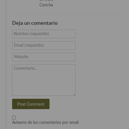
Cocina Luxemburgo
Concha
Cocina Polaca
Deja un comentario
Cocina portuguesa
Nombre (requerido)
Cocina Rusa
Email (requerido)
Cocina Sueca
Website
Cocina Suiza
Comentario...
Cocina Turca
Avísame de los comentarios por email