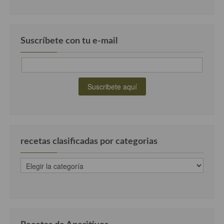
Suscríbete con tu e-mail
recetas clasificadas por categorias
recetas
clasificadas
por
categorias