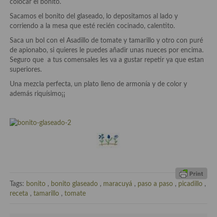
colocar el bonito.
Sacamos el bonito del glaseado, lo depositamos al lado y
Cocina Andaluza
corriendo a la mesa que esté recién cocinado, calentito.
Cocina Aragonesa
Saca un bol con el Asadillo de tomate y tamarillo y otro con puré
de apionabo, si quieres le puedes añadir unas nueces por encima.
Cocina Asturiana
Seguro que a tus comensales les va a gustar repetir ya que estan
superiores.
Cocina Balear
Una mezcla perfecta, un plato lleno de armonía y de color y
además riquísimo¡¡
Cocina Canaria
Cocina Castellana
Cocina Castilla – La Mancha
Cocina Catalana
Cocina Extremeña
Tags:
bonito
,
bonito glaseado
,
maracuyá
,
paso a paso
,
picadillo
,
Cocina Gallega
receta
,
tamarillo
,
tomate
Cocina Madrileña