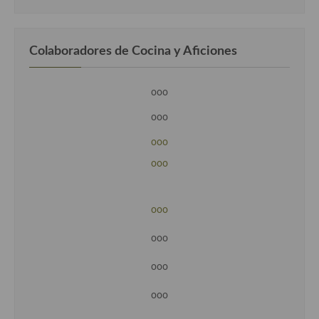
Colaboradores de Cocina y Aficiones
ooo
ooo
ooo
ooo
ooo
ooo
ooo
ooo