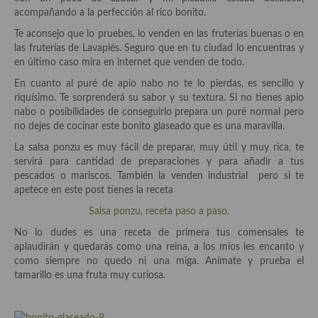
Aderezos, salsas, vinagretas, especias, hierbas aromáticas o
acompañando a la perfección al rico bonito.
aditivos
Te aconsejo que lo pruebes, lo venden en las fruterías buenas o en
las fruterías de Lavapiés. Seguro que en tu ciudad lo encuentras y
Especias, mezclas de especias
en último caso mira en internet que venden de todo.
Hierbas aromáticas
En cuanto al puré de apio nabo no te lo pierdas, es sencillo y
riquísimo. Te sorprenderá su sabor y su textura. Si no tienes apio
Aceites
nabo o posibilidades de conseguirlo prepara un puré normal pero
no dejes de cocinar este bonito glaseado que es una maravilla.
Mojos y pastas
La salsa ponzu es muy fácil de preparar, muy útil y muy rica, te
servirá para cantidad de preparaciones y para añadir a tus
Sales y polvos
pescados o mariscos. También la venden industrial pero si te
apetece en este post tienes la receta
Salsas y mojos
Salsa ponzu, receta paso a paso.
Adobos
No lo dudes es una receta de primera tus comensales te
aplaudirán y quedarás como una reina, a los míos les encanto y
Aperitivos
como siempre no quedo ni una miga. Anímate y prueba el
tamarillo es una fruta muy curiosa.
Bebidas
Bocadillos, hamburguesas, sándwich, emparedados, tostas y