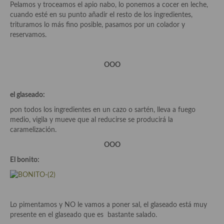
Pelamos y troceamos el apio nabo, lo ponemos a cocer en leche,
Cocina Azerí (Azerbaiyán)
cuando esté en su punto añadir el resto de los ingredientes,
trituramos lo más fino posible, pasamos por un colador y
Cocina de Egipto
reservamos.
Cocina de Tunez
OOO
Cocina Oriental
Cocina Tailandesa
el glaseado:
Cocina Japonesa
pon todos los ingredientes en un cazo o sartén, lleva a fuego
medio, vigila y mueve que al reducirse se producirá la
Cocina Vietnamita
caramelización.
OOO
Cocina camboyana
El bonito:
Cocina Coreana
Cocina HIndú
Lo pimentamos y NO le vamos a poner sal, el glaseado está muy
Cocina China
presente en el glaseado que es bastante salado.