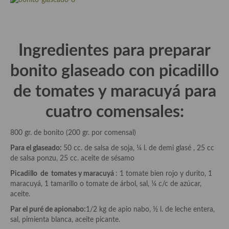
demás
Entrantes y primeros platos
Ensaladas
Ingredientes para preparar
Entrantes
bonito glaseado con picadillo
Gazpachos, salmorejos, sopas y cremas frías
de tomates y maracuyá para
Quínoa
cuatro comensales:
Pasta
800 gr. de bonito (200 gr. por comensal)
Arroces Y fideuás
Para el glaseado:
50 cc. de salsa de soja, ¼ l. de demi glasé , 25 cc
de salsa ponzu, 25 cc. aceite de sésamo
Legumbres y cereales
Picadillo de tomates y maracuyá
: 1 tomate bien rojo y durito, 1
maracuyá, 1 tamarillo o tomate de árbol, sal, ¼ c/c de azúcar,
Cuscús
aceite.
Huevos
Par el puré de apionabo:
1/2 kg de apio nabo, ½ l. de leche entera,
sal, pimienta blanca, aceite picante.
Masas elaboradas con harina, pizzas, quiches y demás