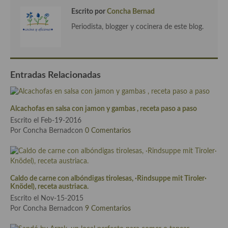
Escrito por
Concha Bernad
Cocina Murciana
Periodista, blogger y cocinera de este blog.
Cocina Navarra
Cocina Riojana
Entradas Relacionadas
Cocina Valenciana
Cocina Vasca
Alcachofas en salsa con jamon y gambas , receta paso a paso
Cocina Europea
Escrito el Feb-19-2016
Por Concha Bernadcon
0 Comentarios
Cocina Alemana
Cocina Austriaca
Caldo de carne con albóndigas tirolesas, ·Rindsuppe mit Tiroler·
Cocina Belga
Knödel), receta austriaca.
Escrito el Nov-15-2015
Cocina Britanica
Por Concha Bernadcon
9 Comentarios
Cocina Bulgara