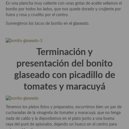
Cocina del Pacifico
En una plancha muy caliente con unas gotas de aceite sellamos el
bonito por todos los lados, que nos quede dorado y crujiente por
Cocina filipina
fuera y rosa y crudito por el centro.
Sumergimos los tacos de bonito en el glaseado.
Cocina de Hawái
Cocina de Madagascar
Cocina Africana
Terminación y
Cocina Sudafrinaca
presentación del bonito
Cocina del Congo
glaseado con picadillo de
Cocina Sefardí
tomates y maracuyá
Cocina Yoshoku
Cocina callejera
Tenemos los platos listos y preparados, escurrimos bien un par de
cucharadas de la vinagreta de tomates y maracuyá, que no tenga
Cocina fusión
nada de caldo y la depositamos en el plato junto a una buena
raya del puré de apionabo, dejando un hueco en el centro para
Cocinas de España