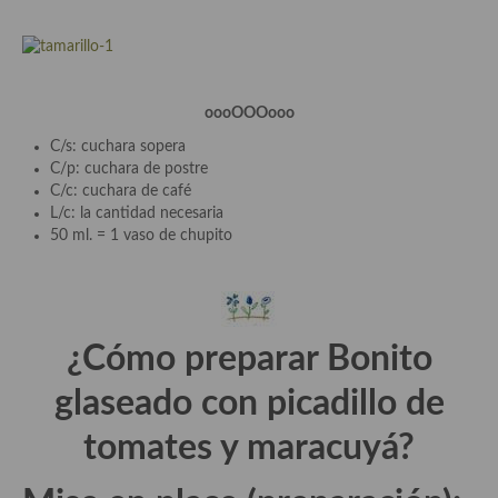
Plato principal
Aves
oooOOOooo
Carne
C/s: cuchara sopera
C/p: cuchara de postre
Pescado y Marisco
C/c: cuchara de café
L/c: la cantidad necesaria
Postres y dulces
50 ml. = 1 vaso de chupito
Postres con frutas
Quesos, recetas
¿Cómo preparar Bonito
Salazones y encurtidos
glaseado con picadillo de
Recetas Especiales
tomates y maracuyá?
Recetas de Cuaresma
Recetas maridadas con los mejores AOVES