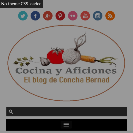
No theme CSS loaded