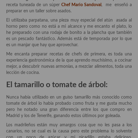
Historia de la gastronomía, platos celebres, cocineros, críticos,
receta tuneada de un súper
Chef Mario Sandoval
, me enseñó a
historias culinarias y otras cosas
preparar en un taller sobre asados.
Origen y evolución de la comida
El utilizaba parpatana, una pieza muy especial del atún asada al
horno pero como no está a mi alcance y me encanto el plato, lo
Protocolo y buenas maneras.
he preparado con una rodaja de bonito a la plancha que también
es un pescado fantástico. Además está de temporada por lo que
Ocio – restaurantes, bares, tabernas
es un manjar que hay que aprovechar.
Me encanta preparar recetas de chefs de primera, es toda una
Viajes eno-gastro-turísticos
experiencia gastronómica de la que aprendo muchísimo, a cocinar
mejor, a descubrir nuevas armonías, a mezclar alimentos, toda una
En El Candelero
lección de cocina.
Las opiniones de la «Cocinera»
El tamarillo o tomate de árbol:
Prensa
Nunca había utilizado en un guiso tamarillo más conocido como
tomate de árbol lo había probado como fruta y me gusta mucho
Recetas
pero he notado una gran diferencia entre los que compro en
Madrid y los de Tenerife, ganando estos últimos por goleada.
Acompañamientos
Los madrileños están muy amargos cosa que no les pasa a los
Airfryer recetas
canarios, no se cual es la causa pero este problema lo solvente
con un poco de azúcar y mi picadillo estaba delicioso,