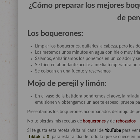
¿Cómo preparar los mejores boqu
de pere
Los boquerones:
Limpiar los boquerones, quitarles la cabeza, pero los 
Los metemos unos minutos en agua con hielo muy fría
Salamos, enharinamos los ponemos en un colador y se t
Se fríen en abundante aceite a media temperatura no 
Se colocan en una fuente y reservamos
Mojo de perejil y limón:
En el vaso de la batidora pondremos el aove, la ralladur
emulsionen y obtengamos un aceite espeso, prueba pa
Presentamos los boquerones acompañados del mojo de pere
No te pierdas mis recetas de
boquerones
y de
rebozados
Si te gusta esta receta visita mi canal de
YouTube
para ver 
Tiktok
o
X
para estar al día de todo lo que se cuece en m