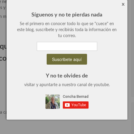
te necesitamos
harina de garbanzos
, pasar los boquerones por ella,
x
 y crujientes.
Síguenos y no te pierdas nada
 mojo de limón y perejil que está de lujo, puro sabor a campo y el
Se el primero en conocer todo lo que se "cuece" en
este blog, suscribete y recibirás toda la información en
tu correo.
querones fritos a la andaluza para
 comensales:
Y no te olvides de
visitar y apuntarte a nuestro canal de youtube.
a calidad,