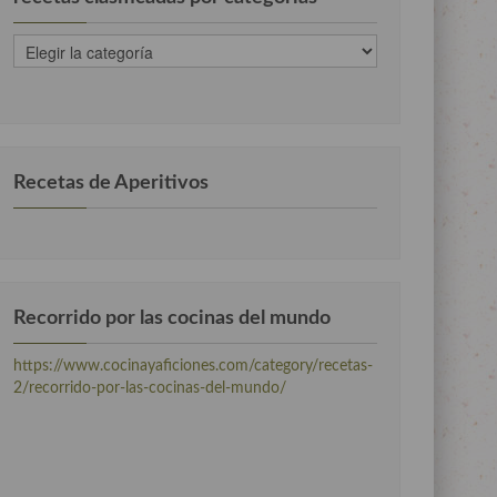
recetas
clasificadas
por
categorias
Recetas de Aperitivos
Recorrido por las cocinas del mundo
https://www.cocinayaficiones.com/category/recetas-
2/recorrido-por-las-cocinas-del-mundo/