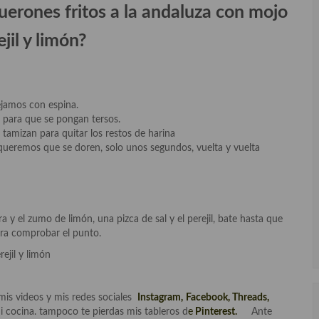
erones fritos a la andaluza con mojo
jil y limón?
dejamos con espina.
 para que se pongan tersos.
amizan para quitar los restos de harina
queremos que se doren, solo unos segundos, vuelta y vuelta
a y el zumo de limón, una pizca de sal y el perejil, bate hasta que
ra comprobar el punto.
jil y limón
mis videos y mis redes sociales
Instagram
,
Facebook
,
Threads,
i cocina. tampoco te pierdas mis tableros d
e
Pinterest.
Ante