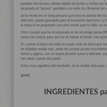
pasteles horrorosos, siendo objeto de burlas y mofas por l
alcanzado el “sumun” pastelero con este rico Brownie tan o
Leí la receta en un blog peruano que está en parada técnic
atención, quedo guardada para el momento oportuno. La h
la masa la he preparado con otra receta que no falla, no 
Otro consejo que he incorporado es de mi amiga Leona (Mé
harina las nueces para que no se fueran al fondo, han que
En cuanto al tema del chile he usado chile de árbol que m
he añadido media más, antes de cocinar picaba muchísimo
tierno y jugoso, con un toque picante suave y delicado, es
han dado cuenta del pastel
Estoy muy orgullosa del resultado, no lo dudéis esta para c
[pinit]
INGREDIENTES par