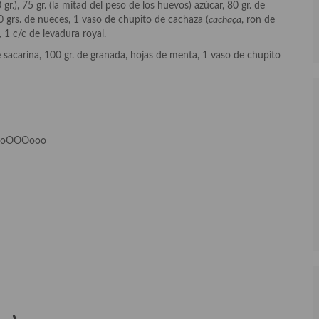
r.), 75 gr. (la mitad del peso de los huevos) azúcar, 80 gr. de
60 grs. de nueces, 1 vaso de chupito de cachaza (
cachaça
, ron de
, 1 c/c de levadura royal.
 sacarina, 100 gr. de granada, hojas de menta, 1 vaso de chupito
ooOOOooo