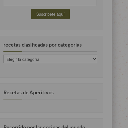
recetas clasificadas por categorias
recetas
clasificadas
por
categorias
Recetas de Aperitivos
Recorrido por las cocinas del mundo