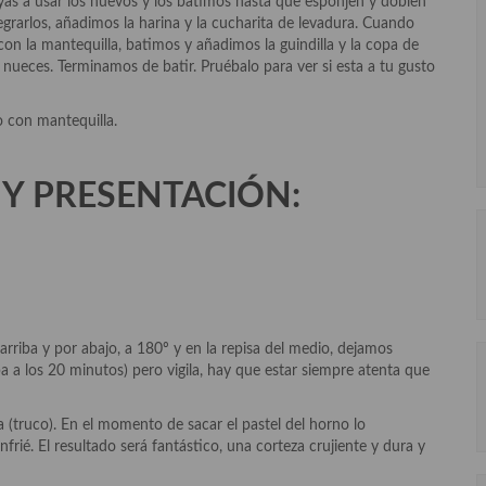
as a usar los huevos y los batimos hasta que esponjen y doblen
grarlos, añadimos la harina y la cucharita de levadura. Cuando
 la mantequilla, batimos y añadimos la guindilla y la copa de
 nueces. Terminamos de batir. Pruébalo para ver si esta a tu gusto
 con mantequilla.
Y PRESENTACIÓN:
rriba y por abajo, a 180º y en la repisa del medio, dejamos
a a los 20 minutos) pero vigila, hay que estar siempre atenta que
(truco). En el momento de sacar el pastel del horno lo
rié. El resultado será fantástico, una corteza crujiente y dura y