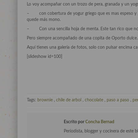
Lo voy acompañar con un trozo de pera, granada y un yogu
– con cobertura de yogur griego que es mas espeso y gr
quede más mono.
– Con una sencilla hoja de menta. Este tan rico que no 
Pero siempre acompañado de una copita de Oporto dulce. 
Aquí tienes una galería de fotos, solo con pulsar encima c
[slideshow id=100]
Tags:
brownie
,
chile de arbol
,
chocolate
,
paso a paso
,
pe
Escrito por
Concha Bernad
Periodista, blogger y cocinera de este b