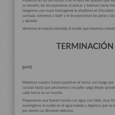
Ponemos en un bol hondo o en el vaso del aparato que vay
su tamaño, les incorporamos el azúcar y batimos hasta inte
tengamos una masa homogénea le añadimos el chocolate con
cachaza, volvemos a batir y le incorporamos las peras y las
y ajústalo
Vertemos la mezcla obtenida al molde que tenemos untado
TERMINACIÓN 
[pinit]
Metemos nuestro futuro pastel en el horno con fuego por a
cocinar hasta que pinchamos y el palito salga limpio (prueb
cada horno es un mundo.
Preparamos una fuente honda con agua con hielo, muy fría 
sumergimos el molde en el agua helada y dejamos que se enf
por dentro un Brownie delicioso.