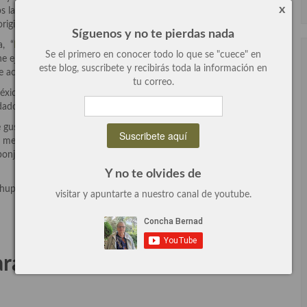
x
os ladrillos que preparaba. Pero todo se aprende y hoy he
riginal.
Síguenos y no te pierdas nada
a, “
La Cocina de Leticia y don Lucho
” y me llamo mucho la
Se el primero en conocer todo lo que se "cuece" en
e ejecutado a mi manera, en lugar de manzana le he puesto pera y
este blog, suscribete y recibirás toda la información en
me acuerdo de donde la saque, que me perdone el autor/ra.
tu correo.
xico) que es una maestra pastelera y me dijo que pasara por
dado genial, repartidas estupendamente.
e gusta mucho, he puesto una cucharita de café, he probado y le
 me he mosqueado un poco pero después ha sido una delicia,
ponjoso y con un sabor increíble. Me han felicitado y rápidamente
Y no te olvides de
hupar el plato.
visitar y apuntarte a nuestro canal de youtube.
a cuatro comensales: