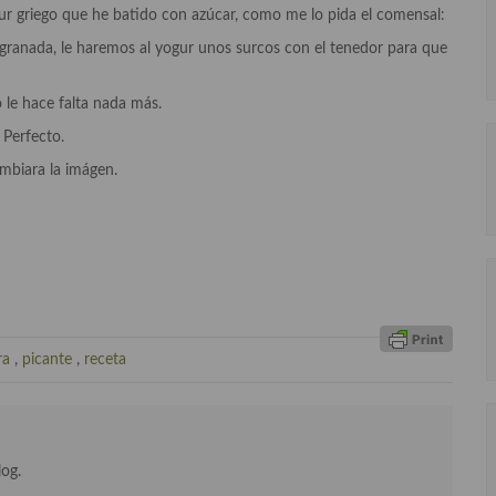
r griego que he batido con azúcar, como me lo pida el comensal:
anada, le haremos al yogur unos surcos con el tenedor para que
le hace falta nada más.
Perfecto.
ambiara la imágen.
ra
,
picante
,
receta
log.