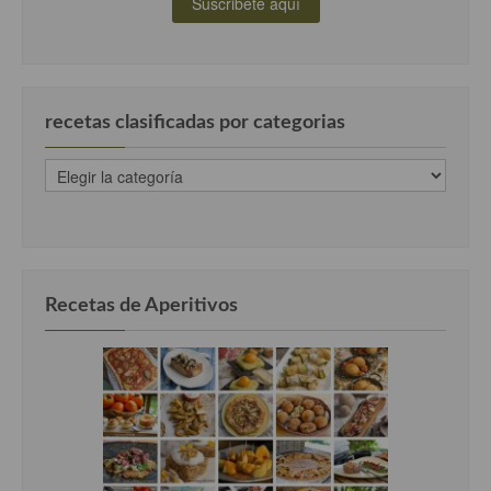
recetas clasificadas por categorias
recetas
clasificadas
por
categorias
Recetas de Aperitivos