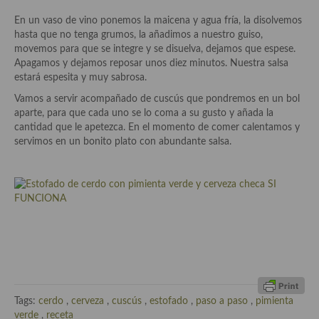
Cocina Azerí (Azerbaiyán)
En un vaso de vino ponemos la maicena y agua fría, la disolvemos
hasta que no tenga grumos, la añadimos a nuestro guiso,
Cocina de Egipto
movemos para que se integre y se disuelva, dejamos que espese.
Apagamos y dejamos reposar unos diez minutos. Nuestra salsa
Cocina de Tunez
estará espesita y muy sabrosa.
Cocina Oriental
Vamos a servir acompañado de cuscús que pondremos en un bol
aparte, para que cada uno se lo coma a su gusto y añada la
Cocina Tailandesa
cantidad que le apetezca. En el momento de comer calentamos y
servimos en un bonito plato con abundante salsa.
Cocina Japonesa
Cocina Vietnamita
Cocina camboyana
Cocina Coreana
Cocina HIndú
Cocina China
Tags:
cerdo
,
cerveza
,
cuscús
,
estofado
,
paso a paso
,
pimienta
verde
,
receta