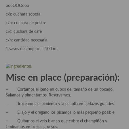
demás
oooOOOooo
Entrantes y primeros platos
c/s: cuchara sopera
c/p: cuchara de postre
Ensaladas
c/c: cuchara de café
Entrantes
c/n: cantidad necesaria
Gazpachos, salmorejos, sopas y cremas frías
1 vasos de chupito = 100 ml.
Quínoa
Pasta
Mise en place (preparación):
Arroces Y fideuás
– Cortamos el lomo en cubos del tamaño de un bocado.
Legumbres y cereales
Salamos y pimentamos. Reservamos.
– Troceamos el pimiento y la cebolla en pedazos grandes
Cuscús
– El ajo y el orégano los picamos lo más pequeño posible
Huevos
– Quitamos el velo blanco que cubre el champiñón y
laminamos en trozos gruesos.
Masas elaboradas con harina, pizzas, quiches y demás