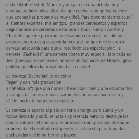
Historia de la gastronomía, platos celebres, cocineros, críticos,
en la Oktoberfest de Munich y me pareció una bebida muy
historias culinarias y otras cosas
amarga, prefiero mis vinitos. Así que cocinar con un ingrediente
que apenas has probado es muy difícil. Para documentarme acudí
Origen y evolución de la comida
a fuentes expertas: mis amigos, grandes cerveceros y expertos
degustadores de cervezas de todos los tipos. Fueron Andrés y
Protocolo y buenas maneras.
Charo los que me pusieron en el camino correcto, no solo me
proporcionaron esta estupenda receta si no que me trajeron la
Ocio – restaurantes, bares, tabernas
cerveza adecuada para que el resultado sea espectacular: la
cerveza “Zacheríás”, una cerveza checa muy especial, fabricada en
Viajes eno-gastro-turísticos
Telc (Chequia) y que lleva el nombre de Zacharias de Hradec, gran
político que llevo la prosperidad a su ciudad.
En El Candelero
La cerveza “Zacheríás” es de estilo
Las opiniones de la «Cocinera»
“lager” y con más graduación
alcohólica (6º) que una normal, tiene color miel y una espuma fina
Prensa
y compacta. Tiene aromas a caramelo con un acabado seco y
cálido, perfecta para nuestro guisito.
Recetas
La cerveza le aporto al plato un tono amargo pero suave y un
toque delicado y sutil, se nota su presencia pero no destruye los
Acompañamientos
demás sabores. El conjunto es armonioso sin que nada destaque
sobre nada. El resultado estupendo, la salsa esta para tomarla a
Airfryer recetas
cucharadas y el lomo tierno y jugoso.