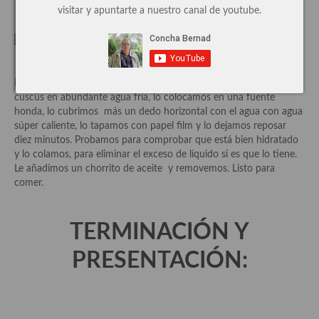
visitar y apuntarte a nuestro canal de youtube.
Cocina de Guatemala
Cocina de Nicaragua
Cocina Ecuatoriana
Hervimos el agua, le añadimos una cucharada de sal. Lavamos el
cuscús en abundante agua fría, lo colocamos en una fuente
Cocina Jamaicana
honda, lo cubrimos más un dedo horizontal con el agua con agua
súper caliente, lo tapamos con papel film y lo dejamos reposar
Cocina Mexicana
diez minutos. Probamos para comprobar que está bien hidratado
y lo colamos, para eliminar el exceso de líquido si es que lo tiene.
Cocina peruana
Le añadimos un chorrito de aceite y removemos. Listo para
comer.
Cocina de Oriente Medio
Cocina israelí
TERMINACIÓN Y
Cocina libanesa
PRESENTACIÓN:
Cocina Armenia
Cocina Siria