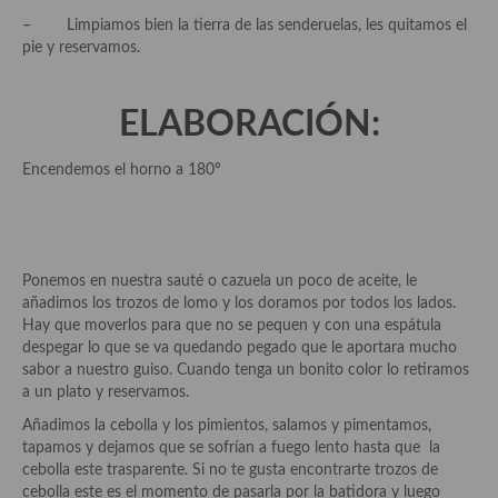
– Limpiamos bien la tierra de las senderuelas, les quitamos el
Plato principal
pie y reservamos.
Aves
ELABORACIÓN:
Carne
Encendemos el horno a 180º
Pescado y Marisco
Postres y dulces
Postres con frutas
Ponemos en nuestra sauté o cazuela un poco de aceite, le
añadimos los trozos de lomo y los doramos por todos los lados.
Quesos, recetas
Hay que moverlos para que no se pequen y con una espátula
despegar lo que se va quedando pegado que le aportara mucho
Salazones y encurtidos
sabor a nuestro guiso. Cuando tenga un bonito color lo retiramos
a un plato y reservamos.
Recetas Especiales
Añadimos la cebolla y los pimientos, salamos y pimentamos,
Recetas de Cuaresma
tapamos y dejamos que se sofrían a fuego lento hasta que la
cebolla este trasparente. Si no te gusta encontrarte trozos de
Recetas maridadas con los mejores AOVES
cebolla este es el momento de pasarla por la batidora y luego