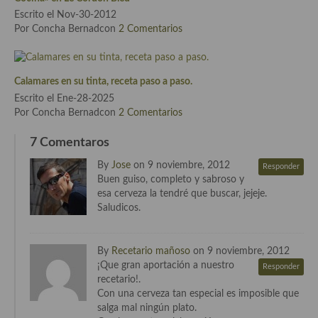
Escrito el Nov-30-2012
Cocina Andaluza
Por Concha Bernadcon
2 Comentarios
Cocina Aragonesa
Calamares en su tinta, receta paso a paso.
Cocina Asturiana
Escrito el Ene-28-2025
Por Concha Bernadcon
2 Comentarios
Cocina Balear
7 Comentaros
Cocina Canaria
By
Jose
on 9 noviembre, 2012
Responder
Cocina Castellana
Buen guiso, completo y sabroso y
esa cerveza la tendré que buscar, jejeje.
Cocina Castilla – La Mancha
Saludicos.
Cocina Catalana
By
Recetario mañoso
on 9 noviembre, 2012
Cocina Extremeña
¡Que gran aportación a nuestro
Responder
recetario!.
Cocina Gallega
Con una cerveza tan especial es imposible que
salga mal ningún plato.
Cocina Madrileña