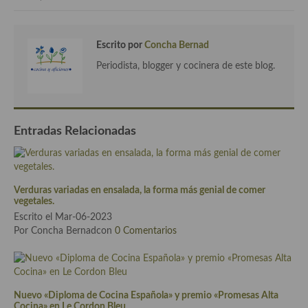
Cocina del Pacifico
Cocina filipina
Escrito por
Concha Bernad
Cocina de Hawái
Periodista, blogger y cocinera de este blog.
Cocina de Madagascar
Cocina Africana
Entradas Relacionadas
Cocina Sudafrinaca
Cocina del Congo
Verduras variadas en ensalada, la forma más genial de comer
Cocina Sefardí
vegetales.
Escrito el Mar-06-2023
Cocina Yoshoku
Por Concha Bernadcon
0 Comentarios
Cocina callejera
Cocina fusión
Nuevo «Diploma de Cocina Española» y premio «Promesas Alta
Cocina» en Le Cordon Bleu
Cocinas de España