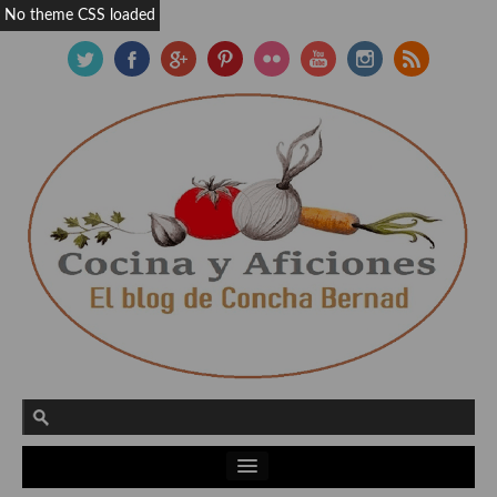
No theme CSS loaded