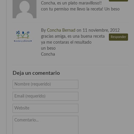
Concha, es un plato maravilloso!!
Cocina Danesa
con tu permiso me llevo la receta! Un beso
Cocina de la Republica Checa
By
Concha Bernad
on 11 noviembre, 2012
Cocina de Polonia
gracias amiga, es una buena receta
Responder
ya me contaras el resultado
Cocina de Ucrania
un beso
Concha
Cocina Eslovena
Cocina Francesa
Deja un comentario
Cocina Griega
Nombre (requerido)
Cocina Holandesa
Email (requerido)
Cocina Hungara
Website
Cocina Irlanda
Comentario...
Cocina Italiana