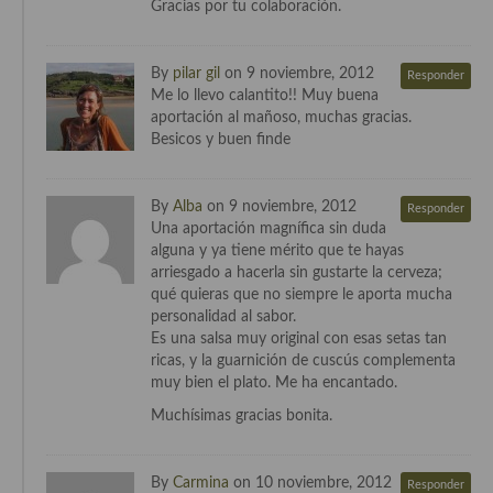
Gracias por tu colaboración.
Cocina Murciana
By
pilar gil
on 9 noviembre, 2012
Responder
Cocina Navarra
Me lo llevo calantito!! Muy buena
aportación al mañoso, muchas gracias.
Cocina Riojana
Besicos y buen finde
Cocina Valenciana
By
Alba
on 9 noviembre, 2012
Responder
Cocina Vasca
Una aportación magnífica sin duda
alguna y ya tiene mérito que te hayas
Cocina Europea
arriesgado a hacerla sin gustarte la cerveza;
qué quieras que no siempre le aporta mucha
Cocina Alemana
personalidad al sabor.
Es una salsa muy original con esas setas tan
Cocina Austriaca
ricas, y la guarnición de cuscús complementa
muy bien el plato. Me ha encantado.
Cocina Belga
Muchísimas gracias bonita.
Cocina Britanica
Cocina Bulgara
By
Carmina
on 10 noviembre, 2012
Responder