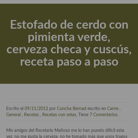
Actualidad y recomendaciones
Libros de cocina, repostería, gastronomía y más
Estofado de cerdo con
Apuntes, estudios sobre temas interesantes e importantes
pimienta verde,
Aceite de Oliva Virgen Extra (AOVE)
cerveza checa y cuscús,
Recetas maridadas con los mejores AOVES
receta paso a paso
Flores en la cocina recetas
Técnicas de emplatado
El mundo del vino y las bebidas
Tiendas especiales
Escrito el
09/11/2012
por
Concha Bernad
escrito en
Carne
,
En la mesa: menaje, vajilla, técnicas de emplatado, decoración
General
,
Recetas
,
Recetas con setas
. Tiene
7 Comentarios
.
Especias, hierbas, condimentos, espesantes y aditivos
Mis amigos del Recetario Mañoso me lo han puesto difícil esta
vez, no me gusta la cerveza, no he tomado más que unos tragos