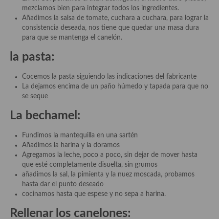
mezclamos bien para integrar todos los ingredientes.
Añadimos la salsa de tomate, cuchara a cuchara, para lograr la
Plato principal
consistencia deseada, nos tiene que quedar una masa dura
para que se mantenga el canelón.
Aves
la pasta:
Carne
Cocemos la pasta siguiendo las indicaciones del fabricante
Pescado y Marisco
La dejamos encima de un paño húmedo y tapada para que no
se seque
Postres y dulces
La bechamel:
Postres con frutas
Fundimos la mantequilla en una sartén
Quesos, recetas
Añadimos la harina y la doramos
Agregamos la leche, poco a poco, sin dejar de mover hasta
Salazones y encurtidos
que esté completamente disuelta, sin grumos
añadimos la sal, la pimienta y la nuez moscada, probamos
Recetas Especiales
hasta dar el punto deseado
cocinamos hasta que espese y no sepa a harina.
Recetas de Cuaresma
Rellenar los canelones:
Recetas maridadas con los mejores AOVES