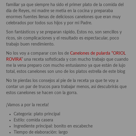
Historia de la gastronomía, platos celebres, cocineros, críticos,
familiar ya que siempre ha sido el primer plato de la comida del
historias culinarias y otras cosas
día de Reyes, mi madre se metía en la cocina y preparaba
enormes fuentes llenas de deliciosos canelones que eran muy
Origen y evolución de la comida
celebrados por todos sus hijos y por mi Padre.
Protocolo y buenas maneras.
Son fantásticos y se preparan rápido, Estos no, son sencillos y
ricos, sin complicaciones y el resultado es espectacular, poco
Ocio – restaurantes, bares, tabernas
trabajo buen rendimiento.
No los voy a comparar con los de
Canelones de pularda “ORIOL
Viajes eno-gastro-turísticos
ROVIRA”
una receta sofisticada y con mucho trabajo que cuando
me la vena preparo con mucho entusiasmo ya que están de lujo
En El Candelero
total, estos canelones son uno de los platos estrella de este blog
Las opiniones de la «Cocinera»
No te pierdas los consejos al pie de la receta ya que te voy a
contar un par de trucos para trabajar menos, así descubrirás que
Prensa
estos canelones se hacen con la gorra.
Recetas
¡Vamos a por la receta!
Categoría: plato principal
Acompañamientos
Estilo: comida casera
Ingrediente principal: bonito en escabeche
Airfryer recetas
Tiempo de elaboración: largo