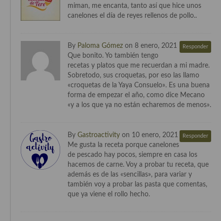
miman, me encanta, tanto así que hice unos
Cocina Luxemburgo
canelones el día de reyes rellenos de pollo..
Cocina Polaca
By
Paloma Gómez
on 8 enero, 2021
Cocina portuguesa
Responder
Que bonito. Yo también tengo
recetas y platos que me recuerdan a mi madre.
Cocina Rusa
Sobretodo, sus croquetas, por eso las llamo
«croquetas de la Yaya Consuelo». Es una buena
Cocina Sueca
forma de empezar el año, como dice Mecano
«y a los que ya no están echaremos de menos».
Cocina Suiza
Cocina Turca
By
Gastroactivity
on 10 enero, 2021
Responder
Me gusta la receta porque canelones
de pescado hay pocos, siempre en casa los
hacemos de carne. Voy a probar tu receta, que
además es de las «sencillas», para variar y
también voy a probar las pasta que comentas,
que ya viene el rollo hecho.