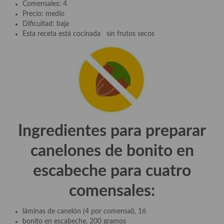
Comensales: 4
Aderezos, salsas, vinagretas, especias, hierbas aromáticas o
Precio: medio
aditivos
Dificultad: baja
Esta receta está cocinada sin frutos secos
Especias, mezclas de especias
Hierbas aromáticas
Aceites
Mojos y pastas
Sales y polvos
Ingredientes para preparar
Salsas y mojos
canelones de bonito en
Adobos
escabeche
para cuatro
Aperitivos
comensales:
Bebidas
láminas de canelón (4 por comensal), 16
Bocadillos, hamburguesas, sándwich, emparedados, tostas y
bonito en escabeche, 200 gramos