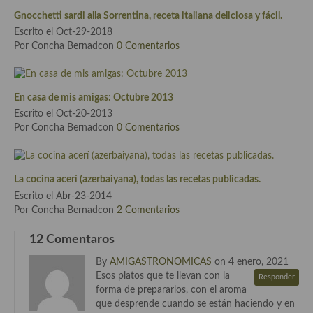
Cocina del Pacifico
Gnocchetti sardi alla Sorrentina, receta italiana deliciosa y fácil.
Escrito el Oct-29-2018
Cocina filipina
Por Concha Bernadcon
0 Comentarios
Cocina de Hawái
Cocina de Madagascar
En casa de mis amigas: Octubre 2013
Escrito el Oct-20-2013
Cocina Africana
Por Concha Bernadcon
0 Comentarios
Cocina Sudafrinaca
Cocina del Congo
La cocina acerí (azerbaiyana), todas las recetas publicadas.
Escrito el Abr-23-2014
Cocina Sefardí
Por Concha Bernadcon
2 Comentarios
Cocina Yoshoku
12 Comentaros
Cocina callejera
By
AMIGASTRONOMICAS
on 4 enero, 2021
Esos platos que te llevan con la
Responder
Cocina fusión
forma de prepararlos, con el aroma
que desprende cuando se están haciendo y en
Cocinas de España