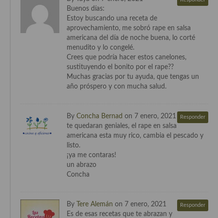
Buenos días:
Cocina Danesa
Estoy buscando una receta de
aprovechamiento, me sobró rape en salsa
Cocina de la Republica Checa
americana del día de noche buena, lo corté
menudito y lo congelé.
Cocina de Polonia
Crees que podría hacer estos canelones,
sustituyendo el bonito por el rape??
Cocina de Ucrania
Muchas gracias por tu ayuda, que tengas un
año próspero y con mucha salud.
Cocina Eslovena
Cocina Francesa
By
Concha Bernad
on 7 enero, 2021
Responder
te quedaran geniales, el rape en salsa
Cocina Griega
americana esta muy rico, cambia el pescado y
listo.
Cocina Holandesa
¡ya me contaras!
un abrazo
Cocina Hungara
Concha
Cocina Irlanda
By
Tere Alemán
on 7 enero, 2021
Responder
Cocina Italiana
Es de esas recetas que te abrazan y