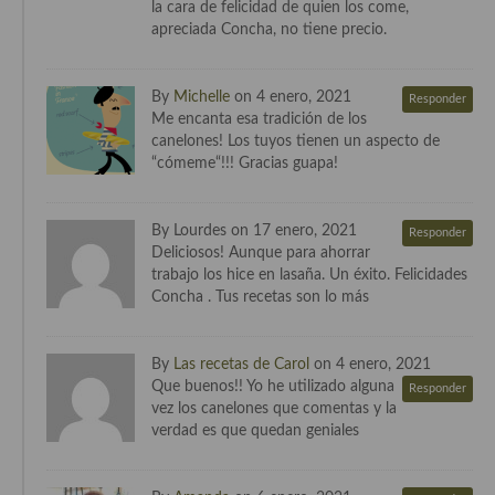
la cara de felicidad de quien los come,
apreciada Concha, no tiene precio.
Cocina Andaluza
Cocina Aragonesa
By
Michelle
on 4 enero, 2021
Responder
Me encanta esa tradición de los
Cocina Asturiana
canelones! Los tuyos tienen un aspecto de
“cómeme“!!! Gracias guapa!
Cocina Balear
Cocina Canaria
By Lourdes on 17 enero, 2021
Responder
Deliciosos! Aunque para ahorrar
Cocina Castellana
trabajo los hice en lasaña. Un éxito. Felicidades
Concha . Tus recetas son lo más
Cocina Castilla – La Mancha
Cocina Catalana
By
Las recetas de Carol
on 4 enero, 2021
Que buenos!! Yo he utilizado alguna
Responder
Cocina Extremeña
vez los canelones que comentas y la
verdad es que quedan geniales
Cocina Gallega
Cocina Madrileña