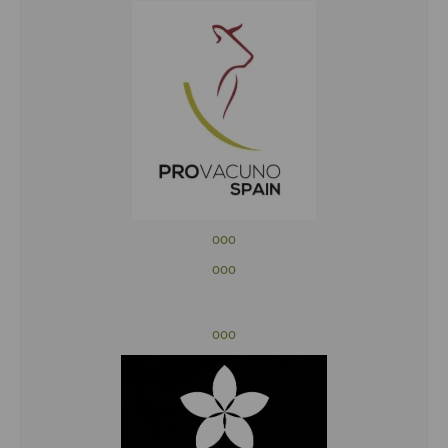
ooo
ooo
ooo