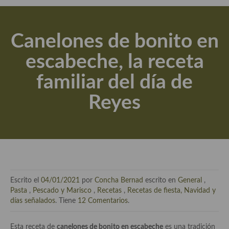
Actualidad y recomendaciones
Libros de cocina, repostería, gastronomía y más
Canelones de bonito en
Apuntes, estudios sobre temas interesantes e importantes
escabeche, la receta
Aceite de Oliva Virgen Extra (AOVE)
familiar del día de
Recetas maridadas con los mejores AOVES
Reyes
Flores en la cocina recetas
Técnicas de emplatado
El mundo del vino y las bebidas
Tiendas especiales
Escrito el
04/01/2021
por
Concha Bernad
escrito en
General
,
En la mesa: menaje, vajilla, técnicas de emplatado, decoración
Pasta
,
Pescado y Marisco
,
Recetas
,
Recetas de fiesta, Navidad y
días señalados
. Tiene
12 Comentarios
.
Especias, hierbas, condimentos, espesantes y aditivos
Esta receta de
canelones de bonito en escabeche
es una tradición