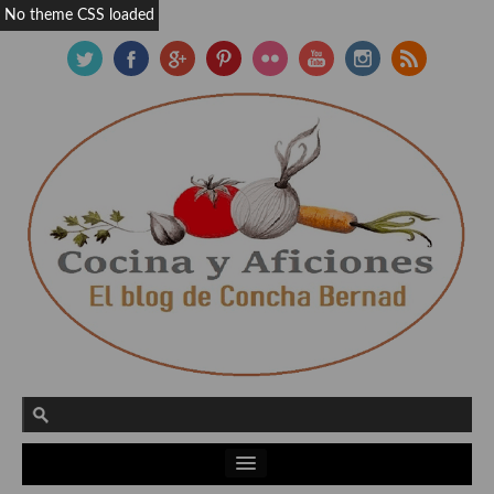
No theme CSS loaded