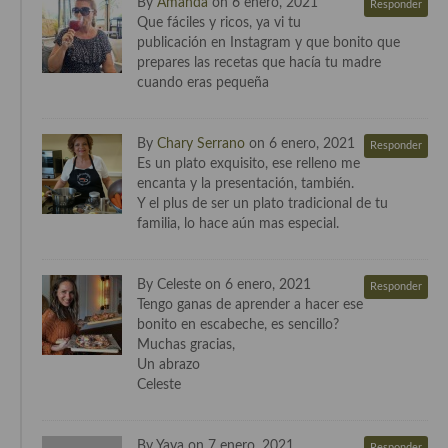
By
Amanda
on 6 enero, 2021
Responder
Que fáciles y ricos, ya vi tu
Cocina Murciana
publicación en Instagram y que bonito que
prepares las recetas que hacía tu madre
Cocina Navarra
cuando eras pequeña
Cocina Riojana
By
Chary Serrano
on 6 enero, 2021
Responder
Cocina Valenciana
Es un plato exquisito, ese relleno me
encanta y la presentación, también.
Cocina Vasca
Y el plus de ser un plato tradicional de tu
familia, lo hace aún mas especial.
Cocina Europea
Cocina Alemana
By Celeste on 6 enero, 2021
Responder
Tengo ganas de aprender a hacer ese
Cocina Austriaca
bonito en escabeche, es sencillo?
Muchas gracias,
Cocina Belga
Un abrazo
Celeste
Cocina Britanica
Cocina Bulgara
By Yaya on 7 enero, 2021
Responder