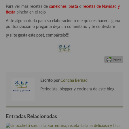
Cocina Azerí (Azerbaiyán)
Para ver más recetas de
canelones
,
pasta
o
recetas de Navidad y
fiesta
pincha en el rojo
Cocina de Egipto
Ante alguna duda para su elaboración o me quieres hacer alguna
puntualización o pregunta deja un comentario y te contestare
Cocina de Tunez
¡y si te gusta este post, compártelo!!!
Cocina Oriental
Cocina Tailandesa
Cocina Japonesa
Cocina Vietnamita
Escrito por
Concha Bernad
Cocina camboyana
Periodista, blogger y cocinera de este blog.
Cocina Coreana
Cocina HIndú
Entradas Relacionadas
Cocina China