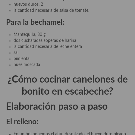
demás
huevos duros, 2
la cantidad necesaria de salsa de tomate.
Entrantes y primeros platos
Para la bechamel:
Ensaladas
Mantequilla, 30 g
Entrantes
dos cucharadas soperas de harina
la cantidad necesaria de leche entera
Gazpachos, salmorejos, sopas y cremas frías
sal
pimienta
Quínoa
nuez moscada
Pasta
¿Cómo cocinar
canelones de
Arroces Y fideuás
bonito en escabeche
?
Legumbres y cereales
Elaboración paso a paso
Cuscús
El relleno:
Huevos
En un bol ponemos el atún desmigado, el huevo duro picado,
Masas elaboradas con harina, pizzas, quiches y demás