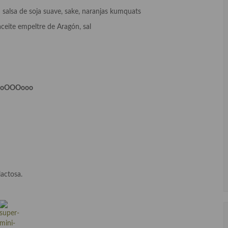
:
salsa de soja suave, sake, naranjas kumquats
aceite empeltre de Aragón, sal
ooOOOooo
lactosa.