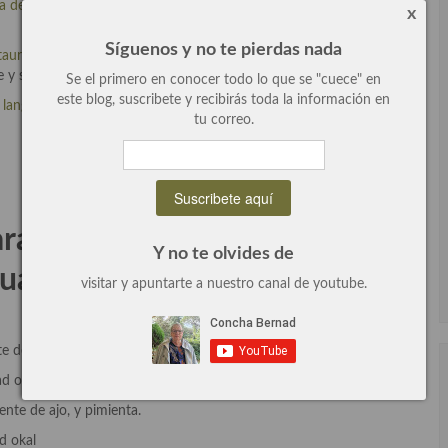
ta de Nieves y Elena
y el
Restaurante El Bohío
, soy fan de los dos y
x
Síguenos y no te pierdas nada
taurante el Bohío
, de Pepe y Diego, soy una rendida admiradora
e y son unas personas encantadoras.
Se el primero en conocer todo lo que se "cuece" en
este blog, suscribete y recibirás toda la información en
 langostinos
aunque no he utilizado ni aguacate ni langostinos el
tu correo.
arar timbal de causa limeña
Y no te olvides de
 cuatro comensales:
visitar y apuntarte a nuestro canal de youtube.
ite de oliva virgen variedad okal
d okal, sal y limón.
ente de ajo, y pimienta.
d okal