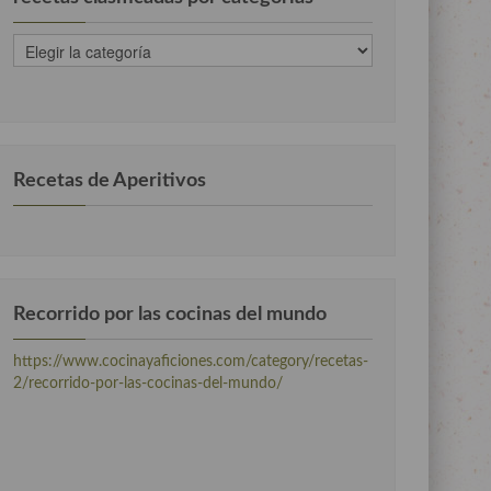
recetas
clasificadas
por
categorias
Recetas de Aperitivos
Recorrido por las cocinas del mundo
https://www.cocinayaficiones.com/category/recetas-
2/recorrido-por-las-cocinas-del-mundo/