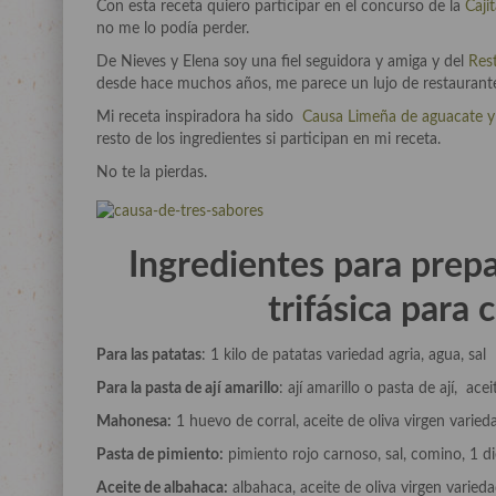
Con esta receta quiero participar en el concurso de la
Caji
no me lo podía perder.
De Nieves y Elena soy una fiel seguidora y amiga y del
Res
desde hace muchos años, me parece un lujo de restaurant
Mi receta inspiradora ha sido
Causa Limeña de aguacate y
resto de los ingredientes si participan en mi receta.
No te la pierdas.
Ingredientes para prep
trifásica para
Para las patatas
: 1 kilo de patatas variedad agria, agua, sal
Para la pasta de ají amarillo
: ají amarillo o pasta de ají, ace
Mahonesa:
1 huevo de corral, aceite de oliva virgen varieda
Pasta de pimiento:
pimiento rojo carnoso, sal, comino, 1 di
Aceite de albahaca:
albahaca, aceite de oliva virgen varieda