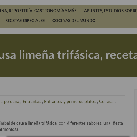
INA, REPOSTERÍA, GASTRONOMÍA Y MÁS
APUNTES, ESTUDIOS SOBRE
RECETAS ESPECIALES
COCINAS DEL MUNDO
sa limeña trifásica, recet
na peruana
,
Entrantes
,
Entrantes y primeros platos
,
General
,
imbal de causa limeña trifásica
, con diferentes sabores, una fiesta
 armoniosa.