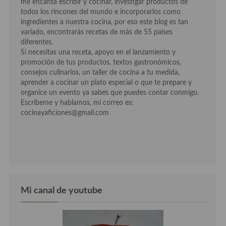
me encanta escribir y cocinar, investigar productos de
Cocina Danesa
todos los rincones del mundo e incorporarlos como
ingredientes a nuestra cocina, por eso este blog es tan
Cocina de la Republica Checa
variado, encontrarás recetas de más de 55 países
diferentes.
Cocina de Polonia
Si necesitas una receta, apoyo en el lanzamiento y
promoción de tus productos, textos gastronómicos,
Cocina de Ucrania
consejos culinarios, un taller de cocina a tu medida,
aprender a cocinar un plato especial o que te prepare y
Cocina Eslovena
organice un evento ya sabes que puedes contar conmigo.
Escríbeme y hablamos, mi correo es:
Cocina Francesa
cocinayaficiones@gmail.com
Cocina Griega
Cocina Holandesa
Cocina Hungara
Mi canal de youtube
Cocina Irlanda
Cocina Italiana