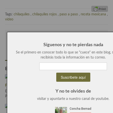
Cocina Azerí (Azerbaiyán)
Cocina de Egipto
Tags:
chilaquiles
,
chilaquiles rojos
,
paso a paso
,
receta mexicana
,
video
Cocina de Tunez
Cocina Oriental
Escrito por
Concha Bernad
Cocina Tailandesa
Síguenos y no te pierdas nada
Periodista, blogger y cocinera de este blog.
Se el primero en conocer todo lo que se "cuece" en este blog, 
Cocina Japonesa
recibirás toda la información en tu correo.
Cocina Vietnamita
Entradas Relacionadas
Cocina camboyana
Cocina Coreana
Flan de huevo al romero, receta paso a paso.
Y no te olvides de
Escrito el Jul-30-2015
Cocina HIndú
Por Concha Bernadcon
1 Comentario
visitar y apuntarte a nuestro canal de youtube.
Cocina China