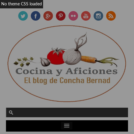
No theme CSS loaded