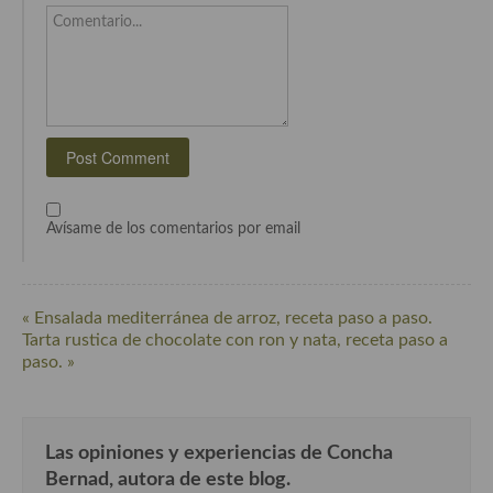
Comentario...
Cocina Andaluza
Cocina Aragonesa
Cocina Asturiana
Cocina Balear
Cocina Canaria
Avísame de los comentarios por email
Cocina Castellana
Cocina Castilla – La Mancha
« Ensalada mediterránea de arroz, receta paso a paso.
Tarta rustica de chocolate con ron y nata, receta paso a
Cocina Catalana
paso. »
Cocina Extremeña
Cocina Gallega
Las opiniones y experiencias de Concha
Bernad, autora de este blog.
Cocina Madrileña