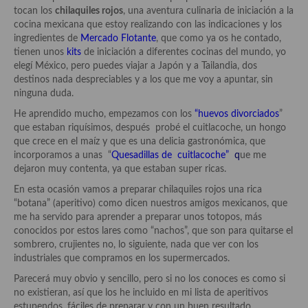
Historia de la gastronomía, platos celebres, cocineros, críticos,
tocan los
chilaquiles rojos
, una aventura culinaria de iniciación a la
historias culinarias y otras cosas
cocina mexicana que estoy realizando con las indicaciones y los
ingredientes de
Mercado Flotante
, que como ya os he contado,
Origen y evolución de la comida
tienen unos
kits
de iniciación a diferentes cocinas del mundo, yo
elegí México, pero puedes viajar a Japón y a Tailandia, dos
Protocolo y buenas maneras.
destinos nada despreciables y a los que me voy a apuntar, sin
ninguna duda.
Ocio – restaurantes, bares, tabernas
He aprendido mucho, empezamos con los
“
huevos divorciados
”
Viajes eno-gastro-turísticos
que estaban riquísimos, después probé el cuitlacoche, un hongo
que crece en el maíz y que es una delicia gastronómica, que
En El Candelero
incorporamos a unas “
Quesadillas de
cuitlacoche”
q
ue me
dejaron muy contenta, ya que estaban super ricas.
Las opiniones de la «Cocinera»
En esta ocasión vamos a preparar chilaquiles rojos una rica
“botana” (aperitivo) como dicen nuestros amigos mexicanos, que
Prensa
me ha servido para aprender a preparar unos totopos, más
conocidos por estos lares como “nachos”, que son para quitarse el
Recetas
sombrero, crujientes no, lo siguiente, nada que ver con los
industriales que compramos en los supermercados.
Acompañamientos
Parecerá muy obvio y sencillo, pero si no los conoces es como si
Airfryer recetas
no existieran, así que los he incluido en mi lista de aperitivos
estupendos, fáciles de preparar y con un buen resultado