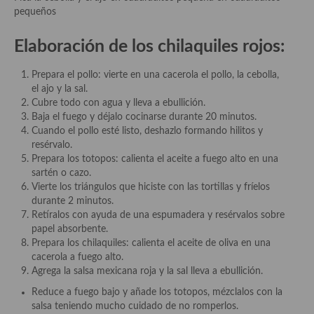
pequeños
Recetas de fiesta, Navidad y días señalados
Elaboración de los chilaquiles rojos:
Resumen tematicos de recetas
Prepara el pollo: vierte en una cacerola el pollo, la cebolla,
Cocinas del mundo
el ajo y la sal.
Cubre todo con agua y lleva a ebullición.
Cocina Americana
Baja el fuego y déjalo cocinarse durante 20 minutos.
Cuando el pollo esté listo, deshazlo formando hilitos y
Cocina Argentina
resérvalo.
Prepara los totopos: calienta el aceite a fuego alto en una
Cocina Brasileña
sartén o cazo.
Vierte los triángulos que hiciste con las tortillas y fríelos
Cocina colombiana
durante 2 minutos.
Retíralos con ayuda de una espumadera y resérvalos sobre
Cocina Cajún y Creole
papel absorbente.
Prepara los chilaquiles: calienta el aceite de oliva en una
Cocina Venezolana
cacerola a fuego alto.
Agrega la salsa mexicana roja y la sal lleva a ebullición.
Cocina Cubana
Reduce a fuego bajo y añade los totopos, mézclalos con la
Cocina de Estados Unidos
salsa teniendo mucho cuidado de no romperlos.