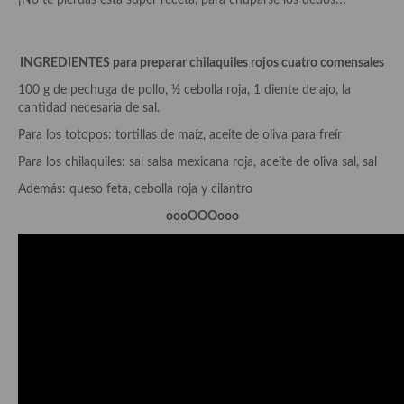
¡No te pierdas esta súper receta, para chuparse los dedos!!!
demás
Entrantes y primeros platos
INGREDIENTES para preparar chilaquiles rojos cuatro comensales
Ensaladas
100 g de pechuga de pollo, ½ cebolla roja, 1 diente de ajo, la
cantidad necesaria de sal.
Entrantes
Para los totopos: tortillas de maíz, aceite de oliva para freír
Gazpachos, salmorejos, sopas y cremas frías
Para los chilaquiles: sal salsa mexicana roja, aceite de oliva sal, sal
Quínoa
Además: queso feta, cebolla roja y cilantro
oooOOOooo
Pasta
Arroces Y fideuás
Legumbres y cereales
Cuscús
Huevos
Masas elaboradas con harina, pizzas, quiches y demás