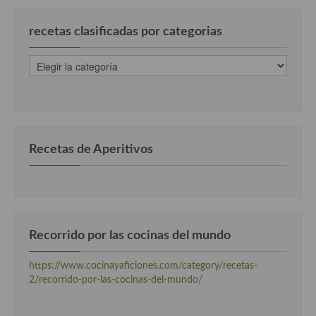
recetas clasificadas por categorias
recetas
clasificadas
por
categorias
Recetas de Aperitivos
Recorrido por las cocinas del mundo
https://www.cocinayaficiones.com/category/recetas-
2/recorrido-por-las-cocinas-del-mundo/