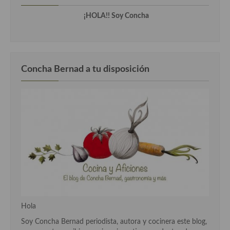
Cocina Murciana
¡HOLA!! Soy Concha
Cocina Navarra
Cocina Riojana
Concha Bernad a tu disposición
Cocina Valenciana
Cocina Vasca
Cocina Europea
Cocina Alemana
Cocina Austriaca
Cocina Belga
Cocina Britanica
Hola
Cocina Bulgara
Soy Concha Bernad periodista, autora y cocinera este blog,