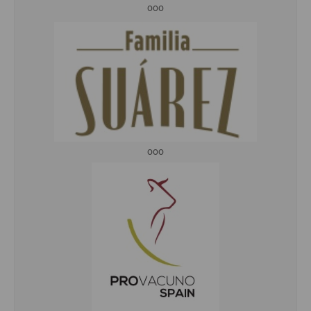
ooo
ooo