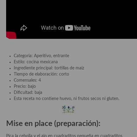
Plato principal
Aves
Carne
Pescado y Marisco
Categoría: Aperitivo, entrante
Postres y dulces
Estilo: cocina mexicana
Ingrediente principal: tortillas de maíz
Postres con frutas
Tiempo de elaboración: corto
Comensales: 4
Quesos, recetas
Precio: bajo
Dificultad: baja
Salazones y encurtidos
Esta receta no contiene huevo, ni frutos secos ni gluten.
Recetas Especiales
Mise en place (preparación):
Recetas de Cuaresma
Recetas maridadas con los mejores AOVES
Pica la cebolla y el ajo en cuadraditos pequeña en cuadraditos