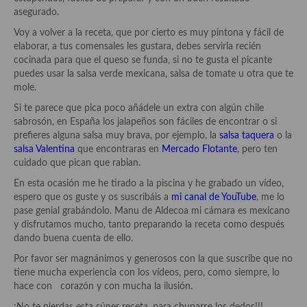
Aderezos, salsas, vinagretas, especias, hierbas aromáticas o
asegurado.
aditivos
Voy a volver a la receta, que por cierto es muy pintona y fácil de
elaborar, a tus comensales les gustara, debes servirla recién
Especias, mezclas de especias
cocinada para que el queso se funda, si no te gusta el picante
puedes usar la salsa verde mexicana, salsa de tomate u otra que te
Hierbas aromáticas
mole.
Aceites
Si te parece que pica poco añádele un extra con algún chile
sabrosón, en España los jalapeños son fáciles de encontrar o si
Mojos y pastas
prefieres alguna salsa muy brava, por ejemplo, la
salsa taquera
o la
salsa Valentina
que encontraras en
Mercado Flotante
, pero ten
Sales y polvos
cuidado que pican que rabian.
En esta ocasión me he tirado a la piscina y he grabado un vídeo,
Salsas y mojos
espero que os guste y os suscribáis a
mi canal de YouTube
, me lo
pase genial grabándolo. Manu de Aldecoa mi cámara es mexicano
Adobos
y disfrutamos mucho, tanto preparando la receta como después
dando buena cuenta de ello.
Aperitivos
Por favor ser magnánimos y generosos con la que suscribe que no
Bebidas
tiene mucha experiencia con los vídeos, pero, como siempre, lo
hace con corazón y con mucha la ilusión.
Bocadillos, hamburguesas, sándwich, emparedados, tostas y