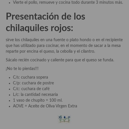
Vierte el pollo, remueve y cocina todo durante 3 minutos más.
Cocina de Guatemala
Presentación de los
Cocina de Nicaragua
chilaquiles rojos:
Cocina Ecuatoriana
sirve los chilaquiles en una fuente o plato hondo o en el recipiente
Cocina Jamaicana
que has utilizado para cocinar, en el momento de sacar a la mesa
reparte por encina el queso, la cebolla y el cilantro.
Cocina Mexicana
Sácalo recién cocinado y caliente para que el queso se funda.
Cocina peruana
¡No te lo pierdas!!!
Cocina de Oriente Medio
C/s: cuchara sopera
C/p: cuchara de postre
Cocina israelí
C/c: cuchara de café
L/c: la cantidad necesaria
Cocina libanesa
1 vaso de chupito = 100 ml.
AOVE = Aceite de Oliva Virgen Extra
Cocina Armenia
Cocina Siria