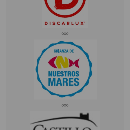
ooo
ooo