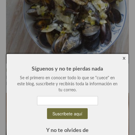
Recetas de fiesta, Navidad y días señalados
Resumen tematicos de recetas
Cocinas del mundo
Cocina Americana
Cocina Argentina
x
Síguenos y no te pierdas nada
Cocina Brasileña
Mejillones a la belga con patatas fritas, receta paso a paso.
Escrito el Mar-28-2016
Se el primero en conocer todo lo que se "cuece" en
Cocina colombiana
Por Concha Bernadcon
0 Comentarios
este blog, suscribete y recibirás toda la información en
tu correo.
Cocina Cajún y Creole
Cocina Venezolana
Cocina Cubana
Y no te olvides de
Cocina de Estados Unidos