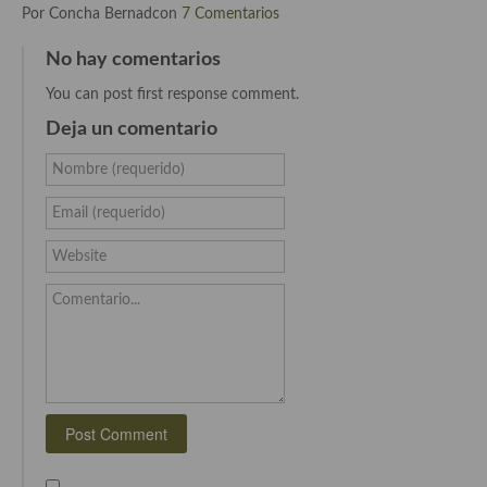
Cocina del Pacifico
Por Concha Bernadcon
7 Comentarios
Cocina filipina
No hay comentarios
Cocina de Hawái
You can post first response comment.
Deja un comentario
Cocina de Madagascar
Nombre (requerido)
Cocina Africana
Email (requerido)
Cocina Sudafrinaca
Website
Cocina del Congo
Comentario...
Cocina Sefardí
Cocina Yoshoku
Cocina callejera
Cocina fusión
Cocinas de España