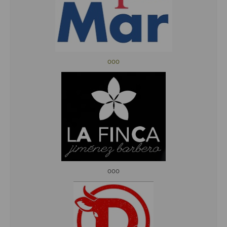
ooo
ooo