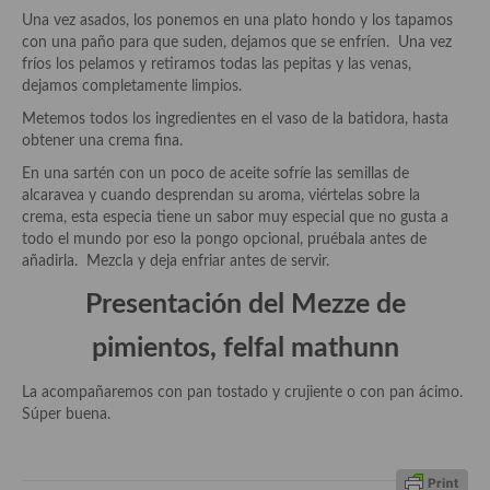
demás
Una vez asados, los ponemos en una plato hondo y los tapamos
con una paño para que suden, dejamos que se enfríen. Una vez
Entrantes y primeros platos
fríos los pelamos y retiramos todas las pepitas y las venas,
dejamos completamente limpios.
Ensaladas
Metemos todos los ingredientes en el vaso de la batidora, hasta
Entrantes
obtener una crema fina.
En una sartén con un poco de aceite sofríe las semillas de
Gazpachos, salmorejos, sopas y cremas frías
alcaravea y cuando desprendan su aroma, viértelas sobre la
crema, esta especia tiene un sabor muy especial que no gusta a
Quínoa
todo el mundo por eso la pongo opcional, pruébala antes de
añadirla. Mezcla y deja enfriar antes de servir.
Pasta
Presentación del Mezze de
Arroces Y fideuás
pimientos, felfal mathunn
Legumbres y cereales
La acompañaremos con pan tostado y crujiente o con pan ácimo.
Cuscús
Súper buena.
Huevos
Masas elaboradas con harina, pizzas, quiches y demás