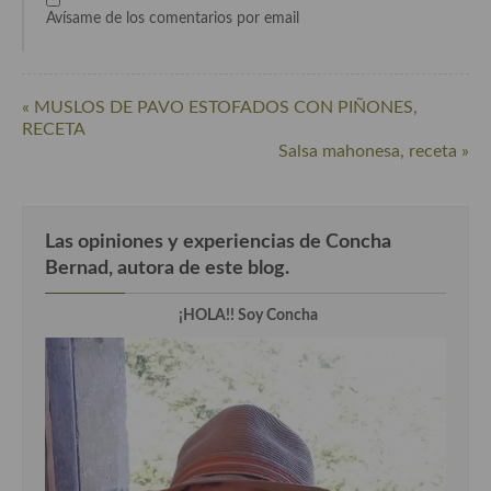
Avísame de los comentarios por email
Cocina Andaluza
Cocina Aragonesa
« MUSLOS DE PAVO ESTOFADOS CON PIÑONES,
RECETA
Cocina Asturiana
Salsa mahonesa, receta »
Cocina Balear
Cocina Canaria
Las opiniones y experiencias de Concha
Cocina Castellana
Bernad, autora de este blog.
Cocina Castilla – La Mancha
¡HOLA!! Soy Concha
Cocina Catalana
Cocina Extremeña
Cocina Gallega
Cocina Madrileña