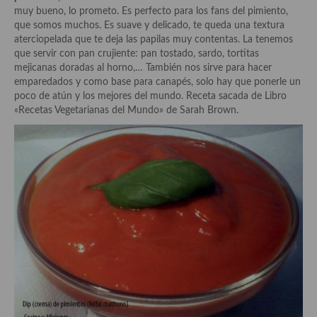
Historia de la gastronomía, platos celebres, cocineros, críticos,
muy bueno, lo prometo. Es perfecto para los fans del pimiento,
historias culinarias y otras cosas
que somos muchos. Es suave y delicado, te queda una textura
aterciopelada que te deja las papilas muy contentas. La tenemos
Origen y evolución de la comida
que servir con pan crujiente: pan tostado, sardo, tortitas
mejicanas doradas al horno,… También nos sirve para hacer
Protocolo y buenas maneras.
emparedados y como base para canapés, solo hay que ponerle un
poco de atún y los mejores del mundo. Receta sacada de Libro
Ocio – restaurantes, bares, tabernas
«Recetas Vegetarianas del Mundo» de Sarah Brown.
Viajes eno-gastro-turísticos
En El Candelero
Las opiniones de la «Cocinera»
Prensa
Recetas
Acompañamientos
Airfryer recetas