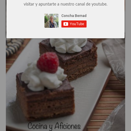
visitar y apuntarte a nuestro canal de youtube.
Cocina de Guatemala
Cocina de Nicaragua
Cocina Ecuatoriana
Cocina Jamaicana
Cocina Mexicana
Cocina peruana
Cocina de Oriente Medio
Cocina israelí
Cocina libanesa
Cocina Armenia
Cocina Siria