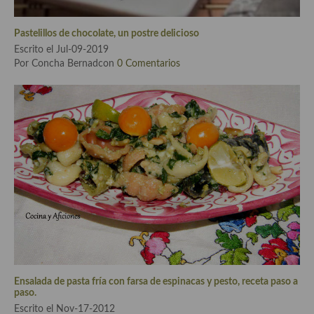
Cocina Azerí (Azerbaiyán)
Pastelillos de chocolate, un postre delicioso
Cocina de Egipto
Escrito el Jul-09-2019
Por Concha Bernadcon
0 Comentarios
Cocina de Tunez
Cocina Oriental
Cocina Tailandesa
Cocina Japonesa
Cocina Vietnamita
Cocina camboyana
Cocina Coreana
Cocina HIndú
Ensalada de pasta fría con farsa de espinacas y pesto, receta paso a
Cocina China
paso.
Escrito el Nov-17-2012