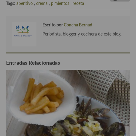
Tags:
aperitivo
,
crema
,
pimientos
,
receta
Plato principal
Aves
Escrito por
Concha Bernad
Periodista, blogger y cocinera de este blog.
Carne
Pescado y Marisco
Postres y dulces
Entradas Relacionadas
Postres con frutas
Quesos, recetas
Salazones y encurtidos
Recetas Especiales
Recetas de Cuaresma
Recetas maridadas con los mejores AOVES