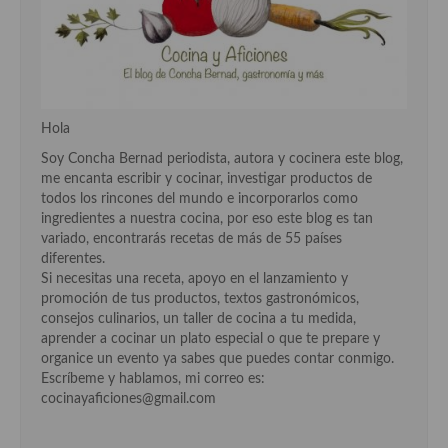
Cocina Danesa
Cocina de la Republica Checa
Cocina de Polonia
Hola
Cocina de Ucrania
Soy Concha Bernad periodista, autora y cocinera este blog,
me encanta escribir y cocinar, investigar productos de
Cocina Eslovena
todos los rincones del mundo e incorporarlos como
ingredientes a nuestra cocina, por eso este blog es tan
Cocina Francesa
variado, encontrarás recetas de más de 55 países
diferentes.
Cocina Griega
Si necesitas una receta, apoyo en el lanzamiento y
promoción de tus productos, textos gastronómicos,
Cocina Holandesa
consejos culinarios, un taller de cocina a tu medida,
aprender a cocinar un plato especial o que te prepare y
Cocina Hungara
organice un evento ya sabes que puedes contar conmigo.
Escríbeme y hablamos, mi correo es:
Cocina Irlanda
cocinayaficiones@gmail.com
Cocina Italiana