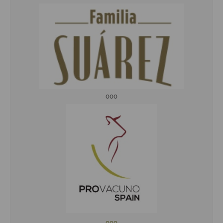
ooo
ooo