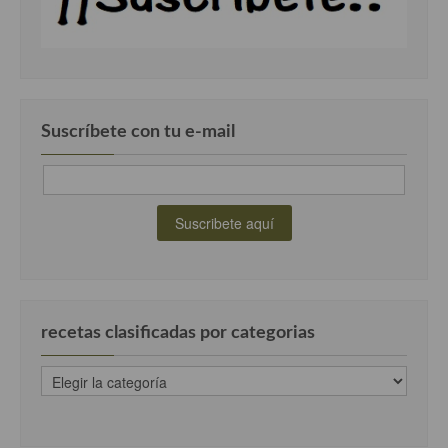
Suscríbete con tu e-mail
recetas clasificadas por categorias
recetas
clasificadas
por
categorias