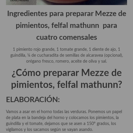
Aderezos, salsas, vinagretas, especias, hierbas aromáticas o
aditivos
Ingredientes para preparar Mezze de
Especias, mezclas de especias
pimientos, felfal mathunn para
Hierbas aromáticas
cuatro comensales
Aceites
1 pimiento rojo grande, 1 tomate grande, 1 diente de ajo, 1
guindilla, ¼ de cucharadita de semillas de alcaravea (opcional),
Mojos y pastas
orégano fresco, romero, aceite de oliva y sal.
Sales y polvos
¿Cómo preparar Mezze de
Salsas y mojos
pimientos, felfal mathunn?
Adobos
ELABORACIÓN:
Aperitivos
Vamos a asar en el horno todas las verduras. Ponemos un papel
Bebidas
de plata en la bandeja del horno y colocamos los pimientos, la
guindilla y el tomate, dejamos que se asen a 150º grados, los
Bocadillos, hamburguesas, sándwich, emparedados, tostas y
vigilamos y los sacamos según se vayan asando.