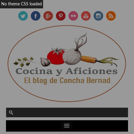
No theme CSS loaded