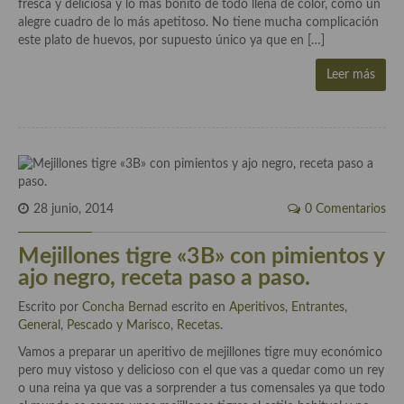
fresca y deliciosa y lo más bonito de todo llena de color, como un
alegre cuadro de lo más apetitoso. No tiene mucha complicación
Cocina Murciana
este plato de huevos, por supuesto único ya que en […]
Cocina Navarra
Leer más
Cocina Riojana
Cocina Valenciana
Cocina Vasca
Cocina Europea
28 junio, 2014
0 Comentarios
Cocina Alemana
Mejillones tigre «3B» con pimientos y
ajo negro, receta paso a paso.
Cocina Austriaca
Escrito por
Concha Bernad
escrito en
Aperitivos
,
Entrantes
,
Cocina Belga
General
,
Pescado y Marisco
,
Recetas
.
Vamos a preparar un aperitivo de mejillones tigre muy económico
Cocina Britanica
pero muy vistoso y delicioso con el que vas a quedar como un rey
o una reina ya que vas a sorprender a tus comensales ya que todo
Cocina Bulgara