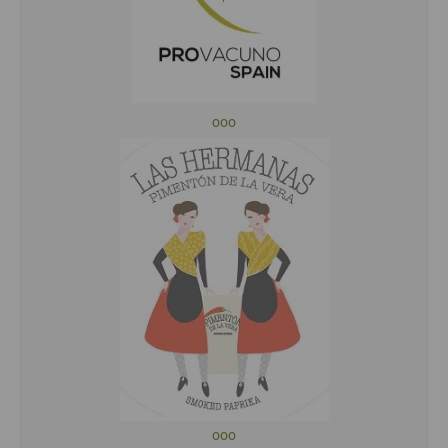
ooo
ooo