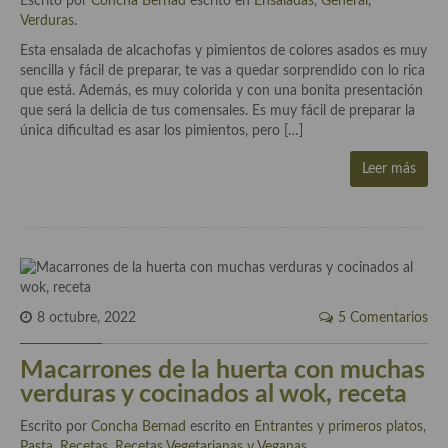
Escrito por
Concha Bernad
escrito en
Ensaladas
,
General
,
demás
Verduras
.
Entrantes y primeros platos
Esta ensalada de alcachofas y pimientos de colores asados es muy
sencilla y fácil de preparar, te vas a quedar sorprendido con lo rica
Ensaladas
que está. Además, es muy colorida y con una bonita presentación
que será la delicia de tus comensales. Es muy fácil de preparar la
Entrantes
única dificultad es asar los pimientos, pero […]
Gazpachos, salmorejos, sopas y cremas frías
Leer más
Quínoa
Pasta
Arroces Y fideuás
8 octubre, 2022
5 Comentarios
Legumbres y cereales
Macarrones de la huerta con muchas
Cuscús
verduras y cocinados al wok, receta
Huevos
Escrito por
Concha Bernad
escrito en
Entrantes y primeros platos
,
Pasta
Masas elaboradas con harina, pizzas, quiches y demás
,
Recetas
,
Recetas Vegetarianas y Veganas
.