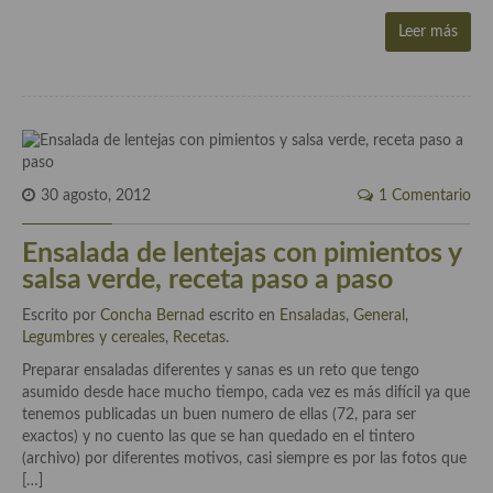
Cocina Luxemburgo
Leer más
Cocina Polaca
Cocina portuguesa
Cocina Rusa
Cocina Sueca
30 agosto, 2012
1 Comentario
Cocina Suiza
Ensalada de lentejas con pimientos y
salsa verde, receta paso a paso
Cocina Turca
Escrito por
Concha Bernad
escrito en
Ensaladas
,
General
,
Legumbres y cereales
,
Recetas
.
Preparar ensaladas diferentes y sanas es un reto que tengo
asumido desde hace mucho tiempo, cada vez es más difícil ya que
tenemos publicadas un buen numero de ellas (72, para ser
exactos) y no cuento las que se han quedado en el tintero
(archivo) por diferentes motivos, casi siempre es por las fotos que
[…]