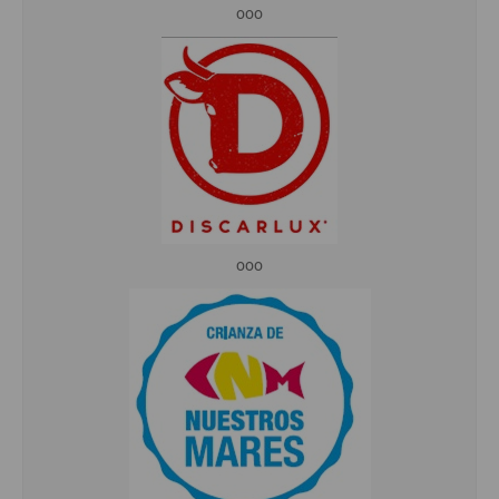
ooo
ooo