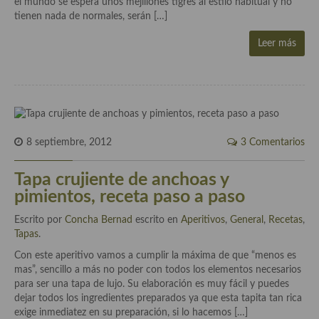
el mundo se espera unos mejillones tigres al estilo habitual y no
tienen nada de normales, serán […]
Cocina Danesa
Leer más
Cocina de la Republica Checa
Cocina de Polonia
Cocina de Ucrania
Cocina Eslovena
8 septiembre, 2012
3 Comentarios
Cocina Francesa
Tapa crujiente de anchoas y
Cocina Griega
pimientos, receta paso a paso
Cocina Holandesa
Escrito por
Concha Bernad
escrito en
Aperitivos
,
General
,
Recetas
,
Tapas
.
Cocina Hungara
Con este aperitivo vamos a cumplir la máxima de que “menos es
mas”, sencillo a más no poder con todos los elementos necesarios
Cocina Irlanda
para ser una tapa de lujo. Su elaboración es muy fácil y puedes
dejar todos los ingredientes preparados ya que esta tapita tan rica
Cocina Italiana
exige inmediatez en su preparación, si lo hacemos […]