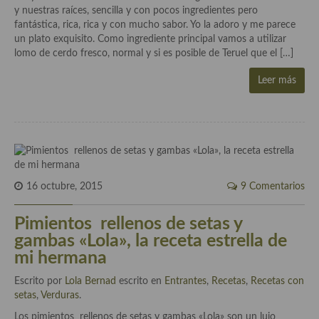
Cocina del Pacifico
y nuestras raíces, sencilla y con pocos ingredientes pero
fantástica, rica, rica y con mucho sabor. Yo la adoro y me parece
Cocina filipina
un plato exquisito. Como ingrediente principal vamos a utilizar
lomo de cerdo fresco, normal y si es posible de Teruel que el […]
Cocina de Hawái
Leer más
Cocina de Madagascar
Cocina Africana
Cocina Sudafrinaca
Cocina del Congo
16 octubre, 2015
9 Comentarios
Cocina Sefardí
Pimientos rellenos de setas y
Cocina Yoshoku
gambas «Lola», la receta estrella de
mi hermana
Cocina callejera
Escrito por
Lola Bernad
escrito en
Entrantes
,
Recetas
,
Recetas con
Cocina fusión
setas
,
Verduras
.
Los pimientos rellenos de setas y gambas «Lola» son un lujo
Cocinas de España