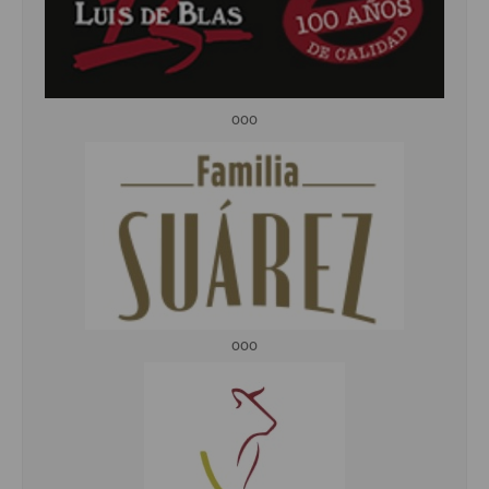
ooo
ooo