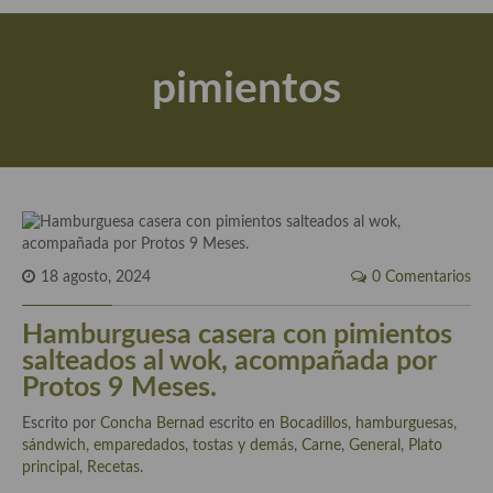
Actualidad y recomendaciones
Libros de cocina, repostería, gastronomía y más
pimientos
Apuntes, estudios sobre temas interesantes e importantes
Aceite de Oliva Virgen Extra (AOVE)
Recetas maridadas con los mejores AOVES
Flores en la cocina recetas
Técnicas de emplatado
18 agosto, 2024
0 Comentarios
El mundo del vino y las bebidas
Hamburguesa casera con pimientos
salteados al wok, acompañada por
Tiendas especiales
Protos 9 Meses.
En la mesa: menaje, vajilla, técnicas de emplatado, decoración
Escrito por
Concha Bernad
escrito en
Bocadillos, hamburguesas,
sándwich, emparedados, tostas y demás
,
Carne
,
General
,
Plato
Especias, hierbas, condimentos, espesantes y aditivos
principal
,
Recetas
.