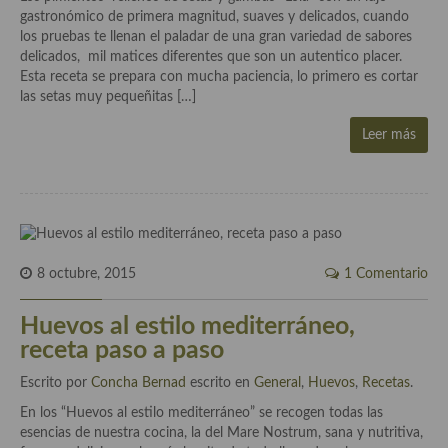
gastronómico de primera magnitud, suaves y delicados, cuando
los pruebas te llenan el paladar de una gran variedad de sabores
Cocina Andaluza
delicados, mil matices diferentes que son un autentico placer.
Esta receta se prepara con mucha paciencia, lo primero es cortar
Cocina Aragonesa
las setas muy pequeñitas […]
Cocina Asturiana
Leer más
Cocina Balear
Cocina Canaria
Cocina Castellana
8 octubre, 2015
1 Comentario
Cocina Castilla – La Mancha
Cocina Catalana
Huevos al estilo mediterráneo,
receta paso a paso
Cocina Extremeña
Escrito por
Concha Bernad
escrito en
General
,
Huevos
,
Recetas
.
Cocina Gallega
En los “Huevos al estilo mediterráneo” se recogen todas las
esencias de nuestra cocina, la del Mare Nostrum, sana y nutritiva,
Cocina Madrileña