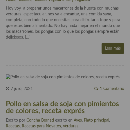
Hoy voy a preparar unos macarrones de la huerta con muchas
Plato principal
verduras espectacular, nos va a encantar, una comida sana,
completa, con todo lo que necesitas para disfrutar a tope y para
Aves
que estés bien alimentado. No hay nada mejor en el mundo que
los macarrones, los pongas con lo que los pongas siempre están
Carne
deliciosos. […]
Pescado y Marisco
Leer más
Postres y dulces
Postres con frutas
Quesos, recetas
7 julio, 2021
1 Comentario
Salazones y encurtidos
Pollo en salsa de soja con pimientos
Recetas Especiales
de colores, receta exprés
Recetas de Cuaresma
Escrito por
Concha Bernad
escrito en
Aves
,
Plato principal
,
Recetas
,
Recetas para Novatos
,
Verduras
.
Recetas maridadas con los mejores AOVES