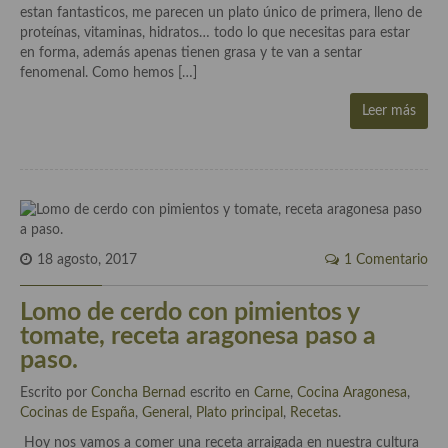
estan fantasticos, me parecen un plato único de primera, lleno de
Cocina Azerí (Azerbaiyán)
proteínas, vitaminas, hidratos… todo lo que necesitas para estar
en forma, además apenas tienen grasa y te van a sentar
Cocina de Egipto
fenomenal. Como hemos […]
Cocina de Tunez
Leer más
Cocina Oriental
Cocina Tailandesa
Cocina Japonesa
Cocina Vietnamita
18 agosto, 2017
1 Comentario
Cocina camboyana
Lomo de cerdo con pimientos y
tomate, receta aragonesa paso a
Cocina Coreana
paso.
Cocina HIndú
Escrito por
Concha Bernad
escrito en
Carne
,
Cocina Aragonesa
,
Cocinas de España
,
General
,
Plato principal
,
Recetas
.
Cocina China
Hoy nos vamos a comer una receta arraigada en nuestra cultura