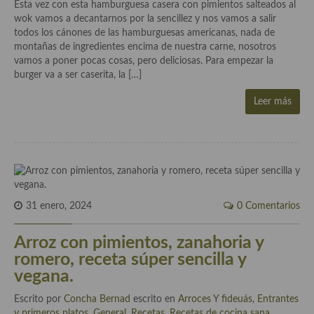
Historia de la gastronomía, platos celebres, cocineros, críticos,
Esta vez con esta hamburguesa casera con pimientos salteados al
historias culinarias y otras cosas
wok vamos a decantarnos por la sencillez y nos vamos a salir
todos los cánones de las hamburguesas americanas, nada de
Origen y evolución de la comida
montañas de ingredientes encima de nuestra carne, nosotros
vamos a poner pocas cosas, pero deliciosas. Para empezar la
Protocolo y buenas maneras.
burger va a ser caserita, la […]
Ocio – restaurantes, bares, tabernas
Leer más
Viajes eno-gastro-turísticos
En El Candelero
Las opiniones de la «Cocinera»
31 enero, 2024
0 Comentarios
Prensa
Arroz con pimientos, zanahoria y
Recetas
romero, receta súper sencilla y
Acompañamientos
vegana.
Airfryer recetas
Escrito por
Concha Bernad
escrito en
Arroces Y fideuás
,
Entrantes
y primeros platos
,
General
,
Recetas
,
Recetas de cocina sana
,