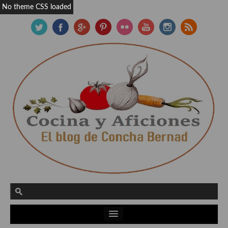
No theme CSS loaded