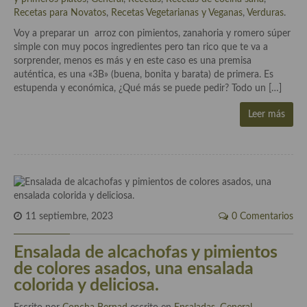
Aderezos, salsas, vinagretas, especias, hierbas aromáticas o
Recetas para Novatos
,
Recetas Vegetarianas y Veganas
,
Verduras
.
aditivos
Voy a preparar un arroz con pimientos, zanahoria y romero súper
simple con muy pocos ingredientes pero tan rico que te va a
Especias, mezclas de especias
sorprender, menos es más y en este caso es una premisa
auténtica, es una «3B» (buena, bonita y barata) de primera. Es
Hierbas aromáticas
estupenda y económica, ¿Qué más se puede pedir? Todo un […]
Aceites
Leer más
Mojos y pastas
Sales y polvos
Salsas y mojos
Adobos
11 septiembre, 2023
0 Comentarios
Aperitivos
Ensalada de alcachofas y pimientos
de colores asados, una ensalada
Bebidas
colorida y deliciosa.
Bocadillos, hamburguesas, sándwich, emparedados, tostas y