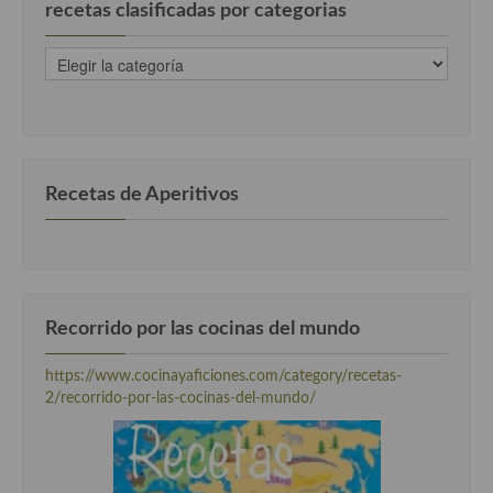
recetas clasificadas por categorias
recetas
clasificadas
por
categorias
Recetas de Aperitivos
Recorrido por las cocinas del mundo
https://www.cocinayaficiones.com/category/recetas-
2/recorrido-por-las-cocinas-del-mundo/