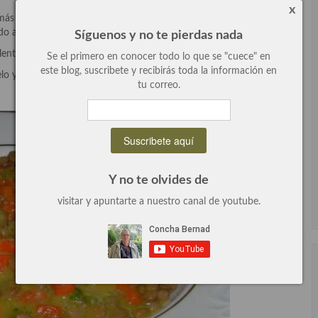
x
 más no poder y muy fácil de preparar, es económica ya que apenas
o a la tentación de darle el toque carnívoro.
Síguenos y no te pierdas nada
lentejas y perejil juntos, es la enemiga de las anemias.
Se el primero en conocer todo lo que se "cuece" en
este blog, suscribete y recibirás toda la información en
lo y úsalo en el aliño le dará un toque mágico y diferente al plato.
tu correo.
Y no te olvides de
visitar y apuntarte a nuestro canal de youtube.