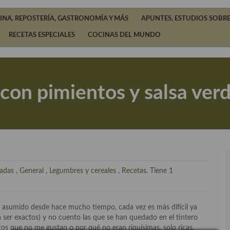
INA, REPOSTERÍA, GASTRONOMÍA Y MÁS
APUNTES, ESTUDIOS SOBRE
RECETAS ESPECIALES
COCINAS DEL MUNDO
 con pimientos y salsa verd
ladas
,
General
,
Legumbres y cereales
,
Recetas
. Tiene
1
o asumido desde hace mucho tiempo, cada vez es más difícil ya
ser exactos) y no cuento las que se han quedado en el tintero
otos que no me gustan o por qué no eran riquísimas, solo ricas.