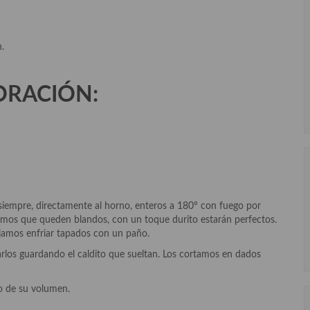
.
ORACIÓN:
iempre, directamente al horno, enteros a 180º con fuego por
emos que queden blandos, con un toque durito estarán perfectos.
jamos enfriar tapados con un paño.
os guardando el caldito que sueltan. Los cortamos en dados
o de su volumen.