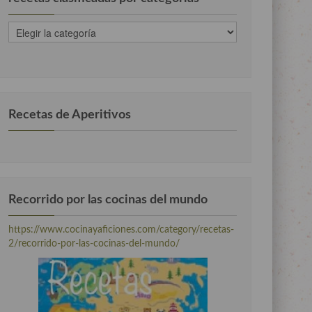
recetas
clasificadas
por
categorias
Recetas de Aperitivos
Recorrido por las cocinas del mundo
https://www.cocinayaficiones.com/category/recetas-
2/recorrido-por-las-cocinas-del-mundo/