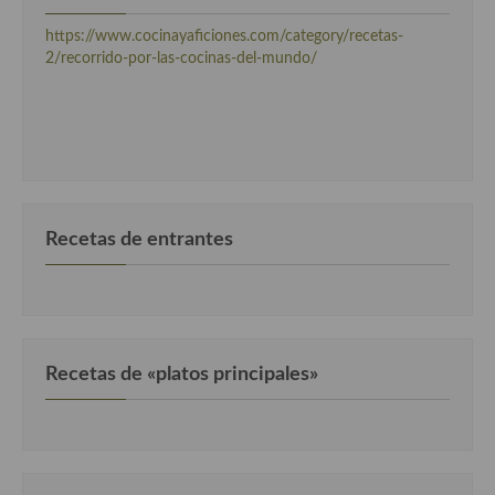
https://www.cocinayaficiones.com/category/recetas-
Cocina Andaluza
2/recorrido-por-las-cocinas-del-mundo/
Cocina Aragonesa
Cocina Asturiana
Cocina Balear
Cocina Canaria
Recetas de entrantes
Cocina Castellana
Cocina Castilla – La Mancha
Cocina Catalana
Recetas de «platos principales»
Cocina Extremeña
Cocina Gallega
Cocina Madrileña