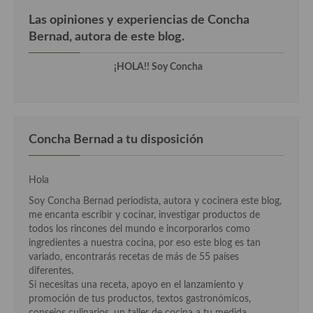
Cocina de Guatemala
Las opiniones y experiencias de Concha
Bernad, autora de este blog.
Cocina de Nicaragua
¡HOLA!! Soy Concha
Cocina Ecuatoriana
Cocina Jamaicana
Cocina Mexicana
Concha Bernad a tu disposición
Cocina peruana
Hola
Cocina de Oriente Medio
Soy Concha Bernad periodista, autora y cocinera este blog,
Cocina israelí
me encanta escribir y cocinar, investigar productos de
todos los rincones del mundo e incorporarlos como
Cocina libanesa
ingredientes a nuestra cocina, por eso este blog es tan
variado, encontrarás recetas de más de 55 países
Cocina Armenia
diferentes.
Si necesitas una receta, apoyo en el lanzamiento y
Cocina Siria
promoción de tus productos, textos gastronómicos,