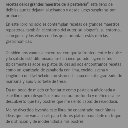
Historia de la gastronomía, platos celebres, cocineros, críticos,
recetas de los grandes maestros de la pastelería”
, esta lleno de
historias culinarias y otras cosas
delicias que te dejaran alucinando y desde luego suspiraras por
probarlos.
Origen y evolución de la comida
En este libro no solo se contemplan recetas de grandes maestros
Protocolo y buenas maneras.
reposteros, también el entorno del autor, su biografía, su entorno,
su negocio y los vinos con los que armonizar estás delicias
Ocio – restaurantes, bares, tabernas
gastronómicas.
Viajes eno-gastro-turísticos
También nos vamos a encontrar con que la frontera entre lo dulce
y lo salado está difuminada, se han incorporado ingredientes
En El Candelero
típicamente salados en platos dulces así nos encontramos recetas
como un granizado de zanahoria con lima, eneldo, avena y
Las opiniones de la «Cocinera»
jengibre o un kiwi helado con sisho o la sopa de chia, granizado de
manzana y apio y sorbete de fresa.
Prensa
Da un poco de miedo enfrentarte como pastelera aficionada a
este libro, pero después de una lectura profunda y meticulosa he
Recetas
descubierto que hay postres que me siento capaz de reproducir.
Acompañamientos
Me he divertido leyendo este libro, he encontrado muchísimas
ideas que me van a servir para futuros platos, para darle un toque
Airfryer recetas
de distinción y de modernidad a mis postres.