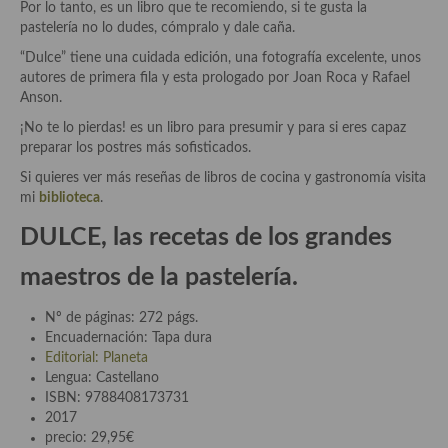
Por lo tanto, es un libro que te recomiendo, si te gusta la
Aderezos, salsas, vinagretas, especias, hierbas aromáticas o
pastelería no lo dudes, cómpralo y dale caña.
aditivos
“Dulce” tiene una cuidada edición, una fotografía excelente, unos
Especias, mezclas de especias
autores de primera fila y esta prologado por Joan Roca y Rafael
Anson.
Hierbas aromáticas
¡No te lo pierdas! es un libro para presumir y para si eres capaz
preparar los postres más sofisticados.
Aceites
Si quieres ver más reseñas de libros de cocina y gastronomía visita
Mojos y pastas
mi
biblioteca
.
DULCE, las recetas de los grandes
Sales y polvos
maestros de la pastelería.
Salsas y mojos
Adobos
Nº de páginas:
272 págs.
Encuadernación:
Tapa dura
Aperitivos
Editorial:
Planeta
Lengua:
Castellano
Bebidas
ISBN:
9788408173731
2017
Bocadillos, hamburguesas, sándwich, emparedados, tostas y
precio: 29,95€