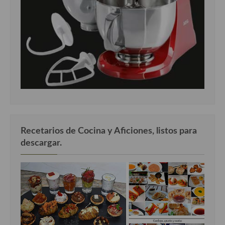
Cocina Luxemburgo
Cocina Polaca
Cocina portuguesa
Cocina Rusa
Cocina Sueca
Cocina Suiza
Cocina Turca
Recetarios de Cocina y Aficiones, listos para
descargar.