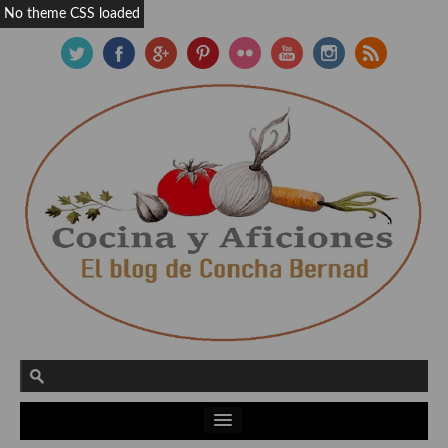
No theme CSS loaded