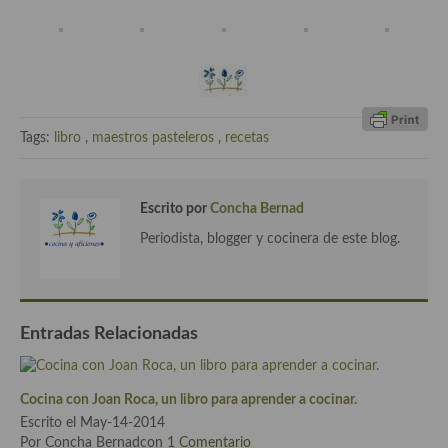
demás
Entrantes y primeros platos
Ensaladas
Entrantes
Tags:
libro
,
maestros pasteleros
,
recetas
Gazpachos, salmorejos, sopas y cremas frías
Quínoa
Escrito por
Concha Bernad
Periodista, blogger y cocinera de este blog.
Pasta
Arroces Y fideuás
Legumbres y cereales
Entradas Relacionadas
Cuscús
Cocina con Joan Roca, un libro para aprender a cocinar.
Huevos
Escrito el May-14-2014
Por Concha Bernadcon
1 Comentario
Masas elaboradas con harina, pizzas, quiches y demás