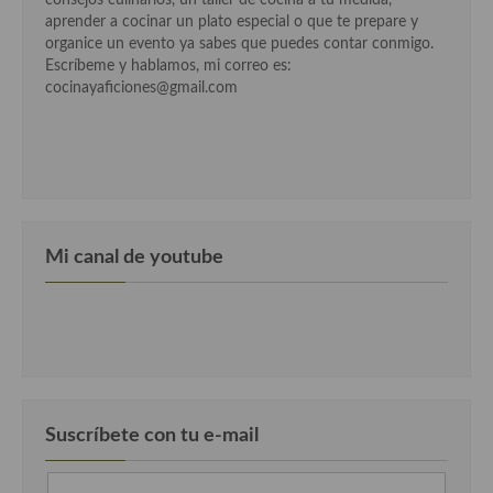
consejos culinarios, un taller de cocina a tu medida,
Cocina Azerí (Azerbaiyán)
aprender a cocinar un plato especial o que te prepare y
organice un evento ya sabes que puedes contar conmigo.
Cocina de Egipto
Escríbeme y hablamos, mi correo es:
cocinayaficiones@gmail.com
Cocina de Tunez
Cocina Oriental
Cocina Tailandesa
Cocina Japonesa
Mi canal de youtube
Cocina Vietnamita
Cocina camboyana
Cocina Coreana
Cocina HIndú
Suscríbete con tu e-mail
Cocina China