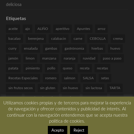
Etiquetas
aceite
ajo
ALIÑO
aperitivo
Apuntes
arroz
bacalao
berenjena
calabacin
carne
CEBOLLA
crema
curry
ensalada
gambas
gastrónomia
hierbas
huevo
jamón
limon
manzana
naranja
navidad
paso a paso
patata
pimiento
pollo
queso
receta
recetas
Recetas Especiales
romero
salmon
SALSA
setas
sin frutos secos
sin gluten
sin huevo
sin lactosa
TARTA
tomate
Técnicas de cocina
verduras
VINAGRETA
yogur
Utilizamos cookies propias y de terceros para mejorar la experiencia
de navegación y ofrecer contenidos y publicidad de interés. Al
continuar con la navegación entendemos que se acepta nuestra
política de cookies.
Copyright © 2017 All rights reserved. -
Desarrollado por LBM Diseño Web
Acepto
Reject