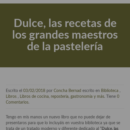
Actualidad y recomendaciones
Libros de cocina, repostería, gastronomía y más
Dulce, las recetas de
Apuntes, estudios sobre temas interesantes e importantes
los grandes maestros
Aceite de Oliva Virgen Extra (AOVE)
de la pastelería
Recetas maridadas con los mejores AOVES
Flores en la cocina recetas
Técnicas de emplatado
El mundo del vino y las bebidas
Escrito el
03/02/2018
por
Concha Bernad
escrito en
Biblioteca
,
Tiendas especiales
Libros
,
Libros de cocina, repostería, gastronomía y más
. Tiene
0
Comentarios
.
En la mesa: menaje, vajilla, técnicas de emplatado, decoración
Tengo en mis manos un nuevo libro que no puede dejar de
Especias, hierbas, condimentos, espesantes y aditivos
presentaros para que lo incluyáis en vuestra biblioteca ya que se
trata de un tratado moderno y diferente dedicado al “
Dulce, las