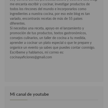
Cocina del Pacifico
me encanta escribir y cocinar, investigar productos de
todos los rincones del mundo e incorporarlos como
Cocina filipina
ingredientes a nuestra cocina, por eso este blog es tan
variado, encontrarás recetas de más de 55 países
Cocina de Hawái
diferentes.
Si necesitas una receta, apoyo en el lanzamiento y
Cocina de Madagascar
promoción de tus productos, textos gastronómicos,
consejos culinarios, un taller de cocina a tu medida,
Cocina Africana
aprender a cocinar un plato especial o que te prepare y
organice un evento ya sabes que puedes contar conmigo.
Cocina Sudafrinaca
Escríbeme y hablamos, mi correo es:
cocinayaficiones@gmail.com
Cocina del Congo
Cocina Sefardí
Cocina Yoshoku
Cocina callejera
Mi canal de youtube
Cocina fusión
Cocinas de España