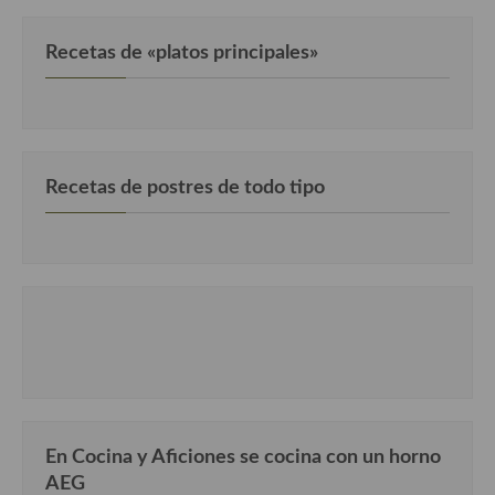
Cocina Danesa
Recetas de «platos principales»
Cocina de la Republica Checa
Cocina de Polonia
Cocina de Ucrania
Recetas de postres de todo tipo
Cocina Eslovena
Cocina Francesa
Cocina Griega
Cocina Holandesa
Cocina Hungara
Cocina Irlanda
En Cocina y Aficiones se cocina con un horno
Cocina Italiana
AEG