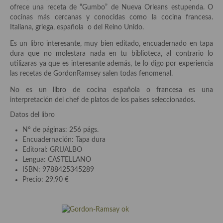
demás
ofrece una receta de “Gumbo” de Nueva Orleans estupenda. O
cocinas más cercanas y conocidas como la cocina francesa.
Entrantes y primeros platos
Italiana, griega, española o del Reino Unido.
Ensaladas
Es un libro interesante, muy bien editado, encuadernado en tapa
dura que no molestara nada en tu biblioteca, al contrario lo
Entrantes
utilizaras ya que es interesante además, te lo digo por experiencia
las recetas de GordonRamsey salen todas fenomenal.
Gazpachos, salmorejos, sopas y cremas frías
No es un libro de cocina española o francesa es una
interpretación del chef de platos de los países seleccionados.
Quínoa
Datos del libro
Pasta
Nº de páginas: 256 págs.
Encuadernación: Tapa dura
Arroces Y fideuás
Editoral: GRIJALBO
Lengua: CASTELLANO
Legumbres y cereales
ISBN: 9788425345289
Precio: 29,90 €
Cuscús
Huevos
Masas elaboradas con harina, pizzas, quiches y demás