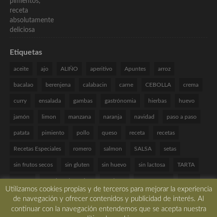
Etiquetas
aceite
ajo
ALIÑO
aperitivo
Apuntes
arroz
bacalao
berenjena
calabacin
carne
CEBOLLA
crema
curry
ensalada
gambas
gastrónomia
hierbas
huevo
jamón
limon
manzana
naranja
navidad
paso a paso
patata
pimiento
pollo
queso
receta
recetas
Recetas Especiales
romero
salmon
SALSA
setas
sin frutos secos
sin gluten
sin huevo
sin lactosa
TARTA
tomate
Técnicas de cocina
verduras
VINAGRETA
yogur
Utilizamos cookies propias y de terceros para mejorar la experiencia
de navegación y ofrecer contenidos y publicidad de interés. Al
continuar con la navegación entendemos que se acepta nuestra