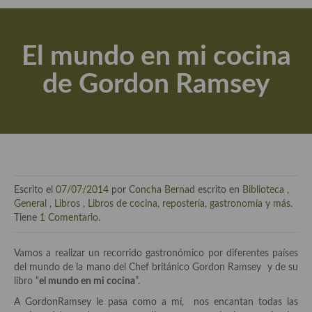
Actualidad y recomendaciones
Libros de cocina, repostería, gastronomía y más
El mundo en mi cocina
Apuntes, estudios sobre temas interesantes e importantes
de Gordon Ramsey
Aceite de Oliva Virgen Extra (AOVE)
Recetas maridadas con los mejores AOVES
Flores en la cocina recetas
Técnicas de emplatado
Escrito el
07/07/2014
por
Concha Bernad
escrito en
Biblioteca
,
El mundo del vino y las bebidas
General
,
Libros
,
Libros de cocina, repostería, gastronomía y más
.
Tiene
1 Comentario
.
Tiendas especiales
Vamos a realizar un recorrido gastronómico por diferentes países
En la mesa: menaje, vajilla, técnicas de emplatado, decoración
del mundo de la mano del Chef británico Gordon Ramsey y de su
libro “
el mundo en mi cocina
”.
Especias, hierbas, condimentos, espesantes y aditivos
A GordonRamsey le pasa como a mí, nos encantan todas las