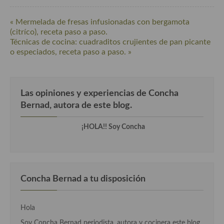
Cocina Azerí (Azerbaiyán)
« Mermelada de fresas infusionadas con bergamota
Cocina de Egipto
(citríco), receta paso a paso.
Técnicas de cocina: cuadraditos crujientes de pan picante
Cocina de Tunez
o especiados, receta paso a paso. »
Cocina Oriental
Cocina Tailandesa
Las opiniones y experiencias de Concha
Bernad, autora de este blog.
Cocina Japonesa
¡HOLA!! Soy Concha
Cocina Vietnamita
Cocina camboyana
Cocina Coreana
Concha Bernad a tu disposición
Cocina HIndú
Cocina China
Hola
Soy Concha Bernad periodista, autora y cocinera este blog,