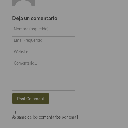
Cocina de Guatemala
Cocina de Nicaragua
Deja un comentario
Nombre (requerido)
Cocina Ecuatoriana
Email (requerido)
Cocina Jamaicana
Website
Cocina Mexicana
Comentario...
Cocina peruana
Cocina de Oriente Medio
Cocina israelí
Cocina libanesa
Cocina Armenia
Avísame de los comentarios por email
Cocina Siria