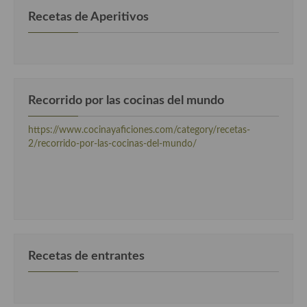
Recetas de Aperitivos
Cocina Murciana
Cocina Navarra
Cocina Riojana
Recorrido por las cocinas del mundo
Cocina Valenciana
https://www.cocinayaficiones.com/category/recetas-
Cocina Vasca
2/recorrido-por-las-cocinas-del-mundo/
Cocina Europea
Cocina Alemana
Cocina Austriaca
Cocina Belga
Recetas de entrantes
Cocina Britanica
Cocina Bulgara