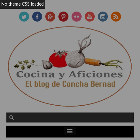
No theme CSS loaded