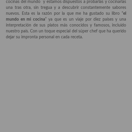
Historia de la gastronomía, platos celebres, cocineros, críticos,
cocinas del mundo y estamos dispuestos a probarlas y cocinarlas
historias culinarias y otras cosas
una tras otra, sin tregua y a descubrir constantemente sabores
nuevos. Esta es la razón por la que me ha gustado su libro “
el
Origen y evolución de la comida
mundo en mi cocina
” ya que es un viaje por diez países y una
interpretación de sus platos más conocidos y famosos, incluido
Protocolo y buenas maneras.
nuestro país. Con un toque especial del súper chef que ha querido
dejar su impronta personal en cada receta.
Ocio – restaurantes, bares, tabernas
Viajes eno-gastro-turísticos
En El Candelero
Las opiniones de la «Cocinera»
Prensa
Recetas
Acompañamientos
Airfryer recetas