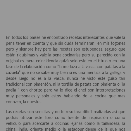
Aderezos, salsas, vinagretas, especias, hierbas aromáticas o
aditivos
Especias, mezclas de especias
Hierbas aromáticas
En todos los países he encontrado recetas interesantes que vale la
pena tener en cuenta y que sin duda terminaran en mis fogones
Aceites
pero y siempre hay pero las recetas son estupendas, seguro que
están riquísimas y vale la pena cocinarlas pero su parecido con la
Mojos y pastas
original es mera coincidencia quizá solo este en el titulo o en una
fase de la elaboración como ”la merluza a la vasca con patatas a la
Sales y polvos
cazuela” que no se sabe muy bien si es una merluza a la gallega y
desde luego no es a la vasca, nunca he visto este guiso tan
Salsas y mojos
tradicional con pimentón, ni la tortilla de patata con pimienta o “la
paella “ con chorizo pero ya lo dice el chef son interpretaciones
Adobos
muy personales y solo estoy hablando de la cocina que mas
conozco, la nuestra.
Aperitivos
Las recetas son sencillas y no te resultara difícil realizarlas así que
Bebidas
podrás utilizar este libro como fuente de inspiración o como
vehículo para acercarte a cocinas lejanas como la tailandesa, la
Bocadillos, hamburguesas, sándwich, emparedados, tostas y
china, india, oriente medio o la estadounidense de la que nos