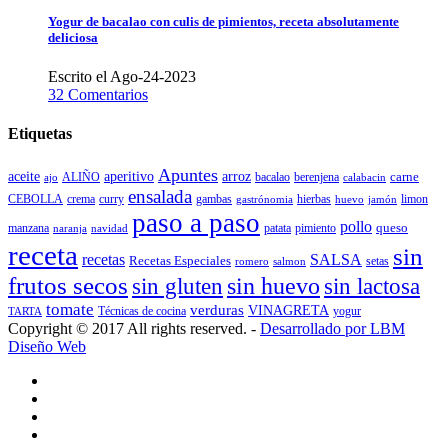
Yogur de bacalao con culis de pimientos, receta absolutamente
deliciosa
Escrito el Ago-24-2023
32 Comentarios
Etiquetas
Apuntes
aceite
aperitivo
arroz
carne
ALIÑO
bacalao
berenjena
ajo
calabacin
ensalada
CEBOLLA
crema
gambas
hierbas
limon
curry
gastrónomia
jamón
huevo
paso a paso
pollo
queso
manzana
patata
naranja
navidad
pimiento
receta
sin
recetas
SALSA
Recetas Especiales
setas
salmon
romero
frutos secos
sin gluten
sin huevo
sin lactosa
tomate
verduras
VINAGRETA
TARTA
Técnicas de cocina
yogur
Copyright © 2017 All rights reserved. -
Desarrollado por LBM
Diseño Web