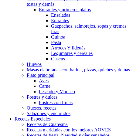
tostas y demás
Entrantes y primeros platos
Ensaladas
Entrantes
Gazpachos, salmorejos, sopas y cremas
frías
Quínoa
Pasta
Arroces Y fideuás
Legumbres y cereales
Cuscús
Huevos
Masas elaboradas con harina, pizzas, quiches y demás
Plato principal
Aves
Carne
Pescado y Marisco
Postres y dulces
Postres con frutas
Quesos, recetas
Salazones y encurtidos
Recetas Especiales
Recetas de Cuaresma
Recetas maridadas con los mejores AOVES
Recetas de fiesta, Navidad y días señalados