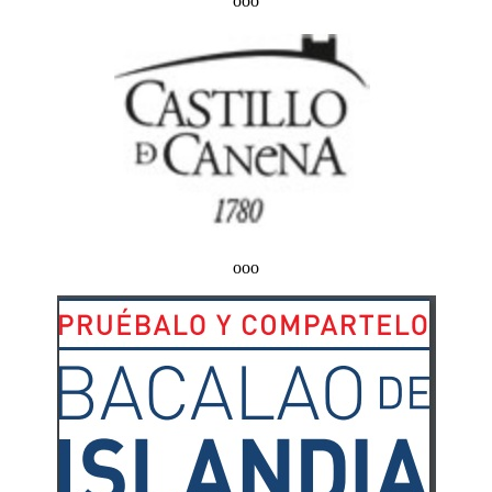
ooo
ooo