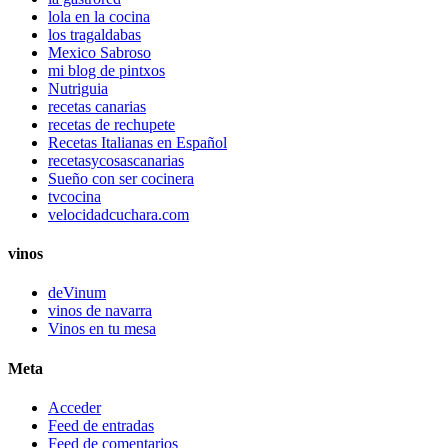
lola en la cocina
los tragaldabas
Mexico Sabroso
mi blog de pintxos
Nutriguia
recetas canarias
recetas de rechupete
Recetas Italianas en Español
recetasycosascanarias
Sueño con ser cocinera
tvcocina
velocidadcuchara.com
vinos
deVinum
vinos de navarra
Vinos en tu mesa
Meta
Acceder
Feed de entradas
Feed de comentarios