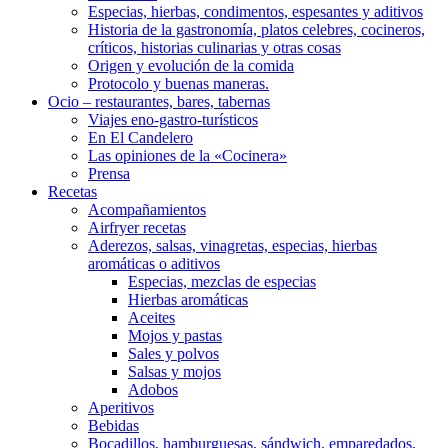
Especias, hierbas, condimentos, espesantes y aditivos
Historia de la gastronomía, platos celebres, cocineros,
críticos, historias culinarias y otras cosas
Origen y evolución de la comida
Protocolo y buenas maneras.
Ocio – restaurantes, bares, tabernas
Viajes eno-gastro-turísticos
En El Candelero
Las opiniones de la «Cocinera»
Prensa
Recetas
Acompañamientos
Airfryer recetas
Aderezos, salsas, vinagretas, especias, hierbas
aromáticas o aditivos
Especias, mezclas de especias
Hierbas aromáticas
Aceites
Mojos y pastas
Sales y polvos
Salsas y mojos
Adobos
Aperitivos
Bebidas
Bocadillos, hamburguesas, sándwich, emparedados,