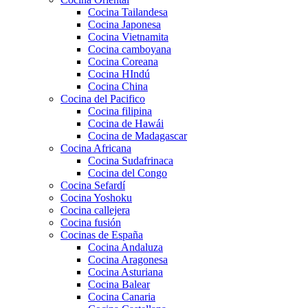
Cocina Tailandesa
Cocina Japonesa
Cocina Vietnamita
Cocina camboyana
Cocina Coreana
Cocina HIndú
Cocina China
Cocina del Pacifico
Cocina filipina
Cocina de Hawái
Cocina de Madagascar
Cocina Africana
Cocina Sudafrinaca
Cocina del Congo
Cocina Sefardí
Cocina Yoshoku
Cocina callejera
Cocina fusión
Cocinas de España
Cocina Andaluza
Cocina Aragonesa
Cocina Asturiana
Cocina Balear
Cocina Canaria