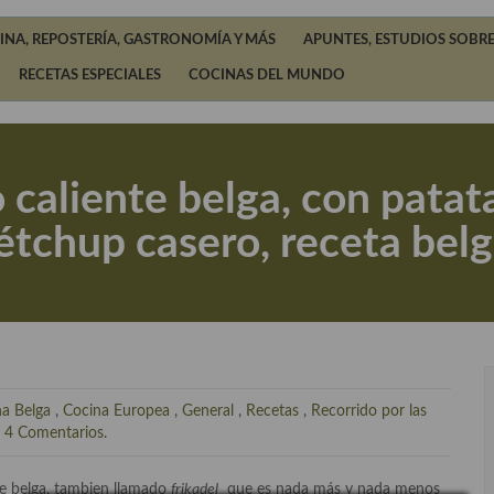
INA, REPOSTERÍA, GASTRONOMÍA Y MÁS
APUNTES, ESTUDIOS SOBRE
RECETAS ESPECIALES
COCINAS DEL MUNDO
 caliente belga, con patata
étchup casero, receta belg
a Belga
,
Cocina Europea
,
General
,
Recetas
,
Recorrido por las
e
4 Comentarios
.
te belga, tambien llamado
frikadel
que es nada más y nada menos