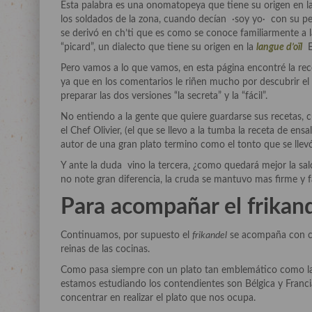
Esta palabra es una onomatopeya que tiene su origen en la
los soldados de la zona, cuando decían ·soy yo· con su 
se derivó en ch’ti que es como se conoce familiarmente a l
“picard”, un dialecto que tiene su origen en la
langue d’oïl
E
Pero vamos a lo que vamos, en esta página encontré la rece
ya que en los comentarios le riñen mucho por descubrir el 
preparar las dos versiones “la secreta” y la “fácil”.
No entiendo a la gente que quiere guardarse sus recetas, c
el Chef Olivier, (el que se llevo a la tumba la receta de ensa
autor de una gran plato termino como el tonto que se llevó 
Y ante la duda vino la tercera, ¿como quedará mejor la salc
no note gran diferencia, la cruda se mantuvo mas firme y f
Para acompañar el frikand
Continuamos, por supuesto el
frikandel
se acompaña con ceb
reinas de las cocinas.
Como pasa siempre con un plato tan emblemático como las p
estamos estudiando los contendientes son Bélgica y Franci
concentrar en realizar el plato que nos ocupa.