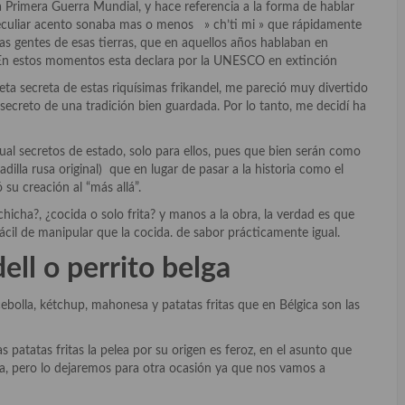
 Primera Guerra Mundial, y hace referencia a la forma de hablar
peculiar acento sonaba mas o menos » ch’ti mi » que rápidamente
as gentes de esas tierras, que en aquellos años hablaban en
n estos momentos esta declara por la UNESCO en extinción
ta secreta de estas riquísimas frikandel, me pareció muy divertido
secreto de una tradición bien guardada. Por lo tanto, me decidí ha
ual secretos de estado, solo para ellos, pues que bien serán como
ladilla rusa original) que en lugar de pasar a la historia como el
su creación al “más allá”.
hicha?, ¿cocida o solo frita? y manos a la obra, la verdad es que
ácil de manipular que la cocida. de sabor prácticamente igual.
ell o perrito belga
olla, kétchup, mahonesa y patatas fritas que en Bélgica son las
atatas fritas la pelea por su origen es feroz, en el asunto que
a, pero lo dejaremos para otra ocasión ya que nos vamos a