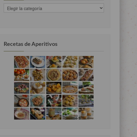
recetas
clasificadas
por
categorias
Recetas de Aperitivos