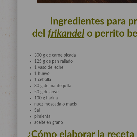
Ingredientes para p
del
frikandel
o perrito b
300 g de carne picada
125 g de pan rallado
1 vaso de leche
1 huevo
1 cebolla
30 g de mantequilla
50 g de aove
100 g harina
nuez moscada o macis
Sal
pimienta
aceite en grano
¿Cómo elaborar la receta 