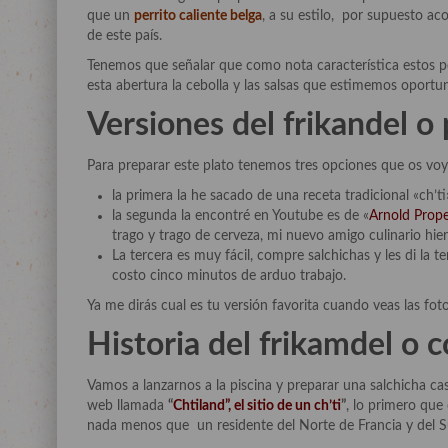
que un
perrito caliente belga
, a su estilo, por supuesto a
de este país.
Tenemos que señalar que como nota característica estos per
esta abertura la cebolla y las salsas que estimemos oportu
Versiones del frikandel o 
Para preparar este plato tenemos tres opciones que os voy 
la primera la he sacado de una receta tradicional «ch’t
la segunda la encontré en Youtube es de «
Arnold Prop
trago y trago de cerveza, mi nuevo amigo culinario hierv
La tercera es muy fácil, compre salchichas y les di la t
costo cinco minutos de arduo trabajo.
Ya me dirás cual es tu versión favorita cuando veas las foto
Historia del frikamdel o 
Vamos a lanzarnos a la piscina y preparar una salchicha ca
web llamada
“
Chtiland”, el sitio de un ch’ti
”
, lo primero que
nada menos que un residente del Norte de Francia y del S